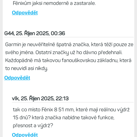
Život s Garminem, 25. Říjen 2025, 06:32
Hodinky Instinct 3 vůbec nejsou špatné, oproti I2X
mají i řadu hw vylepšení. Ale úplně nerozumím tomu,
proč u nich Garmin také nepřešel na novou řadu
firmwaru jako u Venu, FR a Fénixů. Pak by mohl
snadno přidávat nové funkce a hodinky by byly
atraktivnější. Mimochodem, prostředí verze AMOLED
vypadá přinejmenším zvláštně a oproti FR nebo
Fénixům jaksi nemoderně a zastarale.
Odpovědět
G44, 25. Říjen 2025, 00:36
Garmin je neuvěřitelně špatná značka, která těží pouze ze
svého jména. Ostatní značky už ho dávno předehnali.
Každopádně má takovou fanouškovskou základnu, která