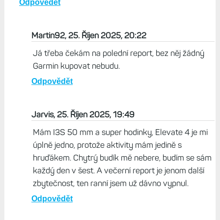
mě váha. A já se přiznám, aktualizace a nové funkce mám
rád, takže to by mě trochu mrzelo. Venu 4 asi opravdu ne.
Odpovědět
Mirex, 25. Říjen 2025, 18:13
Jestli tam dají chytrý budík a večerní report, tak by mi
to asi stačilo a Elevate 4 bych tomu odpustil. Zatím to
tak nevypadá.
Odpovědět
Martin92, 25. Říjen 2025, 20:22
Já třeba čekám na polední report, bez něj žádný
Garmin kupovat nebudu.
Odpovědět