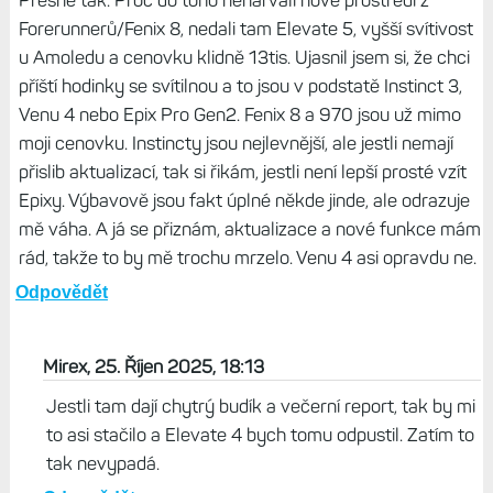
Život s Garminem, 28. Říjen 2025, 15:52
Otázkou je, jak jsou na tom čínské hodinky dnes...
Odpovědět
Mirex, 25. Říjen 2025, 18:06
Přesně tak. Proč do toho nenarvali nové prostředí z
Forerunnerů/Fenix 8, nedali tam Elevate 5, vyšší svítivost
u Amoledu a cenovku klidně 13tis. Ujasnil jsem si, že chci
příští hodinky se svítilnou a to jsou v podstatě Instinct 3,
Venu 4 nebo Epix Pro Gen2. Fenix 8 a 970 jsou už mimo
moji cenovku. Instincty jsou nejlevnější, ale jestli nemají
přislib aktualizací, tak si řikám, jestli není lepší prosté vzít
Epixy. Výbavově jsou fakt úplné někde jinde, ale odrazuje