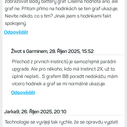
zobrazovat Body battery graf. Číselná hodnota ano, ale
graf ne. Přitom přímo na hodinkách se ten graf ukazuje.
Nevíte někdo, co s tím? Jinak jsem s hodinkami fakt
spokojený.
Odpovědět
Život s Garminem, 28. Říjen 2025, 15:52
Přechod z prvních Instinctů je samozřejmě parádní
upgrade. Ale pro někoho, kdo má Instinct 2X, už to
úplně neplatí... S grafem BB poradit nedokážu, mám
vícero hodinek a graf se mi normálně ukazuje.
Odpovědět
Jarka9, 26. Říjen 2025, 20:10
Technologie se vyvíjejí tak rychle, že se opravdu vyplatí