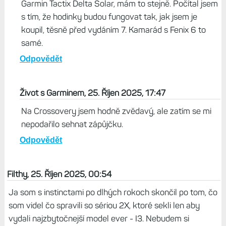
nastavené tak, že sa nerozsvecujú na gesto, len na
notifikácie alebo stlačenie. Takže je to individuálne, vštci
tu nariekajú aké sú drahé, ale musia mať nový model
každý rok. Ja ich mením, len keď mi to dáva zmysel a
ceny neriešim
Odpovědět
Černoboh, 26. Říjen 2025, 20:34
Garmin Tactix Delta Solar, mám to stejně. Počítal jsem
s tím, že hodinky budou fungovat tak, jak jsem je
koupil, těsně před vydáním 7. Kamarád s Fenix 6 to
samé.
Odpovědět
Život s Garminem, 25. Říjen 2025, 17:47