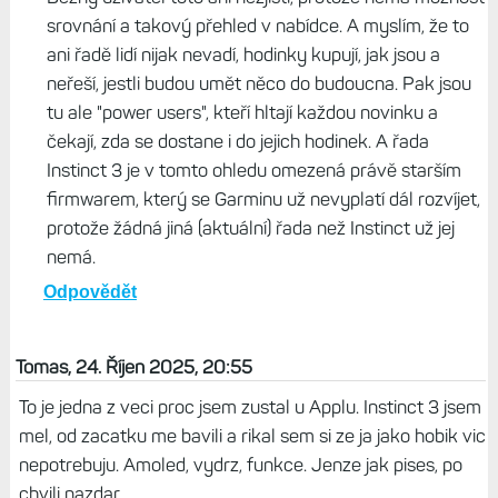
Život s Garminem, 26. Říjen 2025, 19:38
Přesnější v čem? Co sleduju DC Rainmakera,
GPS má stále nejlepší Garmin.
Odpovědět
Život s Garminem, 25. Říjen 2025, 07:36
Běžný uživatel toto ani nezjistí, protože nemá možnost
srovnání a takový přehled v nabídce. A myslím, že to
ani řadě lidí nijak nevadí, hodinky kupují, jak jsou a
neřeší, jestli budou umět něco do budoucna. Pak jsou
tu ale "power users", kteří hltají každou novinku a
čekají, zda se dostane i do jejich hodinek. A řada
Instinct 3 je v tomto ohledu omezená právě starším
firmwarem, který se Garminu už nevyplatí dál rozvíjet,