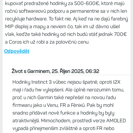
Na Crossovery jsem hodně zvědavý, ale zatím se mi
nepodařilo sehnat zápůjčku.
Odpovědět
Filthy, 25. Říjen 2025, 00:54
Ja som s instinctami po dlhých rokoch skončil po tom, čo
som videl čo spravili so sériou 2X, ktoré sekli len aby
vydali najzbytočnejší model ever - I3. Nebudem si
kupovať predražené hodinky za 500-600€, ktoré majú
ročnú softwareovú podporu a permanentne sa v nich len
recykluje hardware. To fakt nie. Aj keď na ne dajú farebný
MIP displej a mapy a neviem čo, tak im už dávno ušiel
vlak, keďže také hodinky od nich budú stáť jednak 700€
a Coros ich už robí a za polovičnú cenu.
Odpovědět