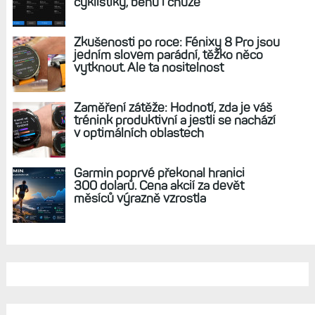
REKLAMA
AKTUÁLNĚ NA BLOGU
Hodinky Enduro 4 nedostanou LTE ani
satelitní komunikaci. Ty nabídne řada
Fénix 9 v edici inReach