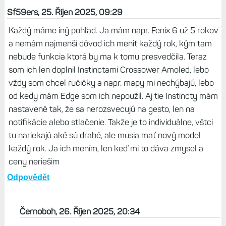
Jarvis, 25. Říjen 2025, 19:49
Mám I3S 50 mm a super hodinky, Elevate 4 je mi
úplně jedno, protože aktivity mám jedině s
hruďákem. Chytrý budík mě nebere, budím se sám
každý den v šest. A večerní report je jenom další
zbytečnost, ten ranní jsem už dávno vypnul.
Odpovědět
Sf59ers, 25. Říjen 2025, 09:29
Každý máme iný pohľad. Ja mám napr. Fenix 6 už 5 rokov
a nemám najmenší dôvod ich meniť každý rok, kým tam
nebude funkcia ktorá by ma k tomu presvedčila. Teraz
som ich len doplnil Instinctami Crossower Amoled, lebo
vždy som chcel ručičky a napr. mapy mi nechýbajú, lebo
od kedy mám Edge som ich nepoužil. Aj tie Instincty mám