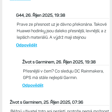
to neuvidí asi nikdy.
Odpovědět
vlk, 25. Říjen 2025, 22:13
tak co místo Fénix 8 51 mm, které mají reálnou výdrž
15 dnů? která značka nabídne takové funkce,
přesnost a výdrž?
Odpovědět
G44, 26. Říjen 2025, 19:38
Prave ze přesnost uz je dávno překonána. Takové
Huawei hodinky jsou daleko přesnější, levnější, a z
lepších materiálů. A výdrž mají stejnou
Odpovědět