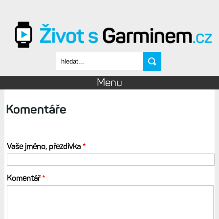
Přejít k hlavnímu obsahu
Vyhledávání
Menu
Komentáře
Vaše jméno, přezdívka
*
Komentář
*