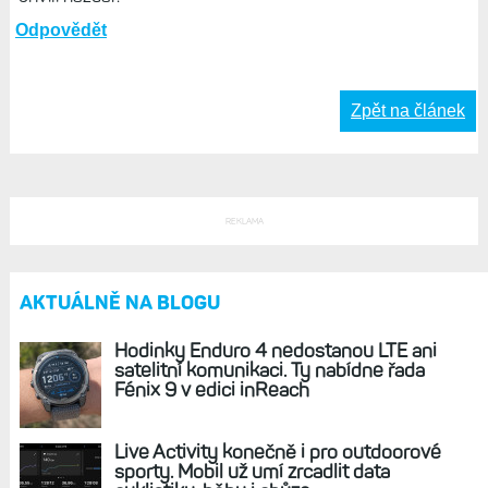
protože žádná jiná (aktuální) řada než Instinct už jej
nemá.
Odpovědět
Tomas, 24. Říjen 2025, 20:55
To je jedna z veci proc jsem zustal u Applu. Instinct 3 jsem
mel, od zacatku me bavili a rikal sem si ze ja jako hobik vic
nepotrebuju. Amoled, vydrz, funkce. Jenze jak pises, po
chvili nazdar.
Odpovědět
Zpět na článek