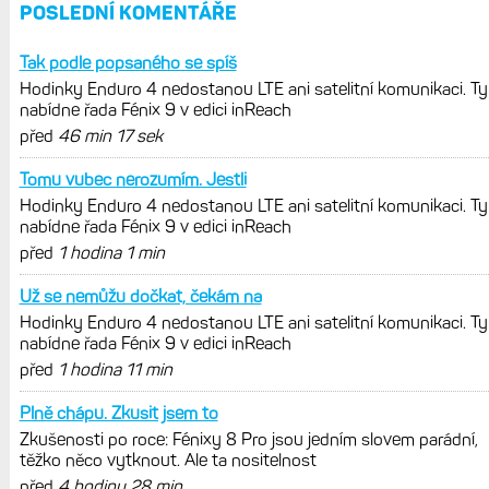
Live Activity konečně i pro outdoorové
sporty. Mobil už umí zrcadlit data
cyklistiky, běhu i chůze
Zkušenosti po roce: Fénixy 8 Pro jsou
jedním slovem parádní, těžko něco
vytknout. Ale ta nositelnost
Zaměření zátěže: Hodnotí, zda je váš
trénink produktivní a jestli se nachází
v optimálních oblastech
Garmin poprvé překonal hranici
300 dolarů. Cena akcií za devět
měsíců výrazně vzrostla