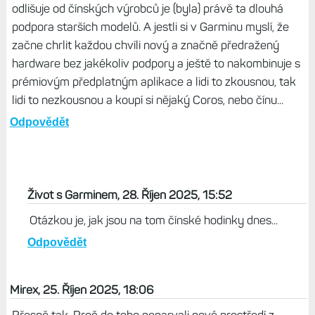
odlišuje od čínských výrobců je (byla) právě ta dlouhá
podpora starších modelů. A jestli si v Garminu myslí, že
začne chrlit každou chvíli nový a značně předražený
hardware bez jakékoliv podpory a ještě to nakombinuje s
prémiovým předplatným aplikace a lidi to zkousnou, tak
lidi to nezkousnou a koupí si nějaký Coros, nebo čínu...
Odpovědět