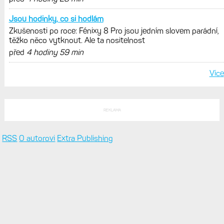
POSLEDNÍ KOMENTÁŘE
Tak podle popsaného se spíš
Hodinky Enduro 4 nedostanou LTE ani satelitní komunikaci. Ty