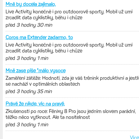
AKTUÁLNĚ NA BLOGU
Live Activity konečně i pro outdoorové
sporty. Mobil už umí zrcadlit data
cyklistiky, běhu i chůze
Zkušenosti po roce: Fénixy 8 Pro jsou
jedním slovem parádní, těžko něco
vytknout. Ale ta nositelnost
Zaměření zátěže: Hodnotí, zda je váš
trénink produktivní a jestli se nachází
v optimálních oblastech
Garmin poprvé překonal hranici
300 dolarů. Cena akcií za devět
měsíců výrazně vzrostla
Elektrokola s motorem Bosch se