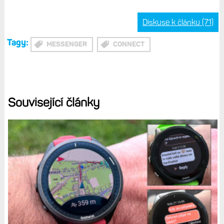
mobil v ruce, nebo jej nemáte po ruce. Případně pokud si
jej zabouchnete doma i s klíčemi.
Zde jsem narazil na zajímavý rozdíl mezi Forerunnery a
Epixy/Fénixy. Na Epixech a Fénixech 7 se při příchozí
zprávě ukáže standardní notifikace, u Forerunneru 965 se
mi zpráva zobrazila přímo v aplikaci. A proto Forerunnery
neukážou žádnou nepřečtenou zprávu, neboť byla podle
hodinek již přečtena tím, že se ukázala v aplikaci. Ale to je
jen detail.
Diskuse k článku (71)
Tagy:
MESSENGER
CONNECT