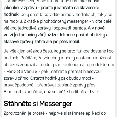
Garmin Messenger ale kromě toho umí také
napsat
jakoukoliv zprávu - prostě ji napíšete na klávesnici
hodinek.
Celý chat také vidíte přímo v hodinkách, tak jako
na mobilu. Zkrátka plnohodnotný messenger - vidíte celé
vlákno, jednotlivé zprávy i odpovědi, paráda.
A v nové
verzi (od poloviny září) už lze dokonce posílat obrázky a
hlasové zprávy, zatím ale jen přes mobil.
Je však jen otázkou času, kdy se tato funkce dostane i do
hodinek. Počítám, že všechny modely dostanou možnost
obrázek zobrazit a modely s mikrofonem a reproduktorem
- Fénix 8 a Venu 3 - pak i nahrát a přehrát hlasovou
zprávu přímo. Ostatní hodinky pak budou moci -
pravděpodobně - přehrávat zaslané zprávy přes
Bluetooth sluchátka, což se může hodit při aktivitě.
Stáhněte si Messenger
Zprovoznění je prosté - nejprve si stáhnete aplikaci do