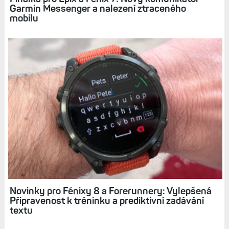
Finálka pro Forerunnery: Garmin Messenger,
jet lag a nalezení ztraceného mobilu při aktivitě