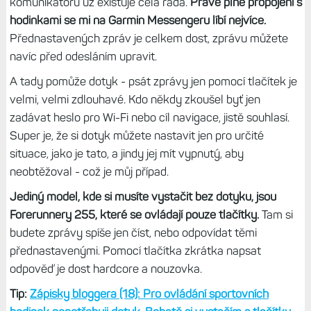
Bohužel, nový kontakt nelze přidat přes jméno, ale jen
přes telefonní číslo; čili pokud máte kontakt v seznamu,
nejprve si musíte najít jeho mobil. Zbytečně komplikované,
ale počítám, že se to časem zjednodušší.
A nakonec už jen
stačí připojit hodinky.
Dotyk se hodí
A můžete začít komunikovat. Tedy, ono to jde i bez
hodinek, jen na mobilu, ale tam mi to úplně nedává smysl,
komunikátorů už existuje celá řada.
Právě plné propojení s
hodinkami se mi na Garmin Messengeru líbí nejvíce.
Přednastavených zpráv je celkem dost, zprávu můžete
navíc před odesláním upravit.
A tady pomůže dotyk - psát zprávy jen pomocí tlačítek je
velmi, velmi zdlouhavé. Kdo někdy zkoušel byť jen
zadávat heslo pro Wi-Fi nebo cíl navigace, jistě souhlasí.
Super je, že si dotyk můžete nastavit jen pro určité