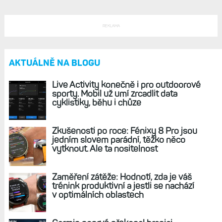
Novinky pro Fénixy 8 a Forerunnery: Vylepšená
Připravenost k tréninku a prediktivní zadávání
textu
EU zatlačila Apple do kouta: Musí otevřít svůj
systém iOS třetím stranám. Garmin z toho
bude těžit