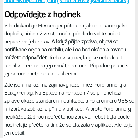
situace, jako je tato, a jindy jej mít vypnutý, aby
neobtěžoval - což je můj případ.
Jediný model, kde si musíte vystačit bez dotyku, jsou
Forerunnery 255, které se ovládají pouze tlačítky.
Tam si
budete zprávy spíše jen číst, nebo odpovídat těmi
přednastavenými. Pomocí tlačítka zkrátka napsat
odpověď je dost hardcore a nouzovka.
Tip:
Zápisky bloggera (18): Pro ovládání sportovních
hodinek nepotřebuji dotyk. Bohatě si vystačím s tlačítky
Odpovídejte z hodinek
V hodinkach je Messenger přítomen jako aplikace i jako
doplněk, přičemž ve stručném přehledu vidíte počet
nepřečtených zpráv.
A když přijde zpráva, objeví se
notifikace nejen na mobilu, ale i na hodinkách a rovnou
můžete odpovědět.
Třeba v situaci, kdy se nehodí mít