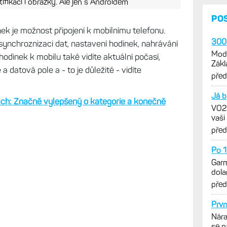
ifikací i obrázky. Ale jen s Androidem
PO
ek je možnost připojení k mobilnímu telefonu.
3000
synchroznizaci dat, nastavení hodinek, nahrávání
Mode
 hodinek k mobilu také vidíte aktuální počasí,
Zákl
 datová pole a - to je důležité - vidíte
verz
pře
Já b
ch: Značně vylepšený o kategorie a konečně
VO2m
vaši
pře
Po 1
Garm
dola
výra
pře
Prvn
Nára
se n