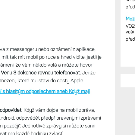
obr
pře
Moze
VO2m
vaši
pře
áva z messengeru nebo oznámení z aplikace,
t tak mít mobil po ruce a hned vidíte, jestli je
známení, že vám někdo volá a můžete hovor
a Venu 3 dokonce rovnou telefonovat.
Jenže
mezení, které mu staví do cesty Apple.
í s hlasitým odposlechem aneb Když mají
 odpovídat.
Když vám dojde na mobil zpráva,
 Android, odpovědět předpřipravenými zprávami
 později“. Jednotlivé zprávy si můžete sami
avit pro každé hodinky zvlášť.