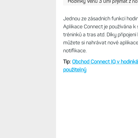
Hodinky Venu 3 umí přijímat z not
Jednou ze zásadních funkcí hodin
Aplikace Connect je používána k 
tréninků a tras atd. Díky připojení
můžete si nahrávat nové aplikace a
notifikace.
Tip:
Obchod Connect IQ v hodinká
použitelný