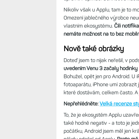
Nikoliv však u Applu, tam je to 
Omezení jablečného výrobce neu
vlastním ekosystému.
Čili notifik
nemáte možnost na to bez mobilní
Nově také obrázky
Doteď jsem to nijak neřešil, v pods
uvedením Venu 3 začaly hodinky u
Bohužel, opět jen pro Android. U 
fotoaparátu, iPhone umí zobrazit 
které dostávám, celkem často. A 
Nepřehlédněte:
Velká recenze st
To, že je ekosystém Applu uzavřený
také hodně negativ - a toto je jed
počátku, Android jsem měl jen krá