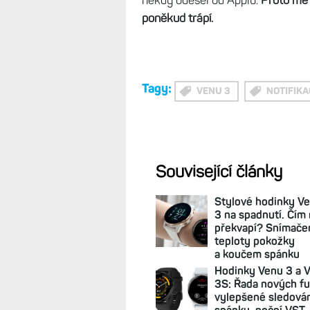
někdy odešel od Applu.
Proto mě 
poněkud trápí.
Tagy:
VENU 3
NOTIFIKA
Související články
Stylové hodinky V
3 na spadnutí. Čím
překvapí? Snímač
teploty pokožky
a koučem spánku
Hodinky Venu 3 a 
3S: Řada nových fu
vylepšené sledová