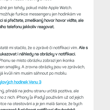
možné jen tehdy, pokud máte Apple Watch.
možňuje funkce messengeru jen hodinkám ve
aci si přečtete, zmeškaný hovor hovor vidíte, ale
ho telefonu jakkoliv reagovat.
tatě mi stačilo, že o zprávě či notifikaci vím.
Ale s
kazovat i náhledy na obrázky v notifikaci.
iPhonu se místo obrázku zobrazí jen ikonka
jen smajlíky. A zrovna obrázky jsou ve zprávách,
já kvůli nim musím sáhnout po mobilu.
ylových hodinek Venu 3
, přináší na jednu stranu určitá pozitiva, ale
no z nich. iPhony (a iPady) používám už od jejich
tce na otestování a je jen malá šance, že bych