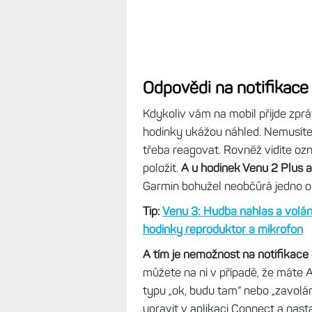
Odpovědi na notifikace
Kdykoliv vám na mobil přijde zpr
hodinky ukážou náhled. Nemusíte mí
třeba reagovat. Rovněž vidíte o
položit.
A u hodinek Venu 2 Plus 
Garmin bohužel neobčůrá jedno o
Tip:
Venu 3: Hudba nahlas a volán
hodinky reproduktor a mikrofon
A tím je nemožnost na notifikace
můžete na ni v případě, že máte
typu „ok, budu tam“ nebo „zavolám
upravit v aplikaci Connect a nast