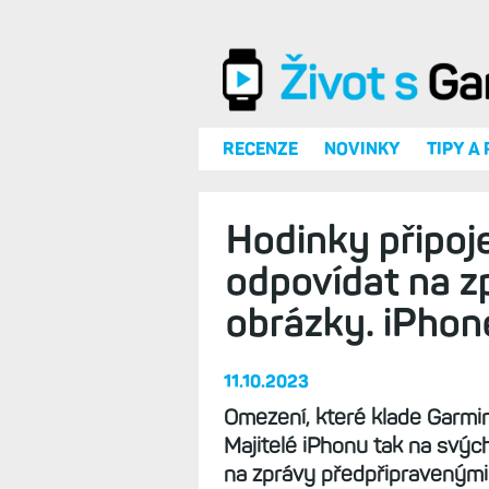
Přejít k hlavnímu obsahu
RECENZE
NOVINKY
TIPY A
Hodinky připoj
odpovídat na zp
obrázky. iPhon
11.10.2023
Omezení, které klade Garminu
Majitelé iPhonu tak na svý
na zprávy předpřipravenými 