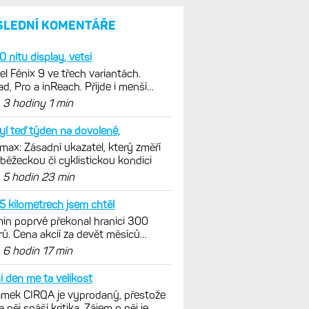
SLEDNÍ KOMENTÁŘE
 nitu display, vetsi
l Fénix 9 ve třech variantách.
ad, Pro a inReach. Přijde i menší
e 43 mm a také solární...
d
3 hodiny 1 min
yl teď týden na dovolené,
ax: Zásadní ukazatel, který změří
 běžeckou či cyklistickou kondici
d
5 hodin 23 min
5 kilometrech jsem chtěl
in poprvé překonal hranici 300
rů. Cena akcií za devět měsíců
zně vzrostla
d
6 hodin 17 min
i den me ta velikost
mek CIRQA je vyprodaný, přestože
a něj snáší kritika. Zájem o něj je