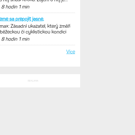
ovský
d
8 hodin 1 min
me sa prepojit jasne,
ax: Zásadní ukazatel, který změří
 běžeckou či cyklistickou kondici
d
8 hodin 1 min
Více
REKLAMA