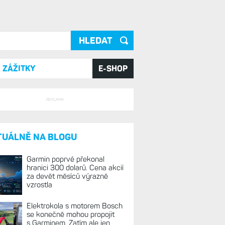
ání
ZÁŽITKY
E-SHOP
REKLAMA
TUÁLNĚ NA BLOGU
Garmin poprvé překonal
hranici 300 dolarů. Cena akcií
za devět měsíců výrazně
vzrostla
Elektrokola s motorem Bosch
se konečně mohou propojit
s Garminem. Zatím ale jen