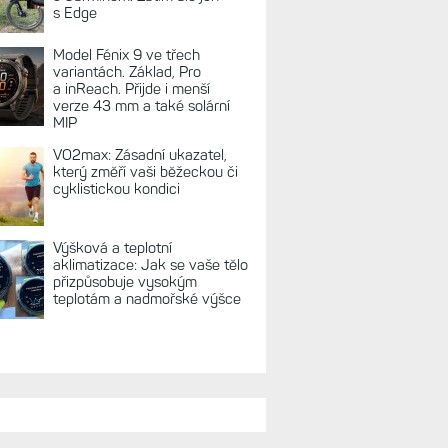
s Edge
Model Fénix 9 ve třech
variantách. Základ, Pro
a inReach. Přijde i menší
verze 43 mm a také solární
MIP
VO2max: Zásadní ukazatel,
který změří vaši běžeckou či
cyklistickou kondici
Výšková a teplotní
aklimatizace: Jak se vaše tělo
přizpůsobuje vysokým
teplotám a nadmořské výšce