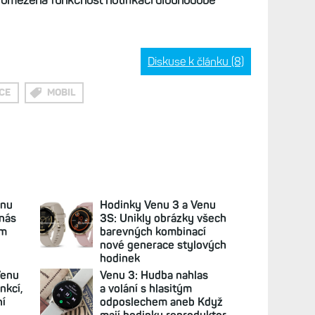
omezená funkčnost notifikací dlouhodobě
Diskuse k článku (8)
CE
MOBIL
enu
Hodinky Venu 3 a Venu
 nás
3S: Unikly obrázky všech
em
barevných kombinací
nové generace stylových
hodinek
Venu
Venu 3: Hudba nahlas
nkcí,
a volání s hlasitým
ní
odposlechem aneb Když