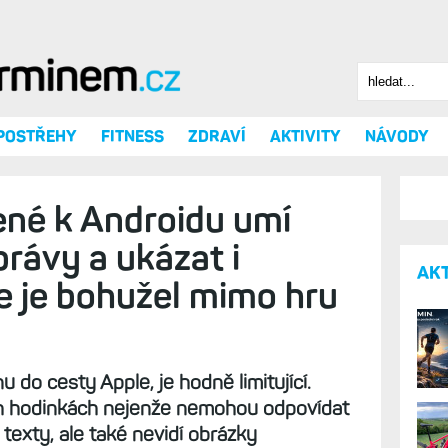
Hledat
Vyhledáv
 POSTŘEHY
FITNESS
ZDRAVÍ
AKTIVITY
NÁVODY
ené k Androidu umí
rávy a ukázat i
AK
e je bohužel mimo hru
 do cesty Apple, je hodně limitující.
ch hodinkách nejenže nemohou odpovídat
texty, ale také nevidí obrázky