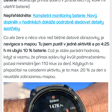
Baterie
neukazuje přínos soláru v procentech (tj. kolik mi
ušetřil baterie).
Nepřehlédněte:
Kompletní monitoring baterie: Nový
doplněk v hodinkách dokáže podrobně sledovat detaily
spotřeby
Co ale žere o něco více než běžné datové obrazovky, je
navigace s mapou
.
Tu jsem pustil v jedné aktivitě a po 4:25
h mi ubylo 10 % baterie.
Což je stále parádní hodnota,
když si vezmu, že přinos soláru byl kvůli podmračenému
počasí minimální (jen 110 klux za den). Kdybych to
přepočítal na celodenní aktivitu, je to max. 20 % za den s
neustále zobrazenou mapou.