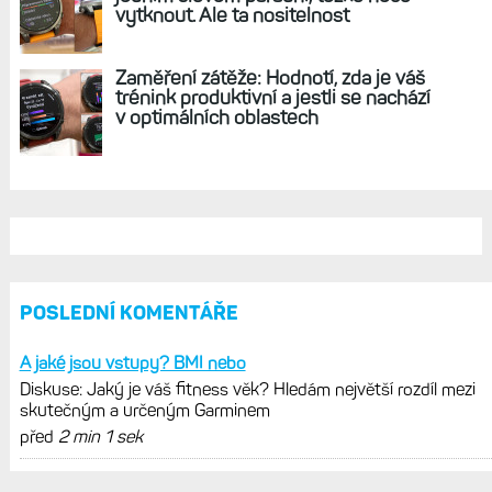
Hodinky Enduro 4 nedostanou LTE ani
satelitní komunikaci. Ty nabídne řada
Fénix 9 v edici inReach
Live Activity konečně i pro outdoorové
sporty. Mobil už umí zrcadlit data
cyklistiky, běhu i chůze
Zkušenosti po roce: Fénixy 8 Pro jsou
jedním slovem parádní, těžko něco
vytknout. Ale ta nositelnost
Zaměření zátěže: Hodnotí, zda je váš
trénink produktivní a jestli se nachází
v optimálních oblastech