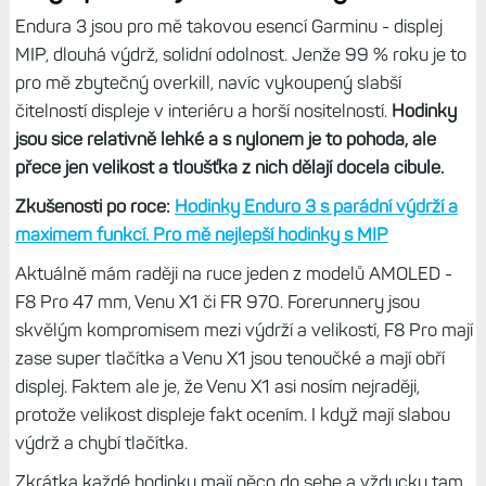
Endura 3 jsou pro mě takovou esencí Garminu - displej
MIP, dlouhá výdrž, solidní odolnost. Jenže 99 % roku je to
pro mě zbytečný overkill, navíc vykoupený slabší
čitelností displeje v interiéru a horší nositelností.
Hodinky
jsou sice relativně lehké a s nylonem je to pohoda, ale
přece jen velikost a tloušťka z nich dělají docela cibule.
Zkušenosti po roce:
Hodinky Enduro 3 s parádní výdrží a
maximem funkcí. Pro mě nejlepší hodinky s MIP
Aktuálně mám raději na ruce jeden z modelů AMOLED -
F8 Pro 47 mm, Venu X1 či FR 970. Forerunnery jsou
skvělým kompromisem mezi výdrží a velikostí, F8 Pro mají
zase super tlačítka a Venu X1 jsou tenoučké a mají obří
displej. Faktem ale je, že Venu X1 asi nosím nejraději,
protože velikost displeje fakt ocením. I když mají slabou
výdrž a chybí tlačítka.
Zkrátka každé hodinky mají něco do sebe a vždycky tam