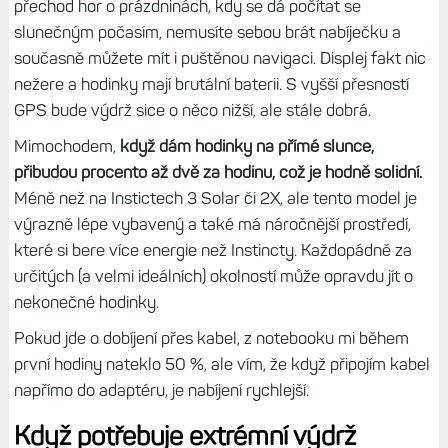
přechod hor o prázdninách, kdy se dá počítat se
slunečným počasím, nemusíte sebou brát nabíječku a
současně můžete mít i puštěnou navigaci. Displej fakt nic
nežere a hodinky mají brutální baterii. S vyšší přesností
GPS bude výdrž sice o něco nižší, ale stále dobrá.
Mimochodem,
když dám hodinky na přímé slunce,
přibudou procento až dvě za hodinu, což je hodně solidní.
Méně než na Instictech 3 Solar či 2X, ale tento model je
výrazně lépe vybavený a také má náročnější prostředí,
které si bere více energie než Instincty. Každopádně za
určitých (a velmi ideálních) okolností může opravdu jít o
nekonečné hodinky.
Pokud jde o dobíjení přes kabel, z notebooku mi během
první hodiny nateklo 50 %, ale vím, že když připojím kabel
napřímo do adaptéru, je nabíjení rychlejší.
Když potřebuje extrémní výdrž