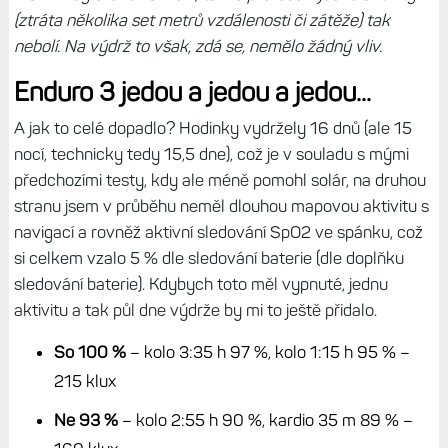
(ztráta několika set metrů vzdálenosti či zátěže) tak
nebolí. Na výdrž to však, zdá se, nemělo žádný vliv.
Enduro 3 jedou a jedou a jedou...
A jak to celé dopadlo? Hodinky vydržely 16 dnů (ale 15
nocí, technicky tedy 15,5 dne), což je v souladu s mými
předchozími testy, kdy ale méně pomohl solár, na druhou
stranu jsem v průběhu neměl dlouhou mapovou aktivitu s
navigací a rovněž aktivní sledování SpO2 ve spánku, což
si celkem vzalo 5 % dle sledování baterie (dle doplňku
sledování baterie). Kdybych toto měl vypnuté, jednu
aktivitu a tak půl dne výdrže by mi to ještě přidalo.
So 100 %
– kolo 3:35 h 97 %, kolo 1:15 h 95 % –
215 klux
Ne 93 %
– kolo 2:55 h 90 %, kardio 35 m 89 % –