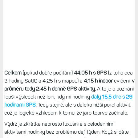
Celkem
(pokud dobře počítám)
44:05 h s GPS
(z toho cca
3 hodiny SatIQ a 4:25 h s mapou) a
4:15 h indoor
cvičení,
v
průměru tedy 2:45 h denně GPS aktivity.
A to je o poznání
lepší výsledek než loni, kdy mi hodinky
daly 15,5 dne s 29
hodinami GPS
. Tedy stejně, ale s daleko nižší porcí aktivit,
což je logické vzhledem k tomu, že jaro teprve začínalo.
Výdrž je zkrátka naprosto luxusní a s celodenními
aktivitami hodinky bez problému dají týden. Když si dáte