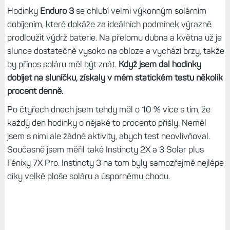
Hodinky
Enduro 3
se chlubí velmi výkonným solárním
dobíjením, které dokáže za ideálních podmínek výrazně
prodloužit výdrž baterie. Na přelomu dubna a května už je
slunce dostatečně vysoko na obloze a vychází brzy, takže
by přínos soláru měl být znát.
Když jsem dal hodinky
dobíjet na sluníčku, získaly v mém statickém testu několik
procent denně.
Po čtyřech dnech jsem tehdy měl o 10 % více s tím, že
každý den hodinky o nějaké to procento přišly. Neměl
jsem s nimi ale žádné aktivity, abych test neovlivňoval.
Současně jsem měřil také Instincty 2X a 3 Solar plus
Fénixy 7X Pro. Instincty 3 na tom byly samozřejmě nejlépe
díky velké ploše soláru a úspornému chodu.