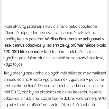
Moje aktivity probíhají zpravidla ráno nebo dopoledne,
případně odpoledne, jen dvakrát jsem měl takové, co
končily kolem poledne.
Většinu času jsem se pohyboval v
lese, čemuž odpovídaly i solární zisky, průměr někde okolo
120-130 klux denně.
V létě to mám podobně, snaží se
vyhýbat polednímu slunci a ideálně se schovávám v lese,
když to jde.
Tedy přesný opak toho, co bych měl dělat po maximalizaci
přínosu soláru. Přesto výdrž hodinek vypadala v polovině
testu velmi solidně. Po sedmi dnech a sedmi nocích jsem
měl 58 %, což by po přepočtu na celou kapacitu baterie
odpovídalo 16,5 dne, což je hodně dobré. Forerunnery 970
by mi v tomto zatížení vydržely pět, možná šest dnů.