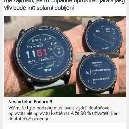
mě zajímalo, jak to dopadne uprostřed jara a jaký
vliv bude mít solární dobíjení
Nesmrtelné Enduro 3
Věřím, že tyto hodinky musí svou výdrží dostačovat
opravdu, ale opravdu každému. A že 90 % uživatelů ji ani
dostatečně neocení