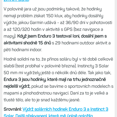
V polovině jara už jsou podmínky takové, že hodinky
nemají problém získat 150 klux, aby hodinky dosáhly
výdrže, jakou Garmin udává - až 36/90 dní v pohotovosti
a až 120/320 hodin v aktivitě s GPS (bez navigace a
mapy).
Když jsem Enduro 3 testoval loni, dosáhl jsem s
aktivitami shodně 15 dnů
s 29 hodinami outdoor aktivit a
pěti hodinami indoor.
Hodně solidní na to, že přínos soláru byl v té době celkově
slabší (test probíhal v polovině března). Instincty 3 Solar
50 mm mi vydržely ještě o několik dnů déle. Tak jako tak,
Endura 3 jsou hodinky, které mají na trhu jednoznačně
nejdelší výdrž,
pokud se bavíme o sportovních modelech s
mapami a plnohodnotnou navigací. Daní za to je velké a
tlusté tělo, ale to je snad každému jasné.
Srovnání:
Výdrž solárních hodinek Enduro 3 a Instinct 3
Solar. Další překvapení, které mě úplně položilo