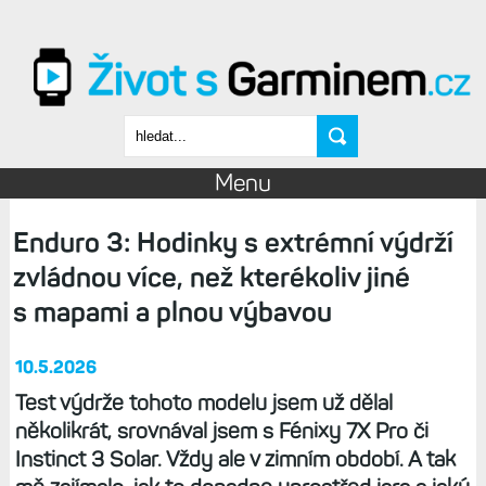
Přejít k hlavnímu obsahu
Vyhledávání
Menu
Enduro 3: Hodinky s extrémní výdrží
zvládnou více, než kterékoliv jiné
s mapami a plnou výbavou
10.5.2026
Test výdrže tohoto modelu jsem už dělal
několikrát, srovnával jsem s Fénixy 7X Pro či
Instinct 3 Solar. Vždy ale v zimním období. A tak