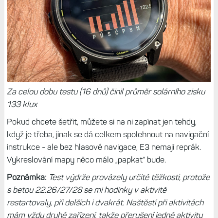
Za celou dobu testu (16 dnů) činil průměr solárního zisku
133 klux
Pokud chcete šetřit, můžete si na ni zapínat jen tehdy,
když je třeba, jinak se dá celkem spolehnout na navigační
instrukce - ale bez hlasové navigace, E3 nemají reprák.
Vykreslování mapy něco málo „papkat“ bude.
Poznámka:
Test výdrže provázely určité těžkosti, protože
s betou 22.26/27/28 se mi hodinky v aktivitě
restartovaly, při delších i dvakrát. Naštěstí při aktivitách
mám vždy druhé zařízení, takže přerušení jedné aktivity