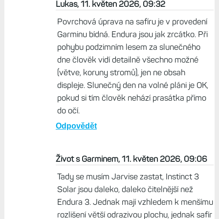
Lukas, 11. květen 2026, 09:32
Povrchová úprava na safíru je v provedení
Garminu bídná. Endura jsou jak zrcátko. Při
pohybu podzimním lesem za slunečného
dne člověk vidí detailně všechno možné
(větve, koruny stromů), jen ne obsah
displeje. Slunečný den na volné pláni je OK,
pokud si tím člověk nehází prasátka přímo
do očí.
Odpovědět
Život s Garminem, 11. květen 2026, 09:06
Tady se musím Jarvise zastat, Instinct 3
Solar jsou daleko, daleko čitelnější než
Endura 3. Jednak mají vzhledem k menšímu
rozlišení větší odrazivou plochu, jednak safír