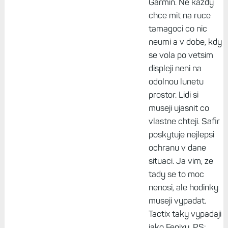
Garmin. Ne kazdy
chce mit na ruce
tamagoci co nic
neumi a v dobe, kdy
se vola po vetsim
displeji neni na
odolnou lunetu
prostor. Lidi si
museji ujasnit co
vlastne chteji. Safir
poskytuje nejlepsi
ochranu v dane
situaci. Ja vim, ze
tady se to moc
nenosi, ale hodinky
museji vypadat.
Tactix taky vypadaji
jako Fenixy. PS: