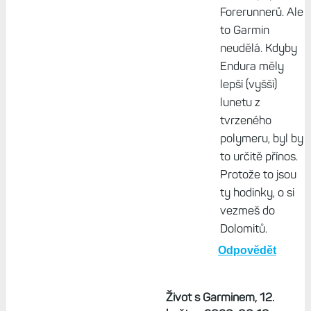
Forerunnerů. Ale
to Garmin
neudělá. Kdyby
Endura měly
lepší (vyšší)
lunetu z
tvrzeného
polymeru, byl by
to určitě přínos.
Protože to jsou
ty hodinky, o si
vezmeš do
Dolomitů.
Odpovědět
Život s Garminem, 12.