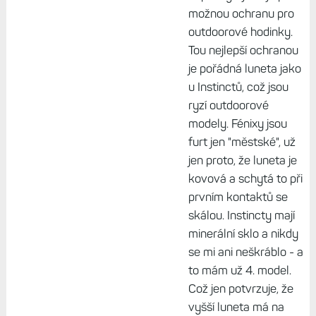
možnou ochranu pro
outdoorové hodinky.
Tou nejlepší ochranou
je pořádná luneta jako
u Instinctů, což jsou
ryzí outdoorové
modely. Fénixy jsou
furt jen "městské", už
jen proto, že luneta je
kovová a schytá to při
prvním kontaktů se
skálou. Instincty mají
minerální sklo a nikdy
se mi ani neškráblo - a
to mám už 4. model.
Což jen potvrzuje, že
vyšší luneta má na