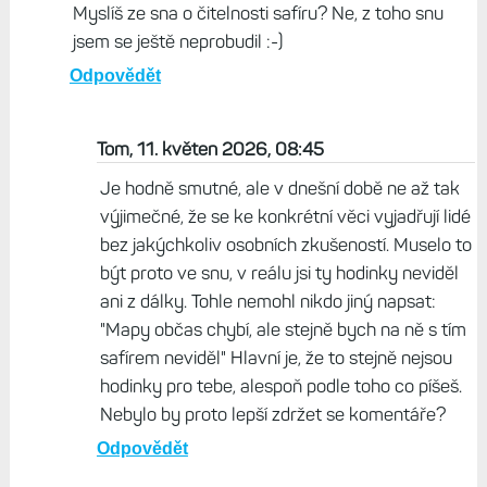
Myslíš ze sna o čitelnosti safíru? Ne, z toho snu
jsem se ještě neprobudil :-)
Odpovědět
Tom, 11. květen 2026, 08:45
Je hodně smutné, ale v dnešní době ne až tak
výjimečné, že se ke konkrétní věci vyjadřují lidé
bez jakýchkoliv osobních zkušeností. Muselo to
být proto ve snu, v reálu jsi ty hodinky neviděl
ani z dálky. Tohle nemohl nikdo jiný napsat:
"Mapy občas chybí, ale stejně bych na ně s tím
safírem neviděl" Hlavní je, že to stejně nejsou
hodinky pro tebe, alespoň podle toho co píšeš.
Nebylo by proto lepší zdržet se komentáře?
Odpovědět