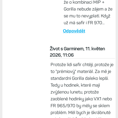
že o kombinaci MIP +
Gorilla nebude zájem a že
se mu to nevyplatí. Když
už má safír i FR 970...
Odpovědět
Život s Garminem, 11. květen
2026, 11:06
Protože lidi safír chtějí, protože je
to "prémiový" materiál. Za mě je
standardní Gorilla daleko lepší.
Tedy u hodinek, které mají
zvýšenou lunetu, protože
zaoblené hodinky jako VX1 nebo
FR 965/970 by měly se sklem
problém. Měl bych je škrábnuté