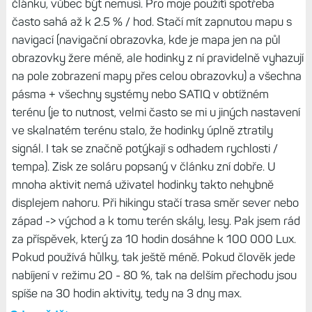
článku, vůbec být nemusí. Pro moje použití spotřeba
často sahá až k 2.5 % / hod. Stačí mít zapnutou mapu s
navigací (navigační obrazovka, kde je mapa jen na půl
obrazovky žere méně, ale hodinky z ní pravidelně vyhazují
na pole zobrazení mapy přes celou obrazovku) a všechna
pásma + všechny systémy nebo SATIQ v obtížném
terénu (je to nutnost, velmi často se mi u jiných nastavení
ve skalnatém terénu stalo, že hodinky úplně ztratily
signál. I tak se značně potýkají s odhadem rychlosti /
tempa). Zisk ze soláru popsaný v článku zní dobře. U
mnoha aktivit nemá uživatel hodinky takto nehybně
displejem nahoru. Při hikingu stačí trasa směr sever nebo
západ -> východ a k tomu terén skály, lesy. Pak jsem rád
za příspěvek, který za 10 hodin dosáhne k 100 000 Lux.
Pokud používá hůlky, tak ještě méně. Pokud člověk jede
nabíjení v režimu 20 - 80 %, tak na delším přechodu jsou
spíše na 30 hodin aktivity, tedy na 3 dny max.