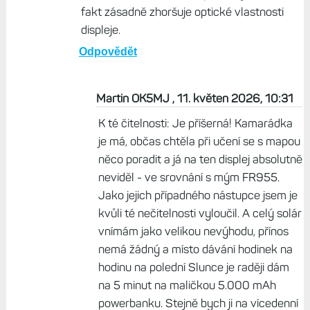
fakt zásadně zhoršuje optické vlastnosti
displeje.
Odpovědět
Martin OK5MJ , 11. květen 2026, 10:31
K té čitelnosti: Je příšerná! Kamarádka
je má, občas chtěla při učení se s mapou
něco poradit a já na ten displej absolutně
neviděl - ve srovnání s mým FR955.
Jako jejich případného nástupce jsem je
kvůli té nečitelnosti vyloučil. A celý solár
vnímám jako velikou nevýhodu, přínos
nemá žádný a místo dávání hodinek na
hodinu na polední Slunce je raději dám
na 5 minut na maličkou 5.000 mAh
powerbanku. Stejně bych ji na vícedenní