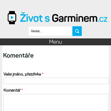
Přejít k hlavnímu obsahu
Vyhledávání
Menu
Komentáře
Vaše jméno, přezdívka
*
Komentář
*