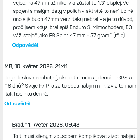
vejde, na 47mm už nikoliv a zůstal tu 1,3" displej. Ve
spojení s malými daty v polích v aktivitě to není úplně
ono a já bych 47mm verzi taky nebral - a je to důvod,
proč jsem kdysi bral spíš Enduro 3. Mimochodem, E3
váží stejně jako F8 Solar 47 mm - 57 gramů (tělo).
Odpovědět
MB, 10. květen 2026, 21:41
To je doslova nechutný, skoro tři hodinky denně s GPS a
16 dnů? Svoje F7 Pro za tu dobu nabíjím min. 2× a to mám
tak hodinku denně.
Odpovědět
Brad, 11. květen 2026, 09:43
To ti musi silenym zpusobem komplikovat zivot nabijet