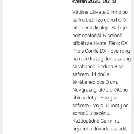
květen 2026, 06:19
Většina uživatelů imho po
safíru baží i za cenu horší
čitelnosti displeje. Safír je
holt odolnější. Nicméně
příběh ze života: Fénix 6X
Pro s Gorilla DX - dva roky
na ruce každý den a žádný
škrábanec. Enduro 3 se
safírem, 14 dnů a
škrábanec cca 3 cm.
Nevýrazný, ale z určitého
úhlu vidět je. Epixy se
safírem - vryp u lunety od
schodů u bazénu.
Každopádně Garmin z
nějakého důvodu usoudil,