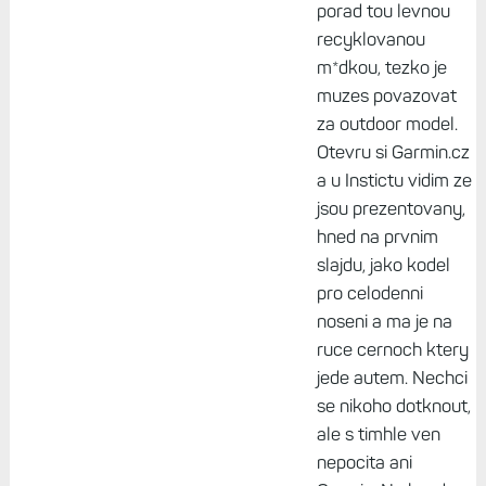
porad tou levnou
recyklovanou
m*dkou, tezko je
muzes povazovat
za outdoor model.
Otevru si Garmin.cz
a u Instictu vidim ze
jsou prezentovany,
hned na prvnim
slajdu, jako kodel
pro celodenni
noseni a ma je na
ruce cernoch ktery
jede autem. Nechci
se nikoho dotknout,
ale s timhle ven
nepocita ani