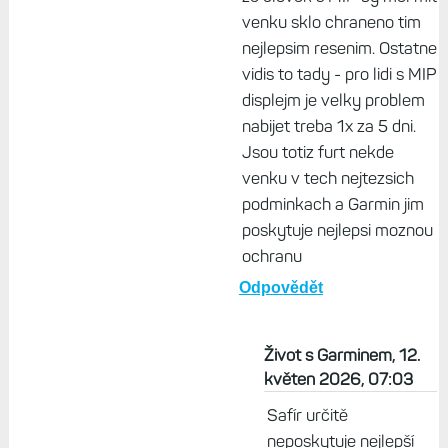
venku sklo chraneno tim
nejlepsim resenim. Ostatne
vidis to tady - pro lidi s MIP
displejm je velky problem
nabijet treba 1x za 5 dni.
Jsou totiz furt nekde
venku v tech nejtezsich
podminkach a Garmin jim
poskytuje nejlepsi moznou
ochranu
Odpovědět
Život s Garminem, 12.
květen 2026, 07:03
Safír určitě
neposkytuje nejlepší