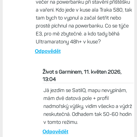
večer na powerbanku při stavění příštěšku
a vaření. Kdo jede v kuse ala Traka 580, tak
tam bych to vypnul a začal šetřit nebo
prostě píchnul na powerbanku. Co se týče
E3, pro mě zbytečné. a kdo tady běhá
Ultramaratony 48h+ v kuse?
Odpovědět
Život s Garminem, 11. květen 2026,
13:04
Já jezdím se SatiIQ, mapu nevypínám,
mám dvě datová pole + profil
nadmořský výšky, vidím všecko a výdrž
neskutečná. Odhadem tak 50-60 hodin
v tomto režimu.
Odpovědět