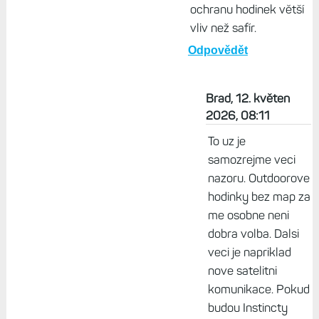
ochranu hodinek větší
vliv než safír.
Odpovědět
Brad, 12. květen
2026, 08:11
To uz je
samozrejme veci
nazoru. Outdoorove
hodinky bez map za
me osobne neni
dobra volba. Dalsi
veci je napriklad
nove satelitni
komunikace. Pokud
budou Instincty