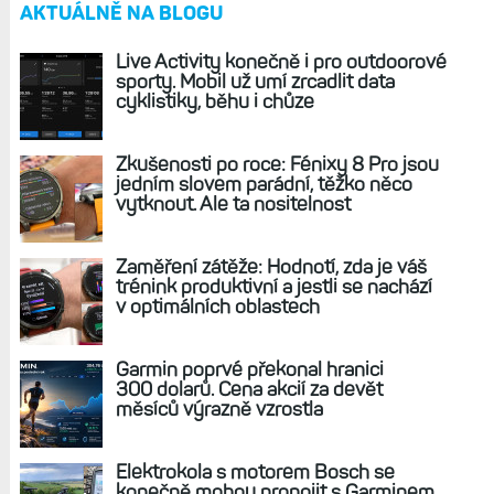
REKLAMA
AKTUÁLNĚ NA BLOGU
Live Activity konečně i pro outdoorové
sporty. Mobil už umí zrcadlit data
cyklistiky, běhu i chůze
Zkušenosti po roce: Fénixy 8 Pro jsou
jedním slovem parádní, těžko něco
vytknout. Ale ta nositelnost