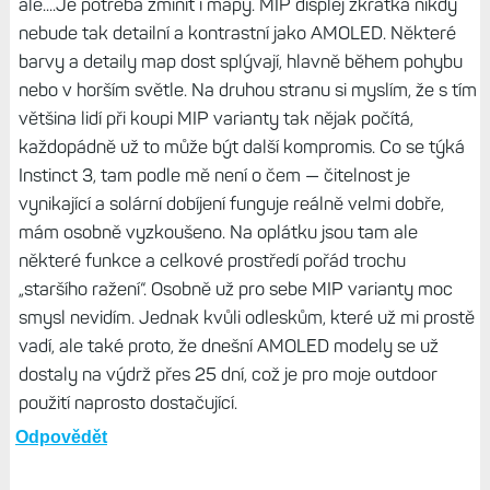
ale....Je potřeba zmínit i mapy. MIP displej zkrátka nikdy
nebude tak detailní a kontrastní jako AMOLED. Některé
barvy a detaily map dost splývají, hlavně během pohybu
nebo v horším světle. Na druhou stranu si myslím, že s tím
většina lidí při koupi MIP varianty tak nějak počítá,
každopádně už to může být další kompromis. Co se týká
Instinct 3, tam podle mě není o čem — čitelnost je
vynikající a solární dobíjení funguje reálně velmi dobře,
mám osobně vyzkoušeno. Na oplátku jsou tam ale
některé funkce a celkové prostředí pořád trochu
„staršího ražení“. Osobně už pro sebe MIP varianty moc
smysl nevidím. Jednak kvůli odleskům, které už mi prostě
vadí, ale také proto, že dnešní AMOLED modely se už
dostaly na výdrž přes 25 dní, což je pro moje outdoor
použití naprosto dostačující.
Odpovědět