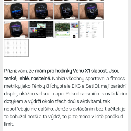
Přiznávám, že
mám pro hodinky Venu X1 slabost. Jsou
tenké, lehlé, nositelné.
Nabízí všechny sportovní a fitness
metriky jako Fénixy 8 (chybí ale EKG a SatIQ), mají parádní
displej, ukážou velkou mapu. Pokud se smířím s ovládáním
dotykem a výdrží okolo třech dnů s aktivitami, tak
nepotřebuju nic dalšího. Jenže s ovládáním bez tlačítek je
to bohužel horší a ta výdrž, to je zejména v létě poněkud
limit.