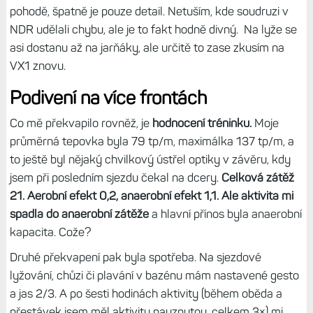
pohodě, špatně je pouze detail. Netuším, kde soudruzi v
NDR udělali chybu, ale je to fakt hodně divný. Na lyže se
asi dostanu až na jarňáky, ale určitě to zase zkusím na
VX1 znovu.
Podivení na více frontách
Co mě překvapilo rovněž, je
hodnocení tréninku.
Moje
průměrná tepovka byla 79 tp/m, maximálka 137 tp/m, a
to ještě byl nějaký chvilkový ústřel optiky v závěru, kdy
jsem při posledním sjezdu čekal na dcery.
Celková zátěž
21. Aerobní efekt 0,2, anaerobní efekt 1,1. Ale aktivita mi
spadla do anaerobní zátěže
a hlavní přínos byla anaerobní
kapacita. Cože?
Druhé překvapení pak byla spotřeba. Na sjezdové
lyžování, chůzi či plavání v bazénu mám nastavené gesto
a jas 2/3. A po šesti hodinách aktivity (během oběda a
přestávek jsem měl aktivitu pauznutou, celkem 3×) mi