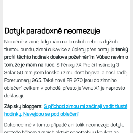
Dotyk paradoxně neomezuje
Nicméně v zimě, kdy mám na bruslích nebo na lyžích
tlustou bundu, zimní rukavice a úplety přes prsty, je
tenký
profil těchto hodinek doslova požehnáním. Vůbec nevím o
tom, že je mám na ruce.
S Fénixy 7X Pro či Instincty 3
Solar 50 mm jsem loňskou zimu dost bojoval a nosil raději
Forerunnery 965. Také nové FR 970 jsou do zimního
oblečení celkem v pohodě, přesto je Venu X1 je naprosto
deklasují.
Zápisky bloggera:
S příchozí zimou mi začínají vadit tlusté
hodinky. Nevejdou se pod oblečení
Dokonce mě v tomto případě ani tolik neomezuje dotyk,
protože během zimních aktivit nepotřebuju koukat na