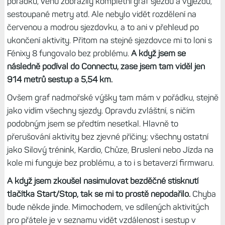
pořádku, Venu zobrazily kompletní graf sjezdů a výjezdů,
sestoupané metry atd. Ale nebylo vidět rozdělení na
červenou a modrou sjezdovku, a to ani v přehleud po
ukončení aktivity. Přitom na stejné sjezdovce mi to loni s
Fénixy 8 fungovalo bez problému.
A když jsem se
následně podíval do Connectu, zase jsem tam viděl jen
914 metrů sestup a 5,54 km.
Ovšem graf nadmořské výšky tam mám v pořádku, stejně
jako vidím všechny sjezdy. Opravdu zvláštní, s ničím
podobným jsem se předtím nesetkal. Hlavně to
přerušování aktivity bez zjevné příčiny; všechny ostatní
jako Silový trénink, Kardio, Chůze, Bruslení nebo Jízda na
kole mi funguje bez problému, a to i s betaverzí firmwaru.
A když jsem zkoušel nasimulovat bezděčné stisknutí
tlačítka Start/Stop, tak se mi to prostě nepodařilo.
Chyba
bude někde jinde. Mimochodem, ve sdílených aktivitých
pro přátele je v seznamu vidět vzdálenost i sestup v