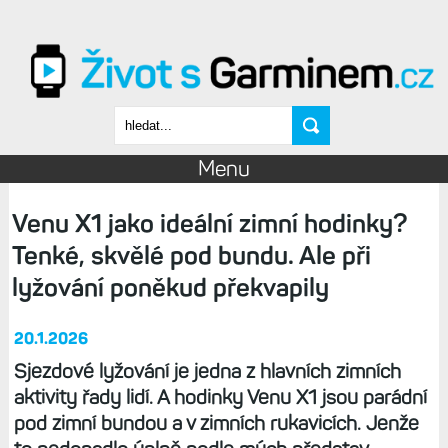
Přejít k hlavnímu obsahu
Vyhledávání
Menu
Venu X1 jako ideální zimní hodinky?
Tenké, skvělé pod bundu. Ale při
lyžování poněkud překvapily
20.1.2026
Sjezdové lyžování je jedna z hlavních zimních
aktivity řady lidí. A hodinky Venu X1 jsou parádní
pod zimní bundou a v zimních rukavicích. Jenže