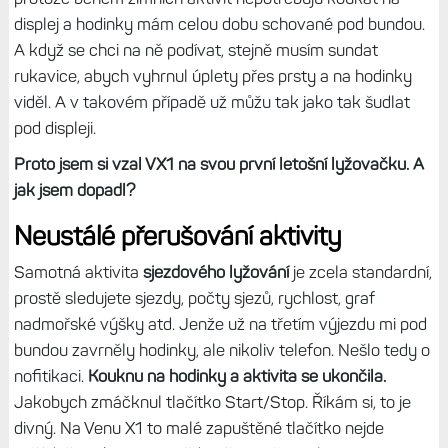
displej a hodinky mám celou dobu schované pod bundou.
A když se chci na ně podívat, stejně musím sundat
rukavice, abych vyhrnul úplety přes prsty a na hodinky
viděl. A v takovém případě už můžu tak jako tak šudlat
pod displeji.
Proto jsem si vzal VX1 na svou první letošní lyžovačku. A
jak jsem dopadl?
Neustálé přerušování aktivity
Samotná aktivita
sjezdového lyžování
je zcela standardní,
prostě sledujete sjezdy, počty sjezů, rychlost, graf
nadmořské výšky atd. Jenže už na třetím výjezdu mi pod
bundou zavrněly hodinky, ale nikoliv telefon. Nešlo tedy o
nofitikaci.
Kouknu na hodinky a aktivita se ukončila.
Jakobych zmáčknul tlačítko Start/Stop. Říkám si, to je
divný. Na Venu X1 to malé zapuštěné tlačítko nejde