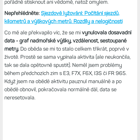
pořádně stisknout ani vědomě, natož omylem.
Nepřehlédněte:
Sjezdové lyžování: Počítání sjezdů,
kilometrů a výškových metrů. Rozdíly a nelogičnosti
Co mě ale překvapilo víc, že se mi
vynulovala dosavadní
data - graf nadmořské výšky, vzdálenost, sestoupané
metry.
Do oběda se mi to stalo celkem třikrát, poprvé v
životě. Prostě se sama vypínala aktivita (ale neukončila,
tak se dala opětovně spustit). Neměl jsem problémy
během předchozích zim s E3, F7X, F6X, I3S či FR 965.
Když jsem na obědě aktivitu pauznul manuálně a po
obědě obnovil, pokračovala normálně dál, data se
neresetovala.