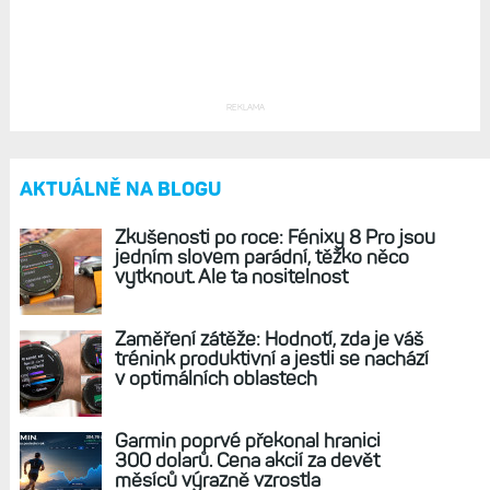
REKLAMA
AKTUÁLNĚ NA BLOGU
Zkušenosti po roce: Fénixy 8 Pro jsou
jedním slovem parádní, těžko něco
vytknout. Ale ta nositelnost
Zaměření zátěže: Hodnotí, zda je váš
trénink produktivní a jestli se nachází
v optimálních oblastech
Garmin poprvé překonal hranici
300 dolarů. Cena akcií za devět
měsíců výrazně vzrostla