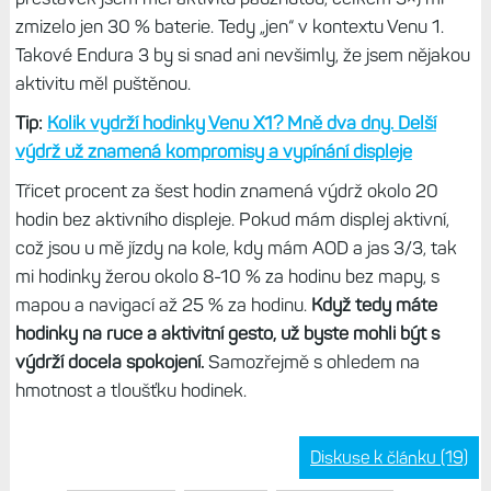
zmizelo jen 30 % baterie. Tedy „jen“ v kontextu Venu 1.
Takové Endura 3 by si snad ani nevšimly, že jsem nějakou
aktivitu měl puštěnou.
Tip:
Kolik vydrží hodinky Venu X1? Mně dva dny. Delší
výdrž už znamená kompromisy a vypínání displeje
Třicet procent za šest hodin znamená výdrž okolo 20
hodin bez aktivního displeje. Pokud mám displej aktivní,
což jsou u mě jízdy na kole, kdy mám AOD a jas 3/3, tak
mi hodinky žerou okolo 8-10 % za hodinu bez mapy, s
mapou a navigací až 25 % za hodinu.
Když tedy máte
hodinky na ruce a aktivitní gesto, už byste mohli být s
výdrží docela spokojení.
Samozřejmě s ohledem na
hmotnost a tloušťku hodinek.
Diskuse k článku (19)