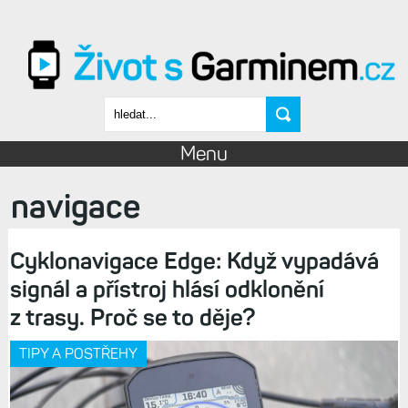
Přejít k hlavnímu obsahu
Vyhledávání
Menu
navigace
Cyklonavigace Edge: Když vypadává
signál a přístroj hlásí odklonění
z trasy. Proč se to děje?
TIPY A POSTŘEHY