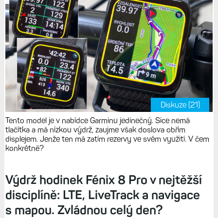
Diskuze (21)
Tento model je v nabídce Garminu jedinečný. Sice nemá
tlačítka a má nízkou výdrž, zaujme však doslova obřím
displejem. Jenže ten má zatím rezervy ve svém využití. V čem
konkrétně?
Výdrž hodinek Fénix 8 Pro v nejtěžší
disciplíně: LTE, LiveTrack a navigace
s mapou. Zvládnou celý den?