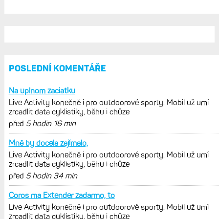
AKTUÁLNĚ NA BLOGU
Live Activity konečně i pro outdoorové
sporty. Mobil už umí zrcadlit data
cyklistiky, běhu i chůze
Zkušenosti po roce: Fénixy 8 Pro jsou
jedním slovem parádní, těžko něco
vytknout. Ale ta nositelnost
Zaměření zátěže: Hodnotí, zda je váš
trénink produktivní a jestli se nachází
v optimálních oblastech
Garmin poprvé překonal hranici
300 dolarů. Cena akcií za devět
měsíců výrazně vzrostla