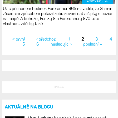
Diskuze (19)
Už s příchodem hodinek Forerunner 965 mi vadilo, že Garmin
zásadním způsobem pokazil zobrazovaní dat a šipky s pozicí
na mapě. A bohužel, Fénixy 8 a Forerunnery 970 tuto
vlastnost zdědily také
« první
‹ předchozí
1
2
3
4
5
6
následující ›
poslední »
Stránky