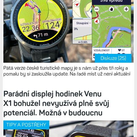
Diskuze (25)
Pátá verze české turistické mapy je s nám už přes tři roky a
pomalu by si zasloužila update. Na řadě míst už není aktuální
Parádní displej hodinek Venu
X1 bohužel nevyužívá plně svůj
potenciál. Možná v budoucnu
TIPY A POSTŘEHY