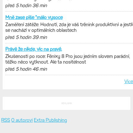
Elektrokola s motorem Bosch se
konečně mohou propojit s Garminem.
Zatím ale jen s Edge