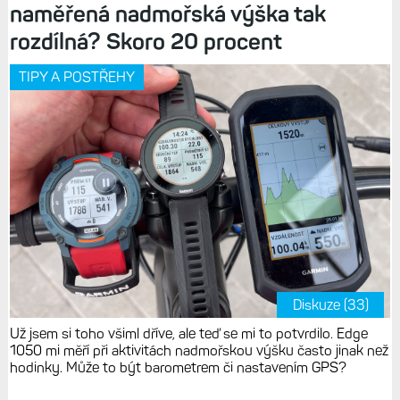
naměřená nadmořská výška tak
rozdílná? Skoro 20 procent
TIPY A POSTŘEHY
Diskuze (33)
Už jsem si toho všiml dříve, ale teď se mi to potvrdilo. Edge
1050 mi měří při aktivitách nadmořskou výšku často jinak než
hodinky. Může to být barometrem či nastavením GPS?