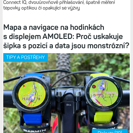
Connect IQ, dvouúrovňové přihlašování, špatné měření
tepovky optikou či opakující se výzvy
Mapa a navigace na hodinkách
s displejem AMOLED: Proč uskakuje
šipka s pozicí a data jsou monstrózní?
TIPY A POSTŘEHY