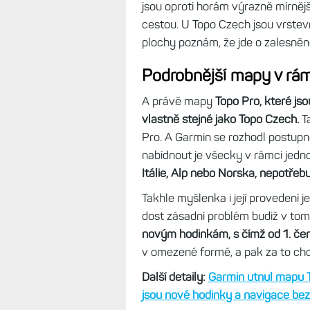
jsou oproti horám výrazně mírnějš
cestou. U Topo Czech jsou vrstev
plochy poznám, že jde o zalesněn
Podrobnější mapy v rám
A právě mapy
Topo Pro, které js
vlastně stejné jako Topo Czech.
Ta
Pro. A Garmin se rozhodl postupn
nabídnout je všecky v rámci jedn
Itálie, Alp nebo Norska, nepotřebu
Takhle myšlenka i její provedení 
dost zásadní problém budiž v tom
novým hodinkám, s čímž od 1. če
v omezené formě, a pak za to chce
Další detaily:
Garmin utnul mapu T
jsou nové hodinky a navigace be