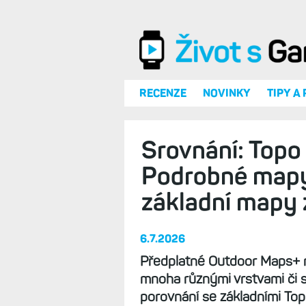
Přejít k hlavnímu obsahu
RECENZE
NOVINKY
TIPY A
Srovnání: Topo 
Podrobné mapy
základní mapy
6.7.2026
Předplatné Outdoor Maps+ n
mnoha různými vrstvami či sa
porovnání se základními Top