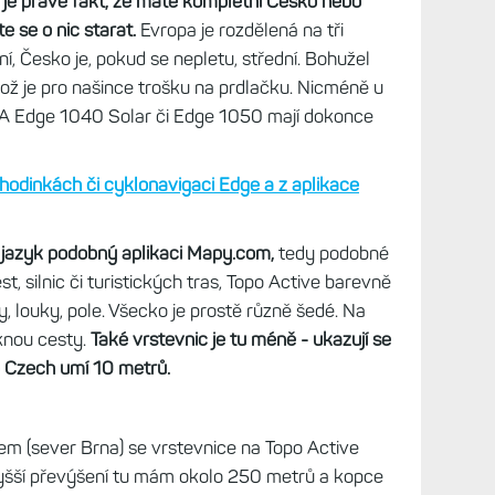
je právě fakt, že máte kompletní Česko nebo
e se o nic starat.
Evropa je rozdělená na tři
í, Česko je, pokud se nepletu, střední. Bohužel
což je pro našince trošku na prdlačku. Nicméně u
 A Edge 1040 Solar či Edge 1050 mají dokonce
odinkách či cyklonavigaci Edge a z aplikace
jazyk podobný aplikaci Mapy.com,
tedy podobné
est, silnic či turistických tras, Topo Active barevně
y, louky, pole. Všecko je prostě různě šedé. Na
knou cesty.
Také vrstevnic je tu méně - ukazují se
 Czech umí 10 metrů.
m (sever Brna) se vrstevnice na Topo Active
vyšší převýšení tu mám okolo 250 metrů a kopce