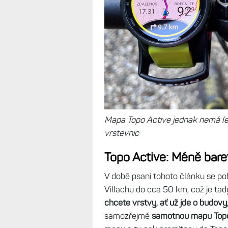
Mapa Topo Active jednak nemá le
vrstevnic
Topo Active: Méně bare
V době psaní tohoto článku se poh
Villachu do cca 50 km, což je tad
chcete vrstvy, ať už jde o budov
samozřejmě
samotnou mapu Top