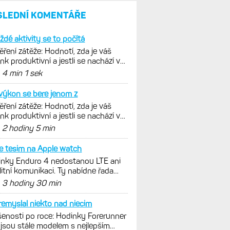
SLEDNÍ KOMENTÁŘE
ždé aktivity se to počítá
ření zátěže: Hodnotí, zda je váš
ink produktivní a jestli se nachází v
málních oblastech
d
4 min 1 sek
výkon se bere jenom z
ření zátěže: Hodnotí, zda je váš
ink produktivní a jestli se nachází v
málních oblastech
d
2 hodiny 5 min
e tesim na Apple watch
nky Enduro 4 nedostanou LTE ani
litní komunikaci. Ty nabídne řada
x 9 v edici inReach
d
3 hodiny 30 min
emyslal niekto nad niecim
enosti po roce: Hodinky Forerunner
jsou stále modelem s nejlepším