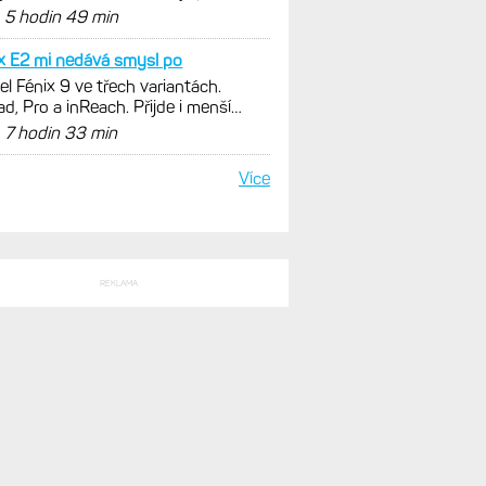
ěrem ceny a výkonu
d
5 hodin 49 min
x E2 mi nedává smysl po
l Fénix 9 ve třech variantách.
ad, Pro a inReach. Přijde i menší
e 43 mm a také solární...
d
7 hodin 33 min
Více
REKLAMA