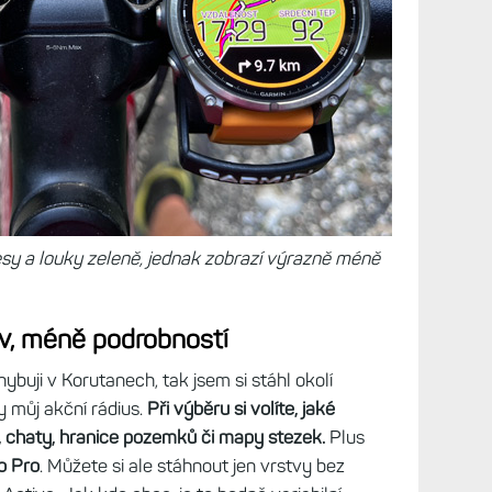
sy a louky zeleně, jednak zobrazí výrazně méně
v, méně podrobností
ybuji v Korutanech, tak jsem si stáhl okolí
y můj akční rádius.
Při výběru si volíte, jaké
y, chaty, hranice pozemků či mapy stezek.
Plus
o Pro
. Můžete si ale stáhnout jen vrstvy bez