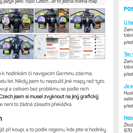
ý jazyk jako Topo Czech. Je to jedna rodina map
PO
U ka
Zamě
trén
opti
pře
Ten 
Zamě
trén
opti
ou k hodinkám či navigacím Garminu zdarma,
pře
u let. Nikdy jsem tu nepoužil jiné mapy než tyto.
Ja s
ovují a celkem bez problému se podle nich
Hodi
zech jsem si musel zvyknout na jiný grafický
sate
e není to žádná zásadní překážka.
Féni
pře
h
Nepr
Zkuš
ž při koupi, a to podle regionu, kde jste si hodinky
970 