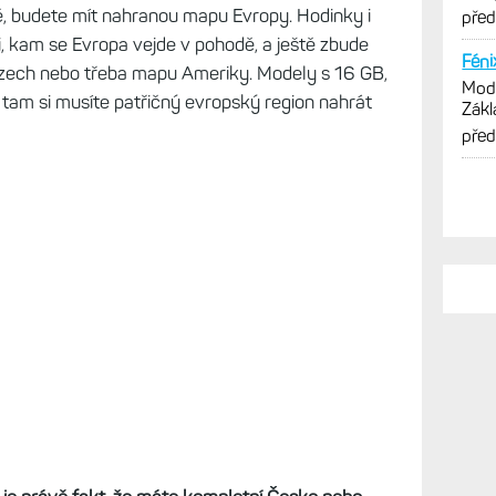
pom
opě, budete mít nahranou mapu Evropy. Hodinky i
pře
, kam se Evropa vejde v pohodě, a ještě zbude
Féni
zech nebo třeba mapu Ameriky. Modely s 16 GB,
Mode
- tam si musíte patřičný evropský region nahrát
Zákl
verz
pře