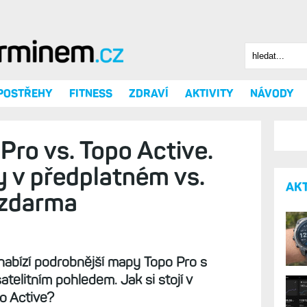
Hledat
Vyhledáv
 POSTŘEHY
FITNESS
ZDRAVÍ
AKTIVITY
NÁVODY
Pro vs. Topo Active.
 v předplatném vs.
AK
 zdarma
abízí podrobnější mapy Topo Pro s
telitním pohledem. Jak si stojí v
o Active?