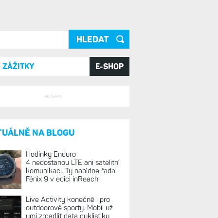
ání
ZÁŽITKY
E-SHOP
REKLAMA
TUÁLNĚ NA BLOGU
Hodinky Enduro
4 nedostanou LTE ani satelitní
komunikaci. Ty nabídne řada
Fénix 9 v edici inReach
Live Activity konečně i pro
outdoorové sporty. Mobil už
umí zrcadlit data cyklistiky,