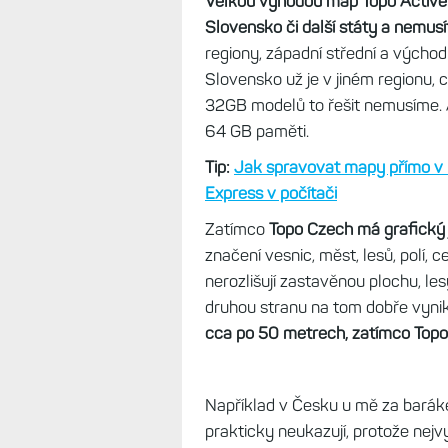
Velkou výhodou map Topo Active 
Slovensko či další státy a nemusít
regiony, západní střední a východn
Slovensko už je v jiném regionu, 
32GB modelů to řešit nemusíme.
64 GB paměti.
Tip:
Jak spravovat mapy přímo v h
Express v počítači
Zatímco
Topo Czech má grafický 
značení vesnic, měst, lesů, polí, c
nerozlišují zastavěnou plochu, les
druhou stranu na tom dobře vyni
cca po 50 metrech, zatímco Topo
Například v Česku u mě za baráke
prakticky neukazují, protože nej