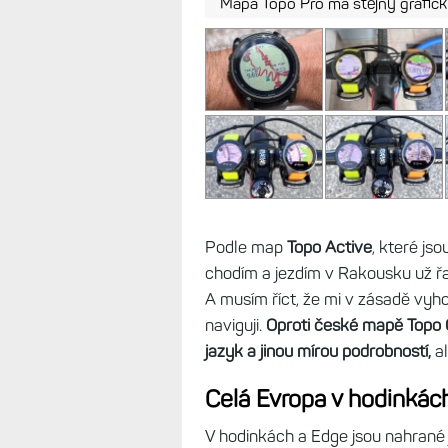
Mapa Topo Pro má stejný grafick
Podle map
Topo Active
, které js
chodím a jezdím v Rakousku už řad
A musím říct, že mi v zásadě vyh
naviguji.
Oproti české mapě Topo C
jazyk a jinou mírou podrobností,
al
Celá Evropa v hodinkác
V hodinkách a Edge jsou nahrané ji