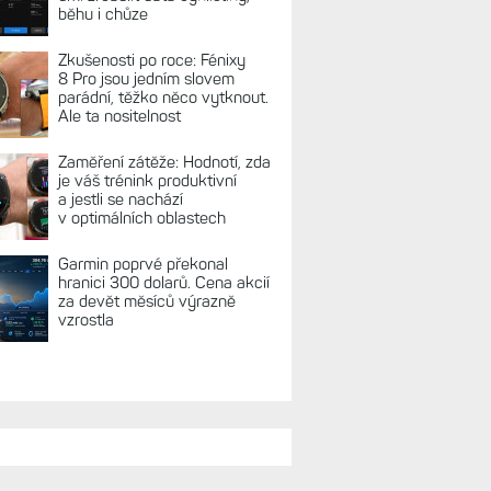
běhu i chůze
Zkušenosti po roce: Fénixy
8 Pro jsou jedním slovem
parádní, těžko něco vytknout.
Ale ta nositelnost
Zaměření zátěže: Hodnotí, zda
je váš trénink produktivní
a jestli se nachází
v optimálních oblastech
Garmin poprvé překonal
hranici 300 dolarů. Cena akcií
za devět měsíců výrazně
vzrostla