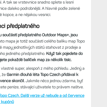
í. A tak se vrstevnice snadno splete s lesní
nice daleko podrobnější. A hlavně podle zelené
é kopce, a ne nějakou vesnici.
ci předplatného
ou součástí předplatného Outdoor Maps+, jsou
to mapa je totiž součástí celého balíku map Topo
ě mapy jednotlivých států stahovat z prodeje a
oho jediného předplatného.
Když tak pojedete do
jete pokaždé balíček map za několik tisíc.
je vlastně super, alespoň z mého pohledu. Jediný a
, že
Garmin dlouhá léta Topo Czech přidával k
rvence skončil.
Jakmile něco jednou zdarma, byť
te peníze, stávající uživatele to právem naštve.
opo Czech. Další verze už nebude a od července
z kupónů