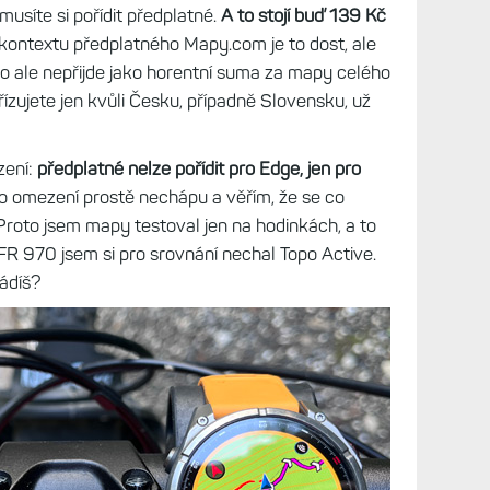
síte si pořídit předplatné.
A to stojí buď 139 Kč
kontextu předplatného Mapy.com je to dost, ale
 to ale nepřijde jako horentní suma za mapy celého
řízujete jen kvůli Česku, případně Slovensku, už
zení:
předplatné nelze pořídit pro Edge, jen pro
o omezení prostě nechápu a věřím, že se co
í. Proto jsem mapy testoval jen na hodinkách, a to
FR 970 jsem si pro srovnání nechal Topo Active.
ádíš?