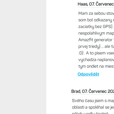
Haas, 07. Červenec
Mam za sebou stovk
som bol odkazany n
zaciatky bez GPS) ..
nespolahlivym map
Amazfit generator t
prvej triedy) ... al
:D) . A to pisem vs
vychadza naplanova
tym ondiet na miest
Odpovědět
Brad, 07. Červenec 20
Svého času jsem s ma
oblasti a spoléhal se
někdy vedly špatně