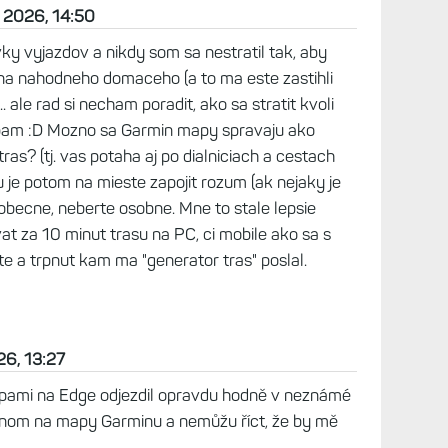
 2026, 14:50
y vyjazdov a nikdy som sa nestratil tak, aby
a nahodneho domaceho (a to ma este zastihli
. ale rad si necham poradit, ako sa stratit kvoli
am :D Mozno sa Garmin mapy spravaju ako
ras? (tj. vas potaha aj po dialniciach a cestach
e tu je potom na mieste zapojit rozum (ak nejaky je
eobecne, neberte osobne. Mne to stale lepsie
t za 10 minut trasu na PC, ci mobile ako sa s
e a trpnut kam ma "generator tras" poslal.
26, 13:27
pami na Edge odjezdil opravdu hodně v neznámé
 jenom na mapy Garminu a nemůžu říct, že by mě