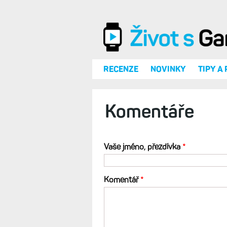
Přejít k hlavnímu obsahu
RECENZE
NOVINKY
TIPY A
Komentáře
Vaše jméno, přezdívka
*
Komentář
*