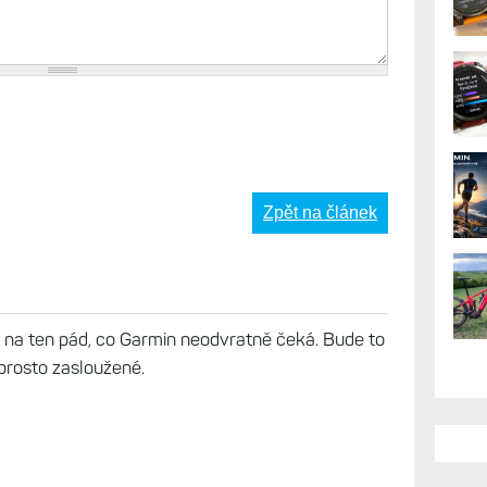
Zpět na článek
t na ten pád, co Garmin neodvratně čeká. Bude to
aprosto zasloužené.