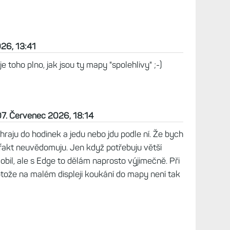
026, 13:41
 je toho plno, jak jsou ty mapy "spolehlivy" ;-)
07. Červenec 2026, 18:14
hraju do hodinek a jedu nebo jdu podle ní. Že bych
i fakt neuvědomuju. Jen když potřebuju větší
bil, ale s Edge to dělám naprosto výjimečně. Při
protože na malém displeji koukání do mapy není tak