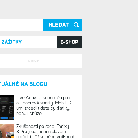
ání
ZÁŽITKY
E-SHOP
REKLAMA
TUÁLNĚ NA BLOGU
Live Activity konečně i pro
outdoorové sporty. Mobil už
umí zrcadlit data cyklistiky,
běhu i chůze
Zkušenosti po roce: Fénixy
8 Pro jsou jedním slovem
parádní, těžko něco vytknout.