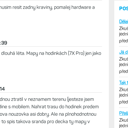
musim resit zadny kraviny, pomalej hardware a
PO
Děla
Zkuš
jedn
vytk
pře
8:39
Já d
ž dlouhá léta. Mapy na hodinkách (7X Pro) jen jako
Zkuš
jedn
vytk
pře
Tak 
:14
Zkuš
jedn
ednou ztratil v neznamem terenu (jesteze jsem
vytk
pře
edine s mobilem. Nahrat trasu do hodinek predem
Přeš
ova nouzovka asi dobry. Ale na plnohodnotnou
Zkuš
e to spis takova sranda pro decka ty mapy v
jedn