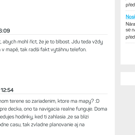
vytk
pře
Nosi
Nára
se n
16:09
obr
pře
 abych mohl říct, že je to blbost. Jdu teda vždy
 v mapě, tak radši fakt vytáhnu telefon.
 12:54
amom terene so zariadenim, ktore ma mapy? :D
pre decka, ono ta navigacia realne funguje. Doma
edujes hodinky, ked ti zahlasia ,ze sa blizi
ne casu, tak zvladne planovanie aj na