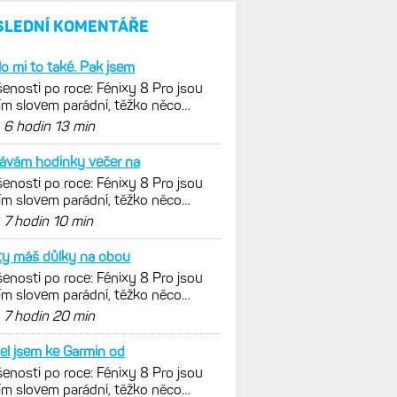
SLEDNÍ KOMENTÁŘE
lo mi to také. Pak jsem
enosti po roce: Fénixy 8 Pro jsou
ím slovem parádní, těžko něco
nout. Ale ta nositelnost
d
6 hodin 13 min
ávám hodinky večer na
enosti po roce: Fénixy 8 Pro jsou
ím slovem parádní, těžko něco
nout. Ale ta nositelnost
d
7 hodin 10 min
ty máš důlky na obou
enosti po roce: Fénixy 8 Pro jsou
ím slovem parádní, těžko něco
nout. Ale ta nositelnost
d
7 hodin 20 min
el jsem ke Garmin od
enosti po roce: Fénixy 8 Pro jsou
ím slovem parádní, těžko něco