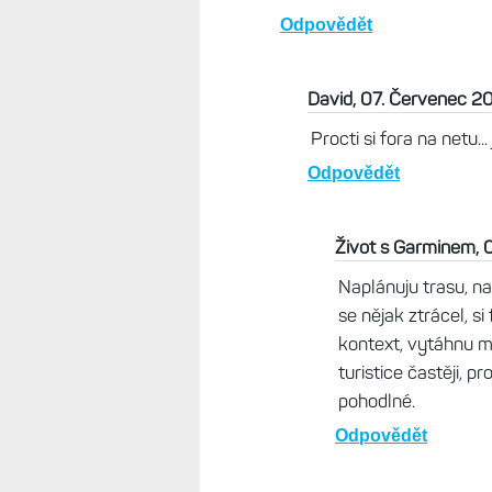
Odpovědět
David, 07. Červenec 2
Procti si fora na netu...
Odpovědět
Život s Garminem, 
Naplánuju trasu, na
se nějak ztrácel, s
kontext, vytáhnu mo
turistice častěji, 
pohodlné.
Odpovědět