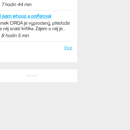
nout. Ale ta nositelnost
d
7 hodin 44 min
l jsem whoop a preferoval
mek CIRQA je vyprodaný, přestože
a něj snáší kritika. Zájem o něj je
ovský
d
8 hodin 5 min
Více
REKLAMA