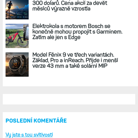
Mapy a navigace s Fénix 5X: Jak se ovládá
mapa na nedotykovém displeji a možnosti
nastavení map (3.)