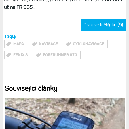
úplně dole a šipka je pak těsně nad ním. Při navigaci se
datové pole posune vlevo a šipka je vpravo vedle něj (ale
stále uprostřed).
Opravením této zjevné chyby mi Garmin udělal fakt
radost, protože
nyní je mapa o kus použitelnější než dříve.
Jen to chce ještě trochu práce, protože dokonalé to
rozhodně není. Ale je to první betaverze, takže můžeme
Garminu dát čas na doladění. A kterých modelů se
„oprava“ týká? Fénix 8 AMOLED i Solar, Tactix 8, Quatix 8,
D2 Mach 2, Enduro 3, Fénix E a Forerunner 970.
Bohužel
už ne FR 965...
Diskuse k článku (9)
Tagy:
MAPA
NAVIGACE
CYKLONAVIGACE