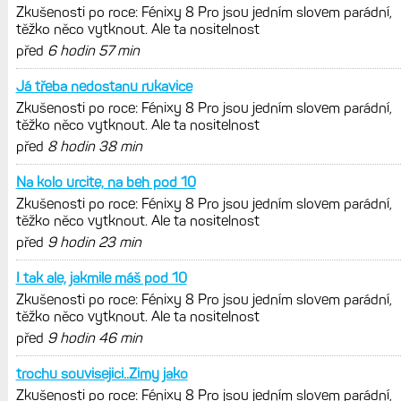
REKLAMA
AKTUÁLNĚ NA BLOGU
Zkušenosti po roce: Fénixy 8 Pro jsou
jedním slovem parádní, těžko něco
vytknout. Ale ta nositelnost
Zaměření zátěže: Hodnotí, zda je váš
trénink produktivní a jestli se nachází
v optimálních oblastech
Garmin poprvé překonal hranici
300 dolarů. Cena akcií za devět
měsíců výrazně vzrostla
Elektrokola s motorem Bosch se