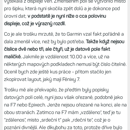
Základ dobrý, ale chce to ještě
doladit
Velikost dvou datových polí se nyní dynamicky
přizpůsobují délce, takže
třeba vzdálenost je menší
velikosti než tepová frekvence.
Už se nestane, že by data
vytékala z displeje ven. Zmenšením polí se vytvořilo místo
pro šipku, která nyní skočila zpět dolů a je dokonce pod
úrovní dat;
v podstatě je nyní níže o cca polovinu
displeje, což je výrazný rozdíl.
Co je ale trošku mrzuté, že to Garmin vzal fakt pořádně a
dala zmenšil více, než by bylo potřeba.
Takže když nejsou
číslice dvě nebo tři, ale čtyři, už je datové pole fakt