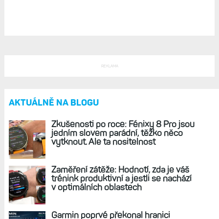
Mapy a navigace s Fénix 5X: Průběh navigování
a metody trasování, zkušenosti při jízdě na kole
(2.)