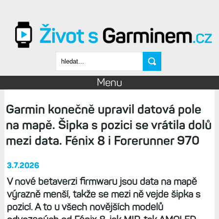
Přejít k hlavnímu obsahu
Vyhledávání
Menu
Garmin konečně upravil datová pole
na mapě. Šipka s pozici se vrátila dolů
mezi data. Fénix 8 i Forerunner 970
3.7.2026
V nové betaverzi firmwaru jsou data na mapě
výrazně menší, takže se mezi ně vejde šipka s
pozicí. A to u všech novějších modelů