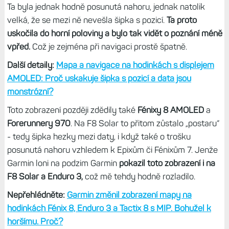
Ta byla jednak hodně posunutá nahoru, jednak natolik
velká, že se mezi ně nevešla šipka s pozicí.
Ta proto
uskočila do horní poloviny a bylo tak vidět o poznání méně
vpřed.
Což je zejména při navigaci prostě špatně.
Další detaily:
Mapa a navigace na hodinkách s displejem
AMOLED: Proč uskakuje šipka s pozicí a data jsou
monstrózní?
Toto zobrazení později zdědily také
Fénixy 8 AMOLED
a
Forerunnery 970
. Na F8 Solar to přitom zůstalo „postaru“
- tedy šipka hezky mezi daty, i když také o trošku
posunutá nahoru vzhledem k Epixům či Fénixům 7. Jenže
Garmin loni na podzim Garmin
pokazil toto zobrazení i na
F8 Solar a Enduro 3,
což mě tehdy hodně rozladilo.
Nepřehlédněte:
Garmin změnil zobrazení mapy na
hodinkách Fénix 8, Enduro 3 a Tactix 8 s MIP. Bohužel k
horšímu. Proč?