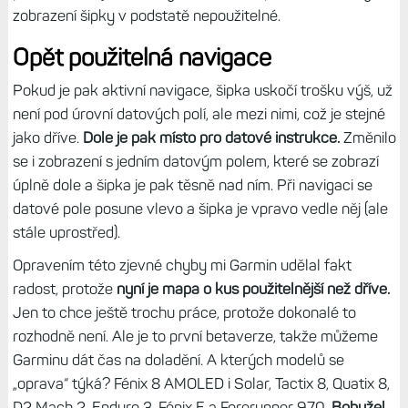
maličké.
Jakmile je vzdálenost 10.00 a více, už na
některých mapových podkladech nemusí být číslo čitelné.
Ocenil bych zde ještě kus práce - přitom stačilo jen
zkopírovat layout, jaký mají Fénixy 7.
Trošku mě ale překvapilo, že předtím byly popisky
datových polí celé, nyní jsou však ořezané, podobně jako
na F7 nebo Epixech. Jenže nejsou ořezané na konci, ale na
obou stranách. Zatímco na F7 mám „vzdáleno“, teď je tu
“zdálenos“, místo „srdeční t“ pak „rdeční te“, což je o
poznání divnější. Ale díkybohu za toto, protože dříve bylo
zobrazení šipky v podstatě nepoužitelné.
Opět použitelná navigace
Pokud je pak aktivní navigace, šipka uskočí trošku výš, už
není pod úrovní datových polí, ale mezi nimi, což je stejné
jako dříve.
Dole je pak místo pro datové instrukce.
Změnilo
se i zobrazení s jedním datovým polem, které se zobrazí