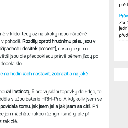
vně v klidu, tedy až na skoky nebo náročné
PO
a v pohodě.
Rozdíly oproti hrudnímu pásu jsou v
řípadech i desítek procent),
často jde jen o
Na u
větší jsou dle předpokladu právě během jízdy po
Live
spor
 docela šlo.