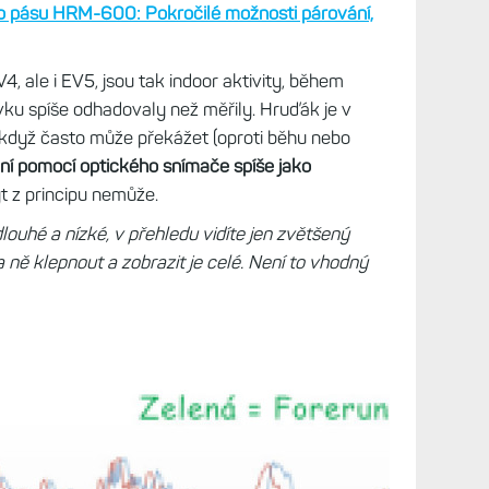
cykl
pře
 na hodinkách nastavit, zobrazit a na jaké
Mně 
Live
použil
Instincty E
pro vysílání tepovky do Edge, to
spor
ěděla službu baterie HRM-Pro. A kdykoliv jsem se
cykl
pře
ovídala tomu, jak jsem jel a jak jsem se cítil.
Při
Coro
ce jen mácháte rukou různými směry, ale při
Live
 tak zlé.
spor
cykl
pře
o pásu HRM-600: Pokročilé možnosti párování,
Mně 
 ale i EV5, jsou tak indoor aktivity, během
Zamě
trén
ku spíše odhadovaly než měřily. Hruďák je v
opti
pře
i když často může překážet (oproti běhu nebo
í pomocí optického snímače spíše jako
Práv
ýt z principu nemůže.
Zkuš
jedn
louhé a nízké, v přehledu vidíte jen zvětšený
vytk
pře