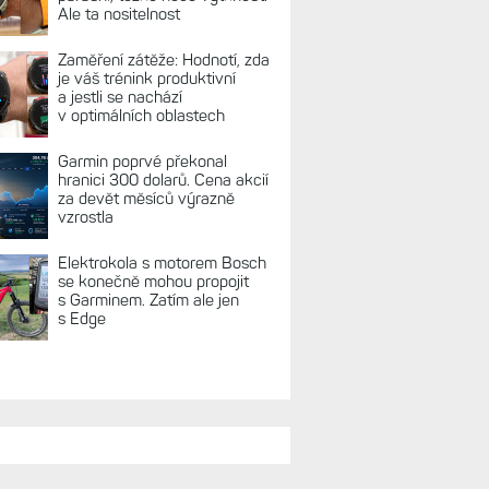
REKLAMA
TUÁLNĚ NA BLOGU
Live Activity konečně i pro
outdoorové sporty. Mobil už
umí zrcadlit data cyklistiky,
běhu i chůze
Zkušenosti po roce: Fénixy
8 Pro jsou jedním slovem