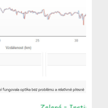
místy docela velké, zejména je vidět zpoždění
né v místech, kde jsem byl na trailech a hodinky se