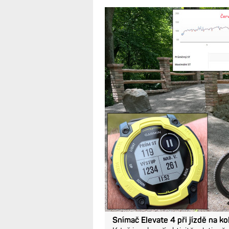
optický snímač
Rozdíly jsou p
26.5.2026
Během čtyř různých jízd, ať
skoky jsem srovnával tepo
senzorem EV4 a hrudním 