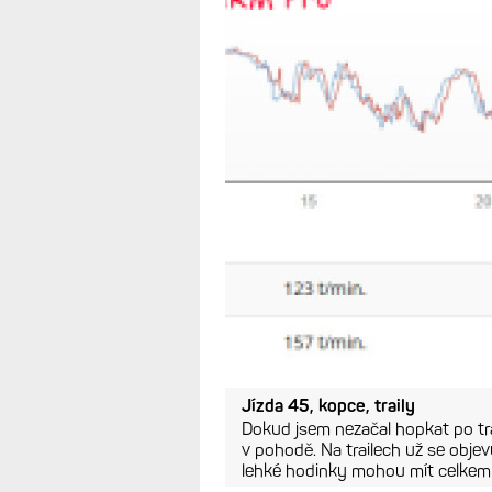
Jízda 45 km, silnice, rovinka
V této jízde až na drobná zpoždě