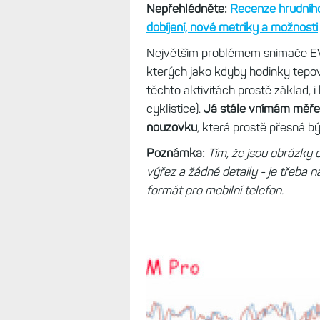
TIp:
Zóny tepové frekvence: Jak je
metriky mají vliv
Během jedné jízdy jsem dokonce 
když mi uprostřed aktivity vypov
na tepovku podíval,
plus minus odp
běhu to bude trošku jiné, tam pře
utažení hodinek to také nebývá až
Nepřehlédněte:
Recenze hrudníh
dobíjení, nové metriky a možnosti
Největším problémem snímače EV4,
kterých jako kdyby hodinky tepov
těchto aktivitách prostě základ, 
cyklistice).
Já stále vnímám měřen
nouzovku
, která prostě přesná b
Poznámka:
Tím, že jsou obrázky d