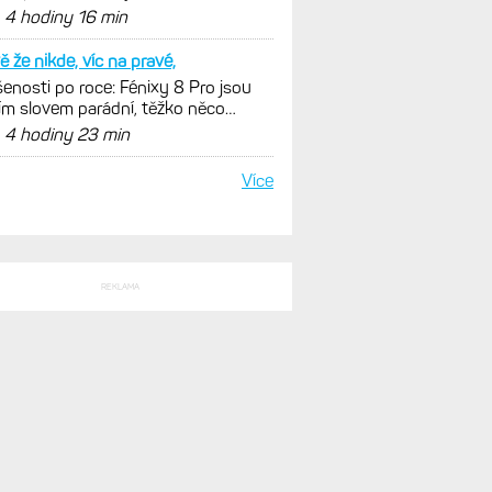
SLEDNÍ KOMENTÁŘE
plnom zaciatku
 Activity konečně i pro outdoorové
ty. Mobil už umí zrcadlit data