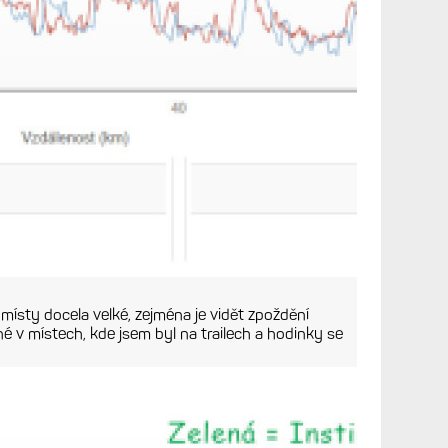
a ně klepnout a zobrazit je celé. Není to vhodný