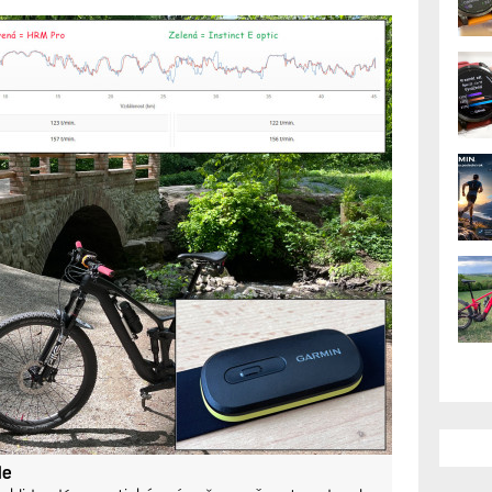
 Elevate 4 na kole.
řekvapivě malé
 už rovinky kolem vody nebo traily se
vku naměřenou starým optickým
pásem HRM-600
AK