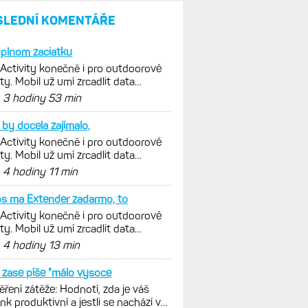
parádní, těžko něco vytknout.
Ale ta nositelnost
Zaměření zátěže: Hodnotí, zda
je váš trénink produktivní
a jestli se nachází
v optimálních oblastech
Garmin poprvé překonal
hranici 300 dolarů. Cena akcií
za devět měsíců výrazně
vzrostla
Elektrokola s motorem Bosch
se konečně mohou propojit
s Garminem. Zatím ale jen
s Edge