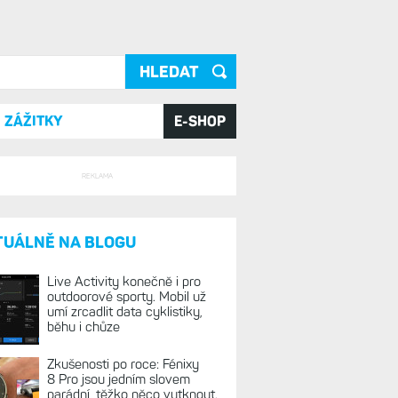
ání
ZÁŽITKY
E-SHOP