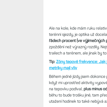
Ale na kole, kde mám ruku relati
terénní sjezdy, je optika už docel
řádech procent (ve výjimečných p
zpoždění než výrazný rozdíly. Nej
trailech a terénem, ale jinak by to