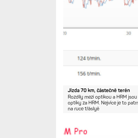
výřez a žádné detaily - je třeba n
formát pro mobilní telefon.