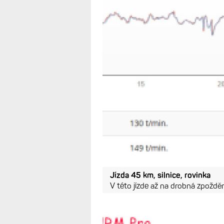
Jízda 70 km, částečně terén
Rozdíly mezi optikou a HRM jsou 
optiky za HRM. Nejvíce je to patr
na ruce třáslyě