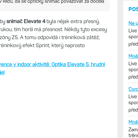
le
ě v klidu, dá se optický snímač považovat za docela
 by
snímač Elevate 4
byla nějak extra přesný.
rukou, tím horší má přesnost. Někdy tyto excesy
zóny Z5. A tomu odpovídá i tréninková zátěž,
tréninkový efekt Sprint, který naprosto
nce v indoor aktivitě: Optika Elevate 5, hrudní
jel