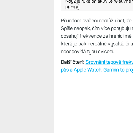
Snímač Elevate 4 při jízdě na ko
Když je ruka při aktivitě relativn
přesný
Při indoor cvičení nemůžu říct, že
Spíše naopak, čím více pohybuju 
dosahují frekvence za hranici mé 
která je pak nereálně vysoká, či 
neodpovídá typu cvičení.
Další čtení:
Srovnání tepové frekve
pás a Apple Watch. Garmin to pro