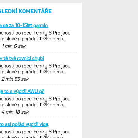
a jestli se nachází
v optimálních oblastech
Garmin poprvé překonal
hranici 300 dolarů. Cena akcií
za devět měsíců výrazně
vzrostla
Elektrokola s motorem Bosch
se konečně mohou propojit
s Garminem. Zatím ale jen
s Edge
Model Fénix 9 ve třech
variantách. Základ, Pro
a inReach. Přijde i menší
verze 43 mm a také solární
MIP