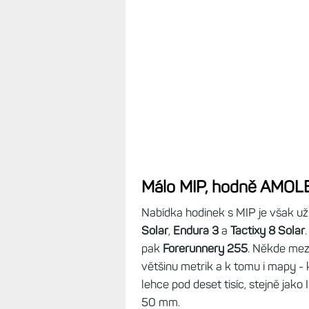
je zatím v plenkách, což dokazují
zvýšenou spotřebou a dalšími ne
výdrž a dobrou čitelnost na slunci
Zamyšlení:
Uvede Garmin ještě n
navždy skončily v propadlišti ději