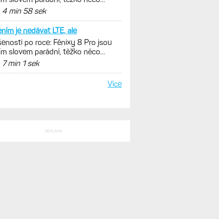
SLEDNÍ KOMENTÁŘE
a se za 10-15let garmin
enosti po roce: Fénixy 8 Pro jsou
ím slovem parádní, těžko něco