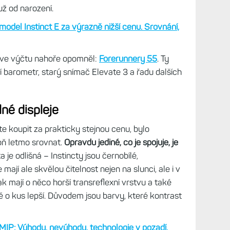
incty 3 Solar mám proto právě jen ve velikosti 50
viděl. Forerunnery 955 jsou velikostí někde mezi,
displej o velikosti 1,3“ – to je celkem velký
, moc možností nemáte. Ve výprodeji se ještě
orerunnery 955
jsou ještě celkem také k vidění,
cty 3. A také
Instincty E
, ale to je, upřímně řečeno,
ou, jsou příliš omezené a prodejci je raději ani
už od narození.
model Instinct E za výrazně nižší cenu. Srovnání,
m ve výčtu nahoře opomněl:
Forerunnery 55
. Ty
jí barometr, starý snímač Elevate 3 a řadu dalších
lné displeje