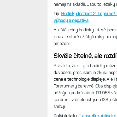
je stále malý na úkor soláru. Inst
mm, abych na displeji vůbec něco 
mají tělo s průměrem 46,5 mm, ale 
rozdíl oproti 1,1“ na I3S.
Pokud dnes chcete hodinky s MIP
někde dají sehnat
Fénixy 7 Pro
,
F
Garmin oficiálně nabízí jen Instin
prodejní průšvih. Ty hodinky netáhn
nemají na skladě. Jsou to ležáky 
Tip:
Hodinky Instinct 2: Lepší než 
výhody a negativa
A ještě jedny hodinky, které jse
jsou ale staré už čtyři roky, nema
omezení.
Skvěle čitelné, ale rozdí