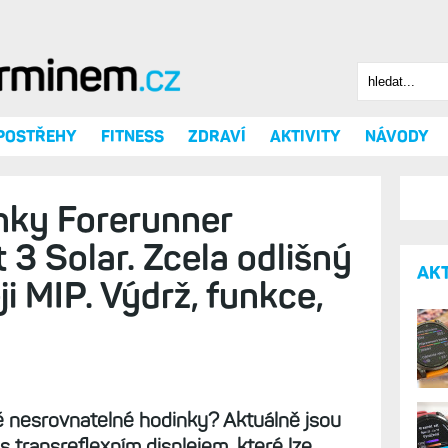
Hledat
Vyhledáv
 POSTŘEHY
FITNESS
ZDRAVÍ
AKTIVITY
NÁVODY
nky Forerunner