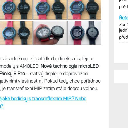
PO
třeb
a zásadně omezil nabídku hodinek s displejem
Zkuš
jedn
é modely s AMOLED.
Nová technologie microLED