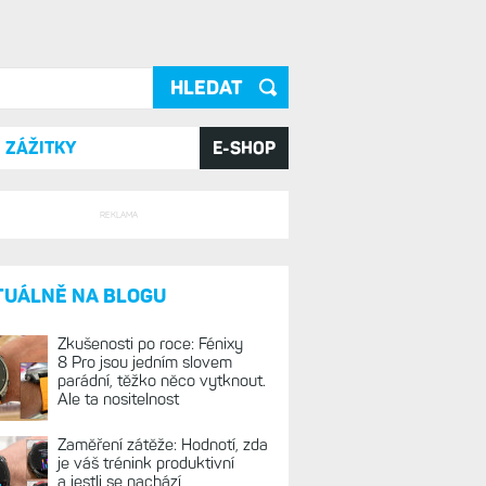
ání
ZÁŽITKY
E-SHOP