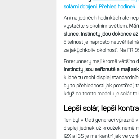
Právě to, že si tyto hodinky může
důvodem, proč jsem je zkusil asp
cena a technologie displeje.
Ale i 
Forerunnery barevné. Oba displeje 
běžných podmínkách. FR 955 však 
kontrast, v čitelnosti jsou I3S je
snižují.
Další detaily:
Transreflexní disple
solární dobíjení. Přehled hodinek
Ani na jedněch hodinkách ale nep
vystačíte s okolním světlem.
Mám 
slunce. Instincty jdou dokonce až 
čitelnost je naprosto neuvěřitelná
za jakýchkoliv okolností. Na FR
Forerunnery mají kromě většího di
Instincty jsou seříznuté a mají se