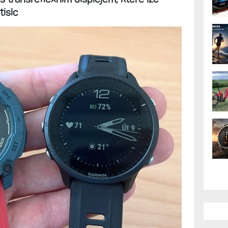
t 3 Solar. Zcela odlišný
ji MIP. Výdrž, funkce,
ě nesrovnatelné hodinky? Aktuálně jsou
 transreflexním displejem, které lze
tisíc
AK