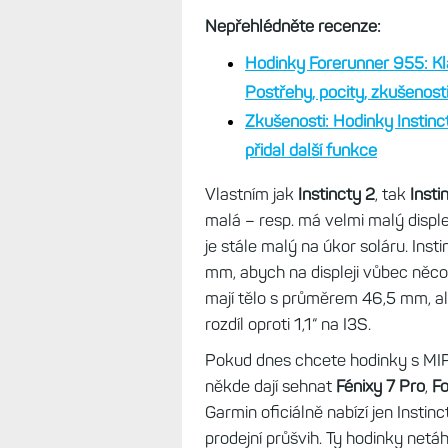
Málo MIP, hodně AMOL
Nabídka hodinek s MIP je však už
Solar
,
Endura 3
a
Tactixy 8 Solar
pak
Forerunnery 255
. Někde mezi
většinu metrik a k tomu i mapy - 
lehce pod deset tisíc, stejně jako 
50 mm.
Nepřehlédněte recenze:
Hodinky Forerunner 955: Kl
Postřehy, pocity, zkušenost
Zkušenosti: Hodinky Instinct
přidal další funkce
Vlastním jak
Instincty 2
, tak
Insti
malá – resp. má velmi malý disple