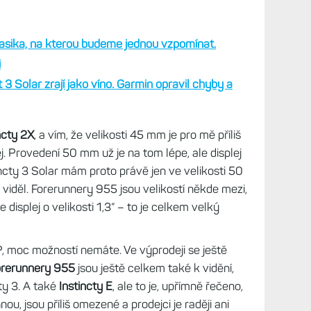
ED
 velmi malá. Máme tu tři top modely,
Fénixy 8
. Střední třídu zastupují
Instincty 3
, ve výprodeji
 pak stojí
Forerunnery 955
, které nabídnou
kdysi to byl top model. Dají se sehnat za cenu
Instincty 3 Solar. Ty můžete mít ve velikosti 45 a
asika, na kterou budeme jednou vzpomínat.
i
 3 Solar zrají jako víno. Garmin opravil chyby a
ncty 2X
, a vím, že velikosti 45 mm je pro mě příliš
j. Provedení 50 mm už je na tom lépe, ale displej