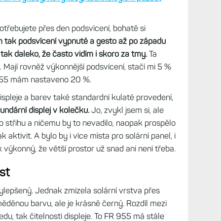
te koupit za prakticky stejnou cenu, bylo
oň letmo srovnat.
Opravdu jediné, co je spojuje, je
ta je odlišná – Instincty jsou černobílé,
mají ale skvělou čitelnost nejen na slunci, ale i v
mají o něco horší transreflexní vrstvu a také
ště o kus lepší. Důvodem jsou barvy, které kontrast
j MIP: Výhody, nevýhody, technologie v pozadí,
otřebujete přes den podsvícení, bohatě si
tak podsvícení vypnuté a gesto až po západu
tak daleko, že často vidím i skoro za tmy.
Ta
. Mají rovněž výkonnější podsvícení, stačí mi 5 %
 955 mám nastaveno 20 %.
spleje a barev také standardní kulaté provedení,
kundární displej v kolečku.
Jo, zvykl jsem si, ale