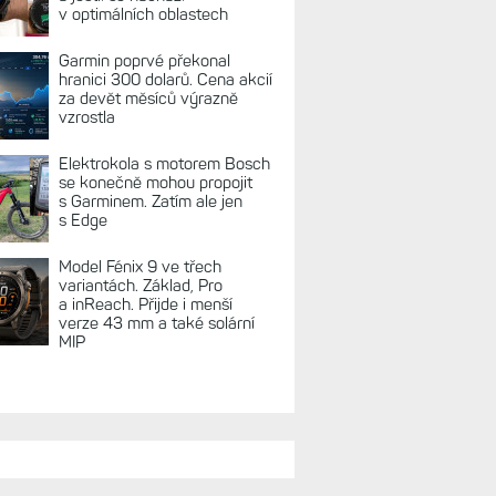
REKLAMA
TUÁLNĚ NA BLOGU
Zkušenosti po roce: Fénixy
8 Pro jsou jedním slovem
parádní, těžko něco vytknout.
Ale ta nositelnost
Zaměření zátěže: Hodnotí, zda
je váš trénink produktivní