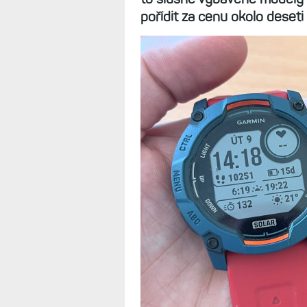
955 vs. Instinc
přístup k disple
postřehy
25.9.2025
Proč srovnávat tyto zdánliv
to slušně vybavené modely s
pořídit za cenu okolo deseti 