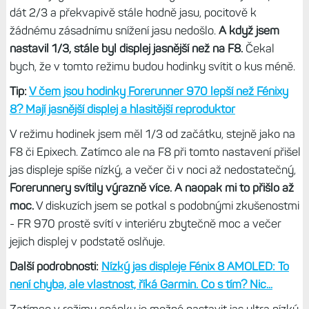
dát 2/3 a překvapivě stále hodně jasu, pocitově k
žádnému zásadnímu snížení jasu nedošlo.
A když jsem
nastavil 1/3, stále byl displej jasnější než na F8.
Čekal
bych, že v tomto režimu budou hodinky svítit o kus méně.
Tip:
V čem jsou hodinky Forerunner 970 lepší než Fénixy
8? Mají jasnější displej a hlasitější reproduktor
V režimu hodinek jsem měl 1/3 od začátku, stejně jako na
F8 či Epixech. Zatímco ale na F8 při tomto nastavení přišel
jas displeje spíše nízký, a večer či v noci až nedostatečný,
Forerunnery svítily výrazně více. A naopak mi to přišlo až
moc.
V diskuzích jsem se potkal s podobnými zkušenostmi
- FR 970 prostě svítí v interiéru zbytečně moc a večer
jejich displej v podstatě oslňuje.
Další podrobnosti:
Nízký jas displeje Fénix 8 AMOLED: To
není chyba, ale vlastnost, říká Garmin. Co s tím? Nic...
Zatímco v režimu spánku je možné nastavit jas ultra nízký