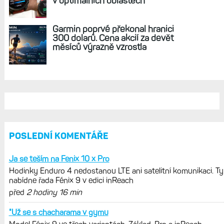
REKLAMA
AKTUÁLNĚ NA BLOGU
Hodinky Enduro 4 nedostanou LTE ani
satelitní komunikaci. Ty nabídne řada
Fénix 9 v edici inReach
Live Activity konečně i pro outdoorové
sporty. Mobil už umí zrcadlit data
cyklistiky, běhu i chůze
Zkušenosti po roce: Fénixy 8 Pro jsou
jedním slovem parádní, těžko něco