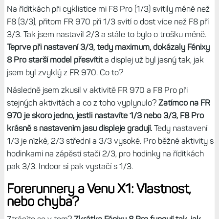
Na řídítkách při cyklistice mi F8 Pro (1/3) svítily méně než
F8 (3/3), přitom FR 970 při 1/3 svítí o dost více než F8 pří
3/3. Tak jsem nastavil 2/3 a stále to bylo o trošku méně.
Teprve při nastavení 3/3, tedy maximum, dokázaly Fénixy
8 Pro starší model přesvítit
a displej už byl jasný tak, jak
jsem byl zvyklý z FR 970. Co to?
Následně jsem zkusil v aktivitě FR 970 a F8 Pro při
stejných aktivitách a co z toho vyplynulo?
Zatímco na FR
970 je skoro jedno, jestli nastavíte 1/3 nebo 3/3, F8 Pro
krásně s nastavením jasu displeje gradují.
Tedy nastavení
1/3 je nízké, 2/3 střední a 3/3 vysoké. Pro běžné aktivity s
hodinkami na zápěstí stačí 2/3, pro hodinky na řídítkách
pak 3/3. Indoor si pak vystačí s 1/3.
Forerunnery a Venu X1: Vlastnost,
nebo chyba?
Ztrácíte se v tom?
Zkrátka Fénixy 8 Pro fungují tak, jak