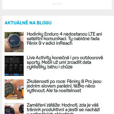
Na kole s hodinkami Epix, Forerunner 265/965,
Fénix 8 a dalšími: Výhody a úskalí displeje
AMOLED