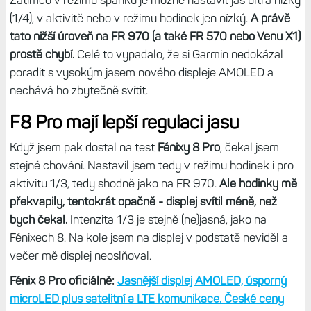
(1/4), v aktivitě nebo v režimu hodinek jen nízký.
A právě
tato nižší úroveň na FR 970 (a také FR 570 nebo Venu X1)
prostě chybí.
Celé to vypadalo, že si Garmin nedokázal
poradit s vysokým jasem nového displeje AMOLED a
nechává ho zbytečně svítit.
F8 Pro mají lepší regulaci jasu
Když jsem pak dostal na test
Fénixy 8 Pro
, čekal jsem
stejné chování. Nastavil jsem tedy v režimu hodinek i pro
aktivitu 1/3, tedy shodně jako na FR 970.
Ale hodinky mě
překvapily, tentokrát opačně - displej svítil méně, než
bych čekal.
Intenzita 1/3 je stejně (ne)jasná, jako na
Fénixech 8. Na kole jsem na displej v podstatě neviděl a
večer mě displej neoslňoval.
Fénix 8 Pro oficiálně:
Jasnější displej AMOLED, úsporný
microLED plus satelitní a LTE komunikace. České ceny