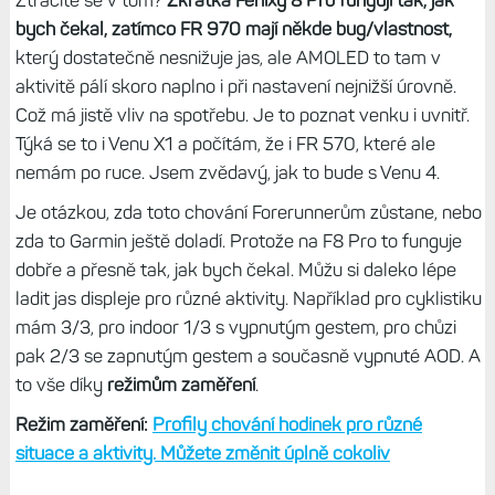
bych čekal, zatímco FR 970 mají někde bug/vlastnost,
který dostatečně nesnižuje jas, ale AMOLED to tam v
aktivitě pálí skoro naplno i při nastavení nejnižší úrovně.
Což má jistě vliv na spotřebu. Je to poznat venku i uvnitř.
Týká se to i Venu X1 a počítám, že i FR 570, které ale
nemám po ruce. Jsem zvědavý, jak to bude s Venu 4.
Je otázkou, zda toto chování Forerunnerům zůstane, nebo
zda to Garmin ještě doladí. Protože na F8 Pro to funguje
dobře a přesně tak, jak bych čekal. Můžu si daleko lépe
ladit jas displeje pro různé aktivity. Například pro cyklistiku
mám 3/3, pro indoor 1/3 s vypnutým gestem, pro chůzi
pak 2/3 se zapnutým gestem a současně vypnuté AOD. A
to vše díky
režimům zaměření
.
Režim zaměření:
Profily chování hodinek pro různé
situace a aktivity. Můžete změnit úplně cokoliv