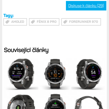
Diskuse k článku (29)
Tagy:
AMOLED
FÉNIX 8 PRO
FORERUNNER 970