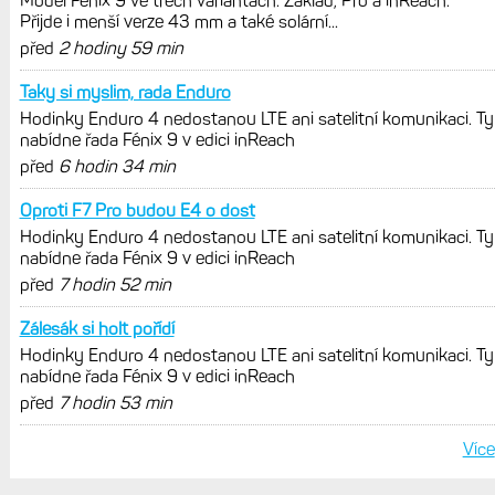
vytknout. Ale ta nositelnost
Zaměření zátěže: Hodnotí, zda je váš
trénink produktivní a jestli se nachází
v optimálních oblastech
Garmin poprvé překonal hranici
300 dolarů. Cena akcií za devět
měsíců výrazně vzrostla