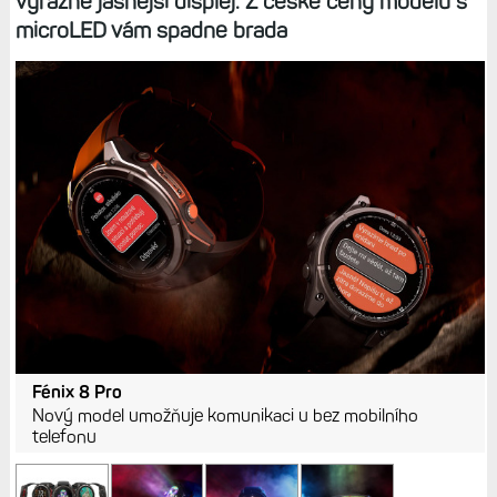
výrazně jasnější displej. Z české ceny modelu s
microLED vám spadne brada
Fénix 8 Pro
Nový model umožňuje komunikaci u bez mobilního
telefonu