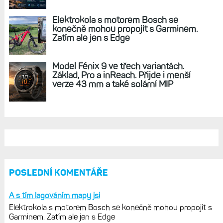
REKLAMA
AKTUÁLNĚ NA BLOGU
Zkušenosti po roce: Fénixy 8 Pro jsou
jedním slovem parádní, těžko něco
vytknout. Ale ta nositelnost
Zaměření zátěže: Hodnotí, zda je váš
trénink produktivní a jestli se nachází
v optimálních oblastech