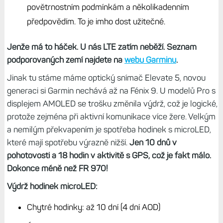
povětrnostním podmínkám a několikadenním
předpovědím. To je imho dost užitečné.
Jenže má to háček. U nás LTE zatím neběží. Seznam
podporovaných zemí najdete na
webu Garminu
.
Jinak tu stáme máme optický snímač Elevate 5, novou
generaci si Garmin nechává až na Fénix 9. U modelů Pro s
displejem AMOLED se trošku změnila výdrž, což je logické,
protože zejména při aktivní komunikace více žere. Velkým
a nemilým překvapením je spotřeba hodinek s microLED,
které mají spotřebu výrazně nižší.
Jen 10 dnů v
pohotovosti a 18 hodin v aktivitě s GPS, což je fakt málo.
Dokonce méně než FR 970!
Výdrž hodinek microLED:
Chytré hodinky: až 10 dní (4 dní AOD)