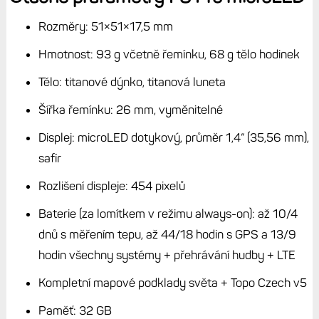
Rozměry: 51×51×17,5 mm
Hmotnost: 93 g včetně řemínku, 68 g tělo hodinek
Tělo: titanové dýnko, titanová luneta
Šířka řemínku: 26 mm, vyměnitelné
Displej: microLED dotykový, průměr 1,4“ (35,56 mm),
safír
Rozlišení displeje: 454 pixelů
Baterie (za lomítkem v režimu always-on): až 10/4
dnů s měřením tepu, až 44/18 hodin s GPS a 13/9
hodin všechny systémy + přehrávání hudby + LTE
Kompletní mapové podklady světa + Topo Czech v5
Paměť: 32 GB