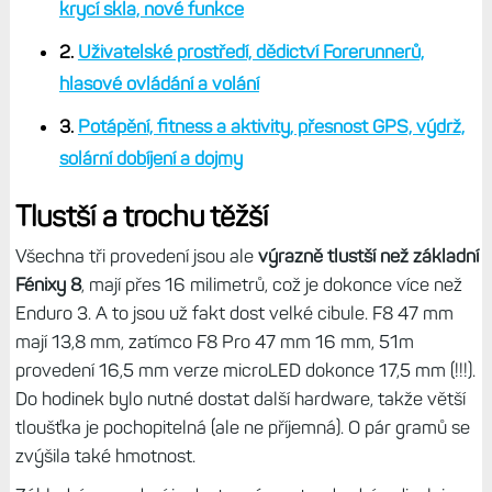
krycí skla, nové funkce
2.
Uživatelské prostředí, dědictví Forerunnerů,
hlasové ovládání a volání
3.
Potápění, fitness a aktivity, přesnost GPS, výdrž,
solární dobíjení a dojmy
Tlustší a trochu těžší
Všechna tři provedení jsou ale
výrazně tlustší než základní
Fénixy 8
, mají přes 16 milimetrů, což je dokonce více než
Enduro 3. A to jsou už fakt dost velké cibule. F8 47 mm
mají 13,8 mm, zatímco F8 Pro 47 mm 16 mm, 51m
provedení 16,5 mm verze microLED dokonce 17,5 mm (!!!).
Do hodinek bylo nutné dostat další hardware, takže větší
tloušťka je pochopitelná (ale ne příjemná). O pár gramů se
zvýšila také hmotnost.