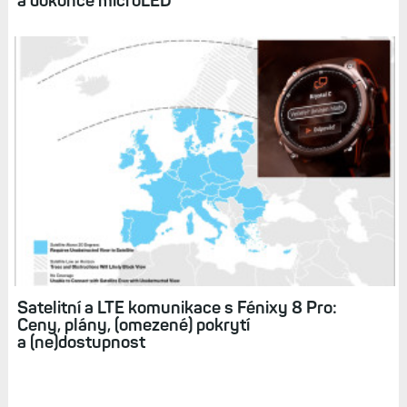
Na spadnutí: Hodinky Fénix 8 Pro. Satelitní
komunikace, LTE, jasnější displej AMOLED
a dokonce microLED