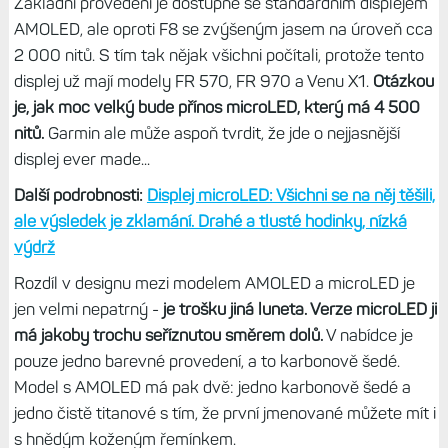
Základní provedení je dostupné se standardním displejem
AMOLED, ale oproti F8 se zvýšeným jasem na úroveň cca
2 000 nitů. S tím tak nějak všichni počítali, protože tento
displej už mají modely FR 570, FR 970 a Venu X1.
Otázkou
je, jak moc velký bude přínos microLED, který má 4 500
nitů.
Garmin ale může aspoň tvrdit, že jde o nejjasnější
displej ever made...
Další podrobnosti:
Displej microLED: Všichni se na něj těšili,
ale výsledek je zklamání. Drahé a tlusté hodinky, nízká
výdrž
Rozdíl v designu mezi modelem AMOLED a microLED je
jen velmi nepatrný -
je trošku jiná luneta. Verze microLED ji
má jakoby trochu seříznutou směrem dolů.
V nabídce je
pouze jedno barevné provedení, a to karbonově šedé.
Model s AMOLED má pak dvě: jedno karbonově šedé a
jedno čistě titanové s tím, že první jmenované můžete mít i
s hnědým koženým řemínkem.