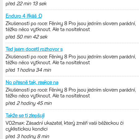
Garmin poprvé překonal hranici
300 dolarů. Cena akcií za devět
měsíců výrazně vzrostla
Elektrokola s motorem Bosch se
konečně mohou propojit s Garminem.
Zatím ale jen s Edge
Model Fénix 9 ve třech variantách.
Základ, Pro a inReach. Přijde i menší
verze 43 mm a také solární MIP