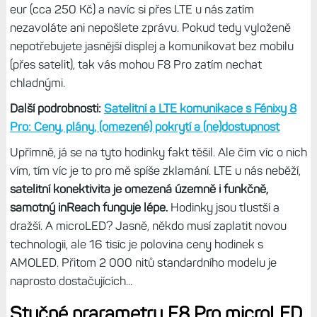
eur (cca 250 Kč) a navíc si přes LTE u nás zatím
nezavoláte ani nepošlete zprávu. Pokud tedy vyloženě
nepotřebujete jasnější displej a komunikovat bez mobilu
(přes satelit), tak vás mohou F8 Pro zatím nechat
chladnými.
Další podrobnosti:
Satelitní a LTE komunikace s Fénixy 8
Pro: Ceny, plány, (omezené) pokrytí a (ne)dostupnost
Upřímně, já se na tyto hodinky fakt těšil. Ale čím víc o nich
vím, tím víc je to pro mě spíše zklamání. LTE u nás neběží,
satelitní konektivita je omezená územně i funkčně,
samotný inReach funguje lépe.
Hodinky jsou tlustší a
dražší. A microLED? Jasně, někdo musí zaplatit novou
technologii, ale 16 tisíc je polovina ceny hodinek s
AMOLED. Přitom 2 000 nitů standardního modelu je
naprosto dostačujících...
Stučné prarametry F8 Pro microLED