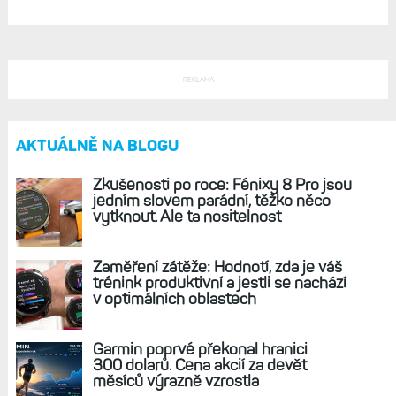
Satelitní a LTE komunikace s Fénixy 8 Pro:
Ceny, plány, (omezené) pokrytí
a (ne)dostupnost