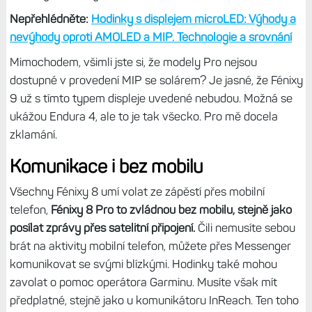
Nepřehlédněte:
Hodinky s displejem microLED: Výhody a
nevýhody oproti AMOLED a MIP. Technologie a srovnání
Mimochodem, všimli jste si, že modely Pro nejsou
dostupné v provedení MIP se solárem? Je jasné, že Fénixy
9 už s tímto typem displeje uvedené nebudou. Možná se
ukážou Endura 4, ale to je tak všecko. Pro mě docela
zklamání.
Komunikace i bez mobilu
Všechny Fénixy 8 umí volat ze zápěstí přes mobilní
telefon,
Fénixy 8 Pro to zvládnou bez mobilu, stejně jako
posílat zprávy přes satelitní připojení.
Čili nemusíte sebou
brát na aktivity mobilní telefon, můžete přes Messenger
komunikovat se svými blízkými. Hodinky také mohou
zavolat o pomoc operátora Garminu. Musíte však mít
předplatné, stejně jako u komunikátoru InReach. Ten toho