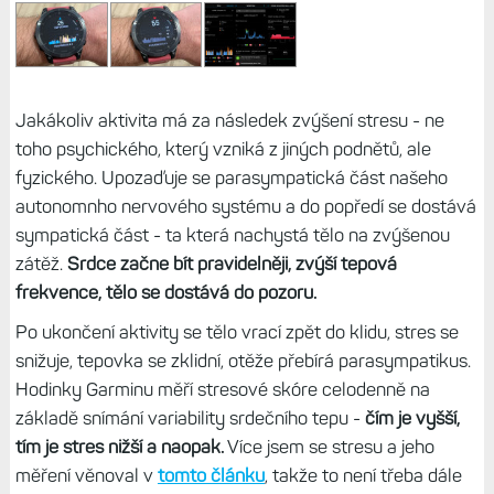
Jakákoliv aktivita má za následek zvýšení stresu - ne
toho psychického, který vzniká z jiných podnětů, ale
fyzického. Upozaďuje se parasympatická část našeho
autonomnho nervového systému a do popředí se dostává
sympatická část - ta která nachystá tělo na zvýšenou
zátěž.
Srdce začne bít pravidelněji, zvýší tepová
frekvence, tělo se dostává do pozoru.
Po ukončení aktivity se tělo vrací zpět do klidu, stres se
snižuje, tepovka se zklidní, otěže přebírá parasympatikus.
Hodinky Garminu měří stresové skóre celodenně na
základě snímání variability srdečního tepu -
čím je vyšší,
tím je stres nižší a naopak.
Více jsem se stresu a jeho
měření věnoval v
tomto článku
, takže to není třeba dále