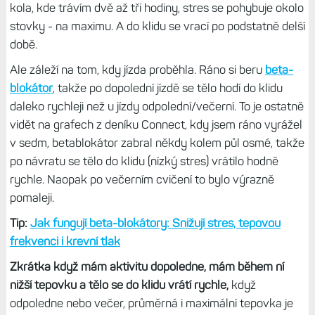
kola, kde trávím dvě až tři hodiny, stres se pohybuje okolo
stovky - na maximu. A do klidu se vrací po podstatně delší
době.
Ale záleží na tom, kdy jízda proběhla. Ráno si beru
beta-
blokátor
, takže po dopolední jízdě se tělo hodí do klidu
daleko rychleji než u jízdy odpolední/večerní. To je ostatně
vidět na grafech z deníku Connect, kdy jsem ráno vyrážel
v sedm, betablokátor zabral někdy kolem půl osmé, takže
po návratu se tělo do klidu (nízký stres) vrátilo hodně
rychle. Naopak po večerním cvičení to bylo výrazně
pomaleji.
Tip:
Jak fungují beta-blokátory: Snižují stres, tepovou
frekvenci i krevní tlak
Zkrátka když mám aktivitu dopoledne, mám během ní
nižší tepovku a tělo se do klidu vrátí rychle,
když
odpoledne nebo večer, průměrná i maximální tepovka je