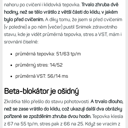
nahoru po cvičení i klidovká tepovka.
Trvalo zhruba dvě
hodiny, než se tělo vrátilo z větší části do klidu, v jakém
bylo před cvičením.
A díky tomu, že jsem si před cvičením
(v poledne) a po něm (večer) pustil Snímek zdravotního
stavu, kde je vidět průměrná tepovka, stres a VST, mám i
srovnání číselné:
průměrná tepovka: 51/63 tp/m
průměrný stres: 14/52
průměrná VST: 56/14 ms
Beta-blokátor je ošidný
Zkrátka tělo přešlo do stavu pohotovosti.
A trvalo dlouho,
než se zase vrátilo do klidu, což ukazují další dva obrázky
pořízené se zpožděním zhruba dvou hodin.
Tepovka klesla
z 67 na 55 tp/m, stres pak z 66 na 25. Když se vracím z