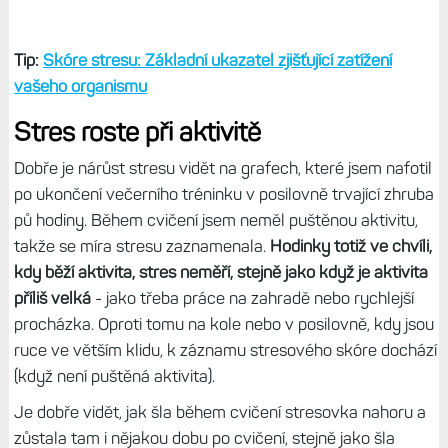
Tip:
Skóre stresu: Základní ukazatel zjišťující zatížení
vašeho organismu
Stres roste při aktivitě
Dobře je nárůst stresu vidět na grafech, které jsem nafotil
po ukončení večerního tréninku v posilovně trvající zhruba
pů hodiny. Během cvičení jsem neměl puštěnou aktivitu,
takže se míra stresu zaznamenala.
Hodinky totiž ve chvíli,
kdy běží aktivita, stres neměří, stejně jako když je aktivita
příliš velká
- jako třeba práce na zahradě nebo rychlejší
procházka. Oproti tomu na kole nebo v posilovně, kdy jsou
ruce ve větším klidu, k záznamu stresového skóre dochází
(když není puštěná aktivita).
Je dobře vidět, jak šla během cvičení stresovka nahoru a
zůstala tam i nějakou dobu po cvičení, stejně jako šla