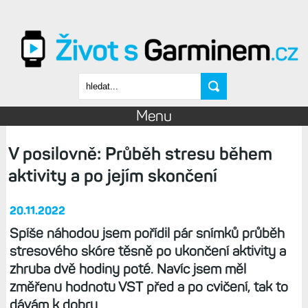
Přejít k hlavnímu obsahu
Vyhledávání
Menu
V posilovně: Průběh stresu během
aktivity a po jejím skončení
20.11.2022
Spíše náhodou jsem pořídil pár snímků průběh
stresového skóre těsně po ukončení aktivity a
zhruba dvě hodiny poté. Navíc jsem měl
změřenu hodnotu VST před a po cvičení, tak to
dávám k dobru