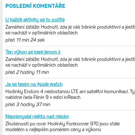
satelitní komunikaci. Ty nabídne řada
Fénix 9 v edici inReach
Live Activity konečně i pro outdoorové
sporty. Mobil už umí zrcadlit data
cyklistiky, běhu i chůze
Zkušenosti po roce: Fénixy 8 Pro jsou
jedním slovem parádní, těžko něco
vytknout. Ale ta nositelnost
Zaměření zátěže: Hodnotí, zda je váš
trénink produktivní a jestli se nachází
v optimálních oblastech
Garmin poprvé překonal hranici
300 dolarů. Cena akcií za devět
měsíců výrazně vzrostla