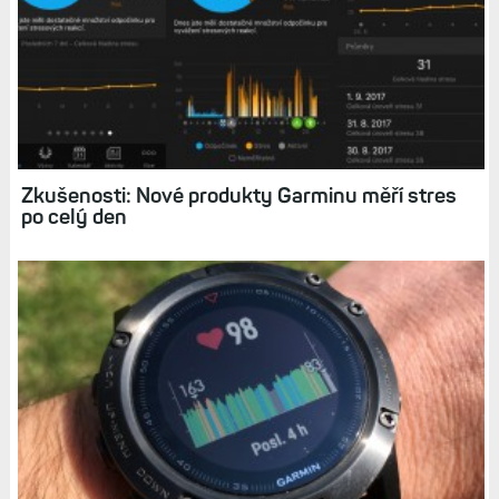
Variabilita srdečního tepu (VST) aneb Jak
hodinky dokážou změřit míru vašeho stresu