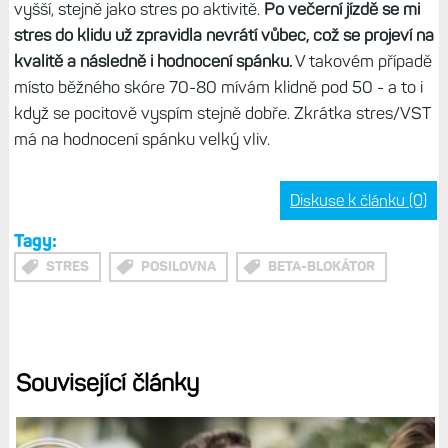
vyšší, stejně jako stres po aktivitě.
Po večerní jízdě se mi
stres do klidu už zpravidla nevrátí vůbec, což se projeví na
kvalitě a následně i hodnocení spánku.
V takovém případě
místo běžného skóre 70-80 mívám klidně pod 50 - a to i
když se pocitově vyspím stejně dobře. Zkrátka stres/VST
má na hodnocení spánku velký vliv.
Diskuse k článku (0)
Tagy:
STRES
POSILOVNA
BETA-BLOKÁTOR