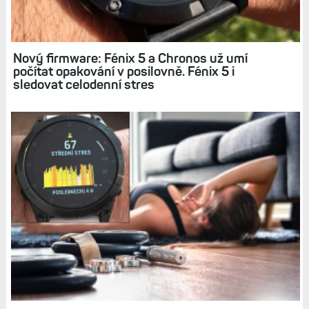
Zkušenosti: Nové produkty Garminu měří stres
po celý den
Nový firmware: Fénix 5 a Chronos už umí
počítat opakování v posilovně. Fénix 5 i
sledovat celodenní stres