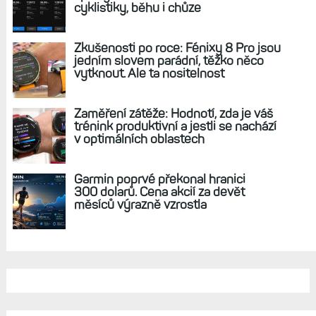
REKLAMA
AKTUÁLNĚ NA BLOGU
Hodinky Enduro 4 nedostanou LTE ani