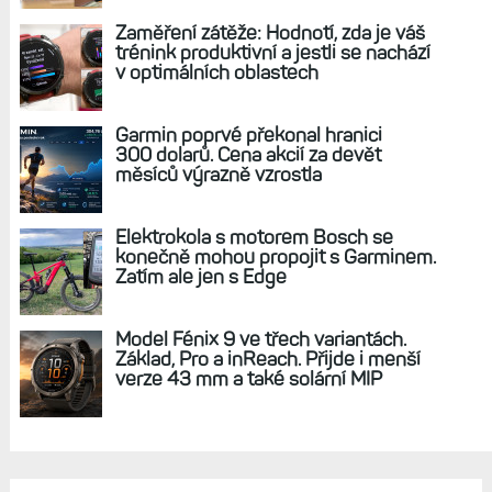
Zaměření zátěže: Hodnotí, zda je váš
trénink produktivní a jestli se nachází
v optimálních oblastech
Garmin poprvé překonal hranici
300 dolarů. Cena akcií za devět
měsíců výrazně vzrostla
Elektrokola s motorem Bosch se
konečně mohou propojit s Garminem.
Zatím ale jen s Edge
Model Fénix 9 ve třech variantách.
Základ, Pro a inReach. Přijde i menší
verze 43 mm a také solární MIP