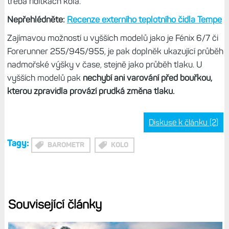
třeba řídítkách kola.
Nepřehlédněte:
Recenze externího teplotního čidla Tempe
Zajímavou možností u vyšších modelů jako je Fénix 6/7 či
Forerunner 255/945/955, je pak doplněk ukazující průběh
nadmořské výšky v čase, stejně jako průběh tlaku. U
vyšších modelů pak
nechybí ani varování před bouřkou,
kterou zpravidla provází prudká změna tlaku.
Diskuse k článku (2)
Tagy:
BAROMETR
KOLO
Související články