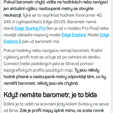
Pokud barometr chybí, vidíte na hodinkách nebo navigaci
jen aktuální výšku; nastoupané metry se obvykle
neukazují.
Týká se to například hodinek Forerunner 45,
245 či cyklopočítačů Edge 20/25. Barometr nemá
starší
Edge Touring Pro
(ten je až v modelu Pro Plus) nebo
novější základní mapový model
Edge Explore
. Model
Edge
Explore 2
pak už barometr má.
Pokud hodinky nebo navigace nemají barometr, finální
výškový profil trati se určuje až po nahrání do deníku
Connect (nebo podobných jako je Strava) pomocí
topografických profilů použitých map.
Ty jsou někdy
hodně přesné a nastoupané metry odpovídají těm, co by
naměřil barometr, někdy jsou ale chybné.
Když nemáte barometr, je to bída
Dobře je to vidět na srovnání jízdy kolem Svitavy na sever
od Brna.
Zde je profil mapy úplně mimo, na zcela rovné