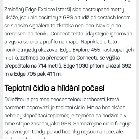
Zmíněný Edge Explore (starší) sice nastoupané metry
ukáže, jsou ale počítány z GPS a tudíž při cestách lesem
se slabším signálem to zkrátka není ono. Navíc je po
přenesení do deníku Connect tento údaj stejně ignorován
a výška se určí z profilu na mapě. Například u této
konkrétní jízdy ukazoval Edge Explore 455 nastoupaných
metrů,
zatímco po přenesení do Connectu se výška
přepočítala na 714 metrů. Edge 1030 přitom ukázal 392
m a Edge 705 pak 411 m.
Teplotní čidlo a hlídání počasí
Důležitou a pro mne neocenitelnou drobností, která
barometr doprovází, je teplotní čidlo. Mít na hodinkách
nebo cyklopočítači teploměr, je zejména na podzim a v
zimě stejně zásadní, jako GPS. Samozřejmě čidlo funguje
správně jen tehdy, pokud hodinky nejsou na ruce, ale