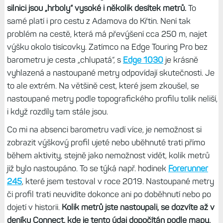
silnici jsou „hrboly“ vysoké i několik desítek metrů.
To
samé platí i pro cestu z Adamova do Křtin. Není tak
problém na cestě, která má převýšení cca 250 m, najet
výšku okolo tisícovky. Zatímco na Edge Touring Pro bez
barometru je cesta „chlupatá“, s
Edge 1030
je krásně
vyhlazená a nastoupané metry odpovídají skutečnosti. Je
to ale extrém. Na většině cest, které jsem zkoušel, se
nastoupané metry podle topografického profilu tolik neliší,
i když rozdíly tam stále jsou.
Co mi na absenci barometru vadí více, je nemožnost si
zobrazit výškový profil ujeté nebo uběhnuté trati přímo
během aktivity, stejně jako nemožnost vidět, kolik metrů
již bylo nastoupáno. To se týká např. hodinek
Forerunner
245
, které jsem testoval v roce 2019. Nastoupané metry
či profil trati neuvidíte dokonce ani po doběhnutí nebo po
dojetí v historii.
Kolik metrů jste nastoupali, se dozvíte až v
deníku Connect, kde je tento údaj dopočítán podle mapy.