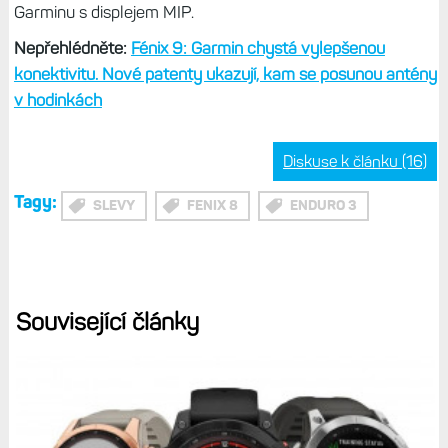
Garminu s displejem MIP.
Nepřehlédněte:
Fénix 9: Garmin chystá vylepšenou
konektivitu. Nové patenty ukazují, kam se posunou antény
v hodinkách
Diskuse k článku (16)
Tagy:
SLEVY
FENIX 8
ENDURO 3