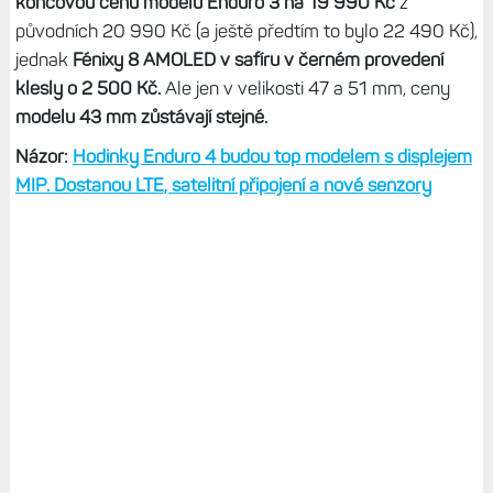
koncovou cenu modelu Enduro 3 na 19 990 Kč
z
původních 20 990 Kč (a ještě předtím to bylo 22 490 Kč),
jednak
Fénixy 8 AMOLED v safíru v černém provedení
klesly o 2 500 Kč.
Ale jen v velikosti 47 a 51 mm, ceny
modelu 43 mm zůstávají stejné.
Názor:
Hodinky Enduro 4 budou top modelem s displejem
MIP. Dostanou LTE, satelitní připojení a nové senzory