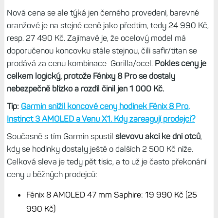
Nová cena se ale týká jen černého provedení, barevné
oranžové je na stejné ceně jako předtím, tedy 24 990 Kč,
resp. 27 490 Kč. Zajímavé je, že ocelový model má
doporučenou koncovku stále stejnou, čili safír/titan se
prodává za cenu kombinace Gorilla/ocel.
Pokles ceny je
celkem logický, protože Fénixy 8 Pro se dostaly
nebezpečně blízko a rozdíl činil jen 1 000 Kč.
Tip:
Garmin snížil koncové ceny hodinek Fénix 8 Pro,
Instinct 3 AMOLED a Venu X1. Kdy zareagují prodejci?
Současně s tím Garmin spustil
slevovu akci ke dni otců
,
kdy se hodinky dostaly ještě o dalších 2 500 Kč níže.
Celková sleva je tedy pět tisíc, a to už je často překonání
ceny u běžných prodejců:
Fénix 8 AMOLED 47 mm Saphire: 19 990 Kč (25
990 Kč)