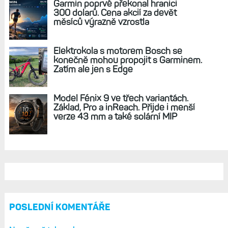
REKLAMA
AKTUÁLNĚ NA BLOGU
Zkušenosti po roce: Fénixy 8 Pro jsou
jedním slovem parádní, těžko něco
vytknout. Ale ta nositelnost