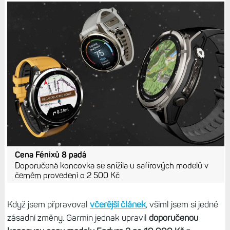
Cena Fénixů 8 padá
Doporučená koncovka se snížila u safírových modelů v
černém provedení o 2 500 Kč
Když jsem přpravoval
včerější článek
, všiml jsem si jedné
zásadní změny. Garmin jednak upravil
doporučenou