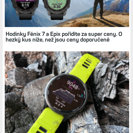
Garmin snížil doporučené ceny všech modelů
hodinek řady Fénix 7 a Epix. Znamená to něco?
Hodinky Fénix 7 a Epix pořídíte za super ceny. O
hezký kus níže, než jsou ceny doporučené