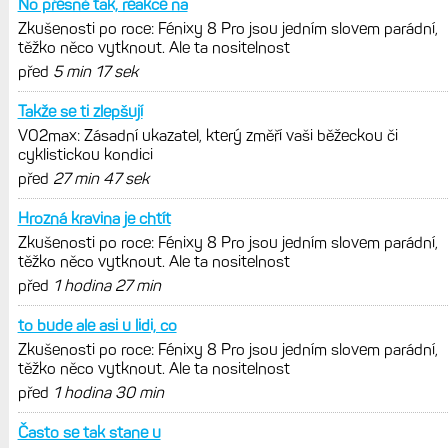
Zaměření zátěže: Hodnotí, zda je váš
trénink produktivní a jestli se nachází
v optimálních oblastech
Garmin poprvé překonal hranici
300 dolarů. Cena akcií za devět
měsíců výrazně vzrostla
Elektrokola s motorem Bosch se
konečně mohou propojit s Garminem.
Zatím ale jen s Edge
Model Fénix 9 ve třech variantách.
Základ, Pro a inReach. Přijde i menší
verze 43 mm a také solární MIP