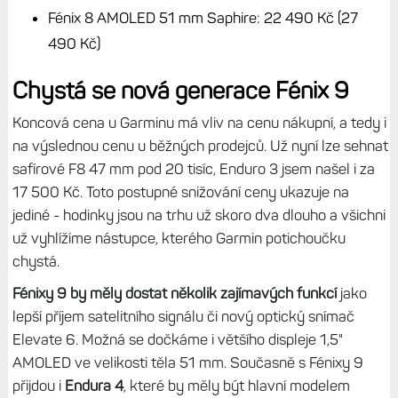
Fénix 8 AMOLED 51 mm Saphire: 22 490 Kč (27
490 Kč)
Chystá se nová generace Fénix 9
Koncová cena u Garminu má vliv na cenu nákupní, a tedy i
na výslednou cenu u běžných prodejců. Už nyní lze sehnat
safírové F8 47 mm pod 20 tisíc, Enduro 3 jsem našel i za
17 500 Kč. Toto postupné snižování ceny ukazuje na
jediné - hodinky jsou na trhu už skoro dva dlouho a všichni
už vyhlížíme nástupce, kterého Garmin potichoučku
chystá.
Fénixy 9 by měly dostat několik zajímavých funkcí
jako
lepší příjem satelitního signálu či nový optický snímač
Elevate 6. Možná se dočkáme i většího displeje 1,5"
AMOLED ve velikosti těla 51 mm. Současně s Fénixy 9
přijdou i
Endura 4
, které by měly být hlavní modelem