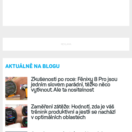
Vyplatí se pořídit starší hodinky Fénix
7 a ušetřit, nebo koupit nové Fénix 7 Pro? Co
získáte, či ztratíte?