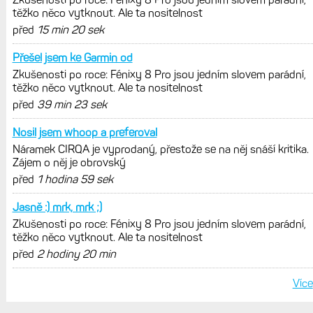
těžko něco vytknout. Ale ta nositelnost
před
15 min 20 sek
Přešel jsem ke Garmin od
Zkušenosti po roce: Fénixy 8 Pro jsou jedním slovem parádní,
těžko něco vytknout. Ale ta nositelnost
před
39 min 23 sek
Nosil jsem whoop a preferoval
Náramek CIRQA je vyprodaný, přestože se na něj snáší kritika.
Zájem o něj je obrovský
před
1 hodina 59 sek
Jasně :) mrk, mrk ;)
Zkušenosti po roce: Fénixy 8 Pro jsou jedním slovem parádní,
těžko něco vytknout. Ale ta nositelnost
před
2 hodiny 20 min
Více