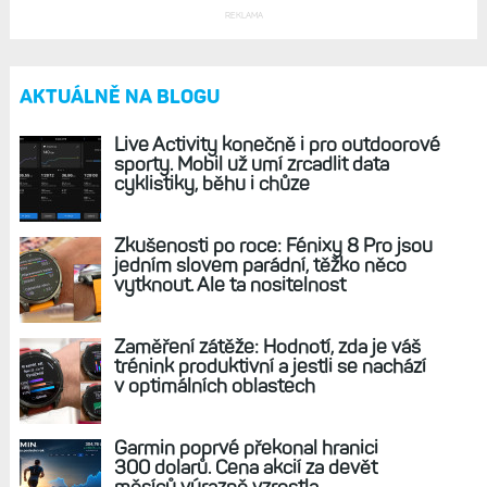
REKLAMA
AKTUÁLNĚ NA BLOGU
Live Activity konečně i pro outdoorové
sporty. Mobil už umí zrcadlit data
cyklistiky, běhu i chůze
Zkušenosti po roce: Fénixy 8 Pro jsou
jedním slovem parádní, těžko něco
vytknout. Ale ta nositelnost
Zaměření zátěže: Hodnotí, zda je váš
trénink produktivní a jestli se nachází
v optimálních oblastech
Garmin poprvé překonal hranici
300 dolarů. Cena akcií za devět
měsíců výrazně vzrostla