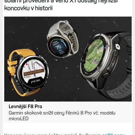
solární provedení a Venu X1 dostaly nejnižší
koncovku v historii
Levnější F8 Pro
Garmin skokově snížil ceny Fénixů 8 Pro vč. modelu
microLED