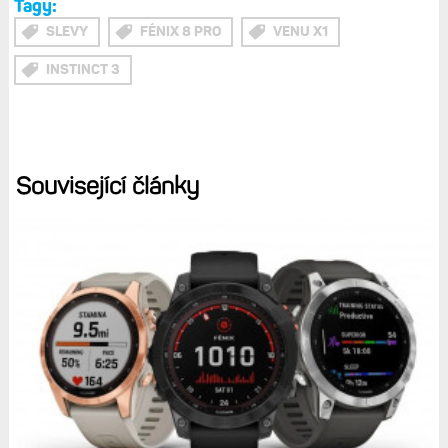
Tagy:
SLEVY
FÉNIX 8 PRO
VENU X1
INSTINCT 3
Související články