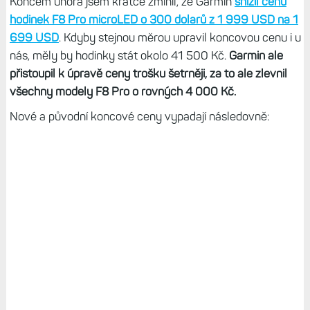
Koncem února jsem krátce zmínil, že Garmin
snížil cenu
hodinek F8 Pro microLED o 300 dolarů z 1 999 USD na 1
699 USD
. Kdyby stejnou měrou upravil koncovou cenu i u
nás, měly by hodinky stát okolo 41 500 Kč.
Garmin ale
přistoupil k úpravě ceny trošku šetrněji, za to ale zlevnil
všechny modely F8 Pro o rovných 4 000 Kč.
Nové a původní koncové ceny vypadají následovně: