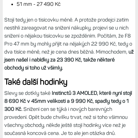
51 mm - 27 490 Kč
Stojí tedy jen o tisícovku méně. A protože prodejci zatím
nestihli zareagovat na snížení nákupky, projeví se u nich
snížení o nějakou tisícovku se zpožděním. Počítám, že F8
Pro 47 mm by mohly přijít na nějakých 22 990 Kč, tedy o
dva tisíce méně, než je cena dnes běžná. Mimochodem,
už
jsem našel i nabídky za 23 390 Kč, takže některé
obchody si toho už všimly.
Také další hodinky
Slevy se dotkly také
Instinctů 3 AMOLED, které nyní stojí
8 690 Kč v 45mm velikosti a 9 990 Kč, spadly tedy o 1
300 Kč.
Snížení cen se týká i nových barevných
provedení. Opět bude chvilku trvat, než si toho všimnou
všechny obchody, někde ještě stojí hodinky více než je
současná koncová cena. Je to ale jen otázka dnů.