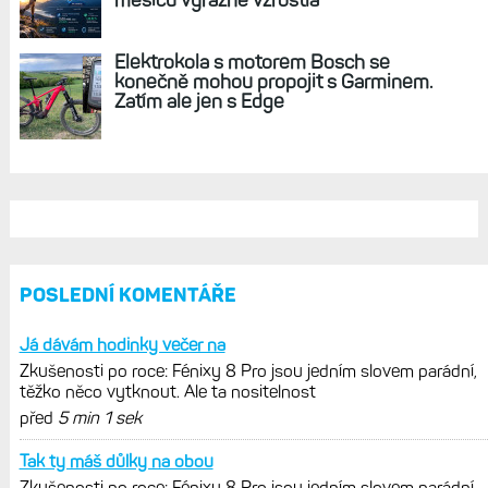
Elektrokola s motorem Bosch se
konečně mohou propojit s Garminem.
Zatím ale jen s Edge
POSLEDNÍ KOMENTÁŘE
Já dávám hodinky večer na
Zkušenosti po roce: Fénixy 8 Pro jsou jedním slovem parádní,
těžko něco vytknout. Ale ta nositelnost
před
5 min 1 sek
Tak ty máš důlky na obou
Zkušenosti po roce: Fénixy 8 Pro jsou jedním slovem parádní,