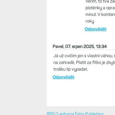
Věřím, to tvá zá
ploténky a opr
minut. V kombin
roky.
Odpovědět
Pavel, 07. srpen 2025, 13:34
Já už cvičím jen s vlastní váhou,
na zahradě. Platit za fitko je zb
trošku líp vypadat.
Odpovědět
RSS
O autorovi
Extra Publishing