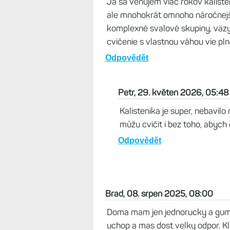
Ja sa venujem viac rokov kalisten
ale mnohokrát omnoho náročnejšie
komplexné svalové skupiny, väzy
cvičenie s vlastnou váhou vie pln
Odpovědět
Petr, 29. květen 2026, 05:48
Kalistenika je super, nebavilo
můžu cvičit i bez toho, abych c
Odpovědět
Brad, 08. srpen 2025, 08:00
Doma mam jen jednorucky a gumy.
uchop a mas dost velky odpor. Kli