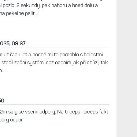
i pozici 3 sekundy, pak nahoru a hned dolu a
a pekelne palit ...
2025, 09:37
už řadu let a hodně mi to pomohlo s bolestmi
stabilizační systém, což ocením jak při chůzi, tak
h.
50
 saly se vsemi odpory. Na triceps i biceps fakt
dobry odpor