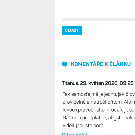
KOMENTÁŘE K ČLÁNKU
Titanus, 29. květen 2026, 09:25
Tak samozřejmě je jedno, jak člově
pravidelně a netrpěl přitom. Ale 
levou i pravou ruku, hruďák, jít s
Garminu předplatné, abyste pak
viděli, jací jste borci.
Odpovědět