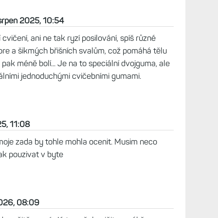
 srpen 2025, 10:54
cvičení, ani ne tak ryzí posilování, spíš různé
ore a šikmých břišních svalům, což pomáhá tělu
pak méně bolí... Je na to speciální dvojguma, ale
rmálními jednoduchými cvičebními gumami.
25, 11:08
moje zada by tohle mohla ocenit. Musim neco
ak pouzivat v byte
2026, 08:09