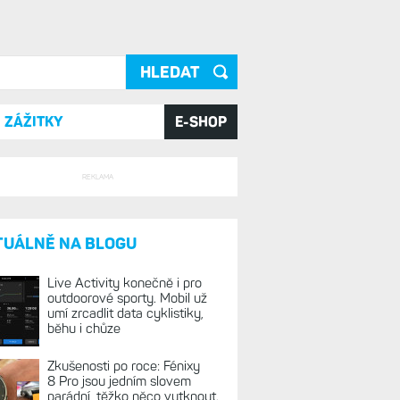
ání
ZÁŽITKY
E-SHOP
REKLAMA
TUÁLNĚ NA BLOGU
Live Activity konečně i pro
outdoorové sporty. Mobil už
umí zrcadlit data cyklistiky,
běhu i chůze
Zkušenosti po roce: Fénixy
8 Pro jsou jedním slovem
parádní, těžko něco vytknout.