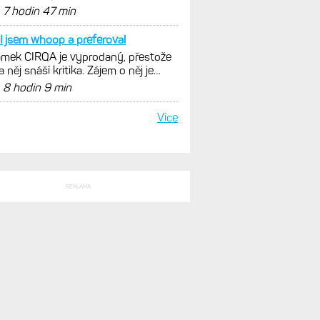
nout. Ale ta nositelnost
d
7 hodin 47 min
l jsem whoop a preferoval
mek CIRQA je vyprodaný, přestože
a něj snáší kritika. Zájem o něj je
ovský
d
8 hodin 9 min
Více
REKLAMA