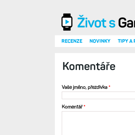
Přejít k hlavnímu obsahu
RECENZE
NOVINKY
TIPY A
Komentáře
Vaše jméno, přezdívka
*
Komentář
*