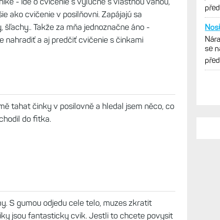
ike - ide o cvičenie s výlučne s vlastnou váhou,
vytk
pře
 ako cvičenie v posilňovni. Zapájajú sa
, šľachy.. Takže za mňa jednoznačne áno -
Nosi
Nára
e nahradiť a aj predčiť cvičenie s činkami
se n
obr
pře
 mě tahat činky v posilovně a hledal jsem něco, co
hodil do fitka.
 S gumou odjedu cele telo, muzes zkratit
ky jsou fantasticky cvik. Jestli to chcete povysit