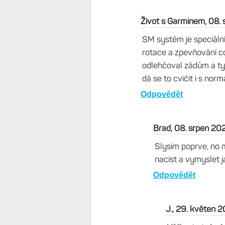
Život s Garminem, 08.
SM systém je speciální 
rotace a zpevňování c
odlehčoval zádům a ty 
dá se to cvičit i s no
Odpovědět
Brad, 08. srpen 20
Slysim poprve, no 
nacist a vymyslet j
Odpovědět
J., 29. květen 