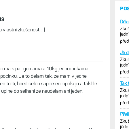
PO
43
Děla
Zkuš
u vlastní zkušenost :-)
jedn
vytk
pře
Já d
Zkuš
jedn
 forma s par gumama a 10kg jednoruckama.
vytk
pře
dpocinku. Ja to delam tak, ze mam v jedne
en treti, hned celou superserii opakuju a takhle
Tak 
Zkuš
o uplne do selhani ze neudelam ani jeden.
jedn
vytk
pře
Přeš
Zkuš
jedn