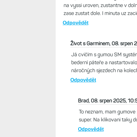
na vyssi uroven, zustantne v doln
zase zustat dole. I minuta uz zacin
Odpovědět
Život s Garminem, 08. srpen 
Já cvičím s gumou SM systém 
bederní páteře a nastartovalo 
náročných sjezdech na kolec
Odpovědět
Brad, 08. srpen 2025, 10:
To neznam, mam gumove 2m
super. Na klikovani taky 
Odpovědět