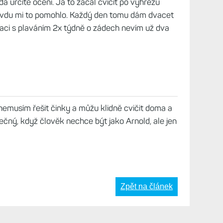
da určitě ocení. Já to začal cvičit po výhřezu
avdu mi to pomohlo. Každý den tomu dám dvacet
aci s plaváním 2x týdně o zádech nevím už dva
 nemusím řešit činky a můžu klidně cvičit doma a
ytečný, když člověk nechce být jako Arnold, ale jen
Zpět na článek