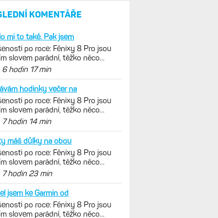
SLEDNÍ KOMENTÁŘE
lo mi to také. Pak jsem
enosti po roce: Fénixy 8 Pro jsou
ím slovem parádní, těžko něco
nout. Ale ta nositelnost
d
6 hodin 17 min
ávám hodinky večer na
enosti po roce: Fénixy 8 Pro jsou
ím slovem parádní, těžko něco
nout. Ale ta nositelnost
d
7 hodin 14 min
ty máš důlky na obou
enosti po roce: Fénixy 8 Pro jsou
ím slovem parádní, těžko něco
nout. Ale ta nositelnost
d
7 hodin 23 min
el jsem ke Garmin od
enosti po roce: Fénixy 8 Pro jsou
ím slovem parádní, těžko něco