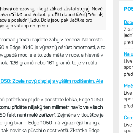
PO
hlavní obrazovky, i když základ zůstal stejný. Nově
rava střídat pod volbou profilu doporučený trénink,
ce a poslední jízdu. Dole jsou pak tlačítka pro
Dobr
éninky a vstupp do menu
Zkuš
jedn
romady textu najdete záhy v recenzi. Naprosto
vytk
pře
0 a Edge 1040 je výrazný nárůst hmotnosti, a to
Na u
evypadá moc, ale to, zda máte v ruce, a hlavně v
Live
kola 126 gramů nebo 161 gramů, to je v reálu
spor
cykl
pře
50: Zcela nový displej s vyšším rozlišením. Ale
Mně 
Live
spor
i potěžkání přijde v podstatě lehká, Edge 1050
cykl
pře
tomu přidáte nějaký ten milimetr navíc ve všech
50 fakt není malé zařízení.
Zejména v tloušťce je
Coro
te i jiný tvar – Edge 1050 má výraznější hrany a
Live
 tak novinka působí o dost větší. Zkrátka Edge
spor