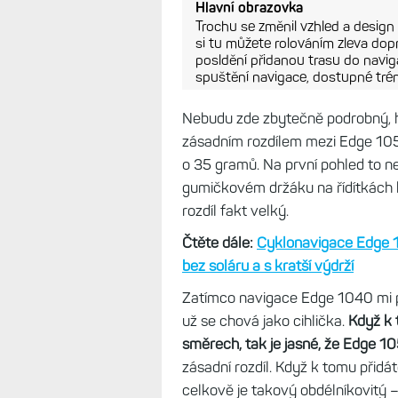
Hlavní obrazovka
Trochu se změnil vzhled a design 
si tu můžete rolováním zleva dop
posldění přidanou trasu do naviga
spuštění navigace, dostupné tr
Nebudu zde zbytečně podrobný, h
zásadním rozdílem mezi Edge 105
o 35 gramů. Na první pohled to n
gumičkovém držáku na řídítkách 
rozdíl fakt velký.
Čtěte dále:
Cyklonavigace Edge 10
bez soláru a s kratší výdrží
Zatímco navigace Edge 1040 mi př
už se chová jako cihlička.
Když k 
směrech, tak je jasné, že Edge 10
zásadní rozdíl. Když k tomu přidá
celkově je takový obdélníkovitý –