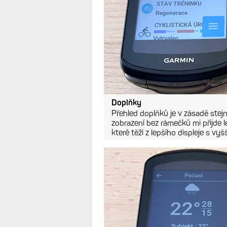
Doplňky
Přehled doplňků je v zásadě stejn
zobrazení bez rámečků mi přijde l
které těží z lepšího displeje s vyš