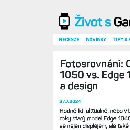
Přejít k hlavnímu obsahu
RECENZE
NOVINKY
TIPY A
Fotosrovnání: 
1050 vs. Edge 
a design
27.7.2024
Hodně lidí aktuálně, nebo v b
roky starý model Edge 1040
se nejen displejem, ale tak