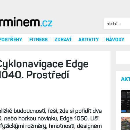
Hledat
Vyhledáv
 POSTŘEHY
FITNESS
ZDRAVÍ
AKTIVITY
NÁVODY
Cyklonavigace Edge
1040. Prostředí
AK
lízké budoucnosti, řeší, zda si pořídit dva
, nebo horkou novinku, Edge 1050. Liší
é fyzickými rozměry, hmotností, designem