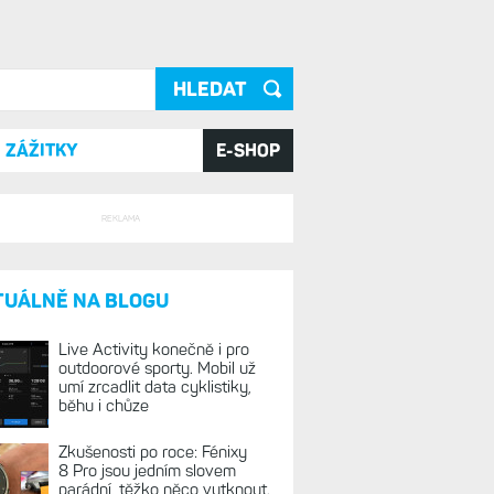
ání
ZÁŽITKY
E-SHOP
REKLAMA
TUÁLNĚ NA BLOGU
Live Activity konečně i pro
outdoorové sporty. Mobil už
umí zrcadlit data cyklistiky,
běhu i chůze
Zkušenosti po roce: Fénixy
8 Pro jsou jedním slovem
parádní, těžko něco vytknout.