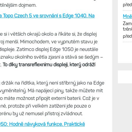
cykl
pře
tilnějším dojmem.
 Topo Czech 5 ve srovnání s Edge 1040. Na
Mně 
Zamě
trén
si i větších okrajů okolo a říkáte si, že displej
opti
pře
stroj menší. Mimochodem, ve vypnutém stavu je
 displeje. Zatímco displej Edge 1050 je neustále
áznaku okolního světla zjasní a stává se šedým –
t.
To díky transreflexnímu displeji, který odráží
držák na řídítka, který není stříbrný jako na Edge
i vyměnitelný. Má napájecí piny, takže můžete mít
o máte možnost připojit externí baterii. Což je v
čné, protože při velkém zatížení jde pouze o
erénu by už nemusel přístroj zvládnout.
050: Hodně návyková funkce. Praktické