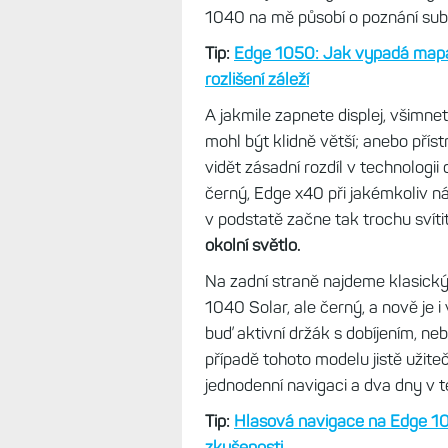
1040 na mě působí o poznání sub
Tip:
Edge 1050: Jak vypadá mapa
rozlišení záleží
A jakmile zapnete displej, všimnete 
mohl být klidně větší; anebo pří
vidět zásadní rozdíl v technologii
černý, Edge x40 při jakémkoliv n
v podstatě začne tak trochu svíti
okolní světlo.
Na zadní straně najdeme klasický 
1040 Solar, ale černý, a nově je 
buď aktivní držák s dobíjením, neb
případě tohoto modelu jistě užite
jednodenní navigaci a dva dny v t
Tip:
Hlasová navigace na Edge 1
zkušenosti