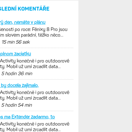
SLEDNÍ KOMENTÁŘE
ý den, nemáte v plánu
enosti po roce: Fénixy 8 Pro jsou
ím slovem parádní, těžko něco
nout. Ale ta nositelnost
d
15 min 56 sek
plnom zaciatku
 Activity konečně i pro outdoorové
ty. Mobil už umí zrcadlit data
istiky, běhu i chůze
d
5 hodin 36 min
by docela zajímalo,
 Activity konečně i pro outdoorové
ty. Mobil už umí zrcadlit data
istiky, běhu i chůze
d
5 hodin 54 min
s ma Extender zadarmo, to
 Activity konečně i pro outdoorové
ty. Mobil už umí zrcadlit data