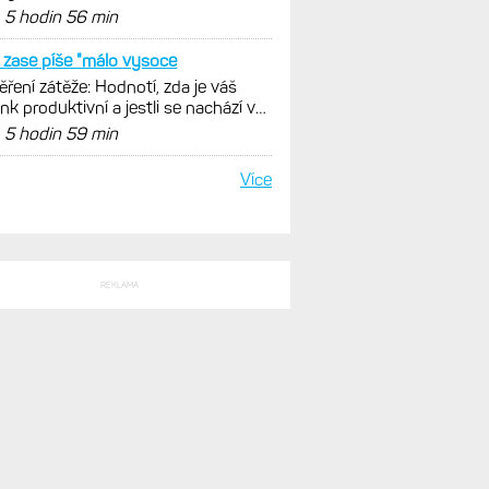
istiky, běhu i chůze
d
5 hodin 56 min
zase píše "málo vysoce
ření zátěže: Hodnotí, zda je váš
ink produktivní a jestli se nachází v
málních oblastech
d
5 hodin 59 min
Více
REKLAMA