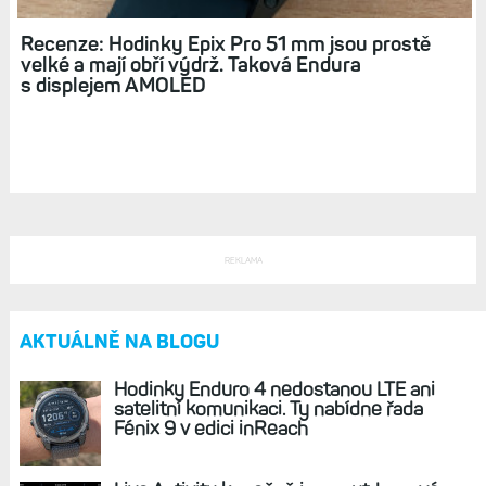
Hodinky Fénix 8 a Epix 3 dorazí až příští rok. Lze
dokonce odhadnout, který měsíc. Vyplatí se
počkat?