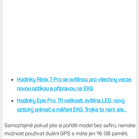
Hodinky Fénix 7 Pro se svítilnou pro všechny verze,
novou optikou a přípravou na EKG
Hodinky Epix Pro. Tři velikosti, svítilna LED, nový
optický snímač a měření EKG. Trojka to není, ale...
Samozřejmě pokud jste si pořídili model bez safíru, nemáte
možnost používat duální GPS a máte jen 16 GB paměti,