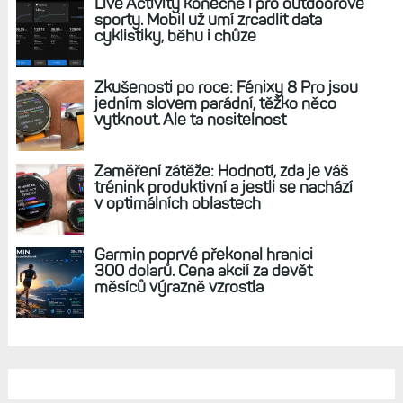
Recenze: Hodinky Epix Pro 51 mm jsou prostě
velké a mají obří výdrž. Taková Endura
s displejem AMOLED