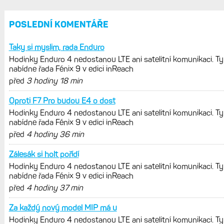
REKLAMA
AKTUÁLNĚ NA BLOGU
Hodinky Enduro 4 nedostanou LTE ani
satelitní komunikaci. Ty nabídne řada
Fénix 9 v edici inReach
Live Activity konečně i pro outdoorové
sporty. Mobil už umí zrcadlit data
cyklistiky, běhu i chůze