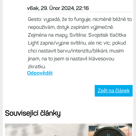
Adam, 29. Únor 2024, 20:08
Takže u mě nejeaka soft.chyba? O nic vlastně
nejde ale hodinky za ty prachy a nejeaky
problém? A co ta led svítilna že se nezobrazí
to.nastaveni intenzity? A ten návrat na hlavní
obrazovku se nikde nedá nastavit. Projel.jsem
snad všechny nastavení a zkusil úplně
všechno. I s tou led svítilnou. Reklamovat můžu
vždycky. Reálne se to může opravit aktualizaci
nebo je to jen problém v mých hodinkách?
Dekuji
Odpovědět
Adam, 29. Únor 2024, 19:36
A jak to myslíš že Ti to funguje? V jakém režimu.