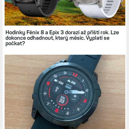
Hodinky Epix Pro. Tři velikosti, svítilna LED,
nový optický snímač a měření EKG. Trojka to
není, ale...