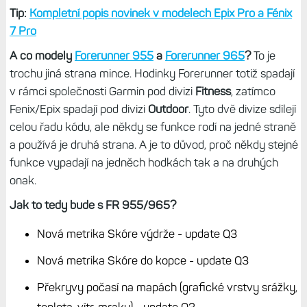
Tip:
Kompletní popis novinek v modelech Epix Pro a Fénix
7 Pro
A co modely
Forerunner 955
a
Forerunner 965
?
To je
trochu jiná strana mince. Hodinky Forerunner totiž spadají
v rámci společnosti Garmin pod divizi
Fitness
, zatímco
Fenix/Epix spadají pod divizi
Outdoor
. Tyto dvě divize sdílejí
celou řadu kódu, ale někdy se funkce rodí na jedné straně
a používá je druhá strana. A je to důvod, proč někdy stejné
funkce vypadají na jedněch hodkách tak a na druhých
onak.
Jak to tedy bude s FR 955/965?
Nová metrika Skóre výdrže - update Q3
Nová metrika Skóre do kopce - update Q3
Překryvy počasí na mapách (grafické vrstvy srážky,
teplota, vítr, mraky) - update Q3