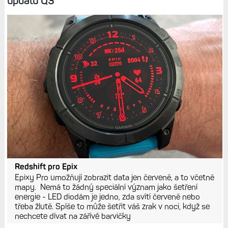
updatu Q3
Redshift pro Epix
Epixy Pro umožňují zobrazit data jen červeně, a to včetně
mapy. Nemá to žádný speciální význam jako šetření
energie - LED diodám je jedno, zda svítí červeně nebo
třeba žlutě. Spíše to může šetřit váš zrak v noci, když se
nechcete dívat na zářívé barvičky