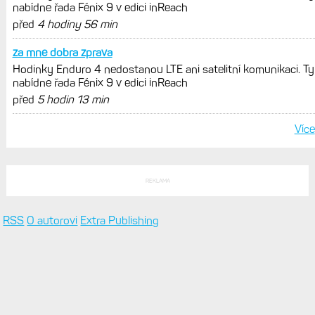
Zkušenosti po roce: Fénixy 8 Pro jsou
jedním slovem parádní, těžko něco
vytknout. Ale ta nositelnost
Zaměření zátěže: Hodnotí, zda je váš
trénink produktivní a jestli se nachází
v optimálních oblastech
Garmin poprvé překonal hranici
300 dolarů. Cena akcií za devět
měsíců výrazně vzrostla