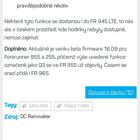
pravděpodobně nikoliv
Některé tyto funkce se dostanou i do FR 945 LTE, to nás
ale v českém prostředí, kde hodinky nebyly dostupné,
nemusí zajímat.
Doplněno:
Aktuálně je venku beta firmware 16.09 pro
Forerunner 955 a 255, přičemž výše uvedené funkce
označené jako Q3 se ve FR 955 už objevily. Časem se
snad přidá i FR 965.
Diskuse k článku (10)
Tagy:
EPIX PRO
FÉNIX 7 PRO
Zdroj:
DC Rainmaker