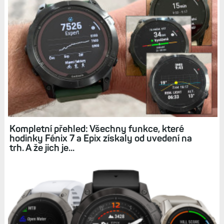
Překryjes dlani hodinky a jsi zpět z menu na
ciferníku? A kdo ví jestli to nastavení dvojstisk light
nema fungovat jen na epixech. To nevím...
Odpovědět
v6ak, 29. Únor 2024, 22:16
Gesto: vypadá, že to funguje, nicméně běžně to
nepoužívám, dotyk zapínám výjimečně.
Zejména na mapy. Svítilna: Svojstisk tlačítka
Light zapne/vypne svítilnu, ale nic víc; pokud
chci nastavit barvu/intenzitu/blikání, musím
jinam, na to jsem si nastavil klávesovou
zkratku.
Odpovědět
Zpět na článek