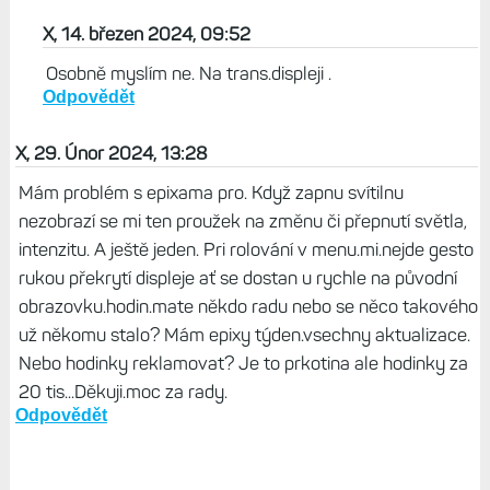
RedShift je pouze pro AMOLED; na trans nedává moc
smysl.
Odpovědět
v6ak, 14. březen 2024, 13:25
Na AMOLED mi to dává smysl víc (zejména při
always-on). Na transflektivním mi to ale taky dává
smysl ve chvíli, kdy displej svítí. Ale možná to bývá
příliš vzácná situace, aby to mělo reálný dopad na
spánek.
Odpovědět
X, 14. březen 2024, 09:52
Osobně myslím ne. Na trans.displeji .
Odpovědět
X, 29. Únor 2024, 13:28