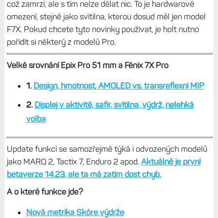
což zamrzí, ale s tím nelze dělat nic. To je hardwarové
omezení, stejně jako svítilna, kterou dosud měl jen model
F7X. Pokud chcete tyto novinky používat, je holt nutno
pořidít si některý z modelů Pro.
Velké srovnání Epix Pro 51 mm a Fénix 7X Pro
1.
Design, hmotnost, AMOLED vs. transreflexní MIP
2.
Displej v aktivitě, safír, svítilna, výdrž, nelehká
volba
Update funkcí se samozřejmě týká i odvozených modelů
jako MARQ 2, Tactix 7, Enduro 2 apod.
Aktuálně je první
betaverze 14.23, ale ta má zatím dost chyb.
A o které funkce jde?
Nová metrika Skóre výdrže