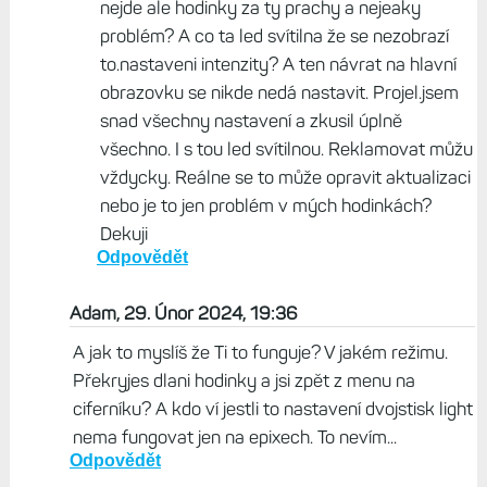
v6ak, 29. Únor 2024, 17:33
Svítilna – pokud ji zapnu (na Fenix 7S Pro) dvojstiskem
tlačítka Light, taky se mi nic nezobrazí. V nastavení
jsem si nastavil klávesovou zkratku pro svítilnu, a pak
to mohu nastavit. Gesto překrytí rukou – o tom jsem
nečetl, ale minimálně v nastavení mi to funguje, patrně
jen při zapnutém dotyku.
Odpovědět
Život s Garminem, 29. Únor 2024, 19:40
Návrat na hlavní obrazovku dlaní funguje u všech
dotyků... aspoň co jsem zkoušel.
Odpovědět