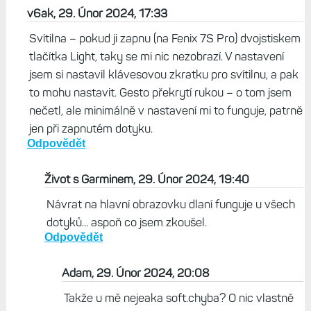
Mám problém s epixama pro. Když zapnu svítilnu
nezobrazí se mi ten proužek na změnu či přepnutí světla,
intenzitu. A ještě jeden. Pri rolování v menu.mi.nejde gesto
rukou překrytí displeje ať se dostan u rychle na původní
obrazovku.hodin.mate někdo radu nebo se něco takového
už někomu stalo? Mám epixy týden.vsechny aktualizace.
Nebo hodinky reklamovat? Je to prkotina ale hodinky za
20 tis...Děkuji.moc za rady.
Odpovědět