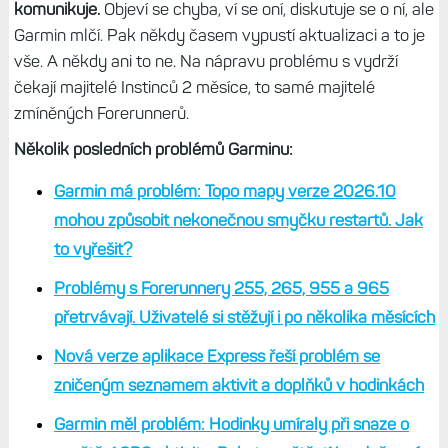
nesledují diskuze, nečtou tento web a mají nový model
jednou za čtyři pět let,
si začínají všímat problémů.
Viz
nedávná aktualizace na mapy Topo Active 2026.10,
potíže s Forerunnery 2x5 a 9x5, restarty po stáhnutí
špatného souboru s GPS lokací atd.
To, že se problémy množí, je celkem logické. S tak širokou