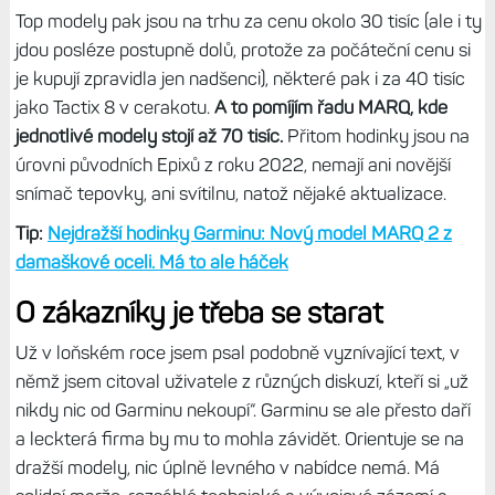
než starší modely. Instincty E jsou horší než čtyři roky
staré Instincty 2, Fénixy E jsou horší než Epixy Pro.
A když je uváděl na trh, dal jim velmi sebevědomou cenu,
kterou pak musel postupně srazit dolů.
Fénixy E, které
měly koncovku 19 990 Kč, se dnes běžně prodávají za 10
990 Kč a v akci na Black Friday a Den matek je dokonce
samotný Garmin nabízel v akci za 9 990 Kč. A to už je
cena adekvátní vzhledem k jiným produktům značky (ale
stále nikoliv ve srovnání s Čínou).
Top modely pak jsou na trhu za cenu okolo 30 tisíc (ale i ty
jdou posléze postupně dolů, protože za počáteční cenu si
je kupují zpravidla jen nadšenci), některé pak i za 40 tisíc
jako Tactix 8 v cerakotu.
A to pomíjím řadu MARQ, kde
jednotlivé modely stojí až 70 tisíc.
Přitom hodinky jsou na
úrovni původních Epixů z roku 2022, nemají ani novější
snímač tepovky, ani svítilnu, natož nějaké aktualizace.