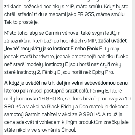
značky. Věří, že ať na trh uvede cokoliv, lidé se po tom
utlučou. Jenže to postupně přestává být pravda.
Staromilci místo adorování začínají firmu spíše kritizovat,
a
to především kvůli různým problémům, které se při tak
širokém portfoliu musí logicky vyskytnout (nelze uhlídat
všecko), a posunu jeho produktů jiným směrem.
Pokud bychom jako garmiňáckou klasiku brali hodinky s
displejem MIP, pak tu máme
Fénixy 8 Solar (a T8 Solar),
Enduro 3, Instinct 3 Solar
a tím končíme. Nabídka hodinek
s AMOLED je daleko širší a bohatší. Když byste dnes chtěli
základní běžecké hodinky s MIP, máte smůlu. Když byste
chtěli střední třidu s mapami jako FR 955, máme smůlu.
Tak to prostě je.
Místo toho, aby se Garmin věnoval také svým letitým
zákazníkům, kteří baží po hodinkách s MIP,
začal uvádět
„levné“ recykláty jako Instinct E nebo Fénix E.
Ty mají
jednak starší hardware, jednak omezenější nabídku funkcí