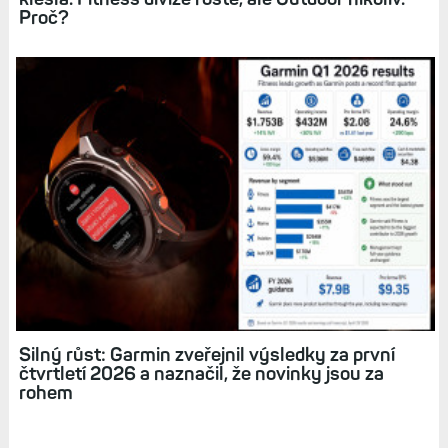
Cena akcií Garminu na historickém maximu
a stále jde nahoru. Rostou ziskovost i všechny
segmenty
Garmin láme finanční rekordy i ve třetím
čtvrtletí. Pro uživatele možná trošku s hořkou