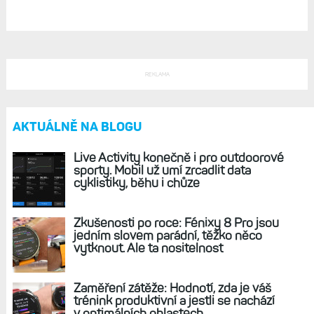
příchutí
Komentář: Přes rekordní výsledky cena akcií
klesla. Fitness divize roste, ale Outdoor nikoliv.
Proč?