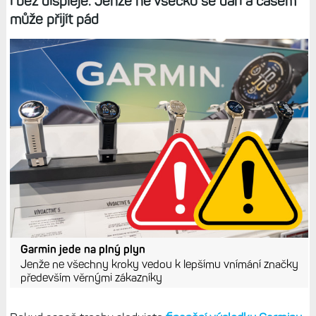
i bez displeje. Jenže ne všecko se daří a časem
může přijít pád
Garmin jede na plný plyn
Jenže ne všechny kroky vedou k lepšímu vnímání značky
především věrnými zákazníky