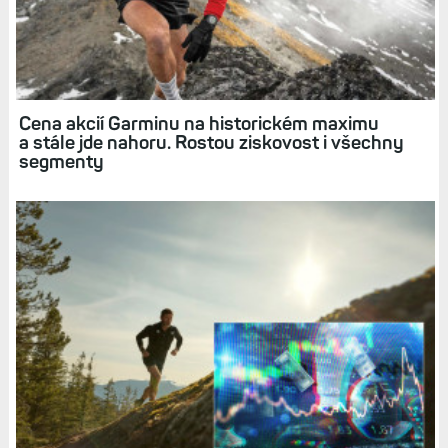
bojovat o každého z nich, starat se o něj, hýčkat ho.
Protože jinak si příště nic nekoupí.
A zásobárna nových
zákazníků není nekonečná. A i ti by nakonec mohli přijít na
to, že za svoje peníze nedostali to, co očekávali.
Diskuse k článku (76)
Tagy:
FINANCE
BLOG