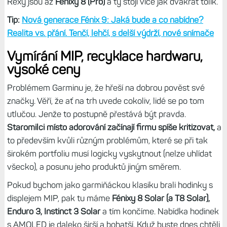
Rexy jsou až
Fénixy 8 (Pro)
a ty stojí více jak dvakrát tolik.
Tip:
Nová generace Fénix 9: Jaká bude a co nabídne?
Realita vs. přání. Tenčí, lehčí, s delší výdrží, nové snímače
Vymírání MIP, recyklace hardwaru,
vysoké ceny
Problémem Garminu je, že hřeší na dobrou pověst své