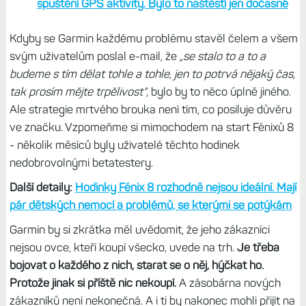
nabídkou produktů není možné, aby vývojáři neudělali
žádnou chybu.
Ale zákazníkům spíš vadí, jak to Garmin
komunikuje.
Objeví se chyba, ví se oní, diskutuje se o ní, ale
Garmin mlčí. Pak někdy časem vypustí aktualizaci a to je
vše. A někdy ani to ne. Na nápravu problému s vydrží
čekají majitelé Instinců 2 měsíce, to samé majitelé
zmíněných Forerunnerů.
Několik posledních problémů Garminu:
Garmin má problém: Topo mapy verze 2026.10
mohou způsobit nekonečnou smyčku restartů. Jak
to vyřešit?
Problémy s Forerunnery 255, 265, 955 a 965
přetrvávají. Uživatelé si stěžují i po několika měsících
Nová verze aplikace Express řeší problém se
zničeným seznamem aktivit a doplňků v hodinkách