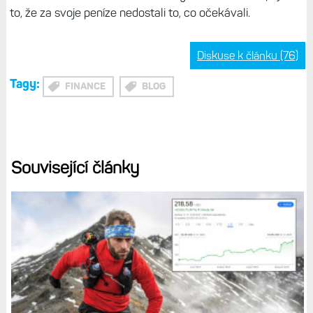
Garmin měl problém: Hodinky umíraly při snaze o
spuštění GPS aktivity. Bylo to naštěstí jen dočasné
Kdyby se Garmin každému problému stavěl čelem a všem
svým uživatelům poslal e-mail, že
„se stalo to a to a
budeme s tím dělat tohle a tohle, jen to potrvá nějaký čas,
tak prosím mějte trpělivost“
, bylo by to něco úplně jiného.
Ale strategie mrtvého brouka není tím, co posiluje důvěru
ve značku. Vzpomeňme si mimochodem na start Fénixů 8
- několik měsíců byly uživatelé těchto hodinek
nedobrovolnými betatestery.
Další detaily:
Hodinky Fénix 8 rozhodně nejsou ideální. Mají
pár dětských nemocí a problémů, se kterými se potýkám
Garmin by si zkrátka měl uvědomit, že jeho zákazníci
nejsou ovce, kteří koupí všecko, uvede na trh.
Je třeba