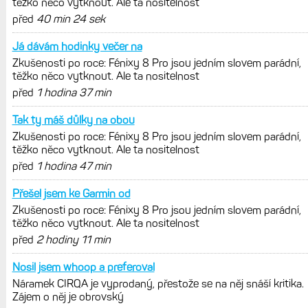
REKLAMA
AKTUÁLNĚ NA BLOGU
Live Activity konečně i pro outdoorové
sporty. Mobil už umí zrcadlit data
cyklistiky, běhu i chůze