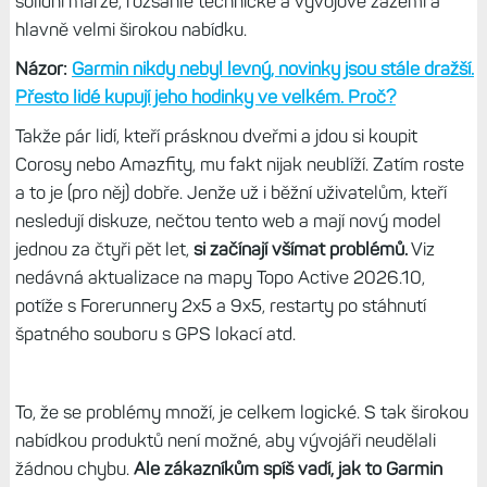
Tip:
Nejdražší hodinky Garminu: Nový model MARQ 2 z
damaškové oceli. Má to ale háček
O zákazníky je třeba se starat
Už v loňském roce jsem psal podobně vyznívající text, v
němž jsem citoval uživatele z různých diskuzí, kteří si „už
nikdy nic od Garminu nekoupí“. Garminu se ale přesto daří
a leckterá firma by mu to mohla závidět. Orientuje se na
dražší modely, nic úplně levného v nabídce nemá. Má
solidní marže, rozsáhlé technické a vývojové zázemí a
hlavně velmi širokou nabídku.
Názor:
Garmin nikdy nebyl levný, novinky jsou stále dražší.
Přesto lidé kupují jeho hodinky ve velkém. Proč?
Takže pár lidí, kteří prásknou dveřmi a jdou si koupit
Corosy nebo Amazfity, mu fakt nijak neublíží. Zatím roste
a to je (pro něj) dobře. Jenže už i běžní uživatelům, kteří