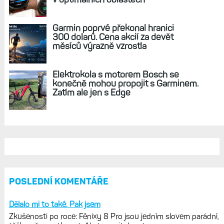
Silný růst: Garmin zveřejnil výsledky za první
čtvrtletí 2026 a naznačil, že novinky jsou za
rohem