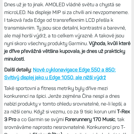
Dnes už je to jinak. AMOLED vládně světu a chystá se
microLED. Na displeje MIP si za chvíli ani nevzpomeneme.
I taková řada Edge od transreflexním LCD přešla k
transmisivním. Ty jsou sice detailní, kontrastní a barevné,
ale mají horší výdrž, a to celkem výrazně. A takové jsou
nyní skoro všechny produkty Garminu.
Výhoda, kvůli které
je dříve převážná většina kupovala, je dnes už prakticky
minulostí.
Další detaily:
Nové cyklonavigace Edge 550 a 850:
Svítivý displej jako u Edge 1050, ale nižší výdrž
Také sportovní a fitness metriky byly dříve mezi
konkurencí na špici. Jenže zejména Čína nespí a dnes
nabízí produkty v tomto ohledu srovnatelné, ne-li lepší, a
za nižší cenu. Když si vezmu, co za 9 tisíc korun umí
T-Rex
3 Pro
a co Garmin se svými
Forerunnery 170 Music
, tak
srovnáváme naprosto nesrovnatelné. Konkurencí pro T-