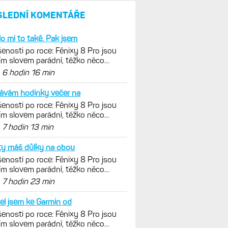
SLEDNÍ KOMENTÁŘE
lo mi to také. Pak jsem
enosti po roce: Fénixy 8 Pro jsou
ím slovem parádní, těžko něco
nout. Ale ta nositelnost
d
6 hodin 16 min
ávám hodinky večer na
enosti po roce: Fénixy 8 Pro jsou
ím slovem parádní, těžko něco
nout. Ale ta nositelnost
d
7 hodin 13 min
ty máš důlky na obou
enosti po roce: Fénixy 8 Pro jsou
ím slovem parádní, těžko něco
nout. Ale ta nositelnost
d
7 hodin 23 min
el jsem ke Garmin od
enosti po roce: Fénixy 8 Pro jsou
ím slovem parádní, těžko něco