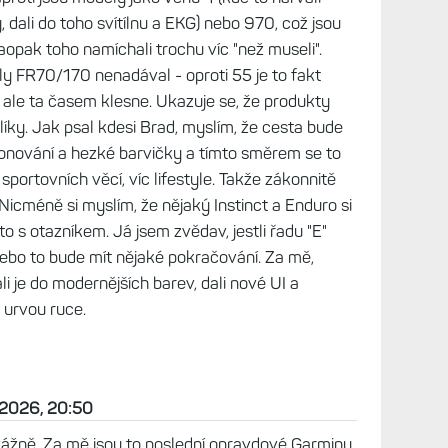
, dali do toho svítílnu a EKG) nebo 970, což jsou
opak toho namíchali trochu víc "než museli".
 FR70/170 nenadával - oproti 55 je to fakt
, ale ta časem klesne. Ukazuje se, že produkty
líky. Jak psal kdesi Brad, myslím, že cesta bude
onování a hezké barvičky a tímto směrem se to
sportovních věcí, víc lifestyle. Takže zákonnitě
icméně si myslím, že nějaký Instinct a Enduro si
 to s otazníkem. Já jsem zvědav, jestli řadu "E"
nebo to bude mít nějaké pokračování. Za mě,
i je do modernějších barev, dali nové UI a
i urvou ruce.
 2026, 20:50
vážně. Za mě jsou to poslední opravdové Garminy