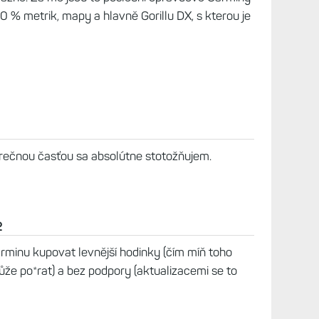
90 % metrik, mapy a hlavně Gorillu DX, s kterou je
erečnou časťou sa absolútne stotožňujem.
2
Garminu kupovat levnější hodinky (čím míň toho
že po*rat) a bez podpory (aktualizacemi se to