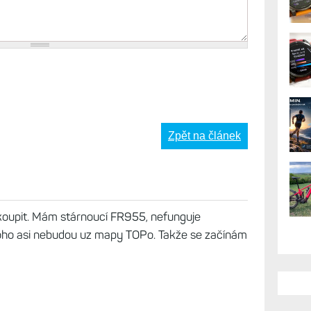
Zpět na článek
ekoupit. Mám stárnoucí FR955, nefunguje
oho asi nebudou uz mapy TOPo. Takže se začínám