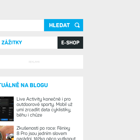
ání
ZÁŽITKY
E-SHOP
REKLAMA
TUÁLNĚ NA BLOGU
Live Activity konečně i pro
outdoorové sporty. Mobil už
umí zrcadlit data cyklistiky,
běhu i chůze
Zkušenosti po roce: Fénixy
8 Pro jsou jedním slovem
parádní, těžko něco vytknout.