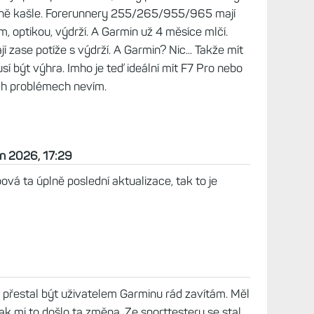
a ně kašle. Forerunnery 255/265/955/965 mají
 optikou, výdrží. A Garmin už 4 měsíce mlčí.
í zase potíže s výdrží. A Garmin? Nic... Takže mít
í být výhra. Imho je teď ideální mít F7 Pro nebo
ch problémech nevím.
en 2026, 17:29
ová ta úplně poslední aktualizace, tak to je
m přestal být uživatelem Garminu rád zavítám. Měl
ak mi to došlo ta změna. Ze sporttesteru se stal