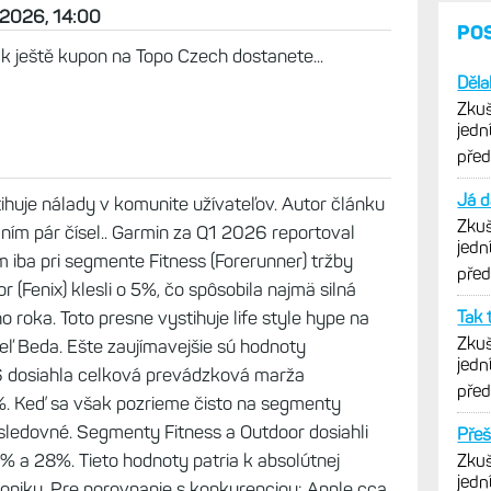
 2026, 14:00
PO
k ještě kupon na Topo Czech dostanete...
Děla
Zkuš
jedn
vytk
pře
Já d
tihuje nálady v komunite užívateľov. Autor článku
Zkuš
lním pár čísel.. Garmin za Q1 2026 reportoval
jedn
iba pri segmente Fitness (Forerunner) tržby
vytk
pře
 (Fenix) klesli o 5%, čo spôsobila najmä silná
 roka. Toto presne vystihuje life style hype na
Tak 
Zkuš
ľ Beda. Ešte zaujímavejšie sú hodnoty
jedn
 dosiahla celková prevádzková marža
vytk
pře
%. Keď sa však pozrieme čisto na segmenty
asledovné. Segmenty Fitness a Outdoor dosiahli
Přeš
 a 28%. Tieto hodnoty patria k absolútnej
Zkuš
jedn
troniky. Pre porovnanie s konkurenciou: Apple cca