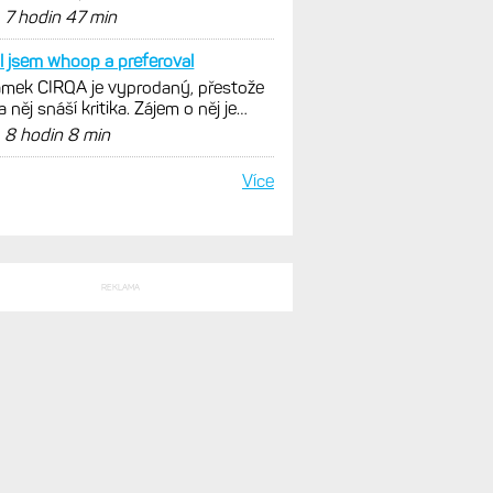
nout. Ale ta nositelnost
d
7 hodin 47 min
l jsem whoop a preferoval
mek CIRQA je vyprodaný, přestože
a něj snáší kritika. Zájem o něj je
ovský
d
8 hodin 8 min
Více
REKLAMA