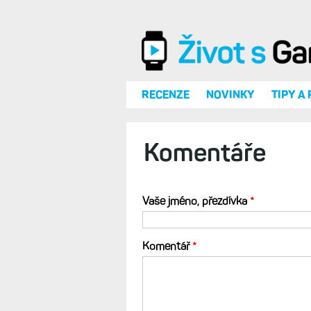
Přejít k hlavnímu obsahu
RECENZE
NOVINKY
TIPY A
Komentáře
Vaše jméno, přezdívka
*
Komentář
*