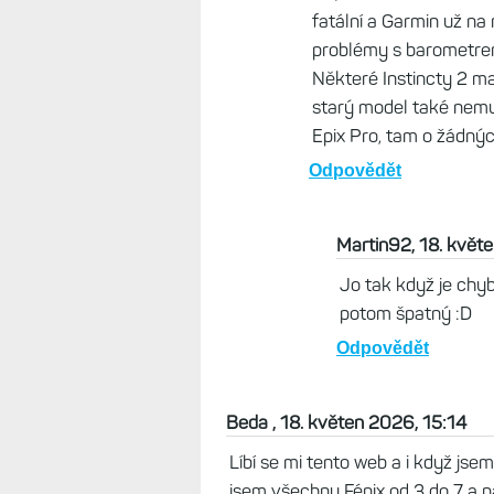
fatální a Garmin už n
problémy s barometrem,
Některé Instincty 2 maj
starý model také nemus
Epix Pro, tam o žádný
Odpovědět
Martin92, 18. květ
Jo tak když je chyb
potom špatný :D
Odpovědět
Beda , 18. květen 2026, 15:14
Líbí se mi tento web a i když jse
jsem všechny Fénix od 3 do 7 a p