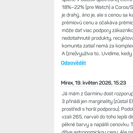
18%–22% (pre Watch) a Coros/S
je drahý.. áno je, ale s cenou sa 
prémiovú cenu a očakáva prémiov
môže dať viac podpory zákazník
nedotiahnuté produkty, recyklova
komunita zatiaľ nemá za komplex
A (zne)využíva to.. Uvidíme, kedy 
Odpovědět
Mirex, 19. květen 2026, 15:23
Já mám z Garminu dost rozporupln
3 přináší jen marginality (zůstal 
prostředí s horší podporou). Pod
vzali 265, narvali do toho lepší d
pěkné barvy a napálili cenovku. 
dříve astronomickou cenu. Ale na