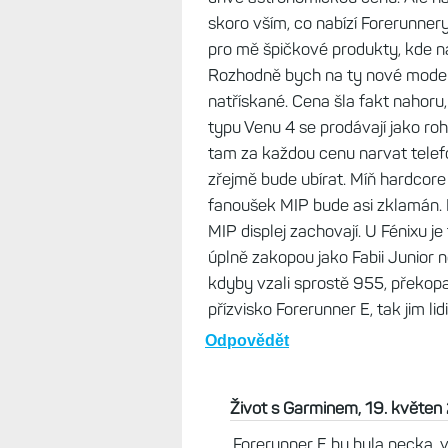
skoro vším, co nabízí Forerunnery
pro mě špičkové produkty, kde na
Rozhodně bych na ty nové modely
natřískané. Cena šla fakt nahoru
typu Venu 4 se prodávají jako roh
tam za každou cenu narvat telef
zřejmě bude ubírat. Míň hardcore 
fanoušek MIP bude asi zklamán. N
MIP displej zachovají. U Fénixu je
úplně zakopou jako Fabii Junior 
kdyby vzali sprostě 955, překopal
přízvisko Forerunner E, tak jim lid
Odpovědět
Život s Garminem, 19. květen
Forerunner E by byla pecka, 