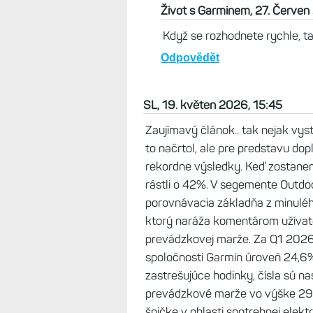
Život s Garminem, 27. Červen
Když se rozhodnete rychle, ta
Odpovědět
SL, 19. květen 2026, 15:45
Zaujímavý článok.. tak nejak vys
to načrtol, ale pre predstavu dop
rekordne výsledky. Keď zostanem 
rástli o 42%. V segemente Outdoor
porovnávacia základňa z minulého
ktorý naráža komentárom užívate
prevádzkovej marže. Za Q1 2026
spoločnosti Garmin úroveň 24,6
zastrešujúce hodinky, čísla sú n
prevádzkové marže vo výške 29%
špičke v oblasti spotrebnej elek