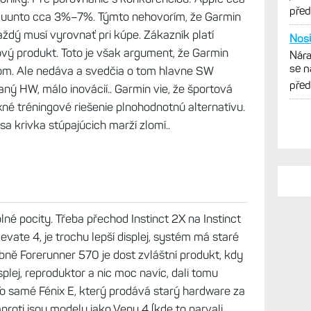
vytk
pře
uunto cca 3%–7%. Týmto nehovorím, že Garmin
každý musí vyrovnať pri kúpe. Zákazník platí
Nosi
ý produkt. Toto je však argument, že Garmin
Nára
se n
om. Ale nedáva a svedčia o tom hlavne SW
obr
pře
ný HW, málo inovácií.. Garmin vie, že športová
né tréningové riešenie plnohodnotnú alternatívu.
sa krivka stúpajúcich marží zlomí..
é pocity. Třeba přechod Instinct 2X na Instinct
Elevate 4, je trochu lepší displej, systém má staré
obně Forerunner 570 je dost zvláštní produkt, kdy
isplej, reproduktor a nic moc navíc, dali tomu
To samé Fénix E, který prodává starý hardware za
proti jsou modely jako Venu 4 (kde to narvali