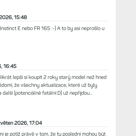
 2026, 15:48
nstinct E nebo FR 165 :-) A to by asi neprošlo u
, 16:45
kolikrát lepší si koupit 2 roky starý model než hned
vědomí, že všechny aktualizace, které už byly
další (potenciálně fatální:D) už nepřijdou...
 květen 2026, 17:04
mi je potíž právě v tom, že ty poslední mohou být