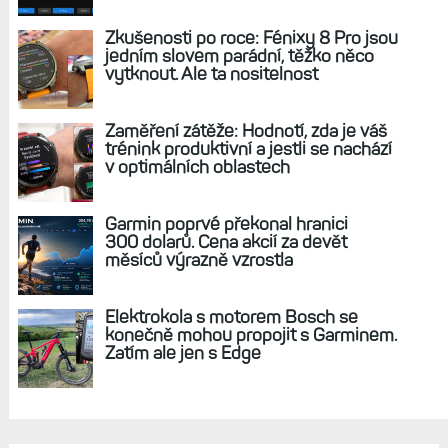
Zkušenosti po roce: Fénixy 8 Pro jsou
jedním slovem parádní, těžko něco
vytknout. Ale ta nositelnost
Zaměření zátěže: Hodnotí, zda je váš
trénink produktivní a jestli se nachází
v optimálních oblastech
Garmin poprvé překonal hranici
300 dolarů. Cena akcií za devět
měsíců výrazně vzrostla
Elektrokola s motorem Bosch se
konečně mohou propojit s Garminem.
Zatím ale jen s Edge