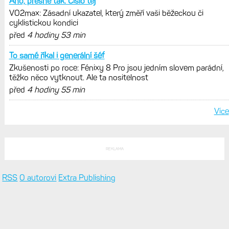
Ano, presne tak. Cislo tej
VO2max: Zásadní ukazatel, který změří vaši běžeckou či
cyklistickou kondici
před
4 hodiny 53 min
To samé říkal i generální šéf
Zkušenosti po roce: Fénixy 8 Pro jsou jedním slovem parádní,
těžko něco vytknout. Ale ta nositelnost
před
4 hodiny 55 min
Více
REKLAMA
RSS
O autorovi
Extra Publishing