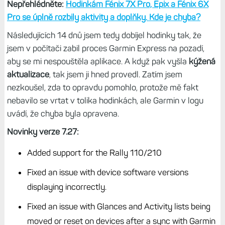
Nepřehlédněte:
Hodinkám Fénix 7X Pro, Epix a Fénix 6X
Pro se úplně rozbily aktivity a doplňky. Kde je chyba?
Následujících 14 dnů jsem tedy dobíjel hodinky tak, že
jsem v počítači zabil proces Garmin Express na pozadí,
aby se mi nespouštěla aplikace. A když pak vyšla
kýžená
aktualizace
, tak jsem ji hned provedl. Zatím jsem
nezkoušel, zda to opravdu pomohlo, protože mě fakt
nebavilo se vrtat v tolika hodinkách, ale Garmin v logu
uvádí, že chyba byla opravena.
Novinky verze 7.27:
Added support for the Rally 110/210
Fixed an issue with device software versions
displaying incorrectly.
Fixed an issue with Glances and Activity lists being
moved or reset on devices after a sync with Garmin