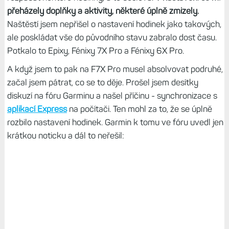
přeházely doplňky a aktivity, některé úplně zmizely.
Naštěstí jsem nepřišel o nastavení hodinek jako takových,
ale poskládat vše do původního stavu zabralo dost času.
Potkalo to Epixy, Fénixy 7X Pro a Fénixy 6X Pro.
A když jsem to pak na F7X Pro musel absolvovat podruhé,
začal jsem pátrat, co se to děje. Prošel jsem desítky
diskuzí na fóru Garminu a našel příčinu - synchronizace s
aplikací Express
na počítači. Ten mohl za to, že se úplně
rozbilo nastavení hodinek. Garmin k tomu ve fóru uvedl jen
krátkou noticku a dál to neřešil: