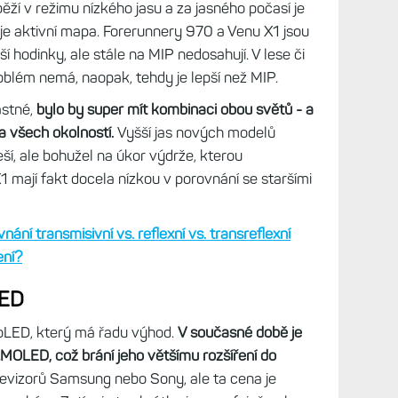
u, jaká je v dané chvíli potřeba, jenže do modelů
in tuto funkci nezabudoval. Velká škoda.
 Fénix 7 Pro: Automatické podsvícení a lepší
věle
tak cca v 90 % času mi vyhovuje více AMOLED,
lo a dám hodinky na řídítka, preferuji MIP.
V tomto