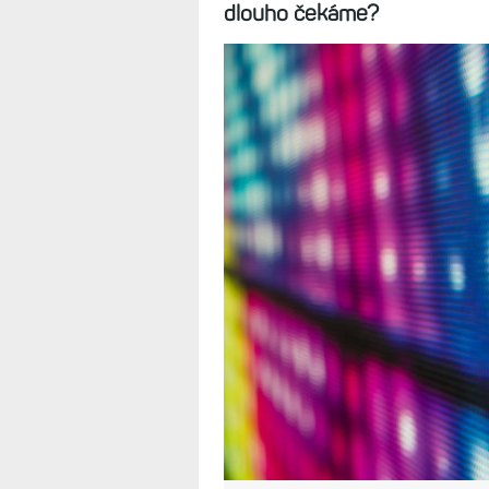
Výhody a nevý
a MIP. Technolo
4.7.2025
Věřím, že rok 2026 bude ro
microLED. A vše nasvědčuje
přidá také Garmin. Jaké jsou
dlouho čekáme?