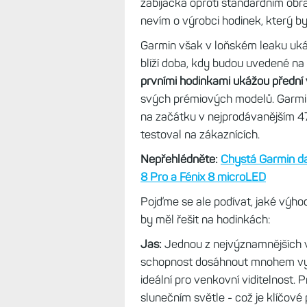
případě totiž hodinky s AMOLED bě
displej vidět hůře, zejména pokud
v tomto ohledu sice lepší než star
za šera už ale displej AMOLED pr
Zkrátka je to takové trochu nešť
sice displej, co bude dobře vidět 
AMOLED sice toto z velké části ře
Forerunnery 970 a hlavně Venu X1
méně svítivými hodinkami.
Nepřehlédněte:
LCD displeje: Srov
technologie. Jak funguje podsvíc
Výhody displeje micro
Řešením by mohl být displej mic
ovšem jeho výroba dražší než u A
hodinek.
Našel jsem jej třeba u t