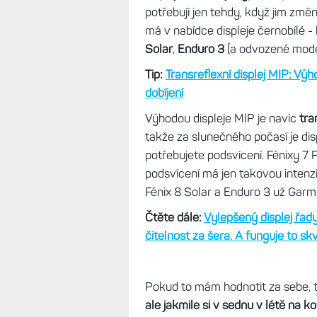
jako sportovní hodinky, ale jako 
datovat, připojit se k internetu, 
máte 1 000 nebo 2 000 nitů, veče
Tip:
Pětidílný seriál Moje dny s A
Na slunci vede transref
Právě proto Garmin u modelů, kde
displej MIP, což je typ LCD pamatuj
potřebují jen tehdy, když jim změn
má v nabídce displeje černobílé 
Solar
,
Enduro 3
(a odvozené model
Tip:
Transreflexní displej MIP: Výh
dobíjení
Výhodou displeje MIP je navíc
tra
takže za slunečného počasí je disp
potřebujete podsvícení. Fénixy 7 