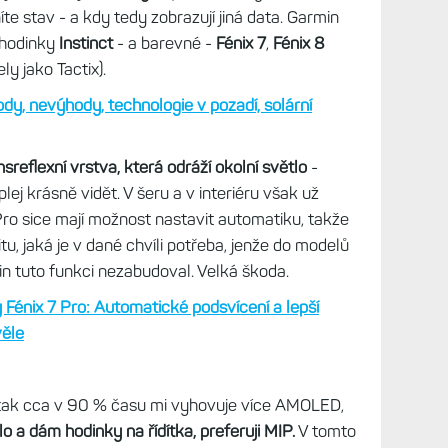
chytré hodinky.
Umožňují volat přes mobilní síť,
spouštět náročné aplikace.
A tam už je fuk, zda
r jdete tak jako tak nabíjet společně s mobilem.
pple Watch
lexní MIP
 je kladený důraz na výdrž,
používá transflektivní
ící si stav jednotlivých pixelů.
Energii tak
íte stav - a kdy tedy zobrazují jiná data. Garmin
- hodinky
Instinct
- a barevné -
Fénix 7
,
Fénix 8
y jako Tactix).
ody, nevýhody, technologie v pozadí, solární
nsreflexní vrstva, která odráží okolní světlo
-
lej krásně vidět. V šeru a v interiéru však už
Pro sice mají možnost nastavit automatiku, takže