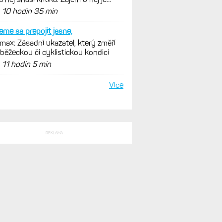
SLEDNÍ KOMENTÁŘE
 nitu display, vetsi
l Fénix 9 ve třech variantách.
ad, Pro a inReach. Přijde i menší