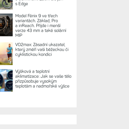
REKLAMA
TUÁLNĚ NA BLOGU
Garmin poprvé překonal
hranici 300 dolarů. Cena akcií
za devět měsíců výrazně
vzrostla
Elektrokola s motorem Bosch
se konečně mohou propojit