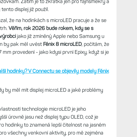
ží v režimu nízkého jasu a za jasného počasí je
 je aktivní mapa. Forerunnery 970 a Venu X1 jsou
ší hodinky, ale stále na MIP nedosahují. V lese či
oblém nemá, naopak, tehdy je lepší než MIP.
astné,
bylo by super mít kombinaci obou světů - a
za všech okolností.
Vyšší jas nových modelů
ší, ale bohužel na úkor výdrže, kterou
 mají fakt docela nízkou v porovnání se staršími
nání transmisivní vs. reflexní vs. transreflexní
ení?
LED
roLED, který má řadu výhod.
V současné době je
MOLED, což brání jeho většímu rozšíření do
elevizorů Samsung nebo Sony, ale ta cena je