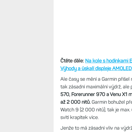
maximum.
U starších modelů prot
nitů, což je v porovnání s konkure
takovém displeji toho moc nevidí
jakmile slunce zajde, je pod mrake
Čtěte dále:
Na kole s hodinkami E
Výhody a úskalí displeje AMOLED