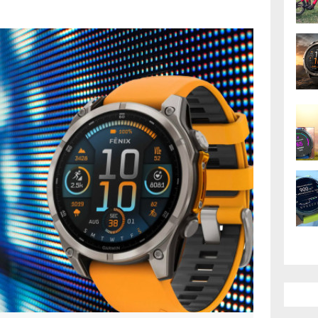
hody oproti AMOLED
gie a srovnání
kem prvních hodinek s displejem
 tomu, že se k velkým hráčům na trhu
 výhody tohoto displeje a proč na něj tak
AK