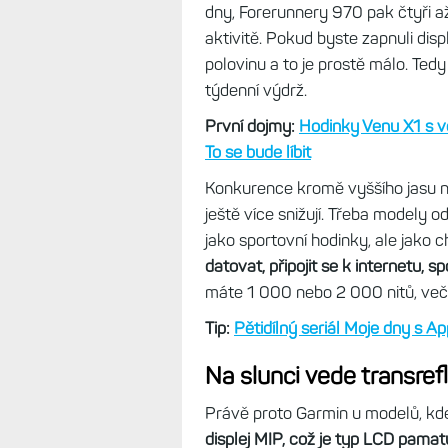
Ale časy se mění a Garmin přišel 
tak zásadní maximální výdrž, ale p
570, Forerunner 970 a Venu X1 ma
až 2 000 nitů.
Garmin bohužel pře
Watch 9 (2 000 nitů), tak je max. 
svítí krapítek více.
Jenže to má zásadní vliv na výdrž,
dny, Forerunnery 970 pak čtyři a
aktivitě. Pokud byste zapnuli dis
polovinu a to je prostě málo. Tedy
týdenní výdrž.
První dojmy:
Hodinky Venu X1 s v
To se bude líbit
Konkurence kromě vyššího jasu na
ještě více snižují. Třeba modely