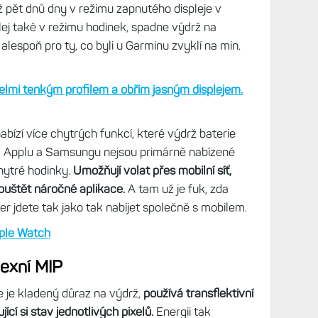
verz
pře
na to, že pro uživatele hodinek s AMOLED není až
Já b
rávě jas displeje.
Proto nové hodinky Forerunner
VO2m
jí displej s vyšším jasem, někde na úrovni 1 500
vaši
sné číslo neuvádí, ale když srovnávám s Apple
pře
úroveň jasu podobná, i když mi přijde, že AW stále
Po 1
Garm
 např. Venu X1 vydrží s aktivitami jen dva až tři
dola
ž pět dnů dny v režimu zapnutého displeje v
výra
pře
plej také v režimu hodinek, spadne výdrž na
Prvn
 alespoň pro ty, co byli u Garminu zvyklí na min.
Nára
se n
obr
pře
elmi tenkým profilem a obřím jasným displejem.
Moze
bízí více chytrých funkcí, které výdrž baterie
VO2m
vaši
 od Applu a Samsungu nejsou primárně nabízené
pře