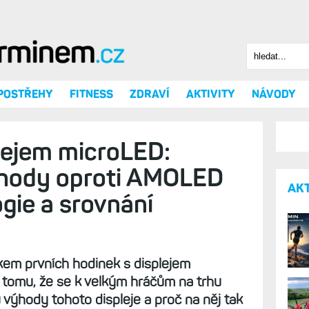
Hledat
Vyhledáv
 POSTŘEHY
FITNESS
ZDRAVÍ
AKTIVITY
NÁVODY
lejem microLED: