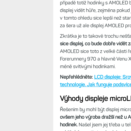
podsvícení má jen takovou intenzit
Fénix 8 Solar a Enduro 3 už Garm
Čtěte dále:
Vylepšený displej řady
čitelnost za šera. A funguje to sk
Pokud to mám hodnotit za sebe, 
ale jakmile si v sednu v létě na ko