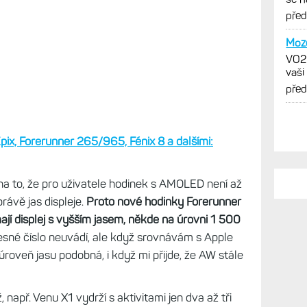
o Garmin omezil maximální svítivost na 1 000
ncí prostě málo.
Za jasného slunečného počasí na
te, zejména, když je zobrazena mapa. Naopak,
m, jste v lese či je šero, AMOLED krásně svítí.
PO
3000
pix, Forerunner 265/965, Fénix 8 a dalšími:
Mode
Zákl