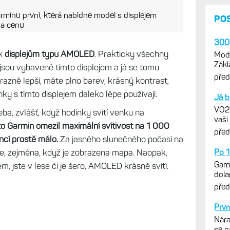
minu první, která nabídne model s displejem
na cenu
 k
displejům typu AMOLED
. Prakticky všechny
sou vybavené tímto displejem a já se tomu
ýrazně lepší, máte plno barev, krásný kontrast,
inky s tímto displejem daleko lépe používají.
ba, zvlášť, když hodinky svítí venku na