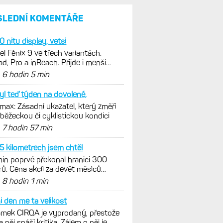
s Garminem. Zatím ale jen
s Edge
Model Fénix 9 ve třech
variantách. Základ, Pro
a inReach. Přijde i menší
verze 43 mm a také solární
MIP
VO2max: Zásadní ukazatel,
který změří vaši běžeckou či
cyklistickou kondici
Výšková a teplotní
aklimatizace: Jak se vaše tělo
přizpůsobuje vysokým
teplotám a nadmořské výšce