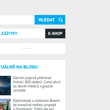
ání
ZÁŽITKY
E-SHOP