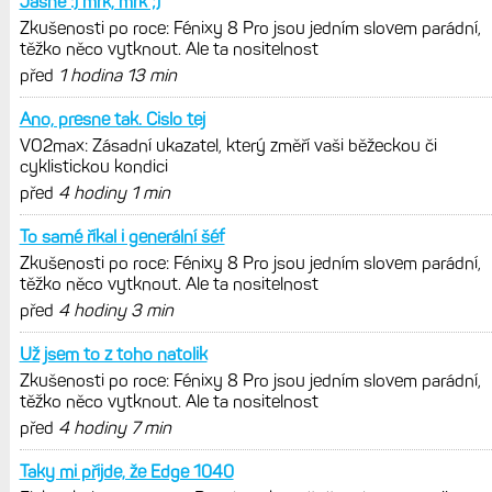
Jasně :) mrk, mrk ;)
Zkušenosti po roce: Fénixy 8 Pro jsou jedním slovem parádní,
těžko něco vytknout. Ale ta nositelnost
před
1 hodina 13 min
Ano, presne tak. Cislo tej
VO2max: Zásadní ukazatel, který změří vaši běžeckou či
cyklistickou kondici
před
4 hodiny 1 min
To samé říkal i generální šéf
Zkušenosti po roce: Fénixy 8 Pro jsou jedním slovem parádní,
těžko něco vytknout. Ale ta nositelnost
před
4 hodiny 3 min
Už jsem to z toho natolik
Zkušenosti po roce: Fénixy 8 Pro jsou jedním slovem parádní,
těžko něco vytknout. Ale ta nositelnost
před
4 hodiny 7 min
Taky mi přijde, že Edge 1040