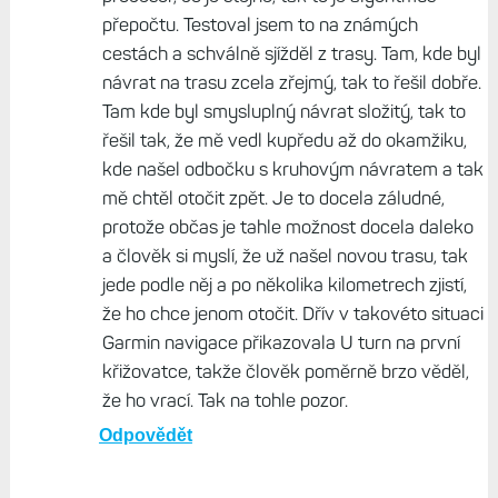
přepočtu. Testoval jsem to na známých
cestách a schválně sjížděl z trasy. Tam, kde byl
návrat na trasu zcela zřejmý, tak to řešil dobře.
Tam kde byl smysluplný návrat složitý, tak to
řešil tak, že mě vedl kupředu až do okamžiku,
kde našel odbočku s kruhovým návratem a tak
mě chtěl otočit zpět. Je to docela záludné,
protože občas je tahle možnost docela daleko
a člověk si myslí, že už našel novou trasu, tak
jede podle něj a po několika kilometrech zjistí,
že ho chce jenom otočit. Dřív v takovéto situaci
Garmin navigace přikazovala U turn na první
křižovatce, takže člověk poměrně brzo věděl,
že ho vrací. Tak na tohle pozor.
Odpovědět