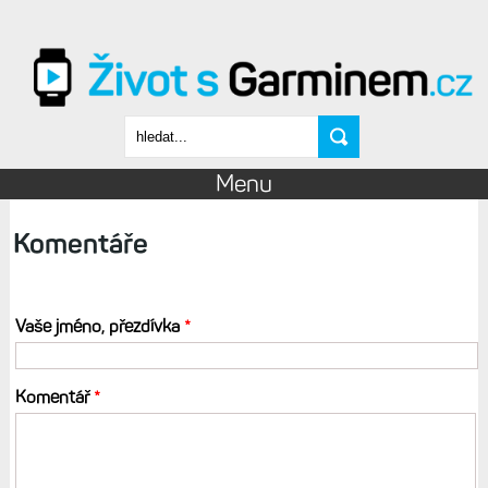
Přejít k hlavnímu obsahu
Vyhledávání
Menu
Komentáře
Vaše jméno, přezdívka
*
Komentář
*