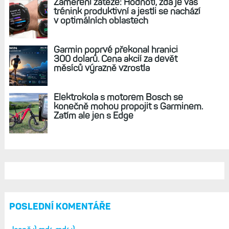
Zaměření zátěže: Hodnotí, zda je váš
trénink produktivní a jestli se nachází
v optimálních oblastech
Garmin poprvé překonal hranici
300 dolarů. Cena akcií za devět
měsíců výrazně vzrostla
Elektrokola s motorem Bosch se
konečně mohou propojit s Garminem.
Zatím ale jen s Edge
POSLEDNÍ KOMENTÁŘE