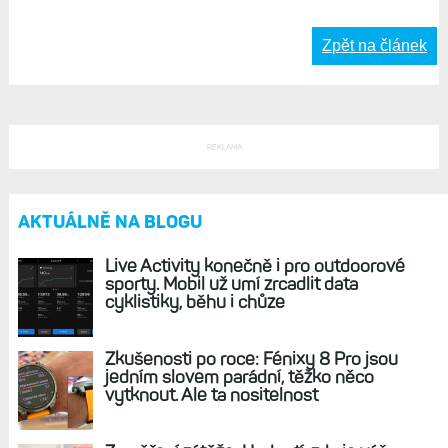
Zpět na článek
REKLAMA
AKTUÁLNĚ NA BLOGU
Live Activity konečně i pro outdoorové
sporty. Mobil už umí zrcadlit data
cyklistiky, běhu i chůze
Zkušenosti po roce: Fénixy 8 Pro jsou
jedním slovem parádní, těžko něco
vytknout. Ale ta nositelnost