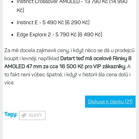
Instinct Crossover AMOLED - 13 790 Kč (14 990
Kč)
Instinct E - 5 490 Kč (6 290 Kč)
Edge Explore 2 - 5 790 Kč (6 490 Kč)
Za mě docela zajímavé ceny, i když něco se dá u prodejců
koupit i levněji, například
Datart teď má ocelové Fénixy 8
AMOLED 47 mm za cca 16 500 Kč pro VIP zákazníky.
A
to fakt není vůbec špatné, i když v historii šla cena dolů i
více.
Diskuse k článku (21)
Tagy:
SLEVY