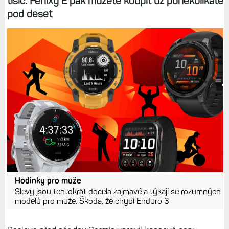
tisíc. Fénixy E pak můžete koupit už poněkolikáté
pod deset
Hodinky pro muže
Slevy jsou tentokrát docela zajmavé a týkají se rozumných
modelů pro muže. Škoda, že chybí Enduro 3