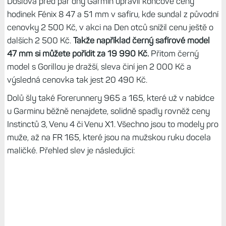
Doslova před pár dny Garmin upravil koncové ceny
hodinek Fénix 8 47 a 51 mm v safíru, kde sundal z původní
cenovky 2 500 Kč, v akci na Den otců snížil cenu ještě o
dalších 2 500 Kč.
Takže například černý safírové model
47 mm si můžete pořídit za 19 990 Kč.
Přitom černý
model s Gorillou je dražší, sleva činí jen 2 000 Kč a
výsledná cenovka tak jest 20 490 Kč.
Dolů šly také Forerunnery 965 a 165, které už v nabídce
u Garminu běžně nenajdete, solidně spadly rovněž ceny
Instinctů 3, Venu 4 či Venu X1. Všechno jsou to modely pro
muže, až na FR 165, které jsou na mužskou ruku docela
maličké. Přehled slev je následující: