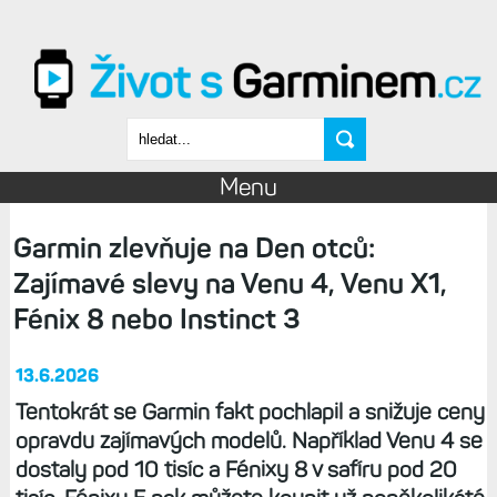
Přejít k hlavnímu obsahu
Vyhledávání
Menu
Garmin zlevňuje na Den otců:
Zajímavé slevy na Venu 4, Venu X1,
Fénix 8 nebo Instinct 3
13.6.2026
Tentokrát se Garmin fakt pochlapil a snižuje ceny
opravdu zajímavých modelů. Například Venu 4 se
dostaly pod 10 tisíc a Fénixy 8 v safíru pod 20