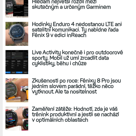
Hledám největší rozdíl mezi
skutečným a určeným Garminem
Hodinky Enduro 4 nedostanou LTE ani
satelitní komunikaci. Ty nabídne řada
Fénix 9 v edici inReach
Live Activity konečně i pro outdoorové
sporty. Mobil už umí zrcadlit data
cyklistiky, běhu i chůze
Zkušenosti po roce: Fénixy 8 Pro jsou
jedním slovem parádní, těžko něco
vytknout. Ale ta nositelnost
Zaměření zátěže: Hodnotí, zda je váš
trénink produktivní a jestli se nachází
v optimálních oblastech