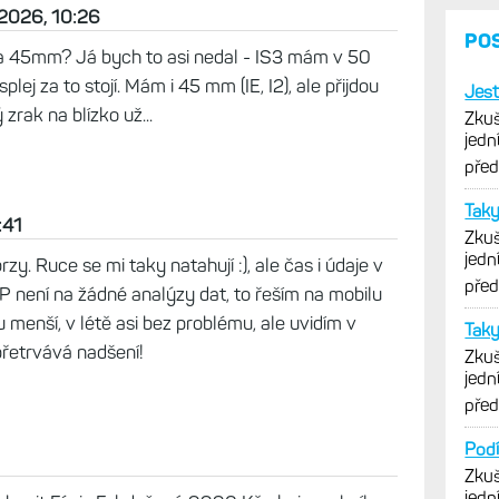
oje I2X jsem se včera pokorně vrátil do Instinct
 Černém Mostě za 6290,-. Pěkná cena. 50mm
1.6. nebo vyprodání zásob za 7490,-.
 2026, 10:26
a 45mm? Já bych to asi nedal - IS3 mám v 50
plej za to stojí. Mám i 45 mm (IE, I2), ale přijdou
zrak na blízko už...
:41