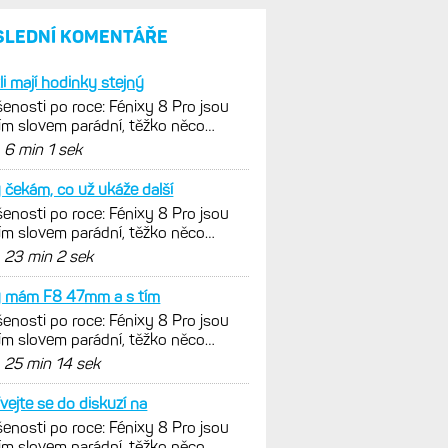
a jestli se nachází
v optimálních oblastech
Garmin poprvé překonal
hranici 300 dolarů. Cena akcií
za devět měsíců výrazně
vzrostla
Elektrokola s motorem Bosch
se konečně mohou propojit
s Garminem. Zatím ale jen
s Edge
Model Fénix 9 ve třech
variantách. Základ, Pro
a inReach. Přijde i menší
verze 43 mm a také solární
MIP