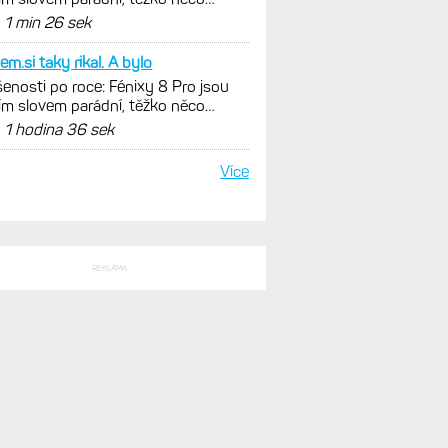
SLEDNÍ KOMENTÁŘE
li mají hodinky stejný
enosti po roce: Fénixy 8 Pro jsou
ím slovem parádní, těžko něco