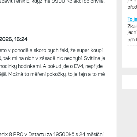
rzy. Ruce se mi taky natahují :), ale čas i údaje v
MIP není na žádné analýzy dat, to řeším na mobilu
u menší, v létě asi bez problému, ale uvidím v
 přetrvává nadšení!
bavit Fénix E, když má 9990 Kč akci co chvíla.
 2026, 16:24
PO
to v pohodě a skoro bych řekl, že super koupí.
Jest
ak mi na nich v zásadě nic nechybí. Svítilna je
Zkuš
á hodinky hodinkami. A pokud jde o EV4, nepřijde
jedn