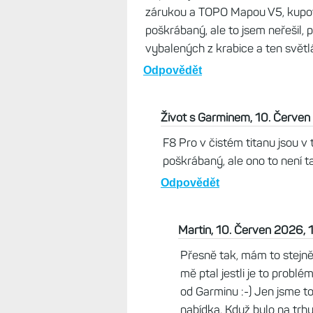
mi, že by EV5 byl nějak přesně
docela baví sledovat.
Odpovědět
Martin, 10. Červen 2026, 10:13