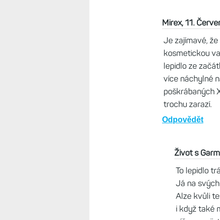
nabídka. Když bylo na trhu
za 13290kč
Odpovědět
Život s Garminem, 10.
Mimochodem, na Venu 
posledních pár měsíců 
by se mohla škrábnout a
Odpovědět
MIlan, 11. Červen 
Taky mám Venu X1 b
Překvapilo mě, jak s
lunety.
Odpovědět