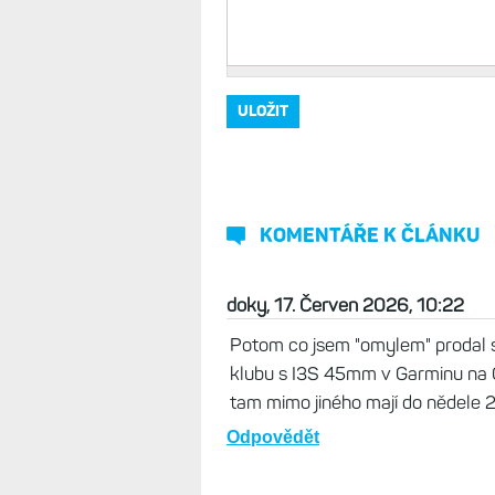
Vaše jméno, přezdívka
*
Komentář
*
KOMENTÁŘE K ČLÁNKU