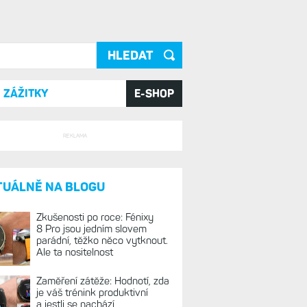
ání
ZÁŽITKY
E-SHOP