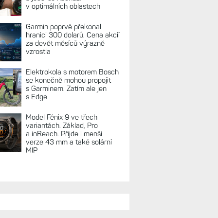
REKLAMA
TUÁLNĚ NA BLOGU
Zkušenosti po roce: Fénixy
8 Pro jsou jedním slovem
parádní, těžko něco vytknout.
Ale ta nositelnost
Zaměření zátěže: Hodnotí, zda
je váš trénink produktivní