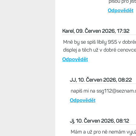
Mirex, 11. Červ
Je zajímavé, že
kosmetickou vad
lepidlo ze začá
více náchylné n
poškrábaných X1 
trochu zarazí.
Odpovědět
Život s Garm
To lepidlo tr
Já na svých
Alze kvůli t
i když také