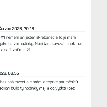
enix 8 PRO v Datartu za 19500kč s 24 měsíční
 jsem světlý titan a ten byl jako vždy trochu
 protože jsem to měl i u nových 8 47mm
 titan se poškrábe jen když se na ně podíváš :-)
 2026, 11:30
v tomto ohledu dost děsný, taky to mám hezky
k vidět a beru to jako patinu.
12:55
 a když mi to ukazoval pán na prodejně tak se
, jestli si je vůbec vezmu, asi neznal světlý titan
o psal proto, že občas se najde taková pěkná