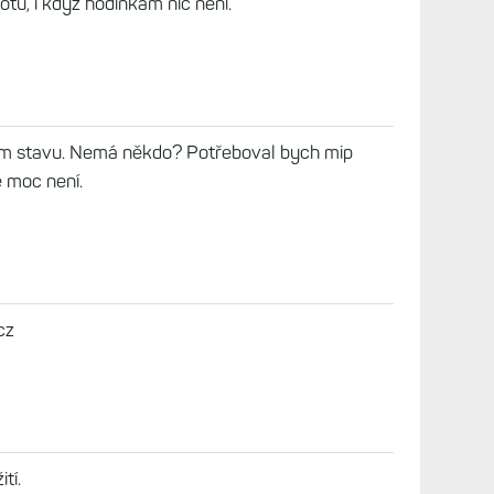
en 2026, 08:34
 třeba na Datartu se prodává hromady X1 právě s
ou. Nevím, jestli se jedná o to špatně nanesené
tku výroby nebo to chápat tak, že hodinky jsou
a poškození. Nebo prostě Datart objednal kamion
:-). Není to nijak vypovídající, ale člověka to
inem, 11. Červen 2026, 08:42
ápilo jen první kusy, čili to bude spíš něco jiného.
 nemám ani škrábanec...Jinak kupoval jsem na
estu rozbalené Crossovery a nebylo jim vůbec nic,
 měly mít kosmetické vady. Je možné, že to tam