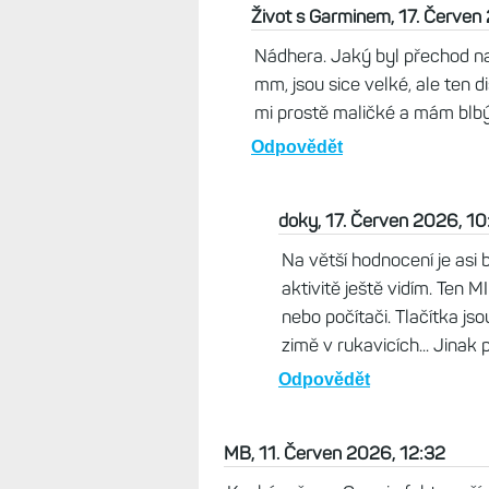
doky, 17. Červen 2026, 10:22
Potom co jsem "omylem" prodal sv
klubu s I3S 45mm v Garminu na
tam mimo jiného mají do nědele 2
Odpovědět
Život s Garminem, 17. Červen
Nádhera. Jaký byl přechod n
mm, jsou sice velké, ale ten dis
mi prostě maličké a mám blbý 
Odpovědět
doky, 17. Červen 2026, 10