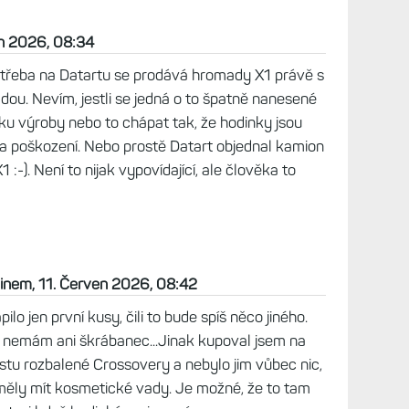
 chvíli Venu X1 tak jsem sehnal rozbalené na alza
 Červen 2026, 20:18
X1 nemám ani jeden škrábanec a to je mám
jako hlavní hodinky. Není tam kovová luneta, co
 safír zatím drží.
2026, 06:55
ez poškození, ale mám je teprve pár měsíců.
olidní build ty hodinky mají a co vydrží i bez