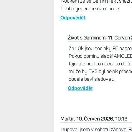
Na větší hodnocení je asi b
aktivitě ještě vidím. Ten 
nebo počítači. Tlačítka jso
zimě v rukavicích... Jinak
Odpovědět
MB, 11. Červen 2026, 12:32
Koukám že se Garmin fakt snaží z
Druhá generace už nebude.
Odpovědět
Život s Garminem, 11. Červen
Za 10k jsou hodinky FE napros
Pokud pominu slabší AMOLED, t
fajn, ale není to něco, co děl