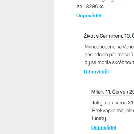
Kupoval jsem v sobotu zánovní F
zárukou a TOPO Mapou V5, kupoval
poškrábaný, ale to jsem neřešil,
vybalených z krabice a ten světlá
Odpovědět
Život s Garminem, 10. Červen
F8 Pro v čistém titanu jsou 
poškrábaný, ale ono to není ta
Odpovědět
Martin, 10. Červen 2026, 
Přesně tak, mám to stejně
mě ptal jestli je to problém
od Garminu :-) Jen jsme t