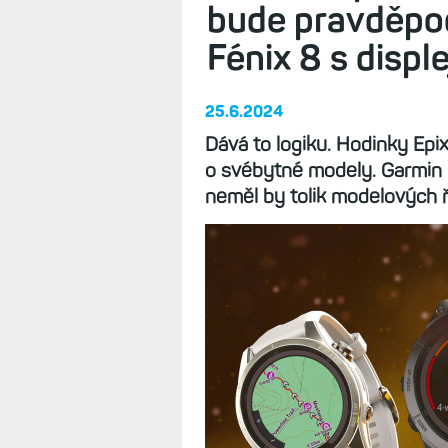
bude pravděpod
Fénix 8 s disp
25.6.2024
Dává to logiku. Hodinky Epix
o svébytné modely. Garmin b
neměl by tolik modelových 