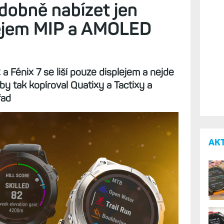
obně nabízet jen
lejem MIP a AMOLED
 a Fénix 7 se liší pouze displejem a nejde
y tak kopíroval Quatixy a Tactixy a
řad
AK