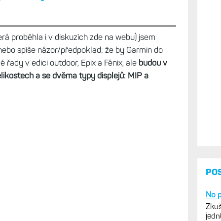
erá proběhla i v diskuzích zde na webu) jsem
 nebo spíše názor/předpoklad: že by Garmin do
řady v edici outdoor, Epix a Fénix, ale
budou v
likostech a se dvěma typy displejů: MIP a
PO
No p
Zkuš
jedn