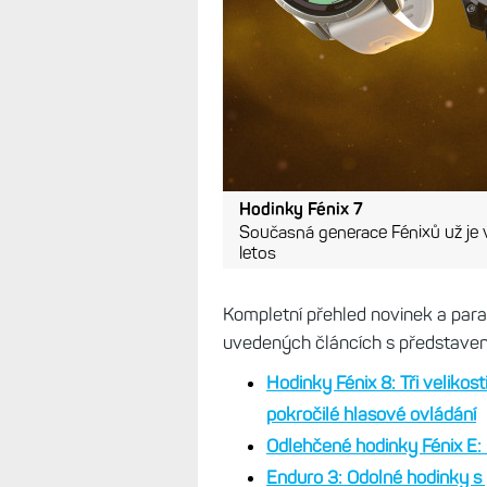
Hodinky Fénix 7
Současná generace Fénixů už je v 
letos
Kompletní přehled novinek a para
uvedených článcích s představen
Hodinky Fénix 8: Tři velikosti
pokročilé hlasové ovládání
Odlehčené hodinky Fénix E: 
Enduro 3: Odolné hodinky s 