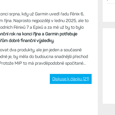
onci srpna, kdy už Garmin uvedl řadu Fénix 6,
října. Naprosto nejpozději v lednu 2025, ale to
vodních Fénixů 7 a Epixů a za mě už by to bylo
nční rok na konci října a Garmin potřebuje
ářům dobré finanční výsledky.
vat dva produkty, ale jen jeden a současně
hodně je, by měla do budoucna snadnější přechod
 Protože MIP to má pravděpodobně spočítané...
Diskuse k článku (21)