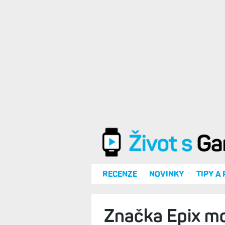
Přejít k hlavnímu obsahu
RECENZE
NOVINKY
TIPY A
Značka Epix mo