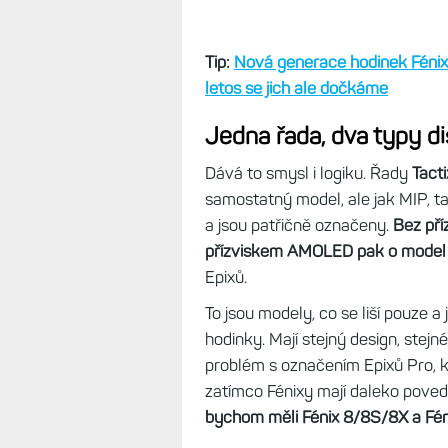
Tip:
Nová generace hodinek Fénix 
letos se jich ale dočkáme
Jedna řada, dva typy di
Dává to smysl i logiku. Řady
Tacti
samostatný model, ale jak MIP, t
a jsou patřičně označeny.
Bez pří
přízviskem AMOLED pak o model 
Epixů.
To jsou modely, co se liší pouze 
hodinky. Mají stejný design, stejn
problém s označením Epixů Pro, 
zatímco Fénixy mají daleko povede
bychom měli Fénix 8/8S/8X a F