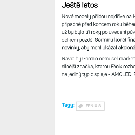
Ještě letos
Nové modely přijdou nejdříve na k
případně před koncem roku během 
už by bylo tři roky po uvedení pů
celkem pozdě.
Garminu končí fina
novinky, aby mohl ukázal akcion
Navíc by Garmin nemusel marketo
silnější značka, kterou Fénix roz
na jediný typ displeje - AMOLED.
Tagy:
FENIX 8