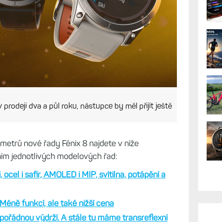
prodeji dva a půl roku, nástupce by měl přijít ještě
metrů nové řady Fénix 8 najdete v níže
ím jednotlivých modelových řad:
, ocel i safír, AMOLED i MIP, svítilna, potápění a
Méně funkcí, ale také nižší cena
pořádnou výdrží. A stále tu máme transreflexní