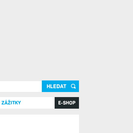
ání
ZÁŽITKY
E-SHOP