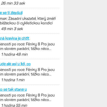
nout. Ale ta nositelnost
d
26 min 33 sek
e se ti zlepšují
ax: Zásadní ukazatel, který změří
 běžeckou či cyklistickou kondici
d
49 min 3 sek
ná kravina je chtít
enosti po roce: Fénixy 8 Pro jsou
ím slovem parádní, těžko něco
nout. Ale ta nositelnost
d
1 hodina 48 min
de ale asi u lidi, co
enosti po roce: Fénixy 8 Pro jsou
ím slovem parádní, těžko něco
nout. Ale ta nositelnost
d
1 hodina 1 min
o se tak stane u
enosti po roce: Fénixy 8 Pro jsou
ím slovem parádní, těžko něco
nout. Ale ta nositelnost
d
1 hodina 55 min