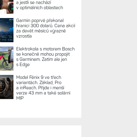
a jestli se nachází
v optimálních oblastech
Garmin poprvé překonal
hranici 300 dolarů. Cena akcií
za devět měsíců výrazně
vzrostla
Elektrokola s motorem Bosch
se konečně mohou propojit
s Garminem. Zatím ale jen
s Edge
Model Fénix 9 ve třech
variantách. Základ, Pro
a inReach. Přijde i menší
verze 43 mm a také solární
MIP