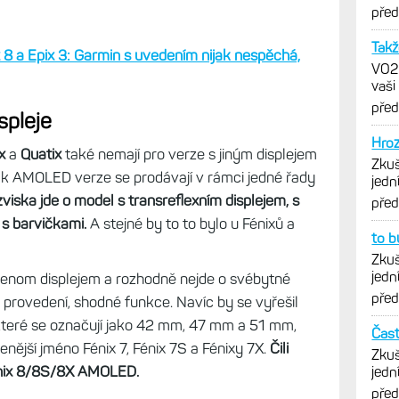
vytk
pře
Takž
8 a Epix 3: Garmin s uvedením nijak nespěchá,
VO2m
vaši
pře
spleje
Hroz
x
a
Quatix
také nemají pro verze s jiným displejem
Zkuš
ak AMOLED verze se prodávají v rámci jedné řady
jedn
vytk
zviska jde o model s transreflexním displejem, s
pře
s barvičkami.
A stejné by to to bylo u Fénixů a
to bu
Zkuš
jedn
a jenom displejem a rozhodně nejde o svébytné
vytk
pře
é provedení, shodné funkce. Navíc by se vyřešil
které se označují jako 42 mm, 47 mm a 51 mm,
Čast
nější jméno Fénix 7, Fénix 7S a Fénixy 7X.
Čili
Zkuš
énix 8/8S/8X AMOLED.
jedn
vytk
pře