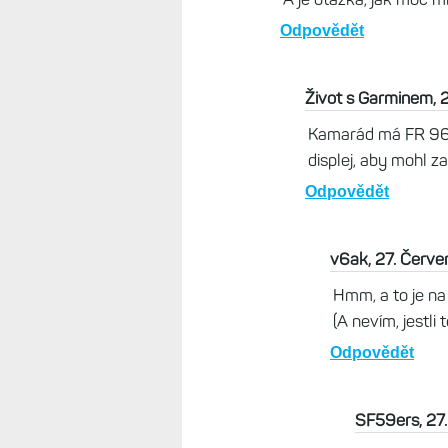
Život s Garminem, 27.
Co jsem četl, tak mic
efektivitu. Ale to uká
výdrž v aktivitě než sr
Odpovědět
v6ak, 26. Červen 2024
Pro mě je třeba rozdíl 
hodinky, mám Fenix 7S 
je 100km chůze. Při té
šetřil baterku – ve dne
Nabíjení je sice občas 
Potřebuju, aby to vydrž
jsem to měl pod 21h). 
možná i bez nabíjení. 