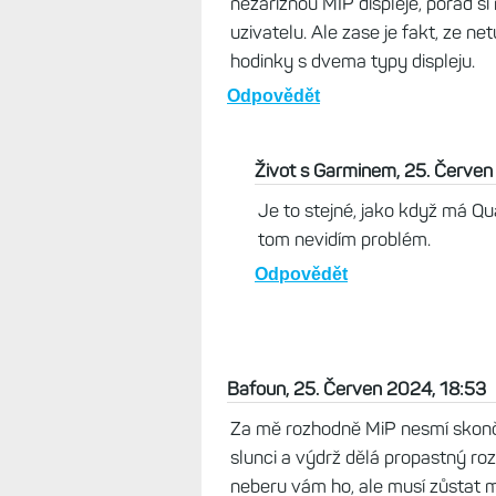
tloušťku hodinek. Endura 2 js
Odpovědět
miras, 25. Červen 2024, 20:03
Zajimave, ja jsem to spis cetl opa
Fenix ma jmeno, Fenix je legenda.
nazoru, ze novy Fenix bude vlastn
nezariznou MIP displeje, porad si
uzivatelu. Ale zase je fakt, ze n
hodinky s dvema typy displeju.
Odpovědět
Život s Garminem, 25. Červen
Je to stejné, jako když má 
tom nevidím problém.