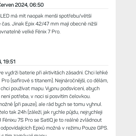
možnost výběru.
 2024, 10:43
rmin už se postupně posouvá jiným směrem. Viz
 LCD. AMOLED za mě není řešení, ale microLED
zká spotřeba, možná i solár.
:35
bu nez AMOLED. A ono vubec pri aktivitach maji
ou vydrz baterie. Mozna pro nekoho, kdo pracuje
olba. Jinak vyhrava Epix i treba vyssim rozlisenim.