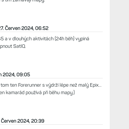
 Červen 2024, 06:50
roLED má mít naopak menší spotřebu/větší
že čas. Jinak Epix 42/47 mm mají obecně nižší
ovnatelně velké Fénix 7 Pro.
, 19:51
ve vydrži baterie při aktivitách zásadní. Chci lehké
Pro (safírové s titanem). Nejnáročnější, co dělám,
 chci používat mapu. Vypnu podsvícení, abych
 není potřeba, v noci si posvítím čelovkou.
možné (při pauze), ale rád bych se tomu vyhnul.
elo tak 24h (záleží, jak rychle půjdu, nejrychleji
U Fénixu 7S Pro se SatIQ je to reálné zvládnout
U odpovídajících Epixů možná v režimu Pouze GPS.