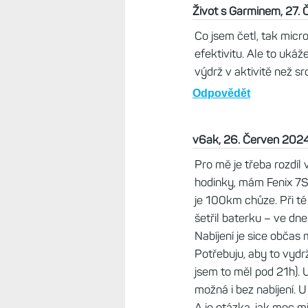
neberu vám ho, ale musí zůstat 
Odpovědět
Život s Garminem, 26. Červen
MIP neskončí jen tak, ale Ga
třeba Edge 1050 s klasickým
možná ano - jasný displej a ní
Odpovědět
Mm, 26. Červen 2024, 16
MicroLED ma vetsi spotre
Fenix i Epix temer totozn
venku, tak Fenix je lepsi v
Odpovědět