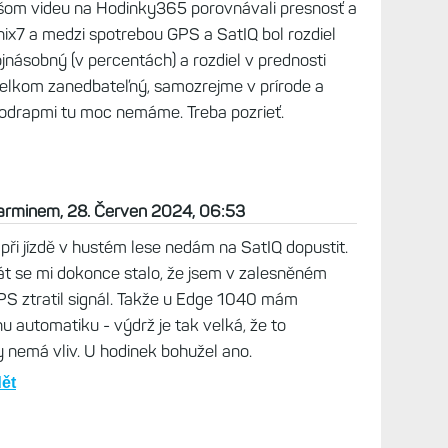
i s tím zamávají mapy.
27. Červen 2024, 06:52
a v dlouhých aktivitách (24h běh) vypíná
apnout SatIQ.
en 2024, 09:05
 tom ten Forerunner s výdrží lépe než malý Epix…
i ten kamarád používá při běhu mapy.)
. Červen 2024, 20:39