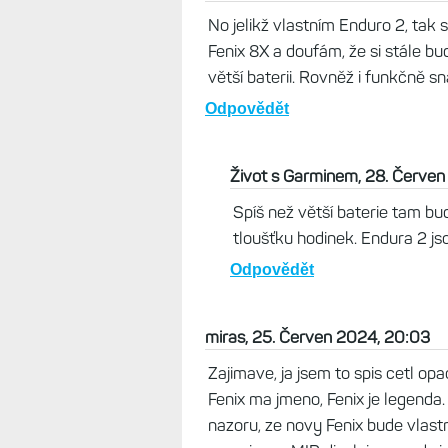
silencer, 03. Červenec 2024, 11:
V předstihu pár leaknutých info o
https://www.reddit.com/r/Garm
Odpovědět
karlos, 28. Červen 2024, 14:00
No jelikž vlastním Enduro 2, tak 
Fenix 8X a doufám, že si stále bu
větší baterii. Rovněž i funkčně 
Odpovědět
Život s Garminem, 28. Červen
Spíš než větší baterie tam bude