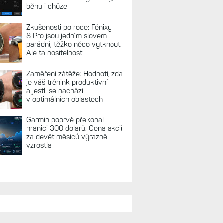
REKLAMA
TUÁLNĚ NA BLOGU
Hodinky Enduro
4 nedostanou LTE ani satelitní
komunikaci. Ty nabídne řada
Fénix 9 v edici inReach
Live Activity konečně i pro
outdoorové sporty. Mobil už