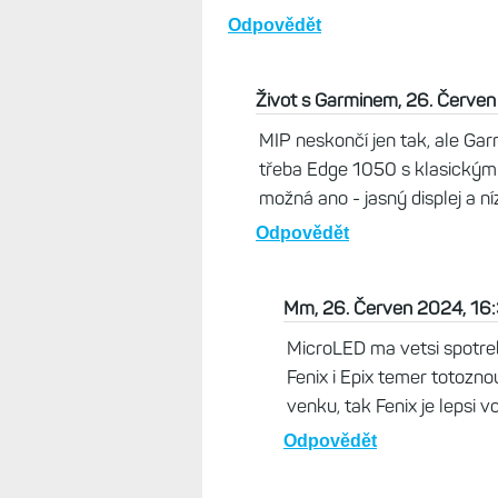
Odpovědět
Bafoun, 25. Červen 2024, 18:53
Za mě rozhodně MiP nesmí skonči
slunci a výdrž dělá propastný ro