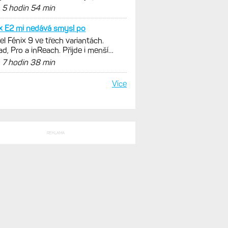
SLEDNÍ KOMENTÁŘE
ždé aktivity se to počítá
ření zátěže: Hodnotí, zda je váš
ink produktivní a jestli se nachází v