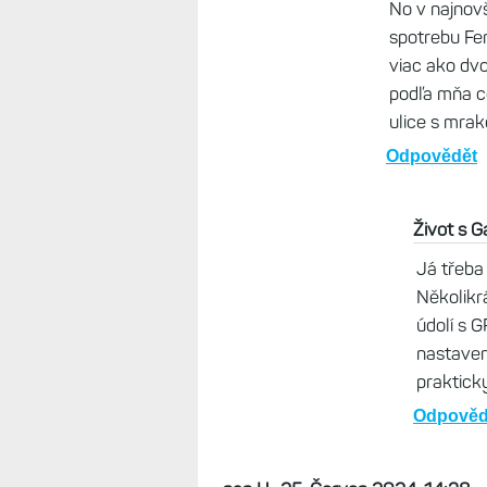
A je otázka, jak moc m
Odpovědět
Život s Garminem, 
Kamarád má FR 965 
displej, aby mohl z
Odpovědět
v6ak, 27. Červ
Hmm, a to je na
(A nevím, jestl
Odpovědět
SF59ers, 27