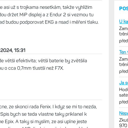
10
 Fénix 8.
in/s/2Pezcs7Co8
se asi už s trojkama nesetkám, takže vyhlížím
dou držet MiP displej a z Endur 2 si vezmou tu
snad budou podporovat EKG a nsad i měření tlaku.
 2024, 15:31
 větší efektivita; větší baterie by zvětšila