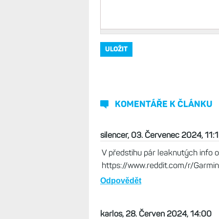
Vaše jméno, přezdívka
*
Komentář
*
KOMENTÁŘE K ČLÁNKU