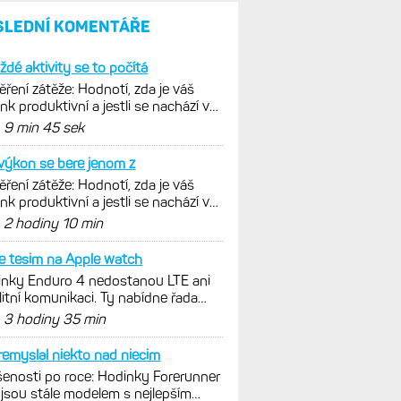
umí zrcadlit data cyklistiky,
běhu i chůze
Zkušenosti po roce: Fénixy
8 Pro jsou jedním slovem
parádní, těžko něco vytknout.
Ale ta nositelnost
Zaměření zátěže: Hodnotí, zda
je váš trénink produktivní
a jestli se nachází
v optimálních oblastech
Garmin poprvé překonal
hranici 300 dolarů. Cena akcií
za devět měsíců výrazně
vzrostla