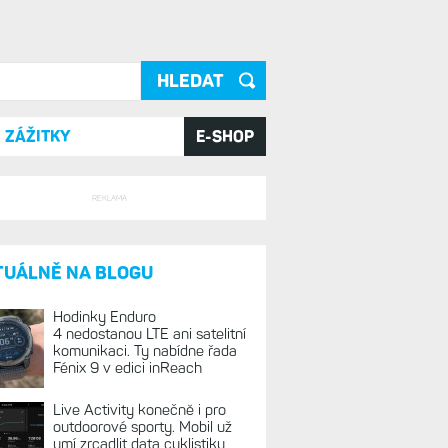
ání
ZÁŽITKY
E-SHOP