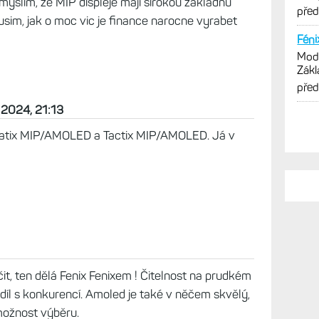
ou o cca 0,7mm tlustší než F7X.
cne, ze skonci rada Fenix. I kdyz se mi to nezda,
 Spis bych se teda vlastne taky priklanel k
e Epix. A taky si myslim, ze asi uplne jeste
 myslim, ze MIP displeje maji sirokou zakladnu
etusim, jak o moc vic je finance narocne vyrabet
PO
 2024, 21:13
U ka
Quatix MIP/AMOLED a Tactix MIP/AMOLED. Já v
Zamě
trén