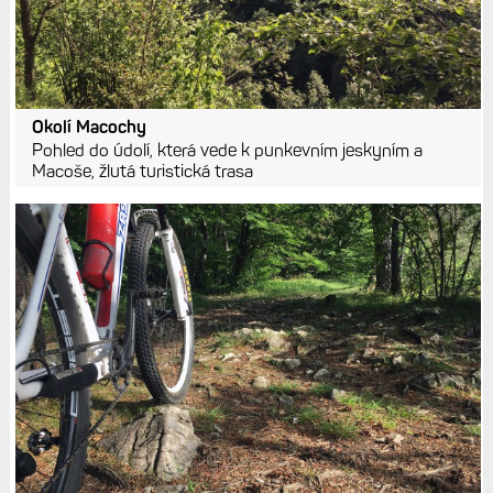
Okolí Macochy
Pohled do údolí, která vede k punkevním jeskyním a
Macoše, žlutá turistická trasa