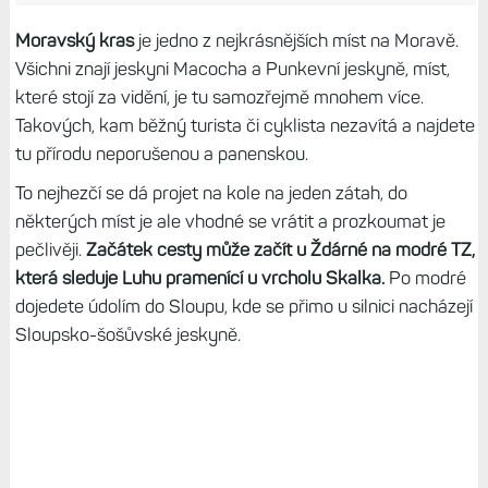
Moravský kras
je jedno z nejkrásnějších míst na Moravě.
Všichni znají jeskyni Macocha a Punkevní jeskyně, míst,
které stojí za vidění, je tu samozřejmě mnohem více.
Takových, kam běžný turista či cyklista nezavítá a najdete
tu přírodu neporušenou a panenskou.
To nejhezčí se dá projet na kole na jeden zátah, do
některých míst je ale vhodné se vrátit a prozkoumat je
pečlivěji.
Začátek cesty může začít u Ždárné na modré TZ,
která sleduje Luhu pramenící u vrcholu Skalka.
Po modré
dojedete údolím do Sloupu, kde se přimo u silnici nacházejí
Sloupsko-šošůvské jeskyně.