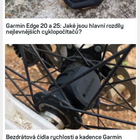
Jak dlouho vydrží cyklonavigace Edge 820 na
jedno nabití?
Garmin Edge 20 a 25: Jaké jsou hlavní rozdíly
nejlevnějších cyklopočítačů?