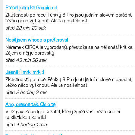
Zkušenosti po roce: Fénixy 8 Pro jsou
jedním slovem parádní, těžko něco
vytknout. Ale ta nositelnost
Zaměření zátěže: Hodnotí, zda je váš
trénink produktivní a jestli se nachází
v optimálních oblastech
Garmin poprvé překonal hranici
300 dolarů. Cena akcií za devět
měsíců výrazně vzrostla
Elektrokola s motorem Bosch se
konečně mohou propojit s Garminem.
Zatím ale jen s Edge