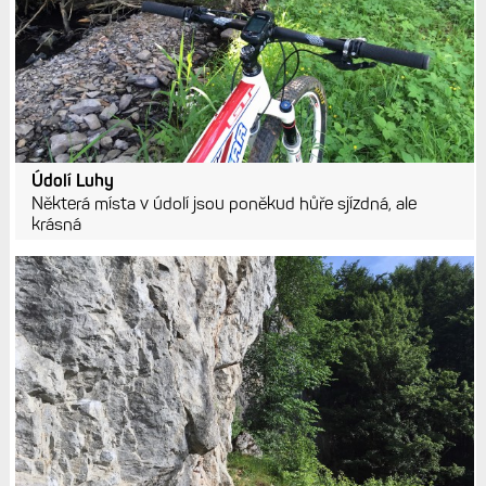
Údolí Luhy
Některá místa v údolí jsou poněkud hůře sjízdná, ale
krásná