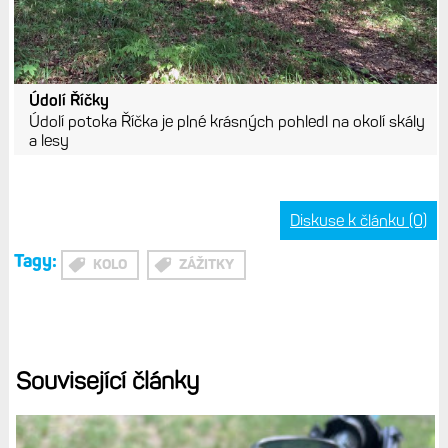
Údolí Říčky
Údolí potoka Říčka je plné krásných pohledl na okolí skály
a lesy
Diskuse k článku (0)
Tagy:
KOLO
ZÁŽITKY