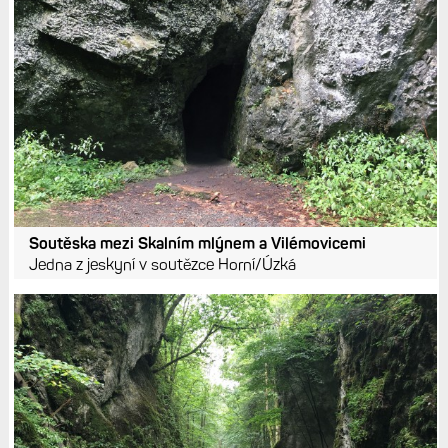
Soutěska mezi Skalním mlýnem a Vilémovicemi
Jedna z jeskyní v soutězce Horní/Úzká