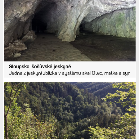
Sloupsko-šošůvské jeskyně
Jedna z jeskyní zblízka v systému skal Otec, matka a syn