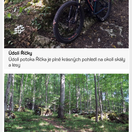
Údolí Říčky
Údolí potoka Říčka je plné krásných pohledl na okolí skály
a lesy