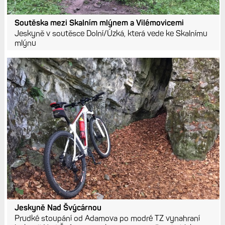
Soutěska mezi Skalním mlýnem a Vilémovicemi
Jeskyně v soutěsce Dolní/Úzká, která vede ke Skalnímu
mlýnu
Jeskyně Nad Švýcárnou
Prudké stoupání od Adamova po modré TZ vynahraní