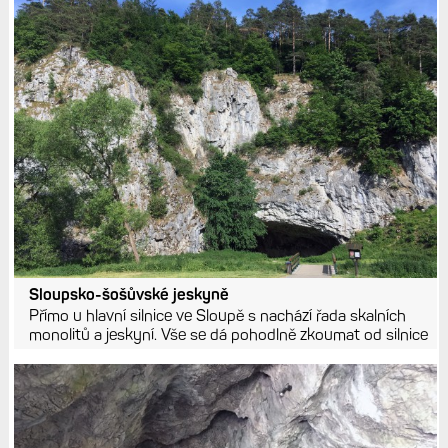
Sloupsko-šošůvské jeskyně
Přímo u hlavní silnice ve Sloupě s nachází řada skalních
monolitů a jeskyní. Vše se dá pohodlně zkoumat od silnice