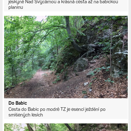
jeskyně Nad Švýcárnou a krásná cesta až na babickou
planinu
Do Babic
Cesta do Babic po modré TZ je esencí ježdění po
smíšených lesích