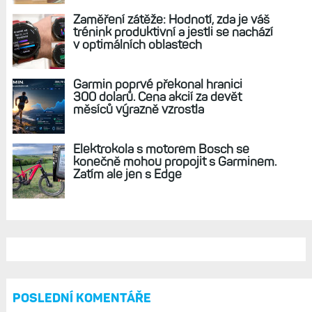
REKLAMA
AKTUÁLNĚ NA BLOGU
Live Activity konečně i pro outdoorové
sporty. Mobil už umí zrcadlit data
cyklistiky, běhu i chůze