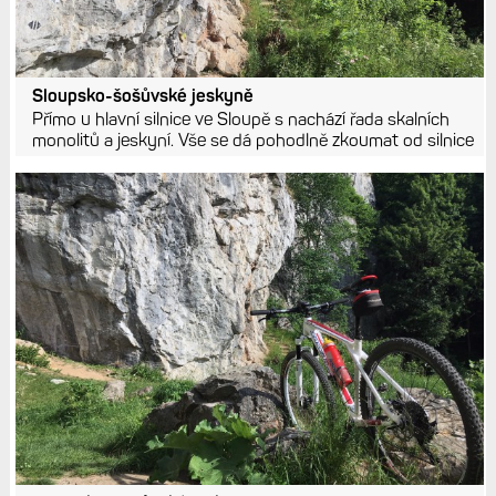
Sloupsko-šošůvské jeskyně
Přímo u hlavní silnice ve Sloupě s nachází řada skalních
monolitů a jeskyní. Vše se dá pohodlně zkoumat od silnice