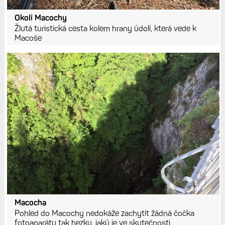
Okolí Macochy
Žlutá turistická cesta kolem hrany údolí, která vede k
Macoše
Macocha
Pohled do Macochy nedokáže zachytit žádná čočka
fotoaparátu tak hezky, jaký je ve skutečnosti