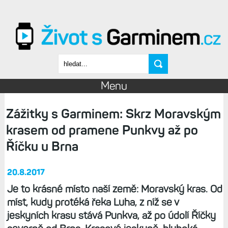
Přejít k hlavnímu obsahu
Vyhledávání
Menu
Zážitky s Garminem: Skrz Moravským
krasem od pramene Punkvy až po
Říčku u Brna
20.8.2017
Je to krásné místo naší země: Moravský kras. Od
míst, kudy protéká řeka Luha, z níž se v
jeskyních krasu stává Punkva, až po údolí Říčky