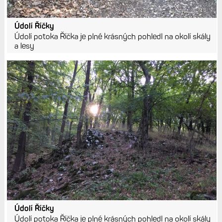
Údolí Říčky
Údolí potoka Říčka je plné krásných pohledl na okolí skály
a lesy
Údolí Říčky
Údolí potoka Říčka je plné krásných pohledl na okolí skály