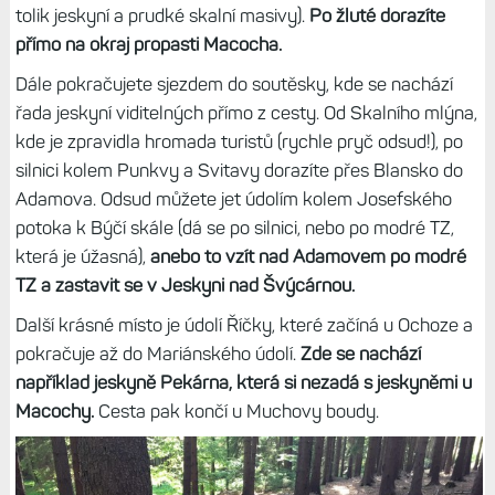
tolik jeskyní a prudké skalní masivy).
Po žluté dorazíte
přímo na okraj propasti Macocha.
Dále pokračujete sjezdem do soutěsky, kde se nachází
řada jeskyní viditelných přímo z cesty. Od Skalního mlýna,
kde je zpravidla hromada turistů (rychle pryč odsud!), po
silnici kolem Punkvy a Svitavy dorazíte přes Blansko do
Adamova. Odsud můžete jet údolím kolem Josefského
potoka k Býčí skále (dá se po silnici, nebo po modré TZ,
která je úžasná),
anebo to vzít nad Adamovem po modré
TZ a zastavit se v Jeskyni nad Švýcárnou.
Další krásné místo je údolí Říčky, které začíná u Ochoze a
pokračuje až do Mariánského údolí.
Zde se nachází
například jeskyně Pekárna, která si nezadá s jeskyněmi u
Macochy.
Cesta pak končí u Muchovy boudy.