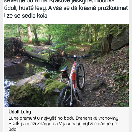
severně od Brna. Krasové jeskyně, hluboká
údolí, husté lesy. A vše se dá krásně prozkoumat
i ze se sedla kola
Údolí Luhy
Luha pramení u nejvyššího bodu Drahanské vrchoviny
Skalky a mezi Ždárnou a Vyasočany vytváří nádherné
údolí