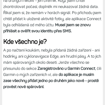
na druhých nikoliv - jen ciferník. Když jsem chtěl
zkontrolovat počasí, doplněk mi neukazoval žádná data.
Říkal jsem si, že nemám v horách signál. Po příchodu jsem
chtěl přidat k uložené aktivitě fotky, ale aplikace Connect
byla odhlášená od mého účtu.
Musel jsem se znovu
přihlásit a ověřit svou identitu přes SMS.
Kde všechno je?
A po načtení koukám, nebyla přidaná žádná zařízení - ani
hodinky, ani cyklonavigace Edge, ani hrudní pásy. A to jich
mám spárovaných okolo deseti. Jenže všechno se
přesunulo do sekce
Zaregistrováno u Garmin Connect
, čili
Garmin o mých zařízeních ví, ale
do aplikace je musím
zase všechny přidat jedno po druhém jako nové - prostě
provést nové spárování.