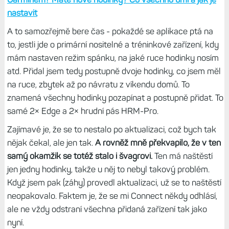
nastavit
A to samozřejmě bere čas - pokaždé se aplikace ptá na
to, jestli jde o primární nositelné a tréninkové zařízení, kdy
mám nastaven režim spánku, na jaké ruce hodinky nosím
atd. Přidal jsem tedy postupně dvoje hodinky, co jsem měl
na ruce, zbytek až po návratu z víkendu domů. To
znamená všechny hodinky pozapínat a postupně přidat. To
samé 2× Edge a 2× hrudní pás HRM-Pro.
Zajímavé je, že se to nestalo po aktualizaci, což bych tak
nějak čekal, ale jen tak.
A rovněž mně překvapilo, že v ten
samý okamžik se totéž stalo i švagrovi.
Ten má naštěstí
jen jedny hodinky, takže u něj to nebyl takový problém.
Když jsem pak (záhy) provedl aktualizaci, už se to naštěstí
neopakovalo. Faktem je, že se mi Connect někdy odhlásí,
ale ne vždy odstraní všechna přidaná zařízení tak jako
nyní.