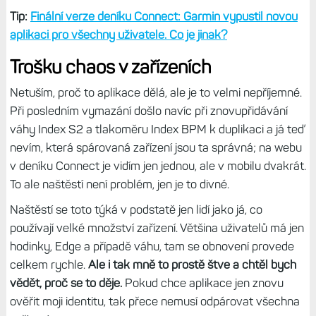
Tip:
Finální verze deníku Connect: Garmin vypustil novou
aplikaci pro všechny uživatele. Co je jinak?
Trošku chaos v zařízeních
Netuším, proč to aplikace dělá, ale je to velmi nepříjemné.
Při posledním vymazání došlo navíc při znovupřidávání
váhy Index S2 a tlakoměru Index BPM k duplikaci a já teď
nevím, která spárovaná zařízení jsou ta správná; na webu
v deníku Connect je vidím jen jednou, ale v mobilu dvakrát.
To ale naštěstí není problém, jen je to divné.
Naštěstí se toto týká v podstatě jen lidí jako já, co
používají velké množství zařízení. Většina uživatelů má jen
hodinky, Edge a případě váhu, tam se obnovení provede
celkem rychle.
Ale i tak mně to prostě štve a chtěl bych
vědět, proč se to děje.
Pokud chce aplikace jen znovu
ověřit moji identitu, tak přece nemusí odpárovat všechna