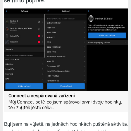
se mi to poprvé.
Connect a nespárovaná zařízení
Můj Connect poté, co jsem spároval první dvoje hodinky.
ten zbytek ještě čeká...
Byl jsem na výletě, na jedněch hodinkách puštěná aktivita,