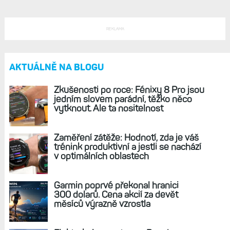
REKLAMA
AKTUÁLNĚ NA BLOGU
Zkušenosti po roce: Fénixy 8 Pro jsou
jedním slovem parádní, těžko něco
vytknout. Ale ta nositelnost
Zaměření zátěže: Hodnotí, zda je váš
trénink produktivní a jestli se nachází
v optimálních oblastech
Garmin poprvé překonal hranici
300 dolarů. Cena akcií za devět
měsíců výrazně vzrostla