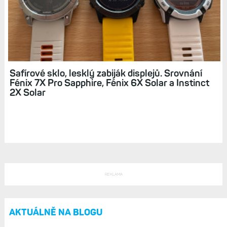
Displeje hodinek: Jaké parametry a funkce
zhoršují čitelnost a zvyšují odlesky + moje
skromné přání