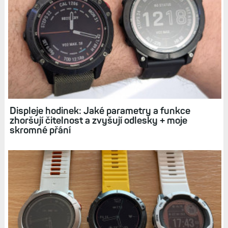
Hodinky Epix: Jak odlesky safíru dokážou
pokazit dobře čitelný displej
Věčná bolest: Proč se displeje hodinek tolik
lesknou? Které více, které méně?