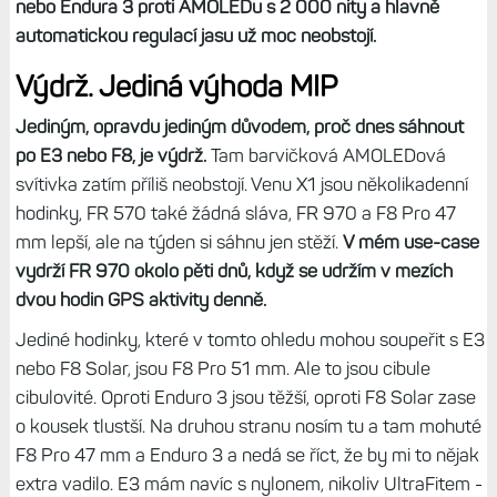
zenitem.
Další detaily:
Srovnání: Forerunner 970 vs. Enduro 3. Jaké
jsou nejlehčí mapové hodinky s displejem 1,4“ AMOLED a
MIP?
Zkrátka nemít testy hodinek jako koníčka (a tedy
možnosti vybírat si z desítky modelů, co mám doma),
rozhodně bych dnes volil některé z hodinek s novým
AMOLEDem a určitě bych se nevracel k tomu starému.
Transreflexní MIP má stále svoje kouzlo, ale
safírové F8
nebo Endura 3 proti AMOLEDu s 2 000 nity a hlavně
automatickou regulací jasu už moc neobstojí.
Výdrž. Jediná výhoda MIP
Jediným, opravdu jediným důvodem, proč dnes sáhnout
po E3 nebo F8, je výdrž.
Tam barvičková AMOLEDová
svítivka zatím příliš neobstojí. Venu X1 jsou několikadenní
hodinky, FR 570 také žádná sláva, FR 970 a F8 Pro 47