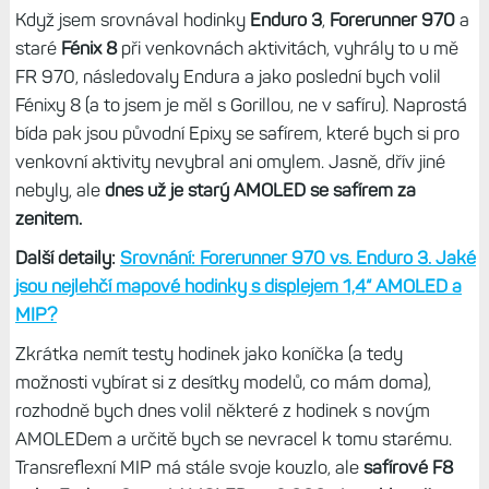
minerálním sklem a antireflexem (Gorilla Glass DX), ať už
jde o staré Fénixy 6, Forerunnery 955 čiInstincty 3 Solar.
Zejména Instincty jsou v tomto ohledu naprosto luxusní a
jsou vidět i za úplného šera,
ale kvalita zobrazení se s
AMOLEDem nedá vůbec srovnávat.
Displej MIP se safírem
je naopak často docela bída a dobře je vidět jen za jasného
dne, ideálně bezmračného.
Tip:
Hodinky Instinct 3 Solar mají nejlépe čitelný displej. Za
všech okolností. V tomto ohledu nemají konkurenci
Když jsem srovnával hodinky
Enduro 3
,
Forerunner 970
a
staré
Fénix 8
při venkovnách aktivitách, vyhrály to u mě
FR 970, následovaly Endura a jako poslední bych volil
Fénixy 8 (a to jsem je měl s Gorillou, ne v safíru). Naprostá
bída pak jsou původní Epixy se safírem, které bych si pro
venkovní aktivity nevybral ani omylem. Jasně, dřív jiné
nebyly, ale
dnes už je starý AMOLED se safírem za