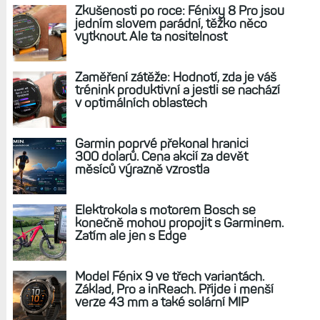
Safírové sklo, lesklý zabiják displejů. Srovnání
Fénix 7X Pro Sapphire, Fénix 6X Solar a Instinct
2X Solar