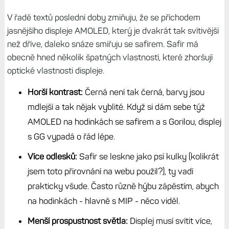
V řadě textů poslední doby zmiňuju, že se příchodem
jasnějšího displeje AMOLED, který je dvakrát tak svítivější
než dříve, daleko snáze smiřuju se safírem. Safír má
obecně hned několik špatných vlastností, které zhoršují
optické vlastnosti displeje.
Horší kontrast:
Černá není tak černá, barvy jsou
mdlejší a tak nějak vyblité. Když si dám sebe týž
AMOLED na hodinkách se safírem a s Gorilou, displej
s GG vypadá o řád lépe.
Více odlesků:
Safír se leskne jako psí kulky (kolikrát
jsem toto přirovnání na webu použil?), ty vadí
prakticky všude. Často různě hýbu zápěstím, abych
na hodinkách - hlavně s MIP - něco viděl.
Menší prospustnost světla:
Displej musí svítit více,