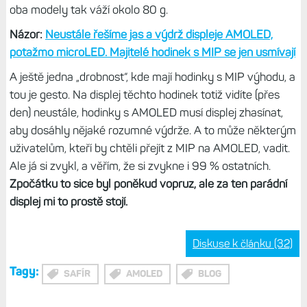
mm lepší, ale na týden si sáhnu jen stěží.
V mém use-case
vydrží FR 970 okolo pěti dnů, když se udržím v mezích
dvou hodin GPS aktivity denně.
Jediné hodinky, které v tomto ohledu mohou soupeřit s E3
nebo F8 Solar, jsou F8 Pro 51 mm. Ale to jsou cibule
cibulovité. Oproti Enduro 3 jsou těžší, oproti F8 Solar zase
o kousek tlustší. Na druhou stranu nosím tu a tam mohuté
F8 Pro 47 mm a Enduro 3 a nedá se říct, že by mi to nějak
extra vadilo. E3 mám navíc s nylonem, nikoliv UltraFitem -
oba modely tak váží okolo 80 g.
Názor:
Neustále řešíme jas a výdrž displeje AMOLED,
potažmo microLED. Majitelé hodinek s MIP se jen usmívají
A ještě jedna „drobnost“, kde mají hodinky s MIP výhodu, a
tou je gesto. Na displej těchto hodinek totiž vidíte (přes
den) neustále, hodinky s AMOLED musí displej zhasínat,
aby dosáhly nějaké rozumné výdrže. A to může některým