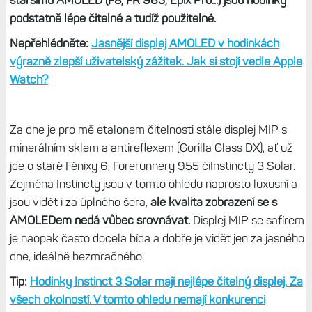
staršímu AMOLED (F8, FR 965, Epix Pro...) jsou hodinky
podstatně lépe čitelné a tudíž použitelné.
Nepřehlédněte:
Jasnější displej AMOLED v hodinkách
výrazně zlepší uživatelský zážitek. Jak si stojí vedle Apple
Watch?
Za dne je pro mě etalonem čitelnosti stále displej MIP s