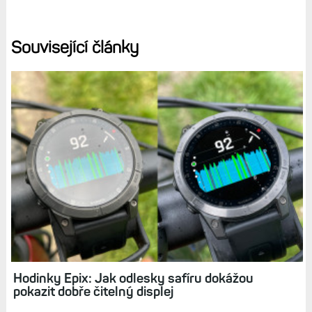
uživatelům, kteří by chtěli přejít z MIP na AMOLED, vadit.
Ale já si zvykl, a věřím, že si zvykne i 99 % ostatních.
Zpočátku to sice byl poněkud vopruz, ale za ten parádní
displej mi to prostě stojí.
Diskuse k článku (32)
Tagy:
SAFÍR
AMOLED
BLOG