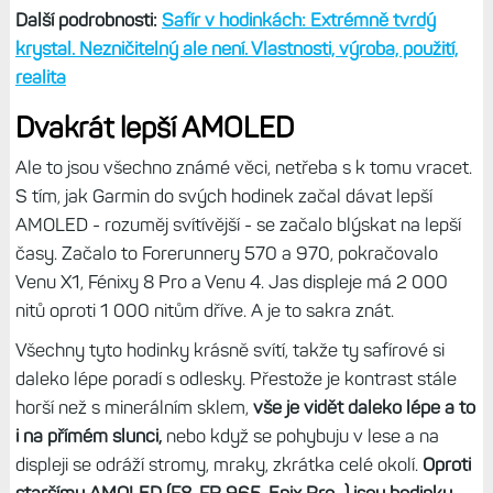
Další podrobnosti:
Safír v hodinkách: Extrémně tvrdý
krystal. Nezničitelný ale není. Vlastnosti, výroba, použití,
realita
Dvakrát lepší AMOLED
Ale to jsou všechno známé věci, netřeba s k tomu vracet.
S tím, jak Garmin do svých hodinek začal dávat lepší
AMOLED - rozuměj svítívější - se začalo blýskat na lepší
časy. Začalo to Forerunnery 570 a 970, pokračovalo
Venu X1, Fénixy 8 Pro a Venu 4. Jas displeje má 2 000
nitů oproti 1 000 nitům dříve. A je to sakra znát.
Všechny tyto hodinky krásně svítí, takže ty safírové si
daleko lépe poradí s odlesky. Přestože je kontrast stále
horší než s minerálním sklem,
vše je vidět daleko lépe a to
i na přímém slunci,
nebo když se pohybuju v lese a na
displeji se odráží stromy, mraky, zkrátka celé okolí.
Oproti