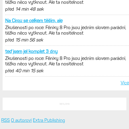
Zaměření zátěže: Hodnotí, zda je váš
trénink produktivní a jestli se nachází
v optimálních oblastech
Garmin poprvé překonal hranici
300 dolarů. Cena akcií za devět
měsíců výrazně vzrostla
Elektrokola s motorem Bosch se
konečně mohou propojit s Garminem.
Zatím ale jen s Edge
Model Fénix 9 ve třech variantách.
Základ, Pro a inReach. Přijde i menší
verze 43 mm a také solární MIP