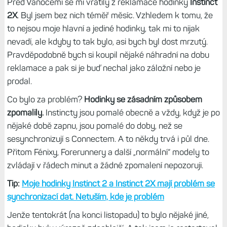
Před Vánocemi se mi vrátily z reklamace hodinky
Instinct
2X
. Byl jsem bez nich téměř měsíc. Vzhledem k tomu, že
to nejsou moje hlavní a jediné hodinky, tak mi to nijak
nevadí, ale kdyby to tak bylo, asi bych byl dost mrzutý.
Pravděpodobně bych si koupil nějaké náhradní na dobu
reklamace a pak si je buď nechal jako záložní nebo je
prodal.
Co bylo za problém?
Hodinky se zásadním způsobem
zpomalily.
Instincty jsou pomalé obecně a vždy, když je po
nějaké době zapnu, jsou pomalé do doby, než se
sesynchronizují s Connectem. A to někdy trvá i půl dne.
Přitom Fénixy, Forerunnery a další „normální“ modely to
zvládají v řádech minut a žádné zpomalení nepozoruji.
Tip:
Moje hodinky Instinct 2 a Instinct 2X mají problém se
synchronizací dat. Netuším, kde je problém
Jenže tentokrát (na konci listopadu) to bylo nějaké jiné,