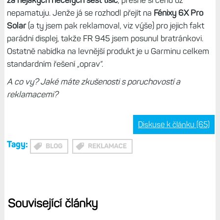
Úplně první hodinky, kde jsem řešil problém, byly
Forerunnery 935
. Tam ovšem nešlo o samovolnou
poruchu, ale jednoduše mi spadly na zem a přestalo
fungovat tlačítko Menu. Hodinky se daly používat, protože
do doplňků jsem se dostal a mohl jsem listovat shora dolů,
stejně tak jsem mohl zapínat aktivity, ale už si nic
nenastavil. V nouzi to však stačilo.
Protože to prý nešlo opravit, Garmin mi nabídl koupi
nových hodinek za sníženou cenu.
A sice Forerunnery 945
za nějakých necelých šest tisíc
, přesně si cenu už
nepamatuju. Jenže já se rozhodl přejít na
Fénixy 6X Pro
Solar
(a ty jsem pak reklamoval, viz výše) pro jejich fakt
parádní displej, takže FR 945 jsem posunul bratránkovi.
Ostatně nabídka na levnější produkt je u Garminu celkem
standardním řešení „oprav“.
A co vy? Jaké máte zkušenosti s poruchovostí a