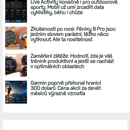
Zápisky bloggera (19): Ideální hodinky
neexistují. Které se ideálu přibližuji a jak by
vypadaly moje vysněné?