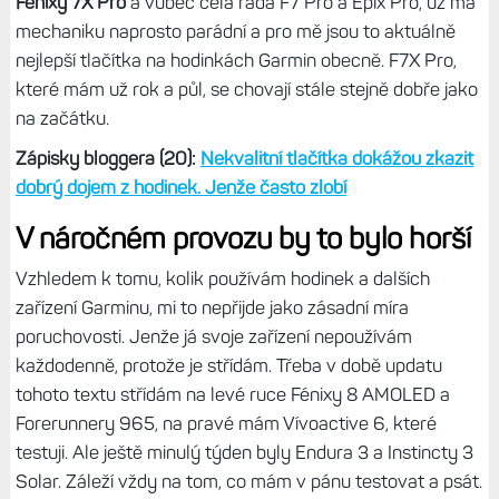
zadrhnulo v pozici zmáčknuto, takže chod se výrazně
zkrátil a zcela zmizela jakákoliv odezva. Na optimální chod
tlačítek jsem docela pes a když každé tlačítko jde jinak,
tak mi to fakt vadí. Docela hrůza je to na mých FR 255,
které zase mají výrazný dvojstisk a často se mi stane, že
zejména tlačítko Dolů nedomáčknu.
Čili u Epixů to nebyla nějaká zásadní vada, která by
znemožňovala hodinky používat, ale
když už za ně člověk
dá 22 tisíc, tak má určitá očekávání.
Nutno říct, že takové
Fénixy 7X Pro
a vůbec celá řada F7 Pro a Epix Pro, už má
mechaniku naprosto parádní a pro mě jsou to aktuálně
nejlepší tlačítka na hodinkách Garmin obecně. F7X Pro,
které mám už rok a půl, se chovají stále stejně dobře jako
na začátku.
Zápisky bloggera (20):
Nekvalitní tlačítka dokážou zkazit
dobrý dojem z hodinek. Jenže často zlobí