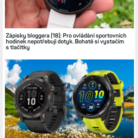
Přežil jsem svou smrt: Operace hrudníku,
protéza ascendentní aorty a doživotní omezení