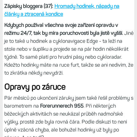
V náročném provozu by to bylo horší
Vzhledem k tomu, kolik používám hodinek a dalších
zařízení Garminu, mi to nepřijde jako zásadní míra
poruchovosti. Jenže já svoje zařízení nepoužívám
každodenně, protože je střídám. Třeba v době updatu
tohoto textu střídám na levé ruce Fénixy 8 AMOLED a
Forerunnery 965, na pravé mám Vívoactive 6, které
testuji. Ale ještě minulý týden byly Endura 3 a Instincty 3
Solar. Záleží vždy na tom, co mám v pánu testovat a psát.
Zápisky bloggera (37):
Hromady hodinek, nápady na
články a ztracená kondice
Kdybych používal všechna svoje zařízení opravdu v
režimu 24/7, tak by míra poruchovosti byla jistě vyšší.
Jiné
je to také u hodinek a cyklonavigace Edge - ta leží na
stole nebo v šuplíku a projede se na pár hodin několikrát
týdně. To samé platí pro hrudní pásy nebo cykloradar.