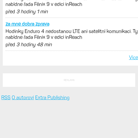
Zkušenosti po roce: Fénixy 8 Pro jsou
jedním slovem parádní, těžko něco
vytknout. Ale ta nositelnost
Zaměření zátěže: Hodnotí, zda je váš
trénink produktivní a jestli se nachází
v optimálních oblastech
Garmin poprvé překonal hranici
300 dolarů. Cena akcií za devět
měsíců výrazně vzrostla