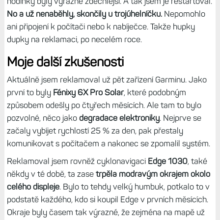
hodinky byly výrazně zdechlejší. A tak jsem je restartoval.
No a už nenaběhly, skončily u trojúhelníčku.
Nepomohlo
ani připojení k počítači nebo k nabíječce. Takže hupky
dupky na reklamaci, po necelém roce.
Moje další zkušenosti
Aktuálně jsem reklamoval už pět zařízení Garminu. Jako
první to byly
Fénixy 6X Pro Solar
, které podobným
způsobem odešly po čtyřech měsících. Ale tam to bylo
pozvolné, něco jako
degradace elektroniky
. Nejprve se
začaly vybíjet rychlostí 25 % za den, pak přestaly
komunikovat s počítačem a nakonec se zpomalil systém.
Reklamoval jsem rovněž cyklonavigaci
Edge 1030
, také
někdy v té době, ta zase
trpěla modravým okrajem okolo
celého displeje
. Bylo to tehdy velký humbuk, potkalo to v
podstatě každého, kdo si koupil Edge v prvních měsících.
Okraje byly časem tak výrazné, že zejména na mapě už