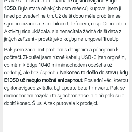
Právě se mi vrátila z reklamace
cyklonavigace Edge
1050
. Byla stará nějakých osm měsíců, kupoval jsem ji
hned po uvedení na trh. Už delší dobu měla problém se
synchronizací dat s mobilním telefonem, resp. Connectem.
Aktivity sice ukládala, ale nenačítala žádná další data z
jiných zařízení - prostě jako kdyby nefungoval TrueUp.
Pak jsem začal mít problém s dobíjením a připojením k
počítači. Zkoušel jsem různé kabely USB-C (ten orginální,
co mám k Edge 1040 mi mimochodem odešel a už
nedobíjí), ale bez úspěchu.
Nakonec to došlo do stavu, kdy
E1050 už nebylo možné ani zapnout.
Poslední věc, kterou
cyklonavigace zvládla, byl update beta firmwaru. Pak se
mimochodem rozjela i ta synchronizace, ale při pokusu o
dobití konec. Šlus. A tak putovala k prodejci.