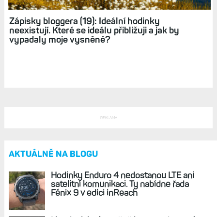
Zápisky bloggera (18): Pro ovládání sportovních
hodinek nepotřebuji dotyk. Bohatě si vystačím
s tlačítky