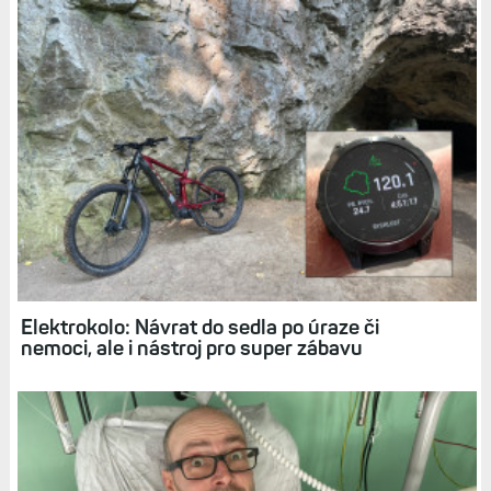
reklamacemi?
Diskuse k článku (65)
Tagy:
BLOG
REKLAMACE