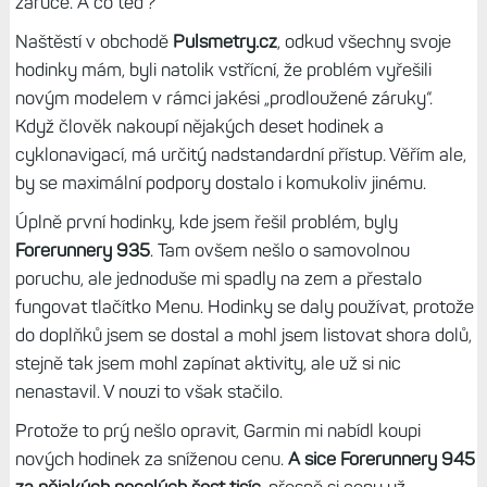
Kdežto hodinky máte na ruce furt, takže se ani nedivím, že
to zkrátka někdy nevydrží.
Opravy po záruce
Pár měsíců po ukončení záruky jsem také řešil problémy s
barometrem na
Forerunnerech 955
. Při některých
běžeckých aktivitách se neukázal průběh nadmořské
výšky, prostě zde byla rovná čára. Podle diskuzí to není
úplně vzácná chyba, ale bohužel hodinky už byly po
záruce. A co teď?
Naštěstí v obchodě
Pulsmetry.cz
, odkud všechny svoje
hodinky mám, byli natolik vstřícní, že problém vyřešili
novým modelem v rámci jakési „prodloužené záruky“.
Když člověk nakoupí nějakých deset hodinek a
cyklonavigací, má určitý nadstandardní přístup. Věřím ale,
by se maximální podpory dostalo i komukoliv jinému.