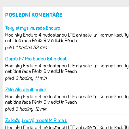
REKLAMA
AKTUÁLNĚ NA BLOGU
Hodinky Enduro 4 nedostanou LTE ani
satelitní komunikaci. Ty nabídne řada
Fénix 9 v edici inReach
Live Activity konečně i pro outdoorové
sporty. Mobil už umí zrcadlit data
cyklistiky, běhu i chůze