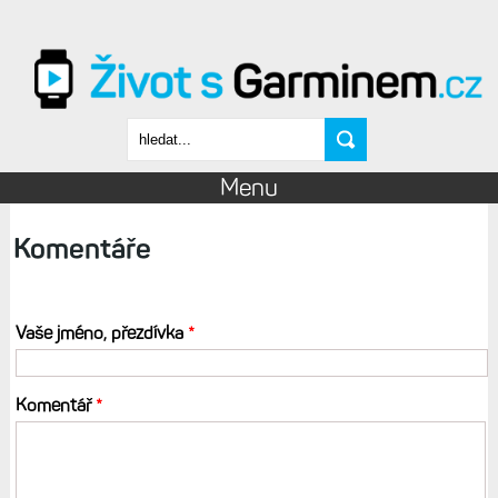
Přejít k hlavnímu obsahu
Vyhledávání
Menu
Komentáře
Vaše jméno, přezdívka
*
Komentář
*