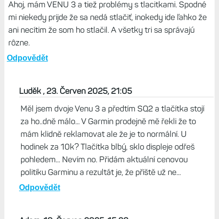
Ahoj, mám VENU 3 a tiež problémy s tlacitkami. Spodné
mi niekedy prijde že sa nedá stlačiť, inokedy ide ľahko že
ani necítim že som ho stlačil. A všetky tri sa správajú
rôzne.
Odpovědět
Luděk , 23. Červen 2025, 21:05
Měl jsem dvoje Venu 3 a předtím SQ2 a tlačítka stojí
za ho..dně málo... V Garmin prodejně mě řekli že to
mám klidně reklamovat ale že je to normální. U
hodinek za 10k? Tlačítka blbý, sklo displeje odřeš
pohledem... Nevím no. Přidám aktuální cenovou
politiku Garminu a rezultát je, že příště už ne...
Odpovědět