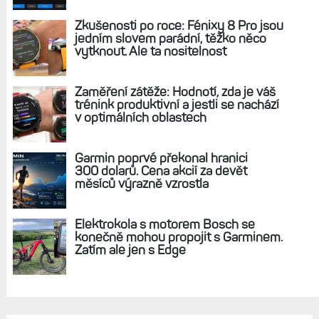
Zkušenosti po roce: Fénixy 8 Pro jsou
jedním slovem parádní, těžko něco
vytknout. Ale ta nositelnost
Zaměření zátěže: Hodnotí, zda je váš
trénink produktivní a jestli se nachází
v optimálních oblastech
Garmin poprvé překonal hranici
300 dolarů. Cena akcií za devět
měsíců výrazně vzrostla
Elektrokola s motorem Bosch se
konečně mohou propojit s Garminem.
Zatím ale jen s Edge