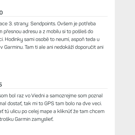
20
kace 3. strany: Sendpoints. Ovšem je potřeba
m přesnou adresu a z mobilu si to pošleš do
ci. Hodinky sami osobě to neumí, aspoň teda u
 v Garminu. Tam ti ale ani nedokáží doporučit ani
5
som bol raz vo Viedni a samozrejme som poznal
mal dostať, tak mi to GPS tam bolo na dve veci.
ť tú ulicu po celej mape a kliknúť že tam chcem
 trošku Garmin zamyslieť.