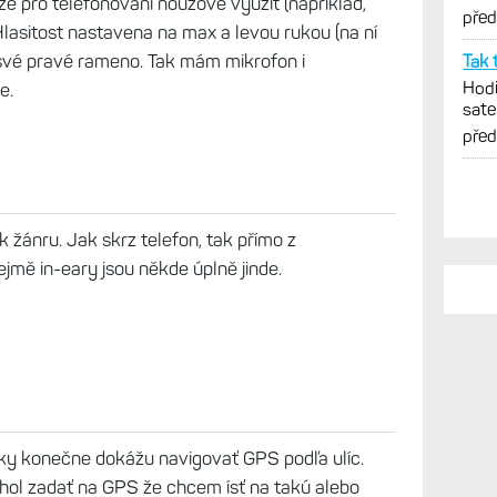
e pro telefonování nouzově využít (například,
Féni
pře
lasitost nastavena na max a levou rukou (na ní
své pravé rameno. Tak mám mikrofon i
Tak 
Hodi
e.
sate
Féni
pře
 žánru. Jak skrz telefon, tak přímo z
jmě in-eary jsou někde úplně jinde.
inky konečne dokážu navigovať GPS podľa ulíc.
hol zadať na GPS že chcem ísť na takú alebo