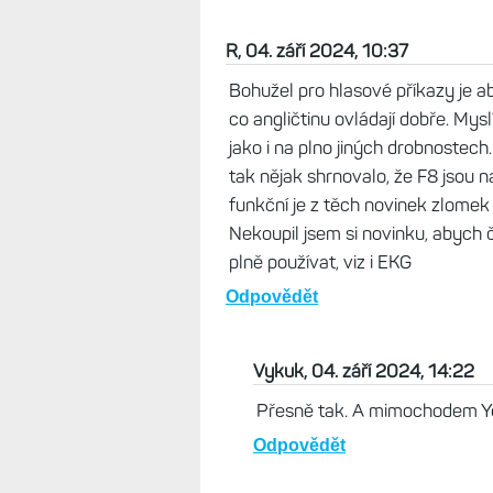
R, 04. září 2024, 10:37
Bohužel pro hlasové příkazy je ab
co angličtinu ovládají dobře. Mys
jako i na plno jiných drobnostech
tak nějak shrnovalo, že F8 jsou
funkční je z těch novinek zlomek
Nekoupil jsem si novinku, abych 
plně používat, viz i EKG
Odpovědět
Vykuk, 04. září 2024, 14:22
Přesně tak. A mimochodem You
Odpovědět