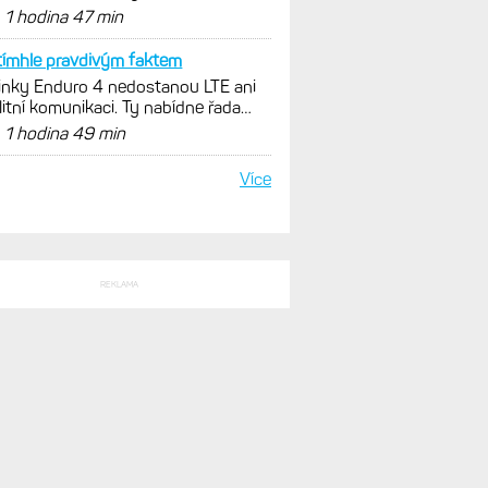
x 9 v edici inReach
d
1 hodina 47 min
tímhle pravdivým faktem
nky Enduro 4 nedostanou LTE ani
litní komunikaci. Ty nabídne řada
x 9 v edici inReach
d
1 hodina 49 min
Více
REKLAMA