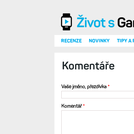
Přejít k hlavnímu obsahu
RECENZE
NOVINKY
TIPY A
Komentáře
Vaše jméno, přezdívka
*
Komentář
*