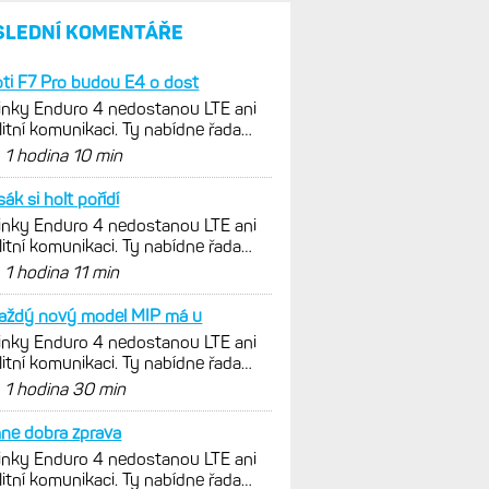
SLEDNÍ KOMENTÁŘE
ti F7 Pro budou E4 o dost
nky Enduro 4 nedostanou LTE ani
litní komunikaci. Ty nabídne řada
x 9 v edici inReach
d
1 hodina 10 min
sák si holt pořídí
nky Enduro 4 nedostanou LTE ani
litní komunikaci. Ty nabídne řada
x 9 v edici inReach
d
1 hodina 11 min
každý nový model MIP má u
nky Enduro 4 nedostanou LTE ani
litní komunikaci. Ty nabídne řada
x 9 v edici inReach
d
1 hodina 30 min
ne dobra zprava
nky Enduro 4 nedostanou LTE ani
litní komunikaci. Ty nabídne řada