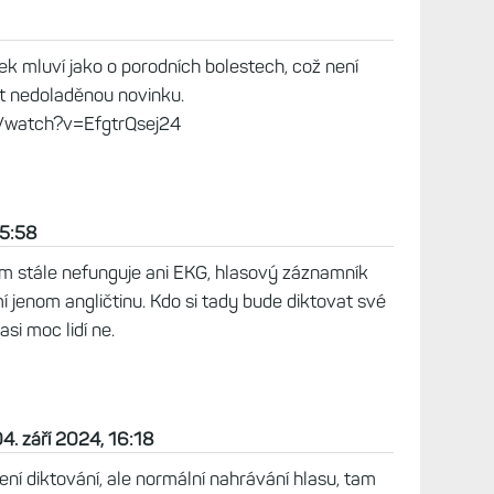
ek mluví jako o porodních bolestech, což není
it nedoladěnou novinku.
/watch?v=EfgtrQsej24
15:58
ím stále nefunguje ani EKG, hlasový záznamník
í jenom angličtinu. Kdo si tady bude diktovat své
asi moc lidí ne.
4. září 2024, 16:18
ení diktování, ale normální nahrávání hlasu, tam