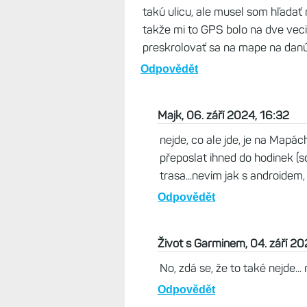
takú ulicu, ale musel som hľadať 
takže mi to GPS bolo na dve veci
preskrolovať sa na mape na danú 
Odpovědět
Majk, 06. září 2024, 16:32
nejde, co ale jde, je na Mapách 
přeposlat ihned do hodinek (sd
trasa...nevim jak s androidem,
Odpovědět
Život s Garminem, 04. září 20
No, zdá se, že to také nejde..
Odpovědět