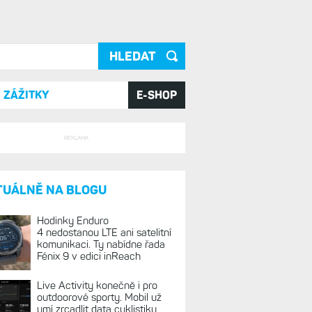
ání
ZÁŽITKY
E-SHOP
REKLAMA
TUÁLNĚ NA BLOGU
Hodinky Enduro
4 nedostanou LTE ani satelitní
komunikaci. Ty nabídne řada
Fénix 9 v edici inReach
Live Activity konečně i pro
outdoorové sporty. Mobil už
umí zrcadlit data cyklistiky,