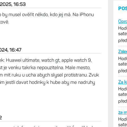
 2025, 16:53
PO
o by musel ověřit někdo, kdo jej má. Na iPhonu
Opro
tově.
Hodi
sate
Féni
pře
2024, 16:47
Zále
Hodi
k: Huawei ultimate, watch gt, apple watch 9,
sate
tost je venku takrka nepouzitelna. Male mesto,
Féni
pře
m mit ruku u ucha abych slysel protistranu. Zvuk
m jestli davat hodinky k hube aby me nadruhy
Za 
Hodi
sate
Féni
pře
za m
2
Hodi
sate