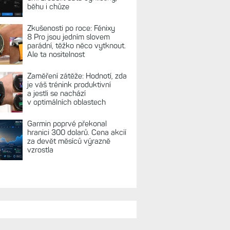
běhu i chůze
Zkušenosti po roce: Fénixy
8 Pro jsou jedním slovem
parádní, těžko něco vytknout.
Ale ta nositelnost
Zaměření zátěže: Hodnotí, zda
je váš trénink produktivní
a jestli se nachází
v optimálních oblastech
Garmin poprvé překonal
hranici 300 dolarů. Cena akcií
za devět měsíců výrazně
vzrostla