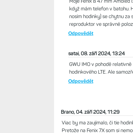
Moje Fénix 8 47 mm Amoled lz
když mám telefon v batohu. H
nosím hodinky) se chytnu za 
reproduktor ve správné poloz
Odpovědět
satai, 08. září 2024, 13:24
GWU IMO v pohodě relativně k
hodinkového LTE. Ale samozře
Odpovědět
Brano, 04. září 2024, 11:29
Viac by ma zaujímalo, či tie hod
Pretože na Fenix 7X som si nemo