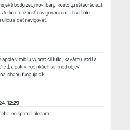
nejaké body zaujmov (bary, kostoly,reštaurácie...),
. Jediná možnosť navigovania na ulicu bolo
ulicu a dať navigovať.
apple v mibilu vybrat cil (ulici, kavárnu, atd.) a
ílet), a pak v hodinkách se hned objeví
 na iphonu funguje o.k.
24, 12:29
. nebo jen špatně hledám.