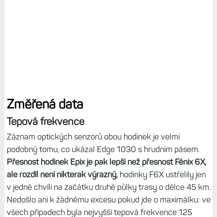
Změřená data
Tepová frekvence
Záznam optických senzorů obou hodinek je velmi
podobný tomu, co ukázal Edge 1030 s hrudním pásem.
Přesnost hodinek Epix je pak lepší než přesnost Fénix 6X,
ale rozdíl není nikterak výrazný,
hodinky F6X ustřelily jen
v jedné chvíli na začátku druhé půlky trasy o délce 45 km.
Nedošlo ani k žádnému excesu pokud jde o maximálku: ve
všech případech byla nejvyšší tepová frekvence 125