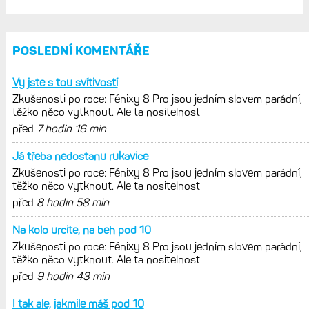
Zkušenosti po roce: Fénixy 8 Pro jsou
jedním slovem parádní, těžko něco
vytknout. Ale ta nositelnost
Zaměření zátěže: Hodnotí, zda je váš
trénink produktivní a jestli se nachází
v optimálních oblastech
Garmin poprvé překonal hranici
300 dolarů. Cena akcií za devět
měsíců výrazně vzrostla
Elektrokola s motorem Bosch se
konečně mohou propojit s Garminem.
Zatím ale jen s Edge
Model Fénix 9 ve třech variantách.
Základ, Pro a inReach. Přijde i menší
verze 43 mm a také solární MIP