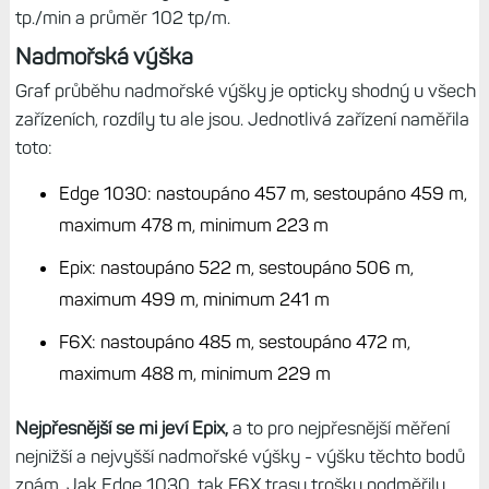
tp./min a průměr 102 tp/m.
Nadmořská výška
Graf průběhu nadmořské výšky je opticky shodný u všech
zařízeních, rozdíly tu ale jsou. Jednotlivá zařízení naměřila
toto:
Edge 1030: nastoupáno 457 m, sestoupáno 459 m,
maximum 478 m, minimum 223 m
Epix: nastoupáno 522 m, sestoupáno 506 m,
maximum 499 m, minimum 241 m
F6X: nastoupáno 485 m, sestoupáno 472 m,
maximum 488 m, minimum 229 m
Nejpřesnější se mi jeví Epix,
a to pro nejpřesnější měření
nejnižší a nejvyšší nadmořské výšky - výšku těchto bodů
znám. Jak Edge 1030, tak F6X trasu trošku podměřily.