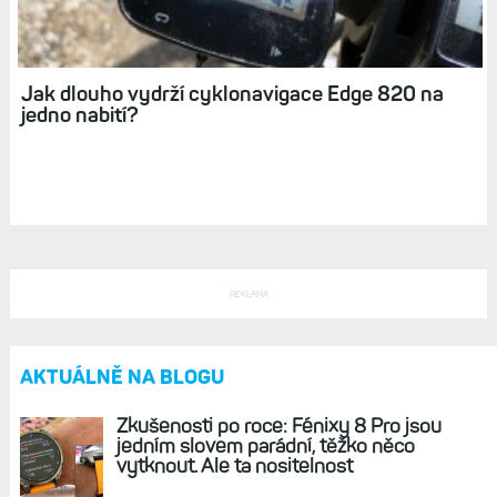
Držák na řídítka Garmin: Upevněte svoje
sportovní hodinky na kolo
Jak dlouho vydrží cyklonavigace Edge 820 na
jedno nabití?