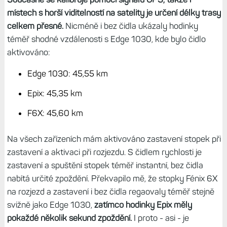
místech s horší viditelností na satelity je určení délky trasy
celkem přesné.
Nicméně i bez čidla ukázaly hodinky
téměř shodné vzdálenosti s Edge 1030, kde bylo čidlo
aktivováno:
Edge 1030: 45,55 km
Epix: 45,35 km
F6X: 45,60 km
Na všech zařízeních mám aktivováno zastavení stopek při
zastavení a aktivaci při rozjezdu. S čidlem rychlosti je
zastavení a spuštění stopek téměř instantní, bez čidla
nabítá určité zpoždění. Překvapilo mě, že stopky Fénix 6X
na rozjezd a zastavení i bez čidla regaovaly téměř stejně
svižně jako Edge 1030,
zatímco hodinky Epix měly
pokaždé několik sekund zpoždění.
I proto - asi - je