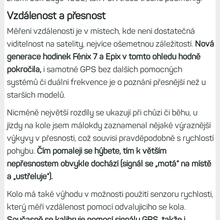
Vzdálenost a přesnost
Měření vzdálenosti je v místech, kde není dostatečná
viditelnost na satelity, nejvíce ošemetnou záležitostí.
Nová
generace hodinek Fénix 7 a Epix v tomto ohledu hodně
pokročila,
i samotné GPS bez dalších pomocných
systémů či duální frekvence je o poznání přesnější než u
starších modelů.
Nicméně největší rozdíly se ukazují při chůzi či běhu, u
jízdy na kole jsem málokdy zaznamenal nějaké výraznější
výkyvy v přesnosti, což souvisí pravděpodobně s rychlostí
pohybu.
Čím pomaleji se hýbete, tím k větším
nepřesnostem obvykle dochází (signál se „motá“ na místě
a „ustřeluje“).
Kolo má také výhodu v možnosti použití senzoru rychlosti,
který měří vzdálenost pomocí odvalujícího se kola.
Současně se kalibruje pomocí signálu GPS, takže i