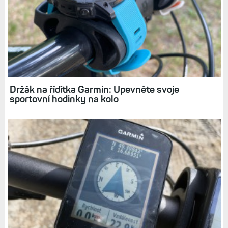
Zážitky s Garminem: Vzpomínky na zimní
ježdění s fatbikem nejen po zamrzlé řece