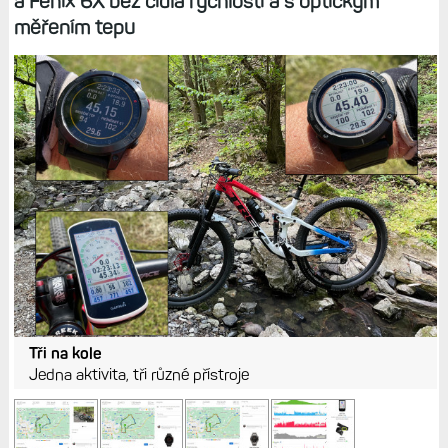
a Fénix 6X bez čidla rychlosti a s optickým
měřením tepu
Tři na kole
Jedna aktivita, tři různé přístroje