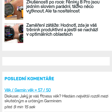
Nová generace hodinek Instinct
2 s bambilionem nových funkcí a ve dvou
velikostech