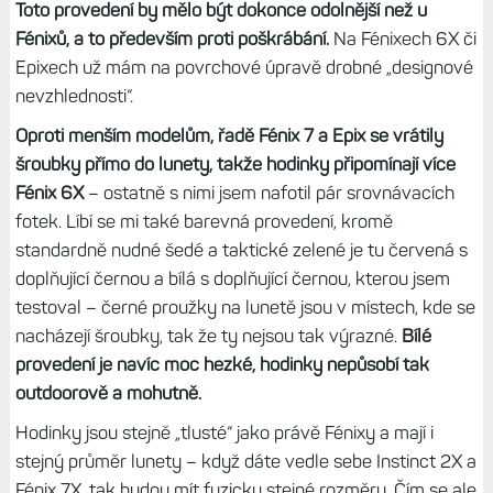
Extrémně odolné provedení
Vzhled hodinek je velmi podobný Fénixům, mají tedy velmi
širokou a mohutnou lunetu a zapuštěný displej, aby
nedošlo k náhodnému poškození. Luneta ale není ocelová
či titanová, ale polymerová vyztužená uhlíkovými vlákny.
Toto provedení by mělo být dokonce odolnější než u
Fénixů, a to především proti poškrábání.
Na Fénixech 6X či
Epixech už mám na povrchové úpravě drobné „designové
nevzhlednosti“.
Oproti menším modelům, řadě Fénix 7 a Epix se vrátily
šroubky přímo do lunety, takže hodinky připomínají více
Fénix 6X
– ostatně s nimi jsem nafotil pár srovnávacích