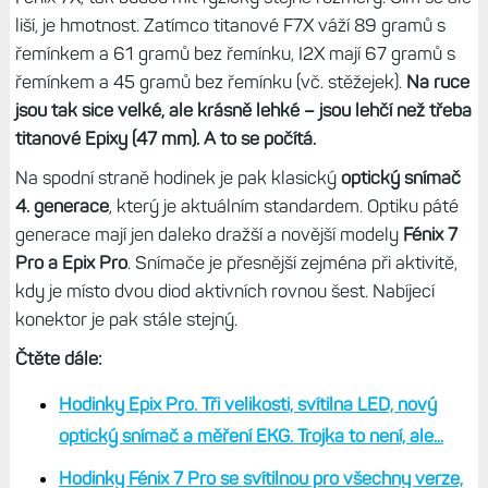
fotek. Líbí se mi také barevná provedení, kromě
standardně nudné šedé a taktické zelené je tu červená s
doplňující černou a bílá s doplňující černou, kterou jsem
testoval – černé proužky na lunetě jsou v místech, kde se
nacházejí šroubky, tak že ty nejsou tak výrazné.
Bílé
provedení je navíc moc hezké, hodinky nepůsobí tak
outdoorově a mohutně.
Hodinky jsou stejně „tlusté“ jako právě Fénixy a mají i
stejný průměr lunety – když dáte vedle sebe Instinct 2X a
Fénix 7X, tak budou mít fyzicky stejné rozměry. Čím se ale
liší, je hmotnost. Zatímco titanové F7X váží 89 gramů s
řemínkem a 61 gramů bez řemínku, I2X mají 67 gramů s
řemínkem a 45 gramů bez řemínku (vč. stěžejek).
Na ruce
jsou tak sice velké, ale krásně lehké – jsou lehčí než třeba
titanové Epixy (47 mm). A to se počítá.
Na spodní straně hodinek je pak klasický
optický snímač