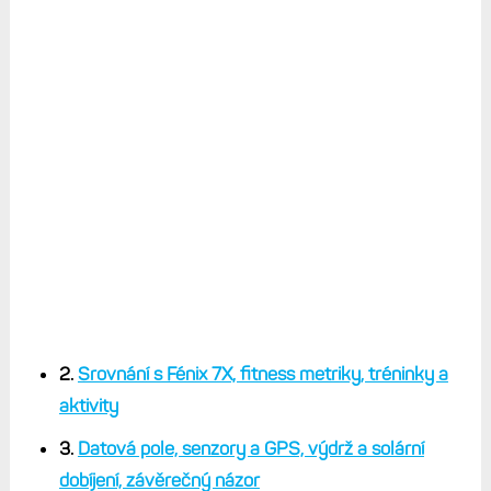
2.
Srovnání s Fénix 7X, fitness metriky, tréninky a
aktivity
3.
Datová pole, senzory a GPS, výdrž a solární
dobíjení, závěrečný názor