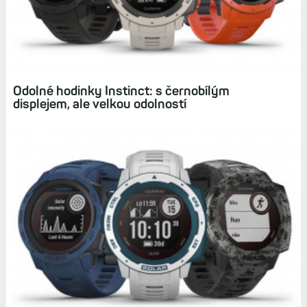
Hodinky k testu zapůjčil obchod Pulsmetry.cz
V
další kapitole
najdete srovnání s řadou Fénix 7, fitness
metriky, tréninky a základ přehled aktivit
Diskuse k článku (3)
Tagy:
INSTINCT
INSTINCT 2
INSTINCT 2X