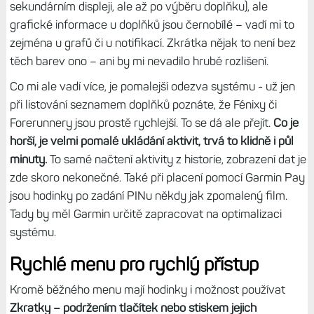
Menu a ovládání
Na první pohled je vidět, že Instincty přebírají menu z
Fénixů, jen je upravené pro černobílý displej s nízkým
rozlišením a sekundárním displejem, kde se zobrazuje
ikona dané položky v menu nebo ikona doplňku.
Ikony
totiž nejsou zobrazeny přímo na řádku s
položkou/doplňkem, což šetří místo.
Ovládání hodinek je
sakumprdum stejné a nic vás nemůže překvapit, pokud
jste už předtím nějaké tlačítkové hodinky Garminu měli.
Omezení displeje je ale celkem velké, třeba u doplňků
nejsou v náhledech vidět celé tři doplňky, ale z horního a
spodního jen část. Vybraný doplněk či položka menu se
navíc zvětší, což zlepšuje orientaci. Zajímavé je, že
prostřední doplněk nebo položka v menu (výběr) není
uprostřed jako na běžných hodinkách, ale posunutý
trochu dolů. Důvodem je sekundární displej – kdyby byla
položka uprostřed, zasahovala by do jeho prostoru.