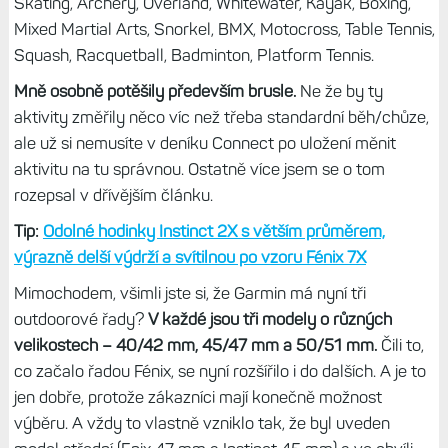
Skating, Archery, Overland, Whitewater, Kayak, Boxing,
Mixed Martial Arts, Snorkel, BMX, Motocross, Table Tennis,
Squash, Racquetball, Badminton, Platform Tennis.
Mně osobně potěšily především brusle.
Ne že by ty
aktivity změřily něco víc než třeba standardní běh/chůze,
ale už si nemusíte v deníku Connect po uložení měnit
aktivitu na tu správnou. Ostatně více jsem se o tom
rozepsal v dřívějším článku.
Tip:
Odolné hodinky Instinct 2X s větším průměrem,
výrazně delší výdrží a svítilnou po vzoru Fénix 7X
Mimochodem, všimli jste si, že Garmin má nyní tři
outdoorové řady?
V každé jsou tři modely o různých
velikostech – 40/42 mm, 45/47 mm a 50/51 mm.
Čili to,
co začalo řadou Fénix, se nyní rozšířilo i do dalších. A je to
jen dobře, protože zákazníci mají konečně možnost
výběru. A vždy to vlastně vzniklo tak, že byl uveden