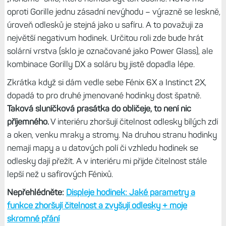
Pěkně schovaný, ale lesklý
Zmíněná velká luneta je nejen velmi odolná, ale také velmi
mohutná – je mohutnější než na Fénixech 6X/7X, a to už je
co říct. A nejen to.
Displej je zde podstatně více zapuštěný
pod úroveň lunety, odhadem dva, možná i tři milimetry,
zatímco u Fénixů se nachází jen těsně pod ní. To výrazně
snižuje riziko poškrábání krycího skla.