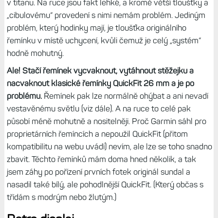
jsem do článku s prvními dojmy nafotil srovnání s Fénixy
na zábradlí, protože na stole to prostě nešlo. Je to
mimochodem stejný systém jaký používá tato řada už od
první generace.
Řemínek lze vysadit tenkou špičkou zatlačením na
stěžejku zvenku úchytů (pacek). Zpátky se už dává
poněkud hůře, ale jde to. Má klasické silikonové provedení
a s ním váží hodinky 67 gramů, tedy o 15 gramů méně než
F6X Pro Solar a dalších sedm gramů méně oproti Fénix 7X
v titanu. Na ruce jsou fakt lehké, a kromě větší tloušťky a
„cibulovému“ provedení s nimi nemám problém. Jediným
problém, který hodinky mají, je tloušťka originálního
řemínku v místě uchycení, kvůli čemuž je celý „systém“
hodně mohutný.
Ale! Stačí řemínek vycvaknout, vytáhnout stěžejku a
nacvaknout klasické řemínky QuickFit 26 mm a je po