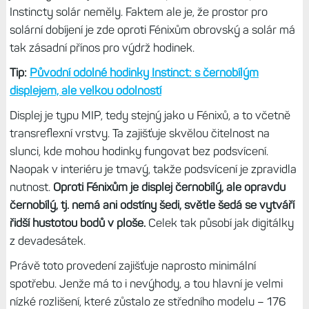
byste měli Ferrari, ale někdo vás chytnul za nárazník a
nedovolil se vám rozjet více než na padesátku. Na druhou
stranu toto úsporné provedení umožňuje hodinkám nízkou
hmotnost a současně solidní výdrž.
A právě tento zásadně odlišný displej je zásadním
poznávacím znakem řady Instinct.
Má čtvercový tvar
napasovaný do kulatého prostoru – a proto jsou lehce
ořezané rohy, aby čtverec mohl být co největší.
Nejsem si
jist, co Garmin přimělo vytvořit takový „patvar“, původně
jsem myslel, že je to kvůli větší ploše soláru, ale první
Instincty solár neměly. Faktem ale je, že prostor pro
solární dobíjení je zde oproti Fénixům obrovský a solár má
tak zásadní přínos pro výdrž hodinek.
Tip:
Původní odolné hodinky Instinct: s černobílým
displejem, ale velkou odolností
Displej je typu MIP, tedy stejný jako u Fénixů, a to včetně