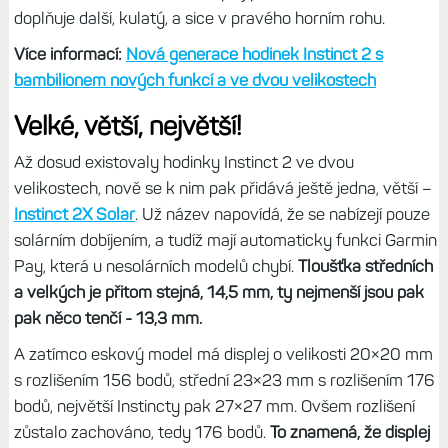
doplňuje další, kulatý, a sice v pravého horním rohu.
Více informací:
Nová generace hodinek Instinct 2 s
bambilionem nových funkcí a ve dvou velikostech
Velké, větší, největší!
Až dosud existovaly hodinky Instinct 2 ve dvou
velikostech, nově se k nim pak přidává ještě jedna, větší –
Instinct 2X Solar
. Už název napovídá, že se nabízejí pouze
solárním dobíjením, a tudíž mají automaticky funkci Garmin
Pay, která u nesolárních modelů chybí.
Tloušťka středních
a velkých je přitom stejná, 14,5 mm, ty nejmenší jsou pak
pak něco tenčí - 13,3 mm.
A zatímco eskový model má displej o velikosti 20×20 mm
s rozlišením 156 bodů, střední 23×23 mm s rozlišením 176
bodů, největší Instincty pak 27×27 mm. Ovšem rozlišení
zůstalo zachováno, tedy 176 bodů.
To znamená, že displej