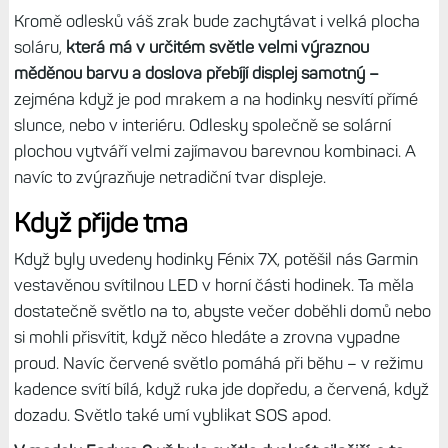
A je to dobře, protože zatímco na Fénixech máte buď
Gorilla Glass DX nebo safír, zde je pouze levnější minerální
„noname“ sklo, které nemusí být tak odolné. Navíc má
oproti Gorille jednu zásadní nevýhodu – výrazně se leskně,
úroveň odlesků je stejná jako u safíru. A to považuji za
největší negativum hodinek. Určitou roli zde bude hrát
solární vrstva (sklo je označované jako Power Glass), ale
kombinace Gorilly DX a soláru by jistě dopadla lépe.
Zkrátka když si dám vedle sebe Fénix 6X a Instinct 2X,
dopadá to pro druhé jmenované hodinky dost špatně.
Taková sluníčková prasátka do obličeje, to není nic
příjemného.
V interiéru zhoršují čitelnost odlesky bílých zdí
a oken, venku mraky a stromy. Na druhou stranu hodinky
nemají mapy a u datových polí či vzhledu hodinek se
odlesky dají přežít. A v interiéru mi přijde čitelnost stále
lepší než u safírových Fénixů.