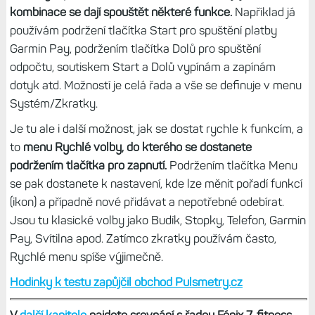
Pravdou také je, že ryze černobílé zobrazení doplňků moc
nepomáhá orientaci.
Nejenže tu nejsou ikony (jen v
sekundárním displeji, ale až po výběru doplňku), ale
grafické informace u doplňků jsou černobílé – vadí mi to
zejména u grafů či u notifikací. Zkrátka nějak to není bez
těch barev ono – ani by mi nevadilo hrubé rozlišení.
Co mi ale vadí více, je pomalejší odezva systému - už jen
při listování seznamem doplňků poznáte, že Fénixy či
Forerunnery jsou prostě rychlejší. To se dá ale přejít.
Co je
horší, je velmi pomalé ukládání aktivit, trvá to klidně i půl
minuty.
To samé načtení aktivity z historie, zobrazení dat je
zde skoro nekonečné. Také při placení pomocí Garmin Pay
jsou hodinky po zadání PINu někdy jak zpomalený film.
Tady by měl Garmin určitě zapracovat na optimalizaci
systému.