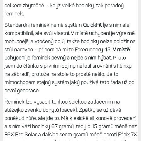
daleko lepší pocit než u mých Epixů, které mají jakýsi
„dvojstisk“ a jednak jsou hlučnější.
S řemínky je to trochu složitější
Jak už jsem naznačil, hodinky jsou si hodně podobné s
Fénix 6X a 7X, více však s F6X, protože mají šroubky
přímo v lunetě, zatímco F7X v úchytech řemínku. Ten má u
Instinctů stejnou šířku v místě uchycení, tedy 26 mm, ale
dále se lehce zužuje, takže nepůsobí tak široce jako u
Fénixů X. Což možná někteří ocení, osobně mi to přijde
celkem zbytečné – když velké hodinky, tak pořádný
řemínek.
Standardní řemínek nemá systém
QuickFit
(je s ním ale
kompatibilní), ale svůj vlastní. V místě uchycení je výrazně
mohutnější a vtočený dolů, takže hodinky nelze položit na
stůl narovno – připomíná mi to Forerunnery 45.
V místě
uchycení je řemínek pevný a nejde s ním hýbat.
Proto