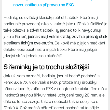
4. generace
, který je aktuálním standardem. Optiku páté
generace mají jen daleko dražší a novější modely
Fénix 7
Pro a Epix Pro
. Snímače je přesnější zejména při aktivitě,
kdy je místo dvou diod aktivních rovnou šest. Nabíjecí
konektor je pak stále stejný.
Čtěte dále:
Hodinky Epix Pro. Tři velikosti, svítilna LED, nový
optický snímač a měření EKG. Trojka to není, ale...
Hodinky Fénix 7 Pro se svítilnou pro všechny verze,
novou optikou a přípravou na EKG
Hodinky se ovládají klasicky pěticí tlačítek, které mají
podlouhlé provedení, nikoliv kulaté jako u Fénixů. Odlišná je
také odezva a zdvih tlačítek. Ty jednak tolik nevyčuhují
jako u Fénixů,
jednak mají velmi krátký zdvih a přesný stisk
s celkem tichým cvaknutím.
Celkově má z jejich mačkání