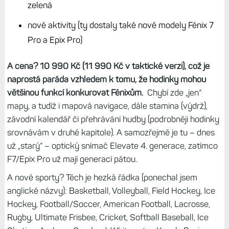
zelená
nové aktivity (ty dostaly také nové modely Fénix 7
Pro a Epix Pro)
A cena? 10 990 Kč (11 990 Kč v taktické verzi), což je
naprostá paráda vzhledem k tomu, že hodinky mohou
většinou funkcí konkurovat Fénixům.
Chybí zde „jen“
mapy, a tudíž i mapová navigace, dále stamina (výdrž),
závodní kalendář či přehrávání hudby (podrobněji hodinky
srovnávám v druhé kapitole). A samozřejmě je tu – dnes
už „starý“ – optický snímač Elevate 4. generace, zatímco
F7/Epix Pro už mají generací pátou.
A nové sporty? Těch je hezká řádka (ponechal jsem
anglické názvy): Basketball, Volleyball, Field Hockey, Ice
Hockey, Football/Soccer, American Football, Lacrosse,
Rugby, Ultimate Frisbee, Cricket, Softball Baseball, Ice