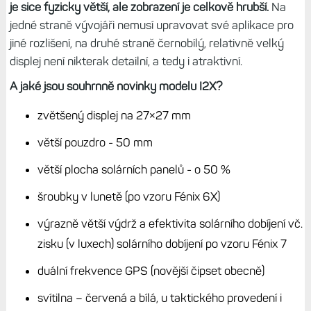
je sice fyzicky větší, ale zobrazení je celkově hrubší.
Na
jedné straně vývojáři nemusí upravovat své aplikace pro
jiné rozlišení, na druhé straně černobílý, relativně velký
displej není nikterak detailní, a tedy i atraktivní.
A jaké jsou souhrnně novinky modelu I2X?
zvětšený displej na 27×27 mm
větší pouzdro - 50 mm
větší plocha solárních panelů - o 50 %
šroubky v lunetě (po vzoru Fénix 6X)
výrazně větší výdrž a efektivita solárního dobíjení vč.
zisku (v luxech) solárního dobíjení po vzoru Fénix 7
duální frekvence GPS (novější čipset obecně)
svítilna – červená a bílá, u taktického provedení i