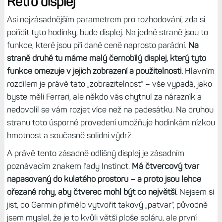
problému.
Řemínek pak lze normálně ohýbat a ani nevadí
vestavěnému světlu (viz dále). A na ruce to celé pak
působí méně mohutně a nositelněji. Proč Garmin sáhl pro
proprietárních řemíncích a nepoužil QuickFit (přitom
kompatibilitu na webu uvádí) nevím, ale lze se toho snadno
zbavit. Těchto řemínků mám doma hned několik, a tak
jsem záhy po pořízení prvních fotek originál sundal a
nasadil také bílý, ale pohodlnější QuickFit. (Který občas s
třídám s modrým nebo žlutým.)
Retro displej
Asi nejzásadnějším parametrem pro rozhodování, zda si
pořídit tyto hodinky, bude displej. Na jedné straně jsou to
funkce, které jsou při dané ceně naprosto parádní.
Na
straně druhé tu máme malý černobílý displej, který tyto
funkce omezuje v jejich zobrazení a použitelnosti.
Hlavním
rozdílem je právě tato „zobrazitelnost“ – vše vypadá, jako