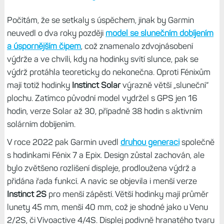
Počítám, že se setkaly s úspěchem, jinak by Garmin
neuvedl o dva roky později
model se slunečním dobíjením
a úspornějším čipem
, což znamenalo zdvojnásobení
výdrže a ve chvíli, kdy na hodinky svítí slunce, pak se
výdrž protáhla teoreticky do nekonečna. Oproti Fénixům
mají totiž hodinky
Instinct Solar
výrazně větší „sluneční“
plochu. Zatímco původní model vydržel s GPS jen 16
hodin, verze Solar až 30, případně 38 hodin s aktivním
solárním dobíjením.
V roce 2022 pak Garmin uvedl
druhou generaci
společně
s hodinkami Fénix 7 a Epix. Design zůstal zachován, ale
bylo zvětšeno rozlišení displeje, prodloužena výdrž a
přidána řada funkcí. A navíc se objevila i menší verze
Instinct 2S
pro menší zápěstí. Větší hodinky mají průměr
lunety 45 mm, menší 40 mm, což je shodné jako u Venu
2/2S, či Vívoactive 4/4S. Displej podivně hranatého tvaru