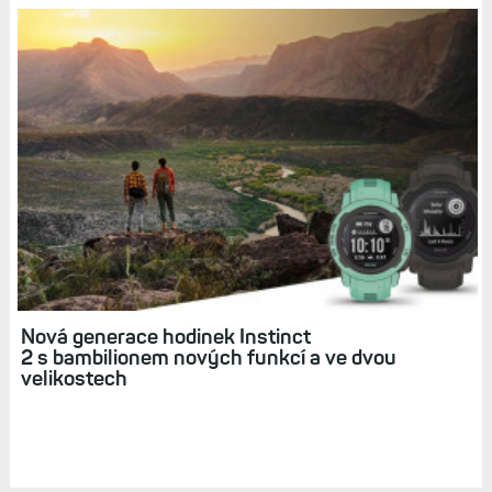
Odolné hodinky Instinct: s černobílým
displejem, ale velkou odolností
Hodinky Instinct Solar nemusíte vůbec dobíjet.
Stačí dostatek sluníčka