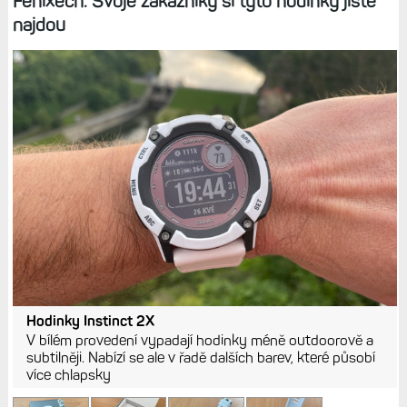
Fénixech. Svoje zákazníky si tyto hodinky jistě
najdou
Hodinky Instinct 2X
V bílém provedení vypadají hodinky méně outdoorově a
subtilněji. Nabízí se ale v řadě dalších barev, které působí
více chlapsky