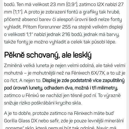
transreflexní vrstvy. Ta zajišťuje skvělou čitelnost na
slunci, kde mohou hodinky fungovat bez podsvícení.
Naopak v interiéru je tmavý, takže podsvícení je zpravidla
nutnost.
Oproti Fénixům je displej černobílý, ale opravdu
černobílý, tj. nemá ani odstíny šedi, světle šedá se vytváří
řidší hustotou bodů v ploše.
Celek tak působí jak digitálky
z devadesátek.
Právě toto provedení zajišťuje naprosto minimální
spotřebu. Jenže má to i nevýhody, a tou hlavní je velmi
nízké rozlišení, které zůstalo ze středního modelu – 176
bodů. Ten má velikost 23 mm (0,9“), zatímco I2X nabízí 27
mm (1,1“). A proto je zobrazení fontů a grafiky tak hrubé,
přičemž absencí barev či alespoň úrovní šedi nelze fonty
vyhladit. Přitom Forerunner 255 na stejně velkém displeji
o velikosti 1,1“ nabízí jednak 216 bodů, jednak má barvy,
takže fonty je možno vyhladit a celek tak působí lépe.