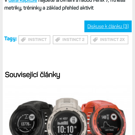
Rychlé menu pro rychlý přístup
Kromě běžného menu mají hodinky i možnost používat
Zkratky
– podržením tlačítek nebo stiskem jejich
kombinace se dají spouštět některé funkce.
Například já
používám podržení tlačítka Start pro spuštění platby
Garmin Pay, podržením tlačítka Dolů pro spuštění
odpočtu, soutiskem Start a Dolů vypínám a zapínám
dotyk atd. Možností je celá řada a vše se definuje v menu
Systém/Zkratky.
Je tu ale i další možnost, jak se dostat rychle k funkcím, a
to
menu Rychlé volby, do kterého se dostanete
podržením tlačítka pro zapnutí.
Podržením tlačítka Menu
se pak dostanete k nastavení, kde lze měnit pořadí funkcí
(ikon) a případně nové přidávat a nepotřebné odebírat.
Jsou tu klasické volby jako Budík, Stopky, Telefon, Garmin
Pay, Svítilna apod. Zatímco zkratky používám často,
Rychlé menu spíše výjimečně.