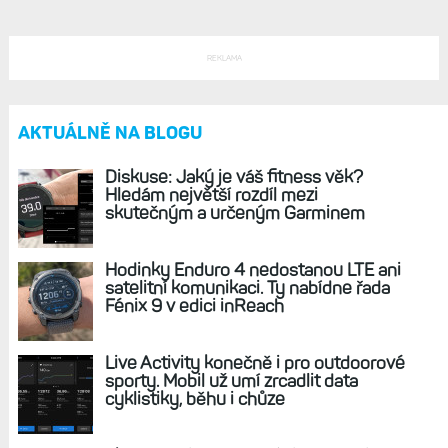
Odolné hodinky Instinct 2 ve dvou velikostech
vč. solárního nabíjení