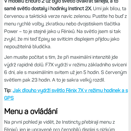
Nepřehlédněte:
Displeje hodinek: Jaké parametry a
funkce zhoršují čitelnost a zvyšují odlesky + moje
skromné přání
Kromě odlesků váš zrak bude zachytávat i velká plocha
soláru,
která má v určitém světle velmi výraznou
měděnou barvu a doslova přebíjí displej samotný –
zejména když je pod mrakem a na hodinky nesvítí přímé
slunce, nebo v interiéru. Odlesky společně se solární
plochou vytváří velmi zajímavou barevnou kombinaci. A
navíc to zvýrazňuje netradiční tvar displeje.
Když přijde tma
Když byly uvedeny hodinky Fénix 7X, potěšil nás Garmin
vestavěnou svítilnou LED v horní části hodinek. Ta měla
dostatečně světlo na to, abyste večer doběhli domů nebo
si mohli přisvítit, když něco hledáte a zrovna vypadne
proud. Navíc červené světlo pomáhá při běhu – v režimu