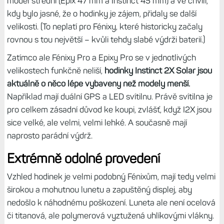
model střední (Epix 47 mm a Instinct 45 mm) a ve chvíli,
kdy bylo jasné, že o hodinky je zájem, přidaly se další
velikosti. (To neplatí pro Fénixy, které historicky začaly
rovnou s tou největší – kvůli tehdy slabé výdrži baterií.)
Zatímco ale Fénixy Pro a Epixy Pro se v jednotlivých
velikostech funkčně neliší,
hodinky Instinct 2X Solar jsou
aktuálně o něco lépe vybaveny než modely menší.
Například mají duální GPS a LED svítilnu. Právě svítilna je
pro celkem zásadní důvod ke koupi, zvlášť, když I2X jsou
sice velké, ale velmi, velmi lehké. A současně mají
naprosto parádní výdrž.