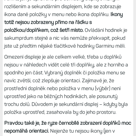
kadence svítí bílá, když ruka jde dopředu, a červená, když
dozadu. Světlo také umí vyblikat SOS apod.
V modelu Enduro 2 už bylo světlo dvakrát silnější, a to
samé světlo dostaly i hodinky Instinct 2X.
Umí jak bílou, ta
červenou a taktická verze navíc zelenou. Pustíte ho buď z
menu rychlé volby, zkratkou nebo dvojstiskem tlačítka
Power – to je stejné jako u Fénixů. Na světlo jsem si tak
zvykl, že mi teď Epixy se svítícím displejem přijdou jako
nepoužitelná bludička.
Jen musíte počítat s tím, že při maximální intenzitě jde
výdrž rapidně dolů. F7X vydrží v režimu základního svícení
6 dní, ale s maximálním svitem už jen 5 hodin. S červeným
světlem pak 23 hodin. A to je sakra velký rozdíl.
Tip:
Jak dlouho vydrží světlo Fénix 7X v režimu hodinek a s
GPS