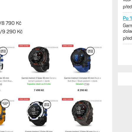
pře
Po 1
/8 790 Kč
Garm
dola
/9 290 Kč
výra
pře