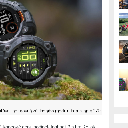
stávají na úroveň základního modelu Forerunner 170
 koncové ceny hodinek Instinct 3 s tím, že jak