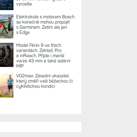
vzrostla
Elektrokola s motorem Bosch
se konečně mohou propojit
s Garminem. Zatím ale jen
s Edge
Model Fénix 9 ve třech
variantách. Základ, Pro
a inReach. Přijde i menší
verze 43 mm a také solární
MIP
VO2max: Zásadní ukazatel,
který změří vaši běžeckou či
cyklistickou kondici