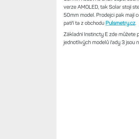
verze AMOLED, tak Solar stojí s
50mm model. Prodejci pak mají cen
patří ta z obchodu
Pulsmetry.cz
.
Základní Instincty E zde můžete p
jednotlivých modelů řady 3 jsou ná