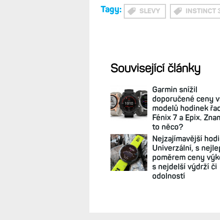
Tagy:
SLEVY
INSTINCT 
Související články
Garmin snížil
doporučené ceny 
modelů hodinek řa
Fénix 7 a Epix. Zn
to něco?
Nejzajímavější hodi
Univerzální, s nejl
poměrem ceny výk
s nejdelší výdrží či
odolností