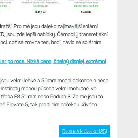
ažší. Pro mě jsou daleko zajímavější solární
 jsou zde lepší nabídky. Černobílý transreflexní
unci, což se zrovna teď, hodí, navíc se solárním
.
ar po roce. Nízká cena, čitelný displej, extrémní
jsou velmi lehké a 50mm model dokonce o něco
í Instincty mohou působit velmi mohutně, ve
ž třeba F8 51 mm nebo Endura 3. Za mě jsou to
č Elevate 5, tak pro ti nim neřeknu křivého
Diskuse k článku (25)