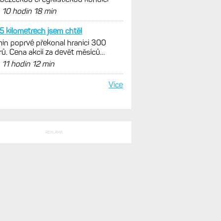
d
10 hodin 18 min
5 kilometrech jsem chtěl
in poprvé překonal hranici 300
rů. Cena akcií za devět měsíců
zně vzrostla
d
11 hodin 12 min
Více
REKLAMA