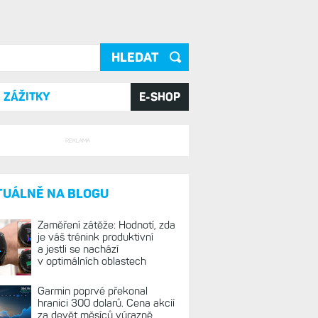
ání
ZÁŽITKY
E-SHOP
REKLAMA
TUÁLNĚ NA BLOGU
Zaměření zátěže: Hodnotí, zda
je váš trénink produktivní
a jestli se nachází
v optimálních oblastech
Garmin poprvé překonal
hranici 300 dolarů. Cena akcií
za devět měsíců výrazně