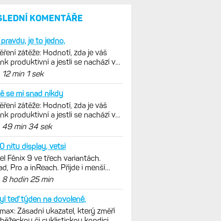
SLEDNÍ KOMENTÁŘE
pravdu, je to jedno,
ření zátěže: Hodnotí, zda je váš
ink produktivní a jestli se nachází v
málních oblastech
d
12 min 1 sek
ě se mi snad nikdy
ření zátěže: Hodnotí, zda je váš
ink produktivní a jestli se nachází v
málních oblastech
d
49 min 34 sek
 nitu display, vetsi
l Fénix 9 ve třech variantách.
ad, Pro a inReach. Přijde i menší
e 43 mm a také solární...
d
8 hodin 25 min
yl teď týden na dovolené,
ax: Zásadní ukazatel, který změří
 běžeckou či cyklistickou kondici