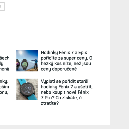
3
Hodinky Fénix 7 a Epix
všech
pořídíte za super ceny. O
dy
hezký kus níže, než jsou
amená
ceny doporučené
nky:
Vyplatí se pořídit starší
epším
hodinky Fénix 7 a ušetřit,
onu,
nebo koupit nové Fénix
7 Pro? Co získáte, či
ztratíte?