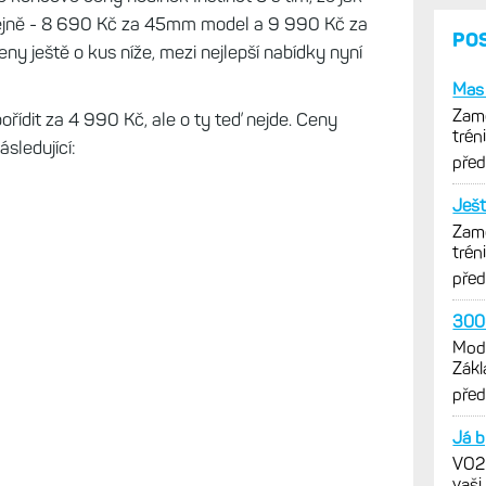
tejně - 8 690 Kč za 45mm model a 9 990 Kč za
PO
y ještě o kus níže, mezi nejlepší nabídky nyní
Mas 
Zamě
ořídit za 4 990 Kč, ale o ty teď nejde. Ceny
trén
sledující:
opti
pře
Ješt
Zamě
trén
opti
pře
3000
Mode
Zákl
verz
pře
Já b
VO2m
vaši