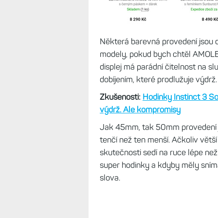
Některá barevná provedení jsou dr
modely, pokud bych chtěl AMOLED,
displej má parádní čitelnost na sl
dobíjením, které prodlužuje výdrž
Zkušenosti:
Hodinky Instinct 3 Sol
výdrž. Ale kompromisy
Jak 45mm, tak 50mm provedení 
tenčí než ten menší. Ačkoliv větš
skutečnosti sedí na ruce lépe ne
super hodinky a kdyby měly sníma
slova.