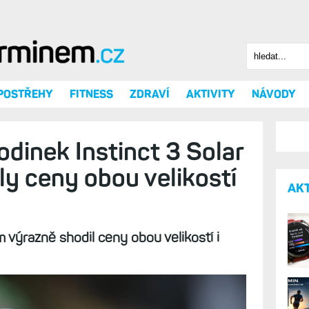
Hledat
Vyhledáv
 POSTŘEHY
FITNESS
ZDRAVÍ
AKTIVITY
NÁVODY
odinek Instinct 3 Solar
ly ceny obou velikostí
AK
výrazně shodil ceny obou velikostí i