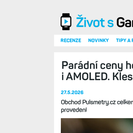
Přejít k hlavnímu obsahu
RECENZE
NOVINKY
TIPY A
Parádní ceny h
i AMOLED. Kles
27.5.2026
Obchod Pulsmetry.cz celkem 
provedení