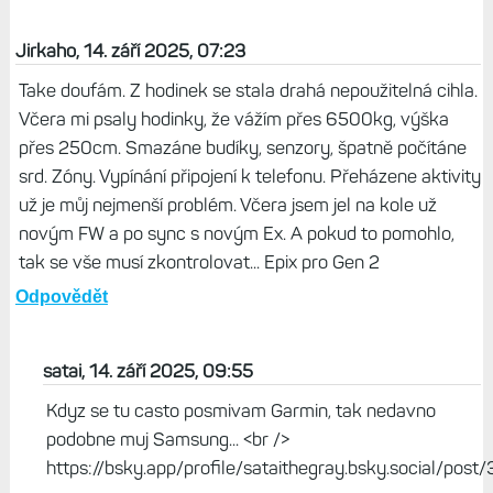
Jirkaho, 14. září 2025, 07:23
Take doufám. Z hodinek se stala drahá nepoužitelná cihla.
Včera mi psaly hodinky, že vážím přes 6500kg, výška
přes 250cm. Smazáne budíky, senzory, špatně počítáne
srd. Zóny. Vypínání připojení k telefonu. Přeházene aktivity
už je můj nejmenší problém. Včera jsem jel na kole už
novým FW a po sync s novým Ex. A pokud to pomohlo,
tak se vše musí zkontrolovat... Epix pro Gen 2
Odpovědět
satai, 14. září 2025, 09:55
Kdyz se tu casto posmivam Garmin, tak nedavno
podobne muj Samsung... <br />
https://bsky.app/profile/sataithegray.bsky.social/post