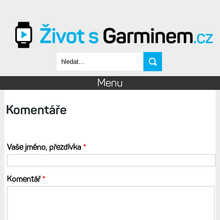
Přejít k hlavnímu obsahu
Vyhledávání
Menu
Komentáře
Vaše jméno, přezdívka
*
Komentář
*