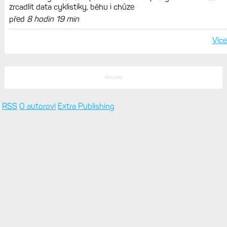
POSLEDNÍ KOMENTÁŘE
Plně chápu. Zkusit jsem to
Zkušenosti po roce: Fénixy 8 Pro jsou jedním slovem parádní,
těžko něco vytknout. Ale ta nositelnost
před
1 hodina 18 min
Jsou hodinky, co si hodlám
Zkušenosti po roce: Fénixy 8 Pro jsou jedním slovem parádní,
těžko něco vytknout. Ale ta nositelnost
před
1 hodina 49 min
Dobrý den, nemáte v plánu
Zkušenosti po roce: Fénixy 8 Pro jsou jedním slovem parádní,
těžko něco vytknout. Ale ta nositelnost
před
2 hodiny 40 min
Na uplnom zaciatku
Live Activity konečně i pro outdoorové sporty. Mobil už umí