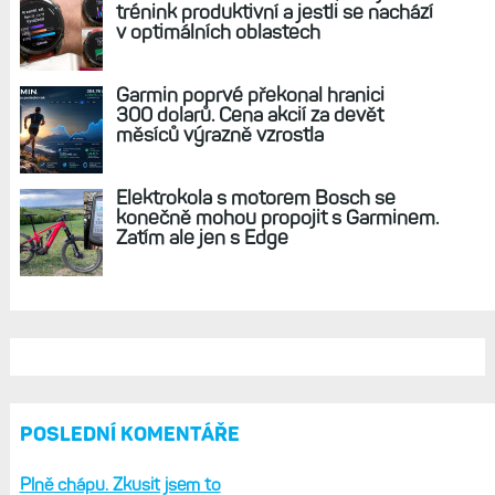
AKTUÁLNĚ NA BLOGU
Live Activity konečně i pro outdoorové
sporty. Mobil už umí zrcadlit data
cyklistiky, běhu i chůze
Zkušenosti po roce: Fénixy 8 Pro jsou
jedním slovem parádní, těžko něco
vytknout. Ale ta nositelnost
Zaměření zátěže: Hodnotí, zda je váš
trénink produktivní a jestli se nachází
v optimálních oblastech
Garmin poprvé překonal hranici
300 dolarů. Cena akcií za devět
měsíců výrazně vzrostla
Elektrokola s motorem Bosch se
konečně mohou propojit s Garminem.