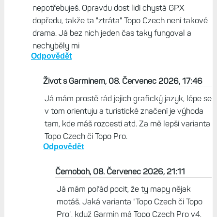
nepotřebuješ. Opravdu dost lidí chystá GPX
dopředu, takže ta "ztráta" Topo Czech není takové
drama. Já bez nich jeden čas taky fungoval a
nechyběly mi
Odpovědět
Život s Garminem, 08. Červenec 2026, 17:46
Já mám prostě rád jejich grafický jazyk, lépe se
v tom orientuju a turistické značení je výhoda
tam, kde máš rozcestí atd. Za mě lepší varianta
Topo Czech či Topo Pro.
Odpovědět
Černoboh, 08. Červenec 2026, 21:11
Já mám pořád pocit, že ty mapy nějak
motáš. Jaká varianta "Topo Czech či Topo
Pro", když Garmin má Topo Czech Pro v4,