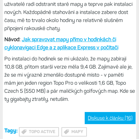
uživatelé radí odstranit staré mapy a teprve pak instalaci
nových. Každopádně stahování a instalace zabere dost
času, mě to trvalo okolo hodiny na relativně slušném
připojení rakouské chaty.
Návod:
Jak spravovat mapy přímo v hodinkách či
cyklonavigaci Edge a z aplikace Express v počítači
Po instalaci do hodinek se mi ukázalo, že mapy zabírají
10,8 GB, přitom starší verze měla 9,4 GB. Zajímavé ale je,
že se mi výrazně zmenšilo dostupné místo - v paměti
mám jen jeden region Topo Pro o velikosti 1,6 GB, Topo
Czech 5 (550 MB) a pár maličkých golfových map. Kde se
ty gigabajty ztratily, netuším.
Diskuse k článku (16)
Tagy:
TOPO ACTIVE
MAPY