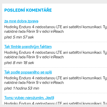
trénink produktivní a jestli se nachází
v optimálních oblastech
Garmin poprvé překonal hranici
300 dolarů. Cena akcií za devět
měsíců výrazně vzrostla