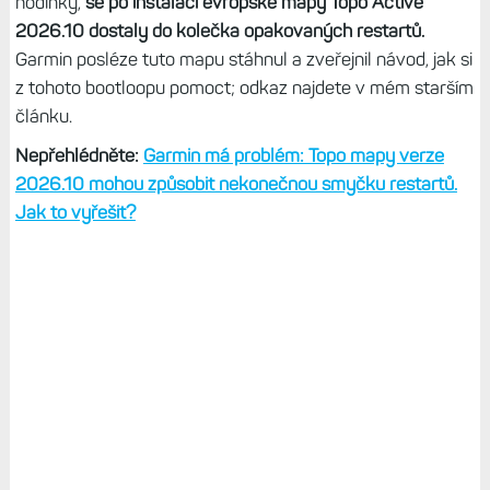
hodinky,
se po instalaci evropské mapy Topo Active
2026.10 dostaly do kolečka opakovaných restartů.
Garmin posléze tuto mapu stáhnul a zveřejnil návod, jak si
z tohoto bootloopu pomoct; odkaz najdete v mém starším
článku.
Nepřehlédněte:
Garmin má problém: Topo mapy verze
2026.10 mohou způsobit nekonečnou smyčku restartů.
Jak to vyřešit?