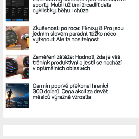
REKLAMA
AKTUÁLNĚ NA BLOGU
Hodinky Enduro 4 nedostanou LTE ani
satelitní komunikaci. Ty nabídne řada
Fénix 9 v edici inReach
Live Activity konečně i pro outdoorové
sporty. Mobil už umí zrcadlit data
cyklistiky, běhu i chůze
Zkušenosti po roce: Fénixy 8 Pro jsou
jedním slovem parádní, těžko něco
vytknout. Ale ta nositelnost
Zaměření zátěže: Hodnotí, zda je váš