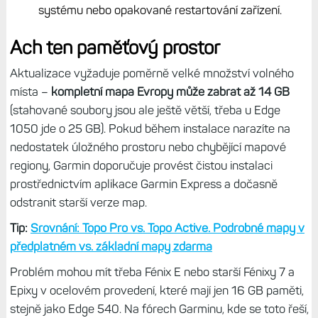
systému nebo opakované restartování zařízení.
Ach ten paměťový prostor
Aktualizace vyžaduje poměrně velké množství volného
místa –
kompletní mapa Evropy může zabrat až 14 GB
(stahované soubory jsou ale ještě větší, třeba u Edge
1050 jde o 25 GB). Pokud během instalace narazíte na
nedostatek úložného prostoru nebo chybějící mapové
regiony, Garmin doporučuje provést čistou instalaci
prostřednictvím aplikace Garmin Express a dočasně
odstranit starší verze map.
Tip:
Srovnání: Topo Pro vs. Topo Active. Podrobné mapy v
předplatném vs. základní mapy zdarma
Problém mohou mít třeba Fénix E nebo starší Fénixy 7 a
Epixy v ocelovém provedení, které mají jen 16 GB paměti,
stejně jako Edge 540. Na fórech Garminu, kde se toto řeší,