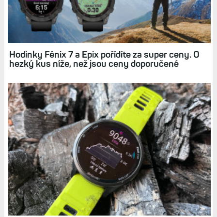
Garmin snížil doporučené ceny všech modelů
hodinek řady Fénix 7 a Epix. Znamená to něco?
Hodinky Fénix 7 a Epix pořídíte za super ceny. O
hezký kus níže, než jsou ceny doporučené