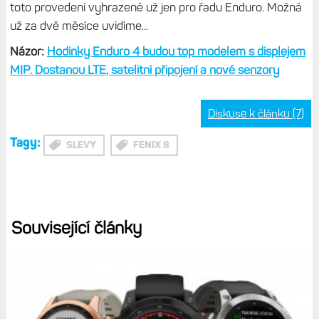
toto provedení vyhrazené už jen pro řadu Enduro. Možná
už za dvě měsíce uvidíme...
Názor:
Hodinky Enduro 4 budou top modelem s displejem
MIP. Dostanou LTE, satelitní připojení a nové senzory
Diskuse k článku (7)
Tagy:
SLEVY
FENIX 8