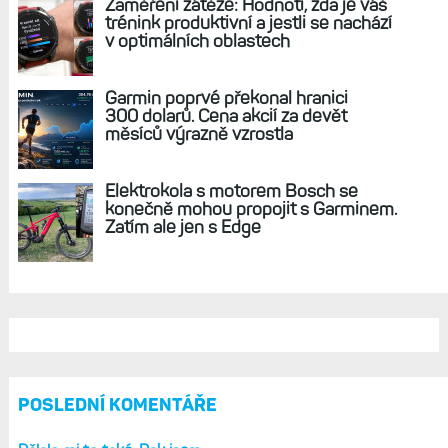
REKLAMA
AKTUÁLNĚ NA BLOGU
Live Activity konečně i pro outdoorové
sporty. Mobil už umí zrcadlit data
cyklistiky, běhu i chůze