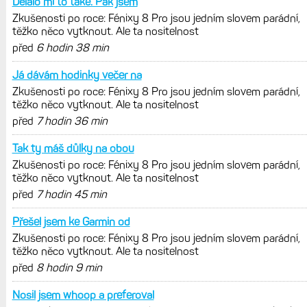
Zkušenosti po roce: Fénixy 8 Pro jsou
jedním slovem parádní, těžko něco
vytknout. Ale ta nositelnost
Zaměření zátěže: Hodnotí, zda je váš
trénink produktivní a jestli se nachází
v optimálních oblastech
Garmin poprvé překonal hranici
300 dolarů. Cena akcií za devět
měsíců výrazně vzrostla
Elektrokola s motorem Bosch se
konečně mohou propojit s Garminem.
Zatím ale jen s Edge