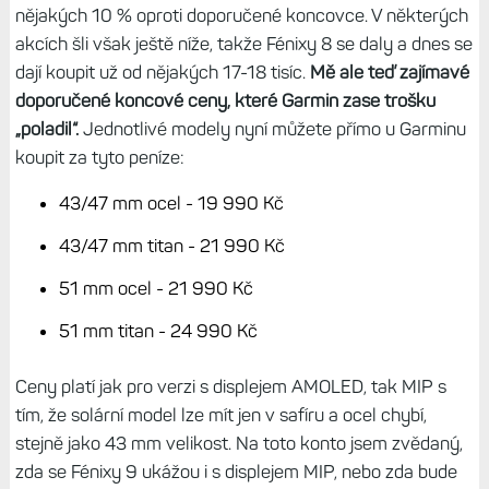
nějakých 10 % oproti doporučené koncovce. V některých
akcích šli však ještě níže, takže Fénixy 8 se daly a dnes se
dají koupit už od nějakých 17-18 tisíc.
Mě ale teď zajímavé
doporučené koncové ceny, které Garmin zase trošku
„poladil“.
Jednotlivé modely nyní můžete přímo u Garminu
koupit za tyto peníze:
43/47 mm ocel - 19 990 Kč
43/47 mm titan - 21 990 Kč
51 mm ocel - 21 990 Kč
51 mm titan - 24 990 Kč
Ceny platí jak pro verzi s displejem AMOLED, tak MIP s
tím, že solární model lze mít jen v safíru a ocel chybí,
stejně jako 43 mm velikost. Na toto konto jsem zvědaný,
zda se Fénixy 9 ukážou i s displejem MIP, nebo zda bude