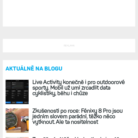
Vyplatí se pořídit starší hodinky Fénix
7 a ušetřit, nebo koupit nové Fénix 7 Pro? Co
získáte, či ztratíte?