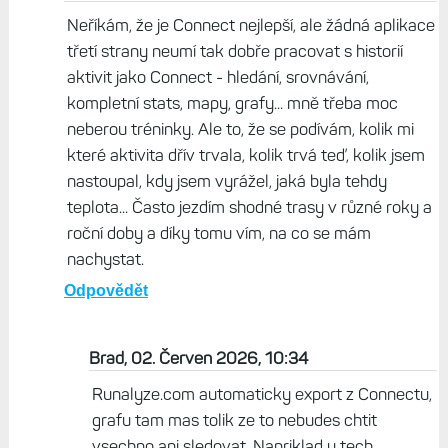
Neříkám, že je Connect nejlepší, ale žádná aplikace
třetí strany neumí tak dobře pracovat s historií
aktivit jako Connect - hledání, srovnávání,
kompletní stats, mapy, grafy... mně třeba moc
neberou tréninky. Ale to, že se podívám, kolik mi
které aktivita dřív trvala, kolik trvá teď, kolik jsem
nastoupal, kdy jsem vyrážel, jaká byla tehdy
teplota... Často jezdím shodné trasy v různé roky a
roční doby a díky tomu vím, na co se mám
nachystat.
Odpovědět
Brad, 02. Červen 2026, 10:34
Runalyze.com automaticky export z Connectu,
grafu tam mas tolik ze to nebudes chtit
vsechno ani sledovat. Napriklad u tech