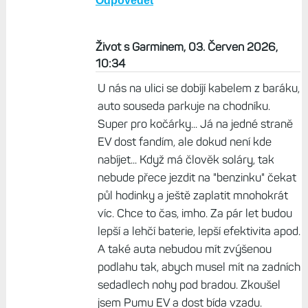
Odpovědět
Život s Garminem, 03. Červen 2026,
10:34
U nás na ulici se dobíjí kabelem z baráku,
auto souseda parkuje na chodníku.
Super pro kočárky... Já na jedné straně
EV dost fandím, ale dokud není kde
nabíjet... Když má člověk soláry, tak
nebude přece jezdit na "benzinku" čekat
půl hodinky a ještě zaplatit mnohokrát
víc. Chce to čas, imho. Za pár let budou
lepší a lehčí baterie, lepší efektivita apod.
A také auta nebudou mít zvýšenou
podlahu tak, abych musel mít na zadních
sedadlech nohy pod bradou. Zkoušel
jsem Pumu EV a dost bída vzadu.