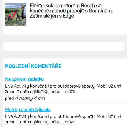
jedním slovem parádní, těžko něco
vytknout. Ale ta nositelnost
Zaměření zátěže: Hodnotí, zda je váš
trénink produktivní a jestli se nachází
v optimálních oblastech
Garmin poprvé překonal hranici
300 dolarů. Cena akcií za devět
měsíců výrazně vzrostla
Elektrokola s motorem Bosch se
konečně mohou propojit s Garminem.
Zatím ale jen s Edge