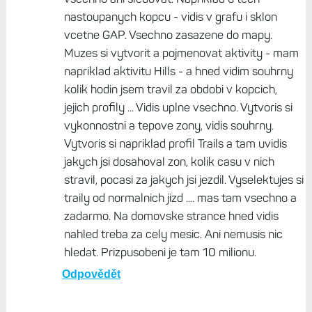
nastoupanych kopcu - vidis v grafu i sklon
vcetne GAP. Vsechno zasazene do mapy.
Muzes si vytvorit a pojmenovat aktivity - mam
napriklad aktivitu Hills - a hned vidim souhrny
kolik hodin jsem travil za obdobi v kopcich,
jejich profily ... Vidis uplne vsechno. Vytvoris si
vykonnostni a tepove zony, vidis souhrny.
Vytvoris si napriklad profil Trails a tam uvidis
jakych jsi dosahoval zon, kolik casu v nich
stravil, pocasi za jakych jsi jezdil. Vyselektujes si
traily od normalnich jizd .... mas tam vsechno a
zadarmo. Na domovske strance hned vidis
nahled treba za cely mesic. Ani nemusis nic
hledat. Prizpusobeni je tam 10 milionu.
Odpovědět