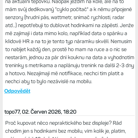
na aktuální tepovku. Naopak jezdím na kole, ale na to
mám svůj dedikovaný "cyklo počítač" a k němu připojené
senzory (hrudní pás, wattmetr, snímač rychlosti, radar
atd...) nepotřebuji to dublovat hodinkami na zápěstí. Jenže
mě zajímají i data mimo kolo, například data o spánku a
klidové HR a na to je tento typ náramku skvělí. Nemusím
to nabíjet každý den, prostě ho mam na ruce a o nic se
nestarám, jednou za pár dní kouknu na data a vyhodnotím
treninky s metrikama a naplánuju trenink na další 2-3 dny
a hotovo. Nezajímají mě notifikace, nechci tím platit a
nechci aby to bylo nezávislé na mobilu.
Odpovědět
topo77, 02. Červen 2026, 18:20
Proč kupovat něco nepraktického bez displeje? Rád
chodím jen s hodinkami bez mobilu, vím kolik je, platím,