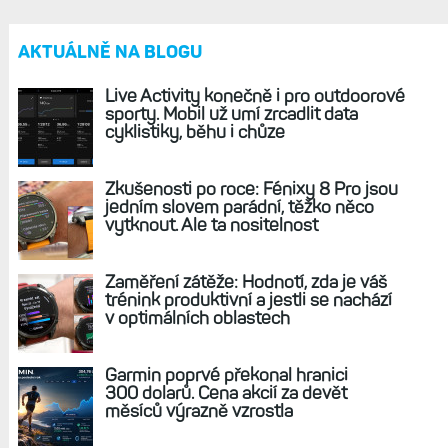
REKLAMA
AKTUÁLNĚ NA BLOGU
Live Activity konečně i pro outdoorové
sporty. Mobil už umí zrcadlit data
cyklistiky, běhu i chůze
Zkušenosti po roce: Fénixy 8 Pro jsou