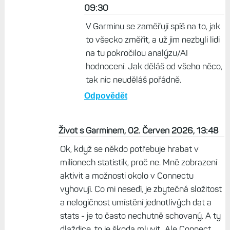
09:30
V Garminu se zaměřují spíš na to, jak
to všecko změřit, a už jim nezbyli lidi
na tu pokročilou analýzu/AI
hodnocení. Jak děláš od všeho něco,
tak nic neuděláš pořádně.
Odpovědět
Život s Garminem, 02. Červen 2026, 13:48
Ok, když se někdo potřebuje hrabat v
milionech statistik, proč ne. Mně zobrazení
aktivit a možnosti okolo v Connectu
vyhovují. Co mi nesedí, je zbytečná složitost
a nelogičnost umístění jednotlivých dat a
stats - je to často nechutně schovaný. A ty
dlaždice, to je škoda mluvit...Ale Connect