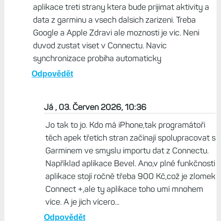
aplikace treti strany ktera bude prijimat aktivity a
data z garminu a vsech dalsich zarizeni. Treba
Google a Apple Zdravi ale moznosti je vic. Neni
duvod zustat viset v Connectu. Navic
synchronizace probiha automaticky
Odpovědět
Já , 03. Červen 2026, 10:36
Jo tak to jo. Kdo má iPhone,tak programátoři
těch apek třetích stran začínají spolupracovat s
Garminem ve smyslu importu dat z Connectu.
Například aplikace Bevel. Ano,v plné funkčnosti
aplikace stojí ročně třeba 900 Kč,což je zlomek
Connect +,ale ty aplikace toho umí mnohem
více. A je jich vícero...
Odpovědět