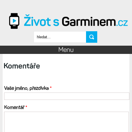
Přejít k hlavnímu obsahu
Vyhledávání
Menu
Komentáře
Vaše jméno, přezdívka
*
Komentář
*