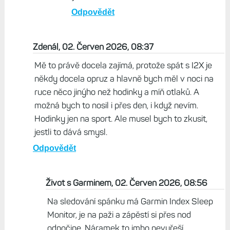
Odpovědět
Zdenál, 02. Červen 2026, 08:37
Mě to právě docela zajímá, protože spát s I2X je
někdy docela opruz a hlavně bych měl v noci na
ruce něco jinýho než hodinky a míň otlaků. A
možná bych to nosil i přes den, i když nevím.
Hodinky jen na sport. Ale musel bych to zkusit,
jestli to dává smysl.
Odpovědět
Život s Garminem, 02. Červen 2026, 08:56
Na sledování spánku má Garmin Index Sleep
Monitor, je na paži a zápěstí si přes nod
odpočine. Náramek to imho nevyřeší.