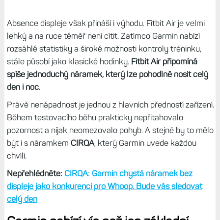
Absence displeje však přináší i výhodu. Fitbit Air je velmi
lehký a na ruce téměř není cítit. Zatímco Garmin nabízí
rozsáhlé statistiky a široké možnosti kontroly tréninku,
stále působí jako klasické hodinky.
Fitbit Air připomíná
spíše jednoduchý náramek, který lze pohodlně nosit celý
den i noc.
Právě nenápadnost je jednou z hlavních předností zařízení.
Během testovacího běhu prakticky nepřitahovalo
pozornost a nijak neomezovalo pohyb. A stejné by to mělo
být i s náramkem
CIRQA
, který Garmin uvede každou
chvílí.
Nepřehlédněte:
CIRQA: Garmin chystá náramek bez
displeje jako konkurenci pro Whoop. Bude vás sledovat
celý den