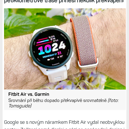
pětikilometrové trase přinesl několik překvapení
Fitbit Air vs. Garmin
Srovnání při běhu dopado překvapivě srovnatelně
(foto:
Tomsguide)
Google se s novým náramkem Fitbit Air vydal neobvyklou