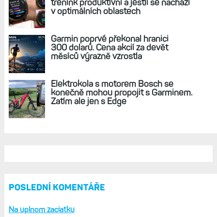
AKTUÁLNĚ NA BLOGU
Live Activity konečně i pro outdoorové
sporty. Mobil už umí zrcadlit data
cyklistiky, běhu i chůze
Zkušenosti po roce: Fénixy 8 Pro jsou
jedním slovem parádní, těžko něco
vytknout. Ale ta nositelnost
Zaměření zátěže: Hodnotí, zda je váš
trénink produktivní a jestli se nachází
v optimálních oblastech
Garmin poprvé překonal hranici
300 dolarů. Cena akcií za devět
měsíců výrazně vzrostla
Elektrokola s motorem Bosch se
konečně mohou propojit s Garminem.