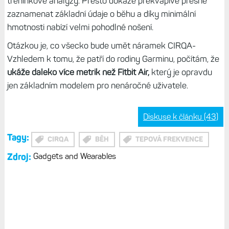
tréninkové analýzy. Přesto dokáže překvapivě přesně
zaznamenat základní údaje o běhu a díky minimální
hmotnosti nabízí velmi pohodlné nošení.
Otázkou je, co všecko bude umět náramek CIRQA-
Vzhledem k tomu, že patří do rodiny Garminu, počítám, že
ukáže daleko více metrik než Fitbit Air,
který je opravdu
jen základním modelem pro nenáročné uživatele.
Diskuse k článku (43)
Tagy:
CIRQA
BĚH
TEPOVÁ FREKVENCE
Zdroj:
Gadgets and Wearables