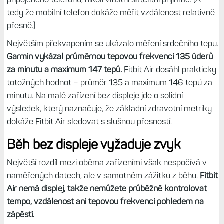
tedy že mobilní telefon dokáže měřit vzdálenost relativně
přesně.)
Největším překvapením se ukázalo měření srdečního tepu.
Garmin vykázal průměrnou tepovou frekvenci 135 úderů
za minutu a maximum 147 tepů.
Fitbit Air dosáhl prakticky
totožných hodnot – průměr 135 a maximum 146 tepů za
minutu. Na malé zařízení bez displeje jde o solidní
výsledek, který naznačuje, že základní zdravotní metriky
dokáže Fitbit Air sledovat s slušnou přesností.
Běh bez displeje vyžaduje zvyk
Největší rozdíl mezi oběma zařízeními však nespočívá v
naměřených datech, ale v samotném zážitku z běhu.
Fitbit
Air nemá displej, takže nemůžete průběžně kontrolovat
tempo, vzdálenost ani tepovou frekvenci pohledem na
zápěstí.