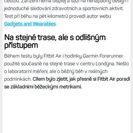
cestou. Zařízení nemá displej a sází na nenápadný design i
jednoduché sledování zdravotních a sportovních aktivit.
Test při běhu na pět kilometrů provedl autor webu
Gadgets and Wearables
.
Na stejné trase, ale s odlišným
přístupem
Během testu byly Fitbit Air i hodinky Garmin Forerunner
použité současně na stejné trase v centru Londýna. Nešlo
o laboratorní měření, ale o běžný běh v reálných
podmínkách.
Cílem bylo zjistit, jak přesně si Fitbit Air poradí
se základními běžeckými metrikami.