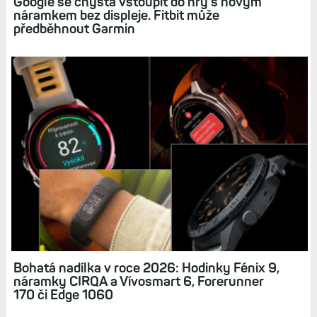
Google se chystá vstoupit do hry s novým
náramkem bez displeje. Fitbit může
předběhnout Garmin
Bohatá nadílka v roce 2026: Hodinky Fénix 9,
náramky CIRQA a Vívosmart 6, Forerunner
170 či Edge 1060