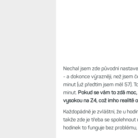
Facebooku - místo automatiky, kt
výpočet MIA. V aplikace
Connect -
aktivity
jsem zapnul počítání
podl
která zóna se počítá jako střední
Nechal jsem zde původní nastaven