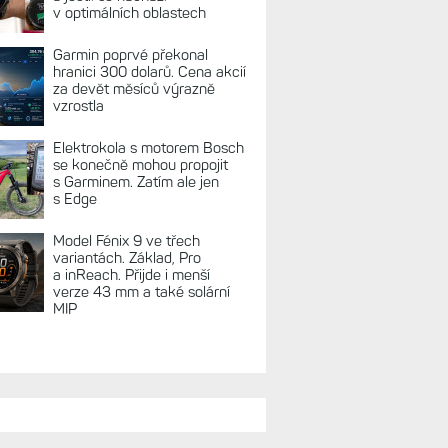
REKLAMA
TUÁLNĚ NA BLOGU
Zkušenosti po roce: Fénixy
8 Pro jsou jedním slovem
parádní, těžko něco vytknout.
Ale ta nositelnost
Zaměření zátěže: Hodnotí, zda
je váš trénink produktivní