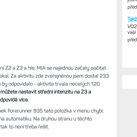
erá zjevně nefungovala, jsem nastavil manuální
 Zařízení - Sledování aktivity - Minuty intenzivní
e zón srdečního tepu
. Zde si můžete i nastavit,
 a která jako vysoká.
PO
A s 
Elek
í Z2 a Z3 a hle, MIA se najednou začaly počítat
kone