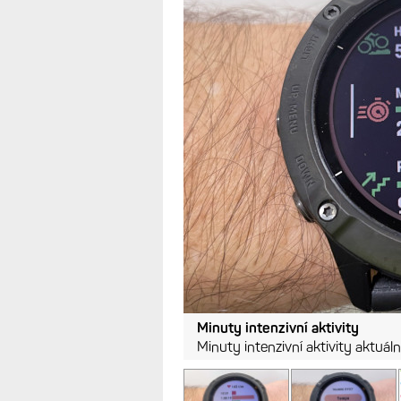
když nefunguj
20.2.2021
Také se vám počítají minuty
Problém může být v tom, že 