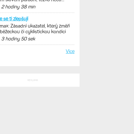
SLEDNÍ KOMENTÁŘE
tím lagováním mapy jsi
trokola s motorem Bosch se
čně mohou propojit s Garminem.