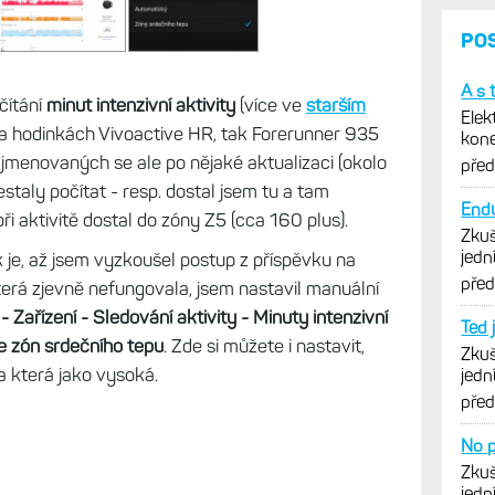
ního týdne se zobrazují v doplňku Můj den
čítání
minut intenzivní aktivity
(více ve
starším
na hodinkách Vivoactive HR, tak Forerunner 935
 jmenovaných se ale po nějaké aktualizaci (okolo
řestaly počítat - resp. dostal jsem tu a tam
při aktivitě dostal do zóny Z5 (cca 160 plus).
 je, až jsem vyzkoušel postup z příspěvku na