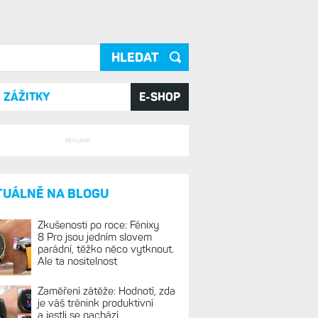
ání
ZÁŽITKY
E-SHOP