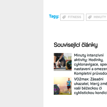
- a dokonce výrazněji, než jsem č
minut (už předtím jsem měl 57). T
minut.
Pokud se vám to zdá moc, m
vysokou na Z4, což imho realitě o
Každopádně je zvláštní, že u hod
takže zde je třeba se spolehnout
hodinek to funguje bez problému, 
Tagy:
FITNESS
MINUTY 