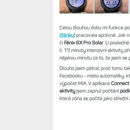
Minuty intenzivní aktivity
Minuty intenzivní aktivity aktuál
Celou dlouhou dobu mi funkce po
článku
) pracovala správně. Jak 
či
Fénix 6X Pro Solar
. U posledně
č. 11) minuty intenzivní aktivity p
nějakou minutu za to, že jsem se 
Dlouho jsem pátral, proč tomu tak