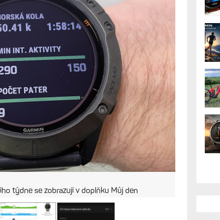
e automatika
 intenzivní aktivity špatně? Nebo vůbec?
automatický výpočet selhává...
AK