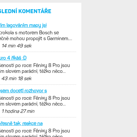
a jestli se nachází
v optimálních oblastech
Garmin poprvé překonal
hranici 300 dolarů. Cena akcií
za devět měsíců výrazně
vzrostla
Elektrokola s motorem Bosch
se konečně mohou propojit
s Garminem. Zatím ale jen
s Edge
Model Fénix 9 ve třech
variantách. Základ, Pro
a inReach. Přijde i menší
verze 43 mm a také solární
MIP