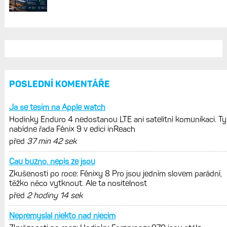
REKLAMA
AKTUÁLNĚ NA BLOGU
Hodinky Enduro 4 nedostanou LTE ani
satelitní komunikaci. Ty nabídne řada
Fénix 9 v edici inReach
Live Activity konečně i pro outdoorové
sporty. Mobil už umí zrcadlit data
cyklistiky, běhu i chůze
Zkušenosti po roce: Fénixy 8 Pro jsou
jedním slovem parádní, těžko něco
vytknout. Ale ta nositelnost
Zaměření zátěže: Hodnotí, zda je váš
trénink produktivní a jestli se nachází
v optimálních oblastech