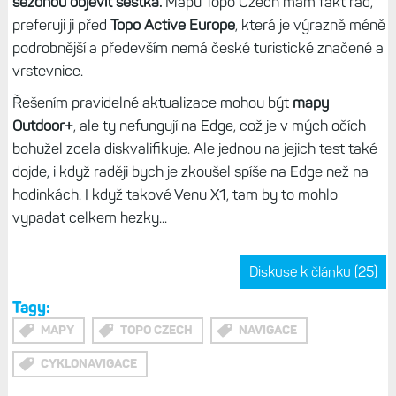
sezónou objevit šestka.
Mapu Topo Czech mám fakt rád,
preferuji ji před
Topo Active Europe
, která je výrazně méně
podrobnější a především nemá české turistické značené a
vrstevnice.
Řešením pravidelné aktualizace mohou být
mapy
Outdoor+
, ale ty nefungují na Edge, což je v mých očích
bohužel zcela diskvalifikuje. Ale jednou na jejich test také
dojde, i když raději bych je zkoušel spíše na Edge než na
hodinkách. I když takové Venu X1, tam by to mohlo
vypadat celkem hezky...
Diskuse k článku (25)
Tagy:
MAPY
TOPO CZECH
NAVIGACE
CYKLONAVIGACE