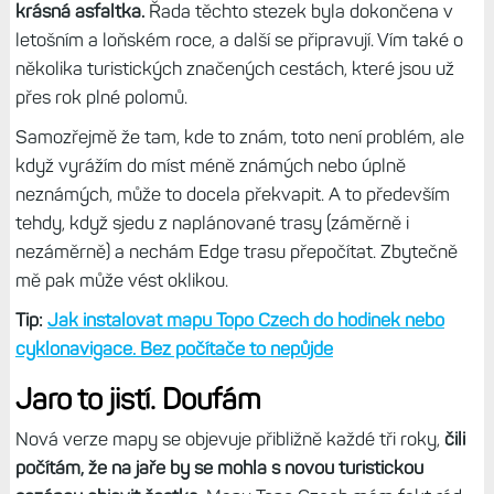
krásná asfaltka.
Řada těchto stezek byla dokončena v
letošním a loňském roce, a další se připravují. Vím také o
několika turistických značených cestách, které jsou už
přes rok plné polomů.
Samozřejmě že tam, kde to znám, toto není problém, ale
když vyrážím do míst méně známých nebo úplně
neznámých, může to docela překvapit. A to především
tehdy, když sjedu z naplánované trasy (záměrně i
nezáměrně) a nechám Edge trasu přepočítat. Zbytečně
mě pak může vést oklikou.
Tip:
Jak instalovat mapu Topo Czech do hodinek nebo
cyklonavigace. Bez počítače to nepůjde
Jaro to jistí. Doufám
Nová verze mapy se objevuje přibližně každé tři roky,
čili
počítám, že na jaře by se mohla s novou turistickou