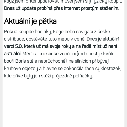
když jsem chtěl updatovat, musel jsem si ji fyzicky koupit.
Dnes už update probíhá přes internet prostým stažením.
Aktuální je pětka
Pokud koupíte hodinky, Edge nebo navigaci z české
distribuce, dostáváte tuto mapu v ceně.
Dnes je aktuální
verzí 5.0, která už má svoje roky a na řadě míst už není
aktuální.
Mění se turistické značení (řada cest je kvůli
bouři Boris stále neprůchodná), na silnicích přibývají
kruhové objezdy a hlavně se dokončila řada cyklostezek,
kde dříve byly jen stěží průjezdné polňačky.