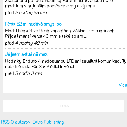
Garmin poprvé překonal hranici
300 dolarů. Cena akcií za devět
měsíců výrazně vzrostla