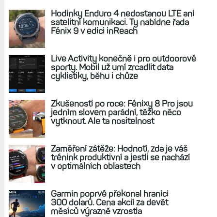
Abyste nezabloudili: Jak funguje navigace bez
mapy na hodinkách aneb Forerunner 255 vs.
955