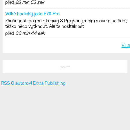
Na Cirqu se celkem těším, ale
Zkušenosti po roce: Fénixy 8 Pro jsou jedním slovem parádní,
těžko něco vytknout. Ale ta nositelnost
před
3 min 39 sek
teď jsem jel komplet 3 dny
Zkušenosti po roce: Fénixy 8 Pro jsou jedním slovem parádní,
těžko něco vytknout. Ale ta nositelnost
před
27 min 58 sek
Přesně tak. Proto mám na
Zkušenosti po roce: Fénixy 8 Pro jsou jedním slovem parádní,
těžko něco vytknout. Ale ta nositelnost
před
28 min 53 sek
Velké hodinky jako F7X Pro
Zkušenosti po roce: Fénixy 8 Pro jsou jedním slovem parádní,
těžko něco vytknout. Ale ta nositelnost
před
33 min 44 sek