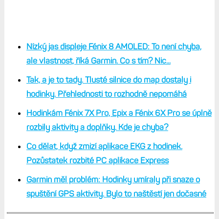
Nízký jas displeje Fénix 8 AMOLED: To není chyba,
ale vlastnost, říká Garmin. Co s tím? Nic...
Tak, a je to tady. Tlusté silnice do map dostaly i
hodinky. Přehlednosti to rozhodně nepomáhá
Hodinkám Fénix 7X Pro, Epix a Fénix 6X Pro se úplně
rozbily aktivity a doplňky. Kde je chyba?
Co dělat, když zmizí aplikace EKG z hodinek.
Pozůstatek rozbité PC aplikace Express
Garmin měl problém: Hodinky umíraly při snaze o
spuštění GPS aktivity. Bylo to naštěstí jen dočasné