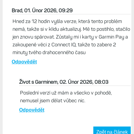
kde to máte vypnuté.
Odpovědět
MB, 01. Únor 2026, 08:43
Mám zatím starší verzi a raději neaktualizuju, dokud
někdo nepotvrdí, že je to ok :-)
Odpovědět
Brad, 01. Únor 2026, 09:29
Hned za 12 hodin vyšla verze, která tento problém
nemá, takže si v klidu aktualizuj. Mě to postihlo, stačilo
jen znovu spárovat. Zůstaly mi i karty v Garmin Pay a
zakoupené věci z Connect IQ, takže to zabere 2
minuty tvého drahocenného času