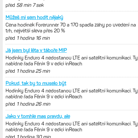
Hodinky Enduro 4 nedostanou LTE ani
satelitní komunikaci. Ty nabídne řada
Fénix 9 v edici inReach
Live Activity konečně i pro outdoorové
sporty. Mobil už umí zrcadlit data
cyklistiky, běhu i chůze
Zkušenosti po roce: Fénixy 8 Pro jsou
jedním slovem parádní, těžko něco
vytknout. Ale ta nositelnost