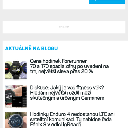
Odpovědět
Život s Garminem, 02. Únor 2026, 08:03
Poslední verzí už mám a všecko v pohodě,
nemusel jsem dělat vůbec nic.
Odpovědět
Zpět na článek