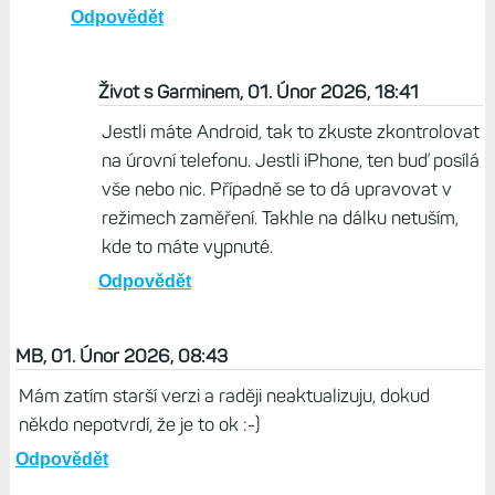
A jaké jsou to hodinky? Novější modely umí blokovat i
jednotlivé aplikace.
Odpovědět
Fifik, 01. Únor 2026, 14:27
Jsou to Vivoactive 6, ale v nastavení se nic
neměnilo a z ničeho nic přestali chodit u app, které
nejvíce potřebuji.
Odpovědět
Život s Garminem, 01. Únor 2026, 18:41
Jestli máte Android, tak to zkuste zkontrolovat
na úrovní telefonu. Jestli iPhone, ten buď posílá
vše nebo nic. Případně se to dá upravovat v
režimech zaměření. Takhle na dálku netuším,