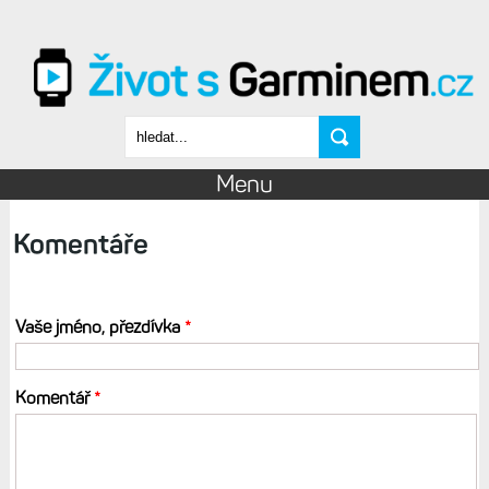
Přejít k hlavnímu obsahu
Vyhledávání
Menu
Komentáře
Vaše jméno, přezdívka
*
Komentář
*