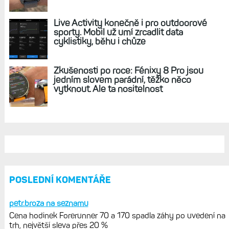
REKLAMA
AKTUÁLNĚ NA BLOGU
Cena hodinek Forerunner
70 a 170 spadla záhy po uvedení na
trh, největší sleva přes 20 %
Diskuse: Jaký je váš fitness věk?
Hledám největší rozdíl mezi
skutečným a určeným Garminem