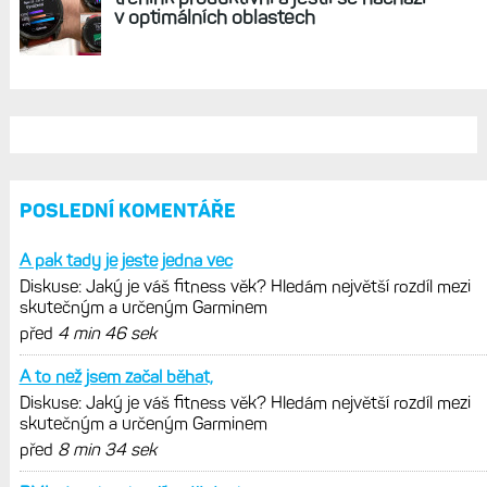
REKLAMA
AKTUÁLNĚ NA BLOGU
Diskuse: Jaký je váš fitness věk?
Hledám největší rozdíl mezi
skutečným a určeným Garminem
Hodinky Enduro 4 nedostanou LTE ani
satelitní komunikaci. Ty nabídne řada
Fénix 9 v edici inReach
Live Activity konečně i pro outdoorové
sporty. Mobil už umí zrcadlit data
cyklistiky, běhu i chůze
Zkušenosti po roce: Fénixy 8 Pro jsou