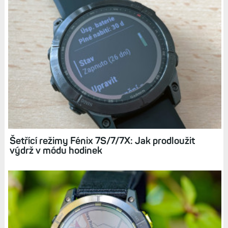
Šetřící režimy Fénix 6S/6/6X: Profily napájení
pro jednotlivé aktivity