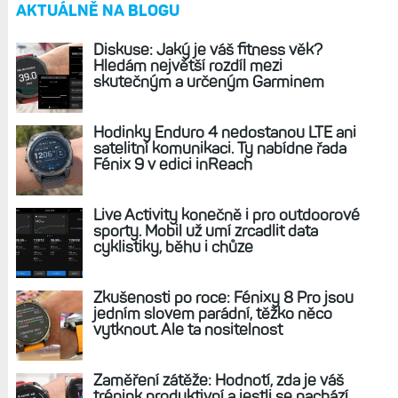
Garmin postupně zaktualizoval modely
odvozené od Fénix 7 Pro a Epix Pro. Přijde řada i
na Enduro 2?