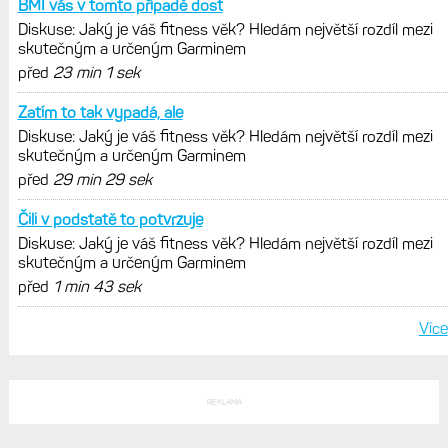
jedním slovem parádní, těžko něco
vytknout. Ale ta nositelnost
Zaměření zátěže: Hodnotí, zda je váš
trénink produktivní a jestli se nachází
v optimálních oblastech