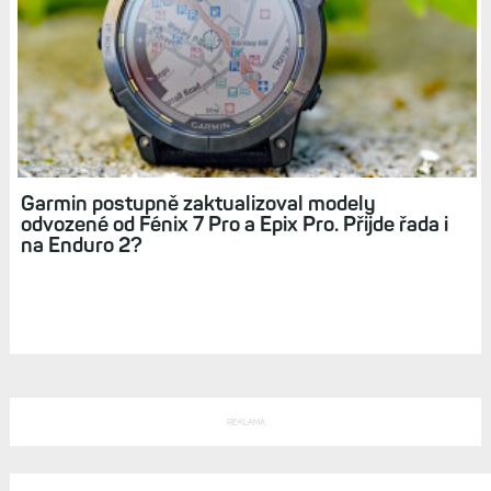
Šetřící režimy Fénix 7S/7/7X: Jak prodloužit
výdrž v módu hodinek