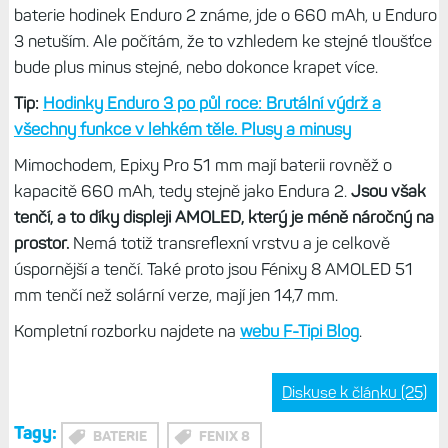
baterie hodinek Enduro 2 známe, jde o 660 mAh, u Enduro
3 netuším. Ale počítám, že to vzhledem ke stejné tloušťce
bude plus minus stejné, nebo dokonce krapet více.
Tip:
Hodinky Enduro 3 po půl roce: Brutální výdrž a
všechny funkce v lehkém těle. Plusy a minusy
Mimochodem, Epixy Pro 51 mm mají baterii rovněž o
kapacitě 660 mAh, tedy stejně jako Endura 2.
Jsou však
tenčí, a to díky displeji AMOLED, který je méně náročný na
prostor.
Nemá totiž transreflexní vrstvu a je celkově
úspornější a tenčí. Také proto jsou Fénixy 8 AMOLED 51
mm tenčí než solární verze, mají jen 14,7 mm.
Kompletní rozborku najdete na
webu F-Tipi Blog
.
Diskuse k článku (25)
Tagy:
BATERIE
FENIX 8