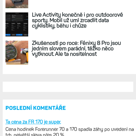
REKLAMA
AKTUÁLNĚ NA BLOGU
Cena hodinek Forerunner
70 a 170 spadla záhy po uvedení na
trh, největší sleva přes 20 %
Diskuse: Jaký je váš fitness věk?
Hledám největší rozdíl mezi
skutečným a určeným Garminem