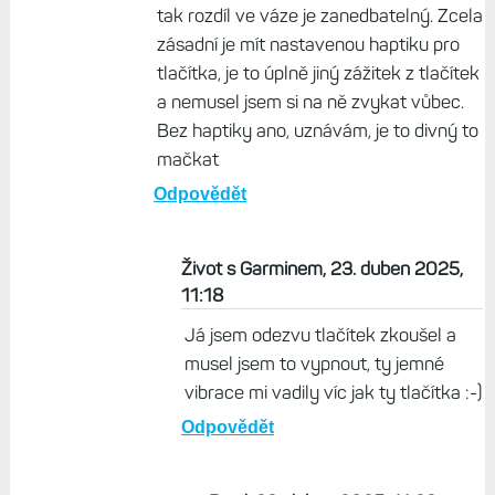
se prostě mačkají tak nějak gumově a
odezva nic moc, aspoň co jsem zkoušel na
prodejně. Endura 3 47 mm by se mi fakt
moc líbily.
Odpovědět
Brad, 23. duben 2025, 09:12
Kdyby se dal na Fenix nylonový řemínek,
tak rozdíl ve váze je zanedbatelný. Zcela
zásadní je mít nastavenou haptiku pro
tlačítka, je to úplně jiný zážitek z tlačítek
a nemusel jsem si na ně zvykat vůbec.
Bez haptiky ano, uznávám, je to divný to
mačkat
Odpovědět