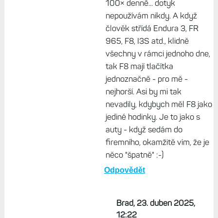
krehko, aj manzelka
zhodnotila ze na mojej velkej
ruke su F8 lepsie ;).
Odpovědět
Život s Garminem, 23. duben
2025, 11:26
Já hodinky testuju, takže min.
100× denně... dotyk
nepoužívám nikdy. A když
člověk střídá Endura 3, FR
965, F8, I3S atd., klidně
všechny v rámci jednoho dne,
tak F8 mají tlačítka
jednoznačně - pro mě -
nejhorší. Asi by mi tak