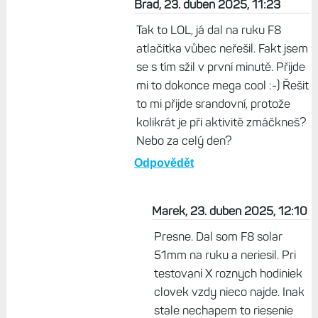
Život s Garminem, 23. duben 2025,
11:18
Já jsem odezvu tlačítek zkoušel a
musel jsem to vypnout, ty jemné
vibrace mi vadily víc jak ty tlačítka :-)
Odpovědět
Brad, 23. duben 2025, 11:23
Tak to LOL, já dal na ruku F8
atlačítka vůbec neřešil. Fakt jsem
se s tím sžil v první minutě. Přijde
mi to dokonce mega cool :-) Řešit
to mi přijde srandovní, protože
kolikrát je při aktivitě zmáčkneš?