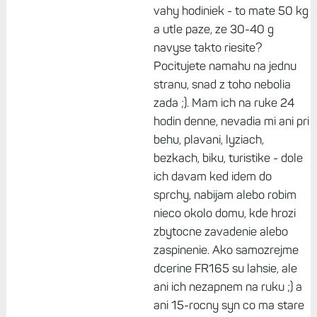
Nebo za celý den?
Odpovědět
Marek, 23. duben 2025, 12:10
Presne. Dal som F8 solar
51mm na ruku a neriesil. Pri
testovani X roznych hodiniek
clovek vzdy nieco najde. Inak
stale nechapem to riesenie
vahy hodiniek - to mate 50 kg
a utle paze, ze 30-40 g
navyse takto riesite?
Pocitujete namahu na jednu
stranu, snad z toho nebolia
zada ;). Mam ich na ruke 24
hodin denne, nevadia mi ani pri
behu, plavani, lyziach,