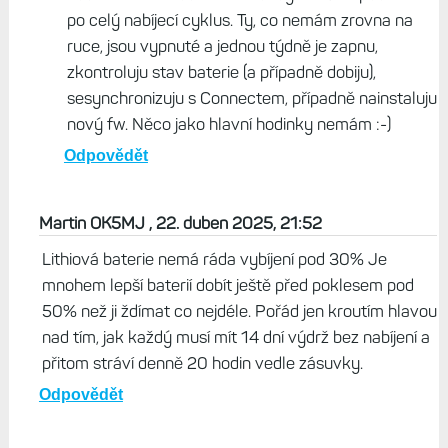
Odpovědět
Život s Garminem, 23. duben 2025, 08:22
Já dávám hodinky na nabíječku zpravidla ne dříve,
než mají pod 10 %. Záleží na tom, co potřebuju
testovat; když výdrž, tak vybíjím do 1 %. Když je
používám běžně, nabíjím někdy i podstatně dříve.
Ale faktem je, že já nejsem typický uživatel,
hodinek mám hodně a málokdy některé používám
po celý nabíjecí cyklus. Ty, co nemám zrovna na
ruce, jsou vypnuté a jednou týdně je zapnu,
zkontroluju stav baterie (a případně dobiju),
sesynchronizuju s Connectem, případně nainstaluju
nový fw. Něco jako hlavní hodinky nemám :-)
Odpovědět