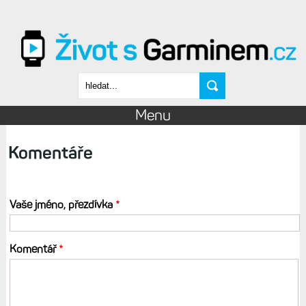
Přejít k hlavnímu obsahu
Vyhledávání
Menu
Komentáře
Vaše jméno, přezdívka
*
Komentář
*