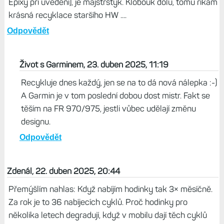
Epixy při uvedení), je majstrštyk. Klobouk dolů, tomu říkám
krásná recyklace staršího HW ....
Odpovědět
Život s Garminem, 23. duben 2025, 11:19
Recykluje dnes každý, jen se na to dá nová nálepka :-)
A Garmin je v tom poslední dobou dost mistr. Fakt se
těším na FR 970/975, jestli vůbec udělají změnu
designu.
Odpovědět
Zdenál, 22. duben 2025, 20:44
Přemýšlím nahlas: Když nabíjím hodinky tak 3× měsíčně.
Za rok je to 36 nabíjecích cyklů. Proč hodinky pro
několika letech degradují, když v mobilu dají těch cyklů