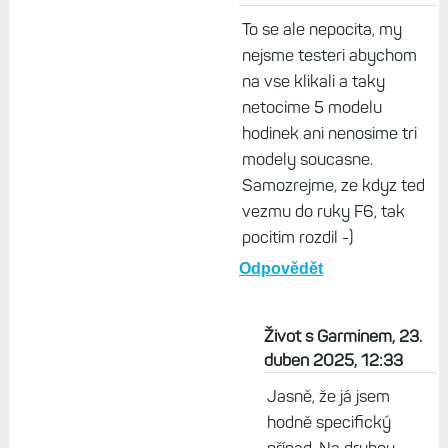
nevadily, kdybych měl F8 jako
jediné hodinky. Je to jako s
auty - když sedám do
firemního, okamžitě vím, že je
něco "špatně" :-)
Odpovědět
Brad, 23. duben 2025,
12:22
To se ale nepocita, my
nejsme testeri abychom
na vse klikali a taky
netocime 5 modelu
hodinek ani nenosime tri
modely soucasne.
Samozrejme, ze kdyz ted