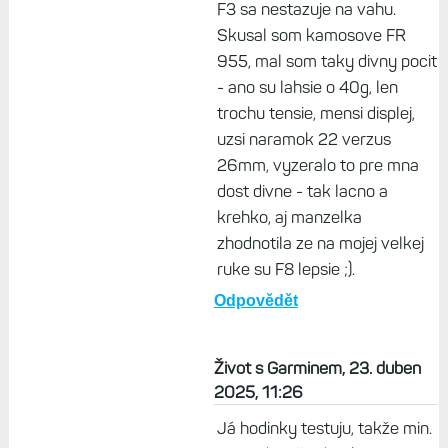
bezkach, biku, turistike - dole
ich davam ked idem do
sprchy, nabijam alebo robim
nieco okolo domu, kde hrozi
zbytocne zavadenie alebo
zaspinenie. Ako samozrejme
dcerine FR165 su lahsie, ale
ani ich nezapnem na ruku ;) a
ani 15-rocny syn co ma stare
F3 sa nestazuje na vahu.
Skusal som kamosove FR
955, mal som taky divny pocit
- ano su lahsie o 40g, len
trochu tensie, mensi displej,
uzsi naramok 22 verzus
26mm, vyzeralo to pre mna
dost divne - tak lacno a