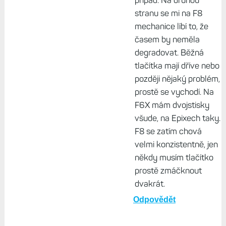
vezmu do ruky F6, tak
pocitim rozdil -)
Odpovědět
Život s Garminem, 23.
duben 2025, 12:33
Jasně, že já jsem
hodně specifický
případ. Na druhou
stranu se mi na F8
mechanice líbí to, že
časem by neměla
degradovat. Běžná
tlačítka mají dříve nebo
později nějaký problém,
prostě se vychodí. Na