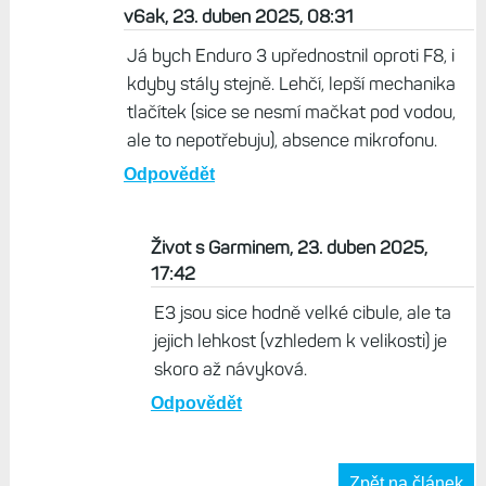
F6X mám dvojstisky
všude, na Epixech taky.
F8 se zatím chová
velmi konzistentně, jen
někdy musím tlačítko
prostě zmáčknout
dvakrát.
Odpovědět
v6ak, 23. duben 2025, 08:31
Já bych Enduro 3 upřednostnil oproti F8, i
kdyby stály stejně. Lehčí, lepší mechanika
tlačítek (sice se nesmí mačkat pod vodou,
ale to nepotřebuju), absence mikrofonu.
Odpovědět