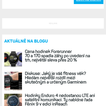
Život s Garminem, 23. duben 2025,
17:42
E3 jsou sice hodně velké cibule, ale ta
jejich lehkost (vzhledem k velikosti) je
skoro až návyková.
Odpovědět
Zpět na článek