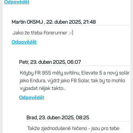
Petr, 22. duben 2025, 19:20
Mně by se líbily Endura 3 v provedení 47 mm, klidně s 1,3"
displejem, ale bez potápění a v tom lehkým provedení. To
by se musely dostat krásně pod 50 gramů. F8 Solar se mi
líbí, ale jsou prostě těžký a drahý. A Endura 3 zase velký a
tlustý. Kdyby Garmin udělal nějakej kompromis, to by bylo
super.
Odpovědět
Martin OK5MJ , 22. duben 2025, 21:48
Jako že třeba Forerunner ;-)
Odpovědět