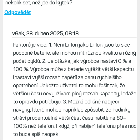
několik set, než jde do kytek?
Odpovědět
v6ak, 23. duben 2025, 08:18
Faktorů je více: 1. Není Li-Ion jako Li-Ion, jsou to sice
podobné baterie, ale mohou mít různou kvalitu a různý
počet cyklů. 2. Je otázka, jak výrobce nastaví 0 % a
100 %. Výrobce může z baterie vytěžit větší kapacitu
(nastaví vyšší rozsah napětí) za cenu rychlejšího
opotřebení. Jakožto uživatel to mohu řešit tak, že
většinu času nevyužívám plný rozsah kapacity, ledaže
to opravdu potřebuju. 3. Možná odlišné nabíjecí
návyky, které mohou například způsobit, že hodinky
stráví procentuálně větší část času nabité na 80–
100% než telefon. I když, při nabíjení telefonu přes noc
to bude spíš naopak.