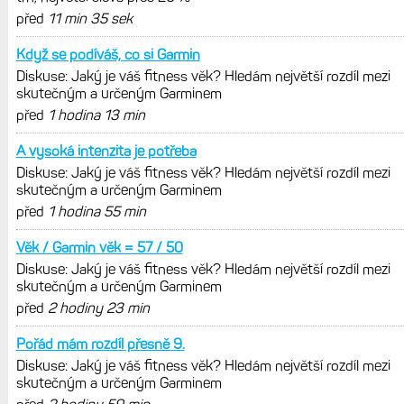
Hodinky Enduro 4 nedostanou LTE ani
satelitní komunikaci. Ty nabídne řada
Fénix 9 v edici inReach
Live Activity konečně i pro outdoorové
sporty. Mobil už umí zrcadlit data
cyklistiky, běhu i chůze
Zkušenosti po roce: Fénixy 8 Pro jsou
jedním slovem parádní, těžko něco
vytknout. Ale ta nositelnost