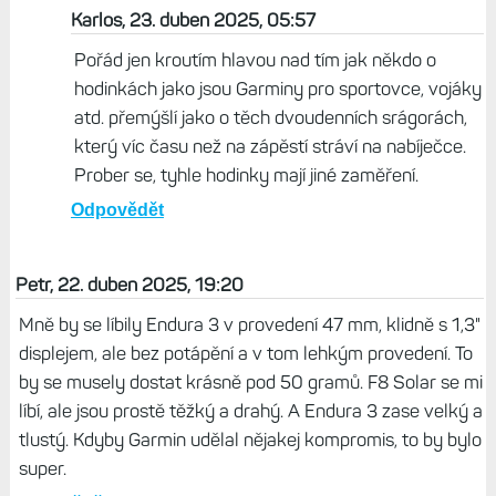
Odpovědět
Karlos, 23. duben 2025, 07:25
A kde si slyšel tu blbost, že baterie by se měla
dobíjet ještě před 50%? Hodně kravin lidi vypotí,
ale tahle je Top.
Odpovědět
Karlos, 23. duben 2025, 05:57
Pořád jen kroutím hlavou nad tím jak někdo o
hodinkách jako jsou Garminy pro sportovce, vojáky
atd. přemýšlí jako o těch dvoudenních srágorách,
který víc času než na zápěstí stráví na nabíječce.
Prober se, tyhle hodinky mají jiné zaměření.
Odpovědět