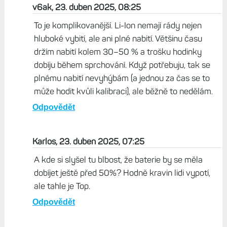
Martin OK5MJ , 22. duben 2025, 21:52
Lithiová baterie nemá ráda vybíjení pod 30% Je
mnohem lepší baterií dobít ještě před poklesem pod
50% než ji ždímat co nejdéle. Pořád jen kroutím hlavou
nad tím, jak každý musí mít 14 dní výdrž bez nabíjení a
přitom stráví denně 20 hodin vedle zásuvky.
Odpovědět
v6ak, 23. duben 2025, 08:25
To je komplikovanější. Li-Ion nemají rády nejen
hluboké vybití, ale ani plné nabití. Většinu času
držím nabití kolem 30–50 % a trošku hodinky
dobíju během sprchování. Když potřebuju, tak se
plnému nabití nevyhýbám (a jednou za čas se to
může hodit kvůli kalibraci), ale běžně to nedělám.