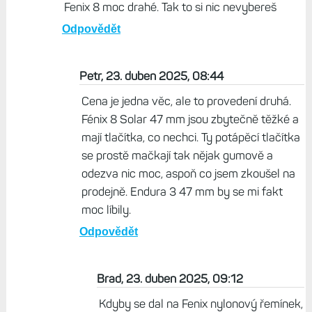
Petr, 23. duben 2025, 06:07
Kdyby FR 955 měly svítilnu, Elevate 5 a nový solár
jako Endura, výdrž jako F8 Solar, tak by to mohlo
vypadat nějak takto...
Odpovědět
Brad, 23. duben 2025, 08:25
Takže zjednodušeně řečeno - jsou pro tebe
Fenix 8 moc drahé. Tak to si nic nevybereš
Odpovědět
Petr, 23. duben 2025, 08:44
Cena je jedna věc, ale to provedení druhá.
Fénix 8 Solar 47 mm jsou zbytečně těžké a
mají tlačítka, co nechci. Ty potápěcí tlačítka